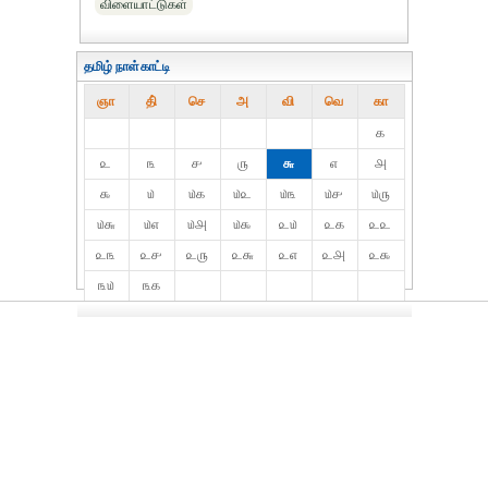
விளையாட்டுகள்
தமிழ் நாள்காட்டி
ஞா
தி்
செ
அ
வி
வெ
கா
௧
௨
௩
௪
௫
௬
௭
௮
௯
௰
௰௧
௰௨
௰௩
௰௪
௰௫
௰௬
௰௭
௰௮
௰௯
௨௰
௨௧
௨௨
௨௩
௨௪
௨௫
௨௬
௨௭
௨௮
௨௯
௩௰
௩௧