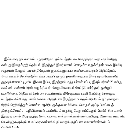
இவ்வளவு நாட்களாகப் பழகுகிறோம். நம்மிடத்தில் எல்லோருக்கும் மதிப்பிருக்கிறது
என்பது இவருக்குத் தெரியும். இருந்தும் இவர் பணம் கொடுக்க மறுக்கிறார். உலக இயல்பு
இதுதான் போலும்! சமயத்திலேதான் ஜனங்களுடைய இயற்கையை நாம் அறிகிறோம்.
அவர்களைச் சொல்வதில் என்ன பயன்? நாமும் ஜாக்கிரதையாக இருந்து வரவேண்டும்.
துறவுக் கோலம் பூண்ட இவரே இப்படி இருந்தால் மற்றவர்கள் எப்படி இருப்பார்கள்?” என்று
எண்ணி எண்ணி அவர் வருந்தினார். வேறு சிலரையும் கேட்டுப் பார்த்தார். ஒன்றும்
பயனில்லை. ஆதீன கர்த்தர் பல சமயங்களில் விசேஷமான உதவி செய்திருத்தலாலும்,
மடத்தில் அப்போது பணச் செலவு மிகுதியாக இருந்தமையாலும் அவரிடம் தம் குறையை
நேரில் தெரிவித்துக் கொள்ள ஆசிரியருக்கு மனமில்லை. பொருள் முட்டுப்பாட்டைத்
தீர்த்துக்கொள்ள வழியில்லாமல் கலங்கிய அவருக்கு வேறு எங்கேனும் போய்ச் சில காலம்
இருந்து மனம் ஆறுதலுற்ற பின்பு வரலாம் என்ற எண்ணம் உண்டாயிற்று. அதனால் தாம் சில
வெளியூர்களுக்குப் போய் வர எண்ணியிருப்பதைக் குறிப்பாக மாணாக்கர்களிடம்
தெரிவித்தார்.