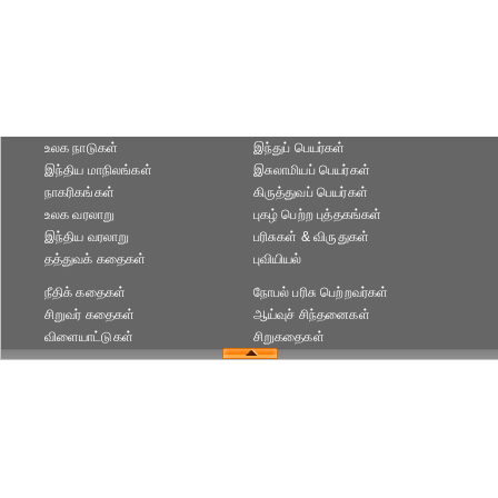
உலக நாடுகள்
இந்துப் பெயர்கள்
இந்திய மாநிலங்கள்
இசுலாமியப் பெயர்கள்
நாகரிகங்கள்
கிருத்துவப் பெயர்கள்
உலக வரலாறு
புகழ் பெற்ற புத்தகங்கள்
இந்திய வரலாறு
பரிசுகள் & விருதுகள்
தத்துவக் கதைகள்
புவியியல்
நீதிக் கதைகள்
நோபல் பரிசு‎ பெற்றவர்‎கள்
சிறுவர் கதைகள்
ஆய்வுச் சிந்தனைகள்
விளையாட்டுகள்
சிறுகதைகள்