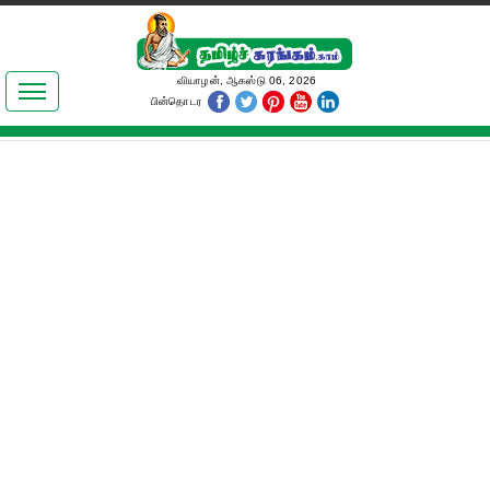
இலக்கியங்கள்
வியாழன், ஆகஸ்டு 06, 2026
பின்தொடர
தமிழ் உலகம்
அறிவியல்
பொதுஅறிவு
ஆன்மிகம்
ஜோதிடம்
மருத்துவம்
பெண்கள் பகுதி
நகைச்சுவை
கலையுலகம்