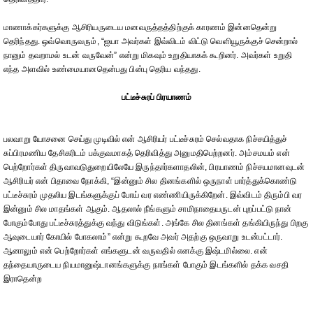
மாணாக்கர்களுக்கு ஆசிரியருடைய மனவருத்தத்திற்குக் காரணம் இன்னதென்று
தெரிந்தது. ஒவ்வொருவரும், “ஐயா அவர்கள் இவ்விடம் விட்டு வெளியூருக்குச் சென்றால்
நானும் தவறாமல் உடன் வருவேன்” என்று மிகவும் உறுதியாகக் கூறினர். அவர்கள் உறுதி
எந்த அளவில் உண்மையானதென்பது பின்பு தெரிய வந்தது.
பட்டீச்சுரப் பிரயாணம்
பலவாறு யோசனை செய்து முடிவில் என் ஆசிரியர் பட்டீச்சுரம் செல்வதாக நிச்சயித்துச்
சுப்பிரமணிய தேசிகரிடம் பக்குவமாகத் தெரிவித்து அனுமதிபெற்றனர். அம்சமயம் என்
பெற்றோர்கள் திருவாவடுதுறையிலேயே இருந்தார்களாதலின், பிரயாணம் நிச்சயமானவுடன்
ஆசிரியர் என் பிதாவை நோக்கி, “இன்னும் சில தினங்களில் ஒருநாள் பார்த்துக்கொண்டு
பட்டீச்சுரம் முதலிய இடங்களுக்குப் போய் வர எண்ணியிருக்கிறேன். இவ்விடம் திரும்பி வர
இன்னும் சில மாதங்கள் ஆகும். ஆதலால் நீங்களும் சாமிநாதையருடன் புறப்பட்டு நான்
போகும்போது பட்டீச்சுரத்துக்கு வந்து விடுங்கள். அங்கே சில தினங்கள் தங்கியிருந்து பிறகு
ஆவுடையார் கோயில் போகலாம்” என்று கூறவே அவர் அதற்கு ஒருவாறு உடன்பட்டார்.
ஆனாலும் என் பெற்றோர்கள் எங்களுடன் வருவதில் எனக்கு இஷ்டமில்லை. என்
தந்தையாருடைய நியமானுஷ்டானங்களுக்கு நாங்கள் போகும் இடங்களில் தக்க வசதி
இராதென்ற