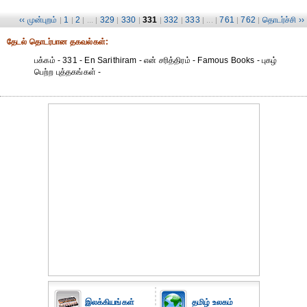
‹‹ முன்புறம்
1
2
329
330
331
332
333
761
762
தொடர்ச்சி ››
|
|
| ... |
|
|
|
|
| ... |
|
|
தேட‌ல் தொட‌ர்பான தகவ‌ல்க‌ள்:
பக்கம் - 331 - En Sarithiram - என் சரித்திரம் - Famous Books - புகழ்
பெற்ற புத்தகங்கள் -
இலக்கியங்கள்
தமிழ் உலகம்