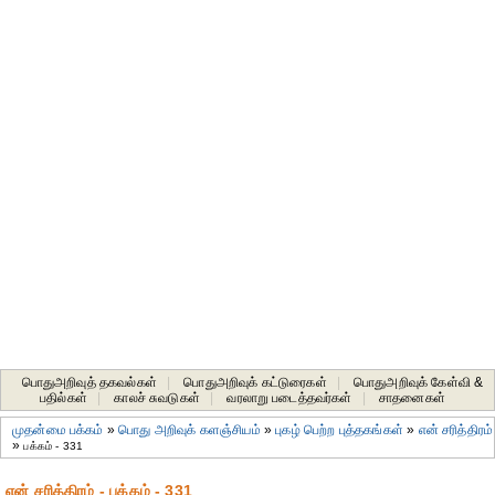
பொதுஅறிவுத் தகவல்கள்
|
பொதுஅறிவுக் கட்டுரைகள்
|
பொதுஅறிவுக் கேள்வி &
பதில்கள்
|
காலச் சுவடுகள்
|
வரலாறு படைத்தவர்கள்
|
சாதனைகள்‎
முதன்மை பக்கம்
»
பொது அறிவுக் களஞ்சியம்
»
புகழ் பெற்ற புத்தகங்கள்
»
என் சரித்திரம்
»
பக்கம் - 331
என் சரித்திரம் - பக்கம் - 331