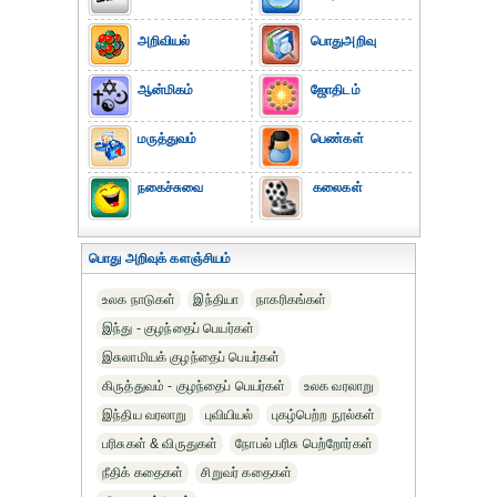
அறிவியல்
பொதுஅறிவு
ஆன்மிகம்
ஜோதிடம்
மருத்துவம்
பெண்கள்
நகைச்சுவை
கலைகள்
பொது அறிவுக் களஞ்சியம்
உலக நாடுகள்
இந்தியா
நாகரிகங்கள்
இந்து - குழந்தைப் பெயர்கள்
இசுலாமியக் குழந்தைப் பெயர்கள்
கிருத்துவம் - குழந்தைப் பெயர்கள்
உலக வரலாறு
இந்திய வரலாறு
புவியியல்
புகழ்பெற்ற நூல்கள்
பரிசுகள் & விருதுகள்
நோபல் பரிசு‎ பெற்றோர்‎கள்
நீதிக் கதைகள்
சிறுவர் கதைகள்