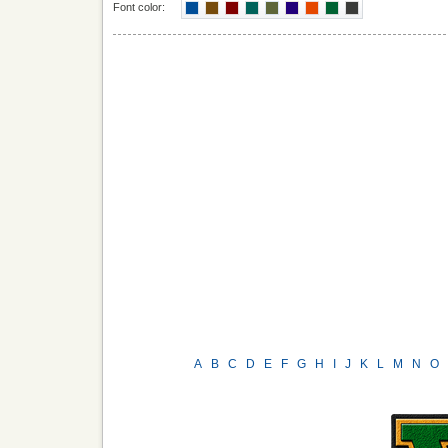
Font color:
A
B
C
D
E
F
G
H
I
J
K
L
M
N
O