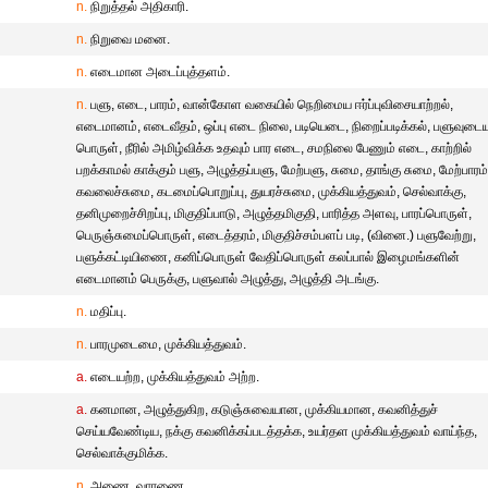
n.
நிறுத்தல் அதிகாரி.
n.
நிறுவை மனை.
n.
எடைமான அடைப்புத்தளம்.
n.
பளு, எடை, பாரம், வான்கோள வகையில் நெறிமைய ஈர்ப்புவிசையாற்றல்,
எடைமானம், எடைவீதம், ஒப்பு எடை நிலை, படியெடை, நிறைப்படிக்கல், பளுவுடை
பொருள், நீரில் அமிழ்விக்க உதவும் பார எடை, சமநிலை பேணும் எடை, காற்றில்
பறக்காமல் காக்கும் பளு, அழுத்தப்பளு, மேற்பளு, சுமை, தாங்கு சுமை, மேற்பாரம்
கவலைச்சுமை, கடமைப்பொறுப்பு, துயரச்சுமை, முக்கியத்துவம், செல்வாக்கு,
தனிமுறைச்சிறப்பு, மிகுதிப்பாடு, அழுத்தமிகுதி, பாரித்த அளவு, பாரப்பொருள்,
பெருஞ்சுமைப்பொருள், எடைத்தரம், மிகுதிச்சம்பளப் படி, (வினை.) பளுவேற்று,
பளுக்கட்டியிணை, கனிப்பொருள் வேதிப்பொருள் கலப்பால் இழைமங்களின்
எடைமானம் பெருக்கு, பளுவால் அழுத்து, அழுத்தி அடங்கு.
n.
மதிப்பு.
n.
பாரமுடைமை, முக்கியத்துவம்.
a.
எடையற்ற, முக்கியத்துவம் அற்ற.
a.
கனமான, அழுத்துகிற, கடுஞ்சுவையான, முக்கியமான, கவனித்துச்
செய்யவேண்டிய, நக்கு கவனிக்கப்படத்தக்க, உயர்தள முக்கியத்துவம் வாய்ந்த,
செல்வாக்குமிக்க.
n.
அணை, வாரணை.