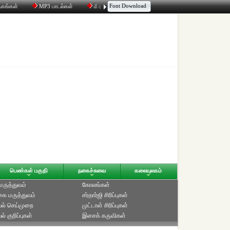
Font Download
தகங்கள்
MP3 பாடல்கள்
மின்னஞ்சல்
திரட்டி
உரையாடல்
பெண்கள் பகுதி
நகைச்சுவை
கலையுலகம்
 மருத்துவம்
கோலங்கள்
ை மருத்துவம்
சர்தார்ஜி சிரிப்புகள்
ல் செய்முறை
முட்டாள் சிரிப்புகள்
் குறிப்புகள்
இசைக் கருவிகள்