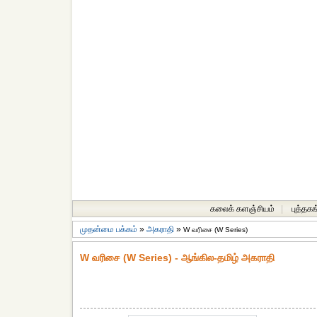
கலைக் களஞ்சியம்
|
புத்தகங
முதன்மை பக்கம்
»
அகராதி
»
W வரிசை (W Series)
W வரிசை (W Series) - ஆங்கில-தமிழ் அகராதி