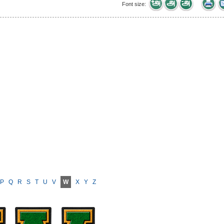
Font size:
P
Q
R
S
T
U
V
W
X
Y
Z