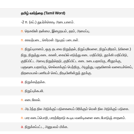
தமிழ் வார்த்தை (Tamil Word)
-2 n. (கப்.) துயர்க்கொடி அடையாளம்.
n.
நெசவின் தன்மை, இழைநயம், தரம், அமைப்பு.
n.
காவற்படை, செர்மன் ஆயுதப் படைகள்.
n.
நிறுப்புமானம், ஒரு தடவை நிறுத்தல், நிறுப்புவேளை, நிறுப்புநேரம், (வினை.)
நிறு, நிறுத்து எடை காண், கையில் எடுத்து எடை மதிப்பிடு, தூக்கி மதிப்பிடு,
குறிப்பிட்ட அளவு நிறுத்தெடு, குறிப்பிட்ட எடை உடையதாயிரு, சீர்தூக்கு,
பளுவுடையதாயிரு, செல்வாக்குப் பெற்றிரு, அழுத்து, பளுவினால் வளையச்செய்,
திறமையால் பணியச் செய், நீரடியினின்றுந் தூக்கு.
a.
நிறுக்கத்தக்க.
n.
நிறுப்புக்கூலி.
n.
எடைகோல்.
n.
அடர்ந்த நில அடுக்குப் படுகையைப் பிரிக்கும் மென் நில அடுக்குப் படுகை.
n.
பார எடைப்பொறி, பாரத்தோடு கூடிய வண்டிகளை எடைபோடுஞ் சாதனம்.
a.
நிறுக்கப்பட்ட, அனுபவம் மிக்க.