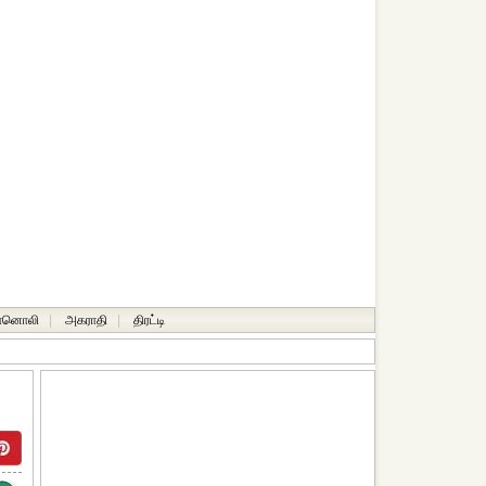
ானொலி
|
அகராதி
|
திரட்டி