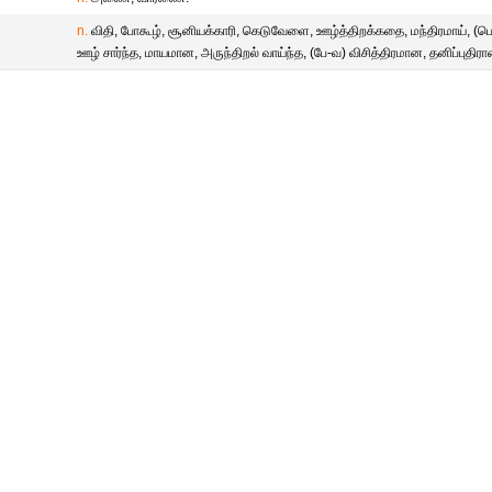
n.
விதி, போகூழ், சூனியக்காரி, கெடுவேளை, ஊழ்த்திறக்கதை, மந்திரமாய், (பெ
ஊழ் சார்ந்த, மாயமான, அருந்திறல் வாய்ந்த, (பே-வ) விசித்திரமான, தனிப்புதிர