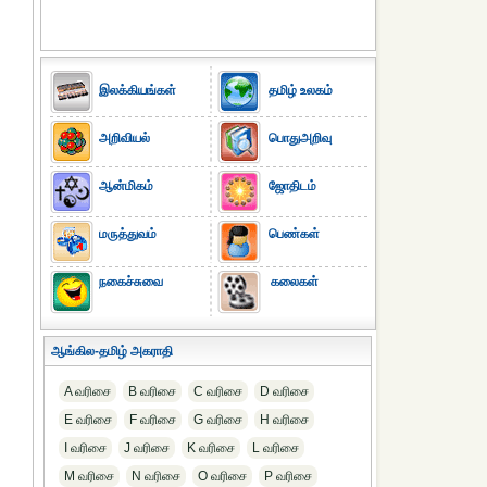
இலக்கியங்கள்
தமிழ் உலகம்
அறிவியல்
பொதுஅறிவு
ஆன்மிகம்
ஜோதிடம்
மருத்துவம்
பெண்கள்
நகைச்சுவை
கலைகள்
ஆங்கில-தமிழ் அகராதி
A வரிசை
B வரிசை
C வரிசை
D வரிசை
E வரிசை
F வரிசை
G வரிசை
H வரிசை
I வரிசை
J வரிசை
K வரிசை
L வரிசை
M வரிசை
N வரிசை
O வரிசை
P வரிசை