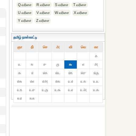
Q வரிசை
R வரிசை
S வரிசை
T வரிசை
U வரிசை
V வரிசை
W வரிசை
X வரிசை
Y வரிசை
Z வரிசை
தமிழ் நாள்காட்டி
ஞா
தி்
செ
அ
வி
வெ
கா
௧
௨
௩
௪
௫
௬
௭
௮
௯
௰
௰௧
௰௨
௰௩
௰௪
௰௫
௰௬
௰௭
௰௮
௰௯
௨௰
௨௧
௨௨
௨௩
௨௪
௨௫
௨௬
௨௭
௨௮
௨௯
௩௰
௩௧