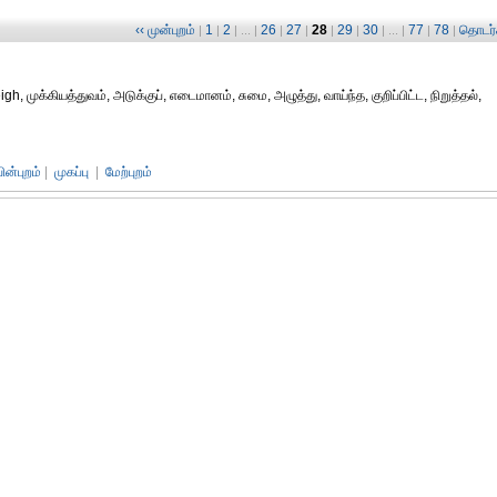
‹‹ முன்புறம்
1
2
26
27
28
29
30
77
78
தொடர்ச
|
|
| ... |
|
|
|
|
| ... |
|
|
முக்கியத்துவம், அடுக்குப், எடைமானம், சுமை, அழுத்து, வாய்ந்த, குறிப்பிட்ட, நிறுத்தல்,
பின்புறம்
|
முகப்பு
|
மேற்புறம்