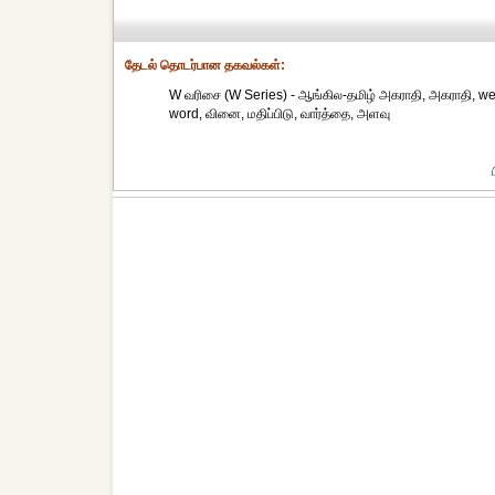
தேட‌ல் தொட‌ர்பான தகவ‌ல்க‌ள்:
W வரிசை (W Series) - ஆங்கில-தமிழ் அகராதி, அகராதி, weigh, 
word, வினை, மதிப்பிடு, வார்த்தை, அளவு