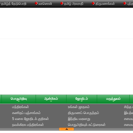
தமிழ்த் தேடுபொறி
வானொலி
தமிழ் அகராதி்
திருமணங்கள்
புத்
பொதுஅறிவு
ஆன்மிகம்
ஜோதிடம்
மருத்துவம்
மந்திரங்கள்
உங்கள் ஜாதகம்
சித்த
கணிதப் பஞ்சாங்கம்
திருமணப் பொருத்தம்
இயற்க
5 வகை ஜோதிடக் குறிகள்
இந்திய வரலாறு
சமைய
நவக்கிரக மந்திரங்கள்
பொதுஅறிவுக் கட்டுரைகள்
சமையல