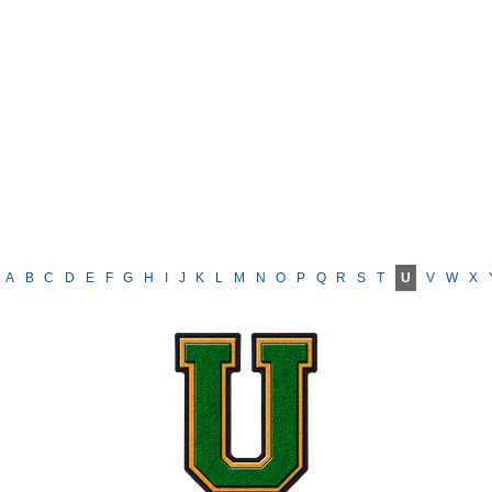
A
B
C
D
E
F
G
H
I
J
K
L
M
N
O
P
Q
R
S
T
U
V
W
X