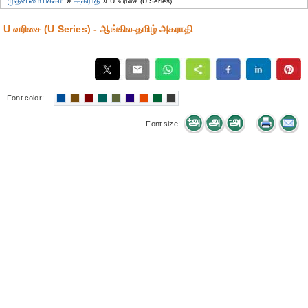
முதன்மை பக்கம்
»
அகராதி
»
U வரிசை (U Series)
U வரிசை (U Series) - ஆங்கில-தமிழ் அகராதி
Font color:
Font size: