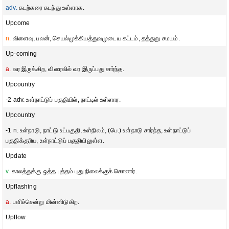
adv.
கடற்கரை கடந்து உள்ளாக.
Upcome
n.
விளைவு, பலன், செயல்முக்கியத்துவமுடைய கட்டம், தத்துறு சமயம்.
Up-coming
a.
வர இருக்கிற, விரைவில் வர இருப்பது சார்ந்த.
Upcountry
-2 adv. உள்நாட்டுப் பகுதியில், நாட்டில் உள்ளார.
Upcountry
-1 n. உள்நாடு, நாட்டு உட்பகுதி, உள்நிலம், (பெ.) உள்நாடு சார்ந்த, உள்நாட்டுப்
பகுதிக்குரிய, உள்நாட்டுப் பகுதியிலுள்ள.
Update
v.
காலத்துக்கு ஒத்த புத்தம் புது நிலைக்குக் கொணர்.
Upflashing
a.
பளிச்சென்று மின்னிடுகிற.
Upflow