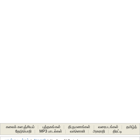
கலைக் களஞ்சியம்
|
புத்தகங்கள்
|
திருமணங்கள்
|
வரைபடங்கள்
|
தமிழ்த்
தேடுபொறி
|
MP3 பாடல்கள்
|
வானொலி
|
அகராதி
|
திரட்டி