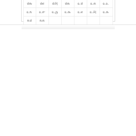
௰௬
௰௭
௰௮
௰௯
௨௰
௨௧
௨௨
௨௩
௨௪
௨௫
௨௬
௨௭
௨௮
௨௯
௩௰
௩௧