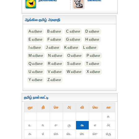
நகைச்சுவை
கலைகள்
ஆங்கில-தமிழ் அகராதி
A வரிசை
B வரிசை
C வரிசை
D வரிசை
E வரிசை
F வரிசை
G வரிசை
H வரிசை
I வரிசை
J வரிசை
K வரிசை
L வரிசை
M வரிசை
N வரிசை
O வரிசை
P வரிசை
Q வரிசை
R வரிசை
S வரிசை
T வரிசை
U வரிசை
V வரிசை
W வரிசை
X வரிசை
Y வரிசை
Z வரிசை
தமிழ் நாள்காட்டி
ஞா
தி்
செ
அ
வி
வெ
கா
௧
௨
௩
௪
௫
௬
௭
௮
௯
௰
௰௧
௰௨
௰௩
௰௪
௰௫