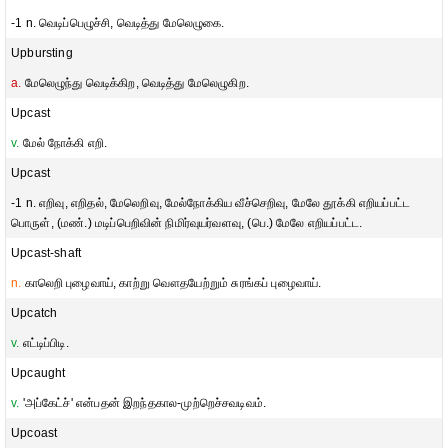
-1 n. வெடிப்பெழுச்சி, வெடித்து மேலெழுகை.
Upbursting
a.
மேலெழுந்து வெடிக்கிற, வெடித்து மேலெழுகிற.
Upcast
v.
மேல் நோக்கி எறி.
Upcast
-1 n. எறிவு, எறிதல், மேலெறிவு, மேல்நோக்கிய வீச்செறிவு, மேலே தூக்கி எறியப்பட்ட
பொருள், (மண்.) மடிப்பெறிவின் நிமிர்வுயர்வளவு, (பெ.) மேலே எறியப்பட்ட.
Upcast-shaft
n.
காலெறி புழைவாய், காற்று வௌதயேற்றும் சுரங்கப் புழைவாய்.
Upcatch
v.
எட்டிப்பிடி.
Upcaught
v.
'அப்கேட்ச்' என்பதன் இறந்தகால-முற்றெச்சவடிவம்.
Upcoast