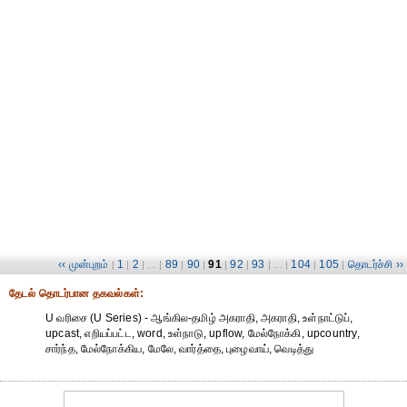
‹‹ முன்புறம்
1
2
89
90
91
92
93
104
105
தொடர்ச்சி ››
|
|
| ... |
|
|
|
|
| ... |
|
|
தேட‌ல் தொட‌ர்பான தகவ‌ல்க‌ள்:
U வரிசை (U Series) - ஆங்கில-தமிழ் அகராதி, அகராதி, உள்நாட்டுப்,
upcast, எறியப்பட்ட, word, உள்நாடு, upflow, மேல்நோக்கி, upcountry,
சார்ந்த, மேல்நோக்கிய, மேலே, வார்த்தை, புழைவாய், வெடித்து