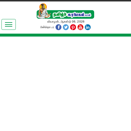
இலக்கியங்கள்
வியாழன், ஆகஸ்டு 06, 2026
பின்தொடர
தமிழ் உலகம்
அறிவியல்
பொதுஅறிவு
ஆன்மிகம்
ஜோதிடம்
மருத்துவம்
பெண்கள் பகுதி
நகைச்சுவை
கலையுலகம்