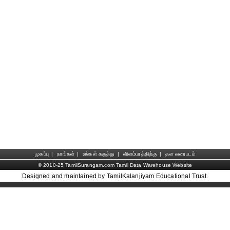
முகப்பு
|
நாங்கள்
|
உங்கள் கருத்து
|
விளம்பரத்திற்கு
|
தள வரைபடம்
© 2010-25 TamilSurangam.com Tamil Data Warehouse Website
Designed and maintained by TamilKalanjiyam Educational Trust.