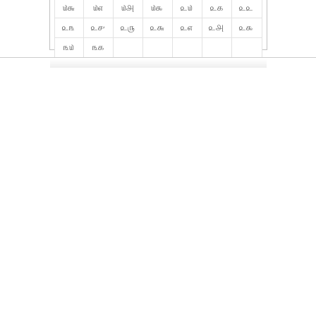
௰௬
௰௭
௰௮
௰௯
௨௰
௨௧
௨௨
௨௩
௨௪
௨௫
௨௬
௨௭
௨௮
௨௯
௩௰
௩௧