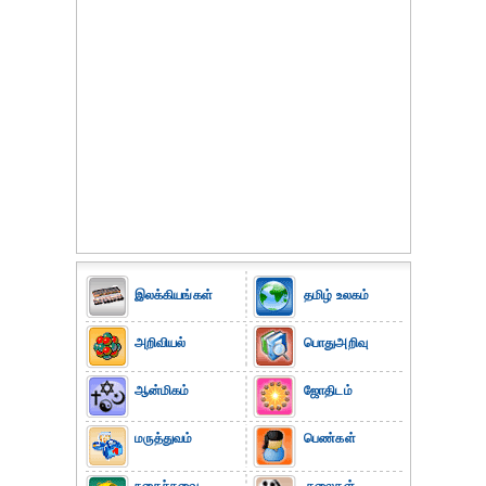
இலக்கியங்கள்
தமிழ் உலகம்
அறிவியல்
பொதுஅறிவு
ஆன்மிகம்
ஜோதிடம்
மருத்துவம்
பெண்கள்