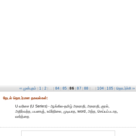
‹‹ முன்புறம்
1
2
84
85
86
87
88
104
105
தொடர்ச்சி ››
|
|
| ... |
|
|
|
|
| ... |
|
|
தேட‌ல் தொட‌ர்பான தகவ‌ல்க‌ள்:
U வரிசை (U Series) - ஆங்கில-தமிழ் அகராதி, அகராதி, குரல்,
அதிர்வற்ற, பயணஞ், உயிர்நிலை, முடியாத, word, அற்ற, செய்யப்படாத,
வார்த்தை