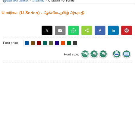
முதன்மை பக்கம்
»
அகராதி
»
U வரிசை (U Series)
U வரிசை (U Series) - ஆங்கில-தமிழ் அகராதி
Font color:
Font size: