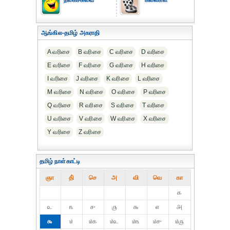
நகைச்சுவை
கலைகள்
ஆங்கில-தமிழ் அகராதி
A வரிசை
B வரிசை
C வரிசை
D வரிசை
E வரிசை
F வரிசை
G வரிசை
H வரிசை
I வரிசை
J வரிசை
K வரிசை
L வரிசை
M வரிசை
N வரிசை
O வரிசை
P வரிசை
Q வரிசை
R வரிசை
S வரிசை
T வரிசை
U வரிசை
V வரிசை
W வரிசை
X வரிசை
Y வரிசை
Z வரிசை
தமிழ் நாள்காட்டி
ஞா
தி்
செ
அ
வி
வெ
கா
௧
௨
௩
௪
௫
௬
௭
௮
௯
௰
௰௧
௰௨
௰௩
௰௪
௰௫