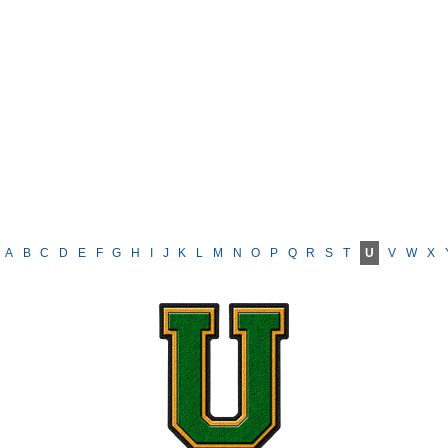
A
B
C
D
E
F
G
H
I
J
K
L
M
N
O
P
Q
R
S
T
U
V
W
X