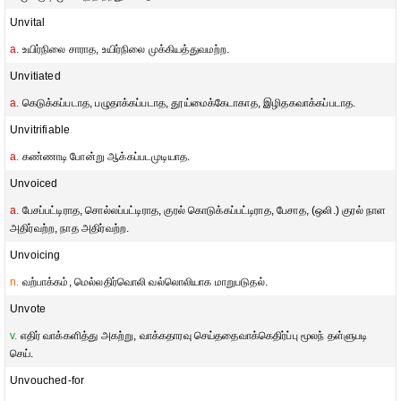
Unvital
a.
உயிர்நிலை சாராத, உயிர்நிலை முக்கியத்துவமற்ற.
Unvitiated
a.
கெடுக்கப்படாத, பழுதாக்கப்படாத, தூய்மைக்கேடாகாத, இழிதகவாக்கப்படாத.
Unvitrifiable
a.
கண்ணாடி போன்று ஆக்கப்படமுடியாத.
Unvoiced
a.
பேசப்பட்டிராத, சொல்லப்பட்டிராத, குரல் கொடுக்கப்பட்டிராத, பேசாத, (ஒலி.) குரல் நாள
அதிர்வற்ற, நாத அதிர்வற்ற.
Unvoicing
n.
வற்பாக்கம், மெல்லதிர்வொலி வல்லொலியாக மாறுபடுதல்.
Unvote
v.
எதிர் வாக்களித்து அகற்று, வாக்கதாரவு செய்ததைவாக்கெதிர்ப்பு மூலந் தள்ளுபடி
செய்.
Unvouched-for