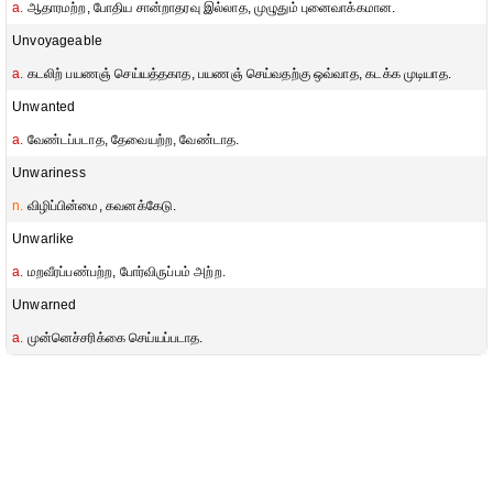
a.
ஆதாரமற்ற, போதிய சான்றாதரவு இல்லாத, முழுதும் புனைவாக்கமான.
Unvoyageable
a.
கடலிற் பயணஞ் செய்யத்தகாத, பயணஞ் செய்வதற்கு ஒவ்வாத, கடக்க முடியாத.
Unwanted
a.
வேண்டப்படாத, தேவையற்ற, வேண்டாத.
Unwariness
n.
விழிப்பின்மை, கவனக்கேடு.
Unwarlike
a.
மறவீரப்பண்பற்ற, போர்விருப்பம் அற்ற.
Unwarned
a.
முன்னெச்சரிக்கை செய்யப்படாத.