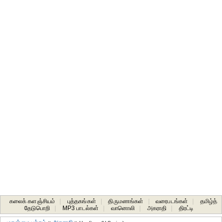
கலைக் களஞ்சியம்
|
புத்தகங்கள்
|
திருமணங்கள்
|
வரைபடங்கள்
|
தமிழ்த்
தேடுபொறி
|
MP3 பாடல்கள்
|
வானொலி
|
அகராதி
|
திரட்டி