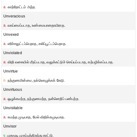
a.
காற்றோட்டம் அற்ற.
Unveracious
a.
வாய்மைப்படாத, உண்மையானதாயிராத.
Unvexed
a.
எரிச்சலுட்டப்பெறாத, சலிப்பூட்டப்பெறாத.
Unviolated
a.
விதி வகையில் மீறப்படாத, வலுக்கட்டுச் செய்யப்படாத, கற்பழிக்கப்படாத.
Unvirtue
n.
நற்குணமின்மை, நல்லொழுக்கக் கேடு.
Unvirtuous
a.
ஒழுக்கமற்ற, நற்குணமற்ற, நன்னெறிப் பண்பற்ற.
Unvisitable
a.
சுமத்த முடியாத, மேல் விதிக்கமுடியாத.
Unvisor
v.
முகமூடி முகப்புத்திறந்து காட்டு.