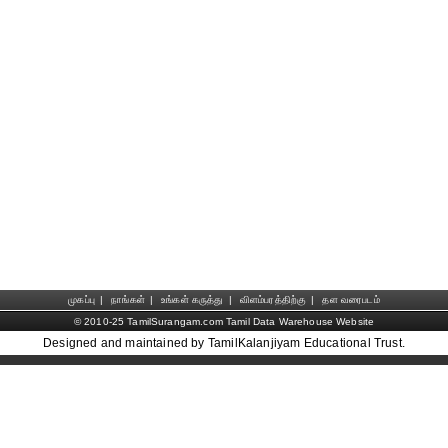
முகப்பு
|
நாங்கள்
|
உங்கள் கருத்து
|
விளம்பரத்திற்கு
|
தள வரைபடம்
© 2010-25 TamilSurangam.com Tamil Data Warehouse Website
Designed and maintained by TamilKalanjiyam Educational Trust.