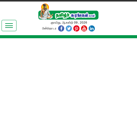
இலக்கியங்கள்
ஞாயிறு, ஆகஸ்டு 09, 2026
பின்தொடர
தமிழ் உலகம்
அறிவியல்
பொதுஅறிவு
ஆன்மிகம்
ஜோதிடம்
மருத்துவம்
பெண்கள் பகுதி
நகைச்சுவை
கலையுலகம்