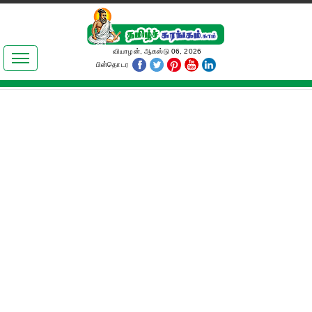
இலக்கியங்கள்
வியாழன், ஆகஸ்டு 06, 2026
பின்தொடர
தமிழ் உலகம்
அறிவியல்
பொதுஅறிவு
ஆன்மிகம்
ஜோதிடம்
மருத்துவம்
பெண்கள் பகுதி
நகைச்சுவை
கலையுலகம்