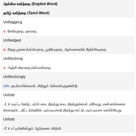
ஆங்கில வார்த்தை (English Word)
தமிழ் வார்த்தை (Tamil Word)
Unflagging
a.
சோர்வுறாத, தளராத.
Unfledged
a.
சிறகு முளைக்கப்பெறாத, முதிர்வுறாத, ஆள்வகையில் தேர்ச்சிவுறாத.
Unflinching
a.
அஞ்சி விலகாத,பின்வாங்காத.
Unflinchingly
adv.
தயக்கமில்லாமல், சிறிதும் பின்வாங்குதலின்றி.
Unfold
-1 v. மடிப்பு அவிழ், பரப்பி வை, திறந்து வை, திறந்துகொள், விரிவுறு, எண்ணங்களை
வௌதயிட, திட்டந்தெரிவி, படிப்படியாகத் திறந்து காட்டு, படிப்படியாக வளர்ச்சியுறு.
Unfold
-2 v. பட்டியினின்றும் ஆடுகளை விடுவி.