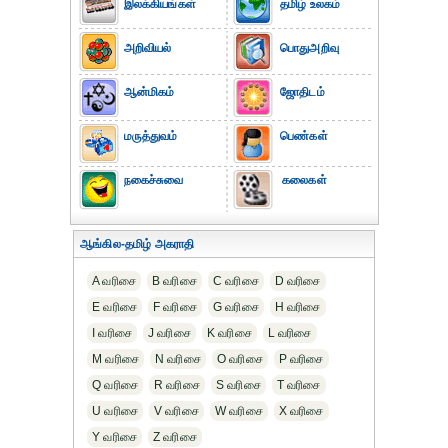
இலக்கியங்கள்
தமிழ் உலகம்
அறிவியல்
பொதுஅறிவு
ஆன்மிகம்
ஜோதிடம்
மருத்துவம்
பெண்கள்
நகைச்சுவை
கலைகள்
ஆங்கில-தமிழ் அகராதி
A வரிசை
B வரிசை
C வரிசை
D வரிசை
E வரிசை
F வரிசை
G வரிசை
H வரிசை
I வரிசை
J வரிசை
K வரிசை
L வரிசை
M வரிசை
N வரிசை
O வரிசை
P வரிசை
Q வரிசை
R வரிசை
S வரிசை
T வரிசை
U வரிசை
V வரிசை
W வரிசை
X வரிசை
Y வரிசை
Z வரிசை