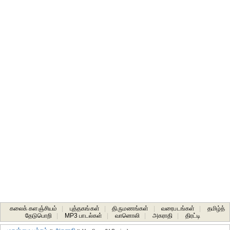
கலைக் களஞ்சியம்
|
புத்தகங்கள்
|
திருமணங்கள்
|
வரைபடங்கள்
|
தமிழ்த்
தேடுபொறி
|
MP3 பாடல்கள்
|
வானொலி
|
அகராதி
|
திரட்டி