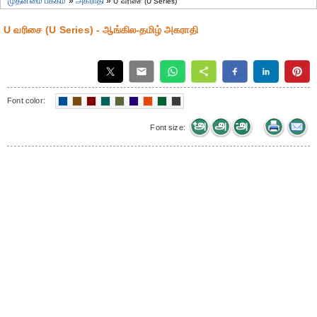
முதன்மை பக்கம்
»
அகராதி
»
U வரிசை (U Series)
U வரிசை (U Series) - ஆங்கில-தமிழ் அகராதி
Font color:
Font size: