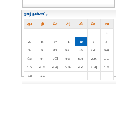
தமிழ் நாள்காட்டி
ஞா
தி்
செ
அ
வி
வெ
கா
௧
௨
௩
௪
௫
௬
௭
௮
௯
௰
௰௧
௰௨
௰௩
௰௪
௰௫
௰௬
௰௭
௰௮
௰௯
௨௰
௨௧
௨௨
௨௩
௨௪
௨௫
௨௬
௨௭
௨௮
௨௯
௩௰
௩௧