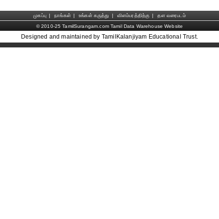
முகப்பு
|
நாங்கள்
|
உங்கள் கருத்து
|
விளம்பரத்திற்கு
|
தள வரைபடம்
© 2010-25 TamilSurangam.com Tamil Data Warehouse Website
Designed and maintained by TamilKalanjiyam Educational Trust.