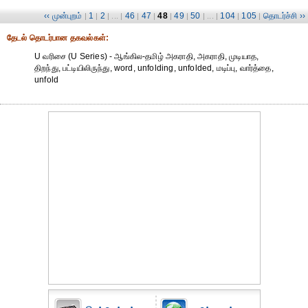
‹‹ முன்புறம்
1
2
46
47
48
49
50
104
105
தொடர்ச்சி ››
|
|
| ... |
|
|
|
|
| ... |
|
|
தேட‌ல் தொட‌ர்பான தகவ‌ல்க‌ள்:
U வரிசை (U Series) - ஆங்கில-தமிழ் அகராதி, அகராதி, முடியாத,
திறந்து, பட்டியிலிருந்து, word, unfolding, unfolded, மடிப்பு, வார்த்தை,
unfold