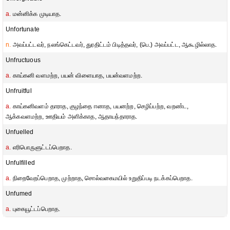
a.
மன்னிக்க முடியாத.
Unfortunate
n.
அவப்பட்டவர், நலங்கெட்டவர், துரதிட்டம் பிடித்தவர், (பெ.) அவப்பட்ட, ஆகூழில்லாத.
Unfructuous
a.
காய்கனி வளமற்ற, பயன் விளையாத, பயன்வளமற்ற.
Unfruitful
a.
காய்கனிவளம் தாராத, குழந்தை ஈனாத, பயனற்ற, செழிப்பற்ற, வறண்ட,
ஆக்கவளமற்ற, ஊதியம் அளிக்காத, ஆதாயந்தாராத.
Unfuelled
a.
எரிபொருளுட்டப்பெறாத.
Unfulfilled
a.
நிறைவேறப்பெறாத, முற்றாத, சொல்வகைமயில் உறுதிப்படி நடக்கப்பெறாத.
Unfumed
a.
புகையூட்டப்பெறாத.