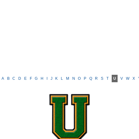
A
B
C
D
E
F
G
H
I
J
K
L
M
N
O
P
Q
R
S
T
U
V
W
X