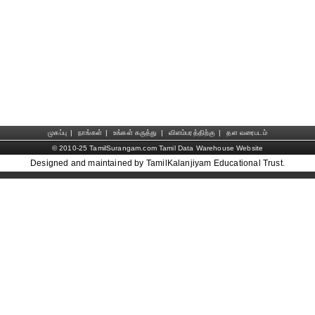
முகப்பு
|
நாங்கள்
|
உங்கள் கருத்து
|
விளம்பரத்திற்கு
|
தள வரைபடம்
© 2010-25 TamilSurangam.com Tamil Data Warehouse Website
Designed and maintained by TamilKalanjiyam Educational Trust.