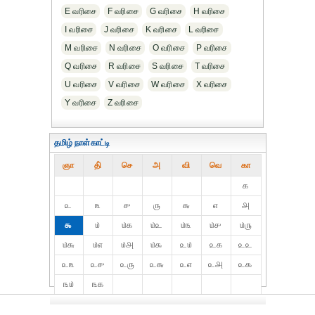
E வரிசை
F வரிசை
G வரிசை
H வரிசை
I வரிசை
J வரிசை
K வரிசை
L வரிசை
M வரிசை
N வரிசை
O வரிசை
P வரிசை
Q வரிசை
R வரிசை
S வரிசை
T வரிசை
U வரிசை
V வரிசை
W வரிசை
X வரிசை
Y வரிசை
Z வரிசை
தமிழ் நாள்காட்டி
ஞா
தி்
செ
அ
வி
வெ
கா
௧
௨
௩
௪
௫
௬
௭
௮
௯
௰
௰௧
௰௨
௰௩
௰௪
௰௫
௰௬
௰௭
௰௮
௰௯
௨௰
௨௧
௨௨
௨௩
௨௪
௨௫
௨௬
௨௭
௨௮
௨௯
௩௰
௩௧