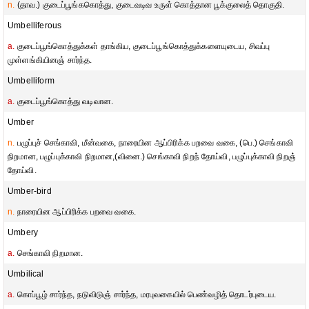
n.
(தாவ.) குடைப்பூங்ககொத்து, குடைவடிவ உருள் கொத்தான பூக்குலைத் தொகுதி.
Umbelliferous
a.
குடைப்பூங்கொத்துக்கள் தாங்கிய, குடைப்பூங்கொத்துக்களையுடைய, சிவப்பு
முள்ளங்கியினஞ் சார்ந்த.
Umbelliform
a.
குடைப்பூங்கொத்து வடிவான.
Umber
n.
பழுப்புச் செங்காவி, மீன்வகை, நாரையின ஆப்பிரிக்க பறவை வகை, (பெ.) செங்காவி
நிறமான, பழுப்புக்காவி நிறமான,(வினை.) செங்காவி நிறந் தோய்வி, பழுப்புக்காவி நிறஞ்
தோய்வி.
Umber-bird
n.
நாரையின ஆப்பிரிக்க பறவை வகை.
Umbery
a.
செங்காவி நிறமான.
Umbilical
a.
கொப்பூழ் சார்ந்த, நடுவிடுஞ் சார்ந்த, மரபுவகையில் பெண்வழித் தொடர்புடைய.