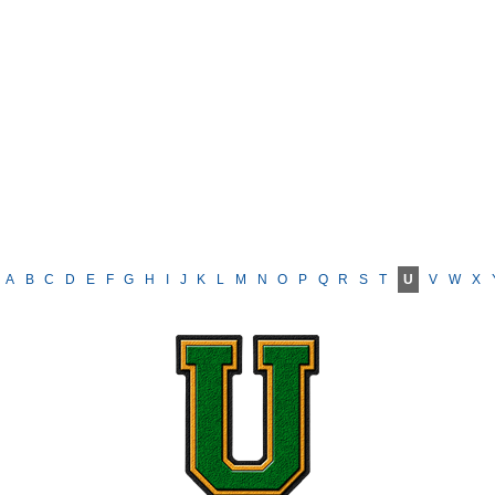
A
B
C
D
E
F
G
H
I
J
K
L
M
N
O
P
Q
R
S
T
U
V
W
X