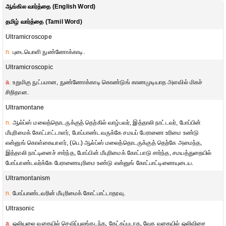
ஆங்கில வார்த்தை (English Word)
தமிழ் வார்த்தை (Tamil Word)
Ultramicroscope
n.
புடையொளி நுண்ணோக்காடி.
Ultramicroscopic
a.
உறுமிகு நுட்பமான, நுண்ணோக்காடி கொண்டுங் காணமுடியாத அளவில் மிகச்
சிறிதான.
Ultramontane
n.
ஆல்ப்ஸ் மலைத்தொடருக்குத் தெற்கில் வாழ்பவர், இத்தாலி நாட்டவர், போப்பின்
மீயுரிமைக் கோட்பாட்டாளர், போப்பாண்டவருக்கே சமயப் பேராணை உரிமை உண்டு
என்னுங் கொள்கையாளர், (பெ.) ஆல்ப்ஸ் மலைத்தொடருக்குத் தெற்கே அமைந்த,
இத்தாலி நாட்டினைச் சார்ந்த, போப்பின் மீயுரிமைக் கோட்பாடு சார்ந்த, சமயத்துறையில்
போப்பாண்டவர்க்கே பேராணையுரிமை உண்டு என்னுங் கோட்பாட்டிணையுடைய.
Ultramontanism
n.
போப்பாண்டவரின் மீயுரிமைக் கோட்பாட்டாதரவு.
Ultrasonic
a.
ஒலியலை வகையில் செவிப்புலங்கடந்த, கேட்கப்படாத, வேக வகையில் ஒலிவிசை