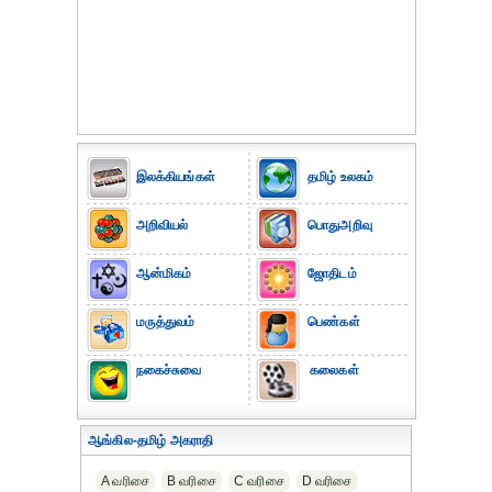
இலக்கியங்கள்
தமிழ் உலகம்
அறிவியல்
பொதுஅறிவு
ஆன்மிகம்
ஜோதிடம்
மருத்துவம்
பெண்கள்
நகைச்சுவை
கலைகள்
ஆங்கில-தமிழ் அகராதி
A வரிசை
B வரிசை
C வரிசை
D வரிசை