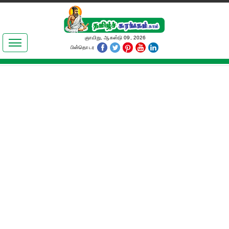
இலக்கியங்கள்
ஞாயிறு, ஆகஸ்டு 09, 2026
பின்தொடர
தமிழ் உலகம்
அறிவியல்
பொதுஅறிவு
ஆன்மிகம்
ஜோதிடம்
மருத்துவம்
பெண்கள் பகுதி
நகைச்சுவை
கலையுலகம்