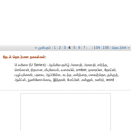
‹‹ முன்புறம்
1
2
3
4
5
6
7
104
105
தொடர்ச்சி ››
|
|
|
|
|
|
|
| ... |
|
|
தேட‌ல் தொட‌ர்பான தகவ‌ல்க‌ள்:
U வரிசை (U Series) - ஆங்கில-தமிழ் அகராதி, அகராதி, சார்ந்த,
செங்காவி, நிறமான, மீயுரிமைக், வகையில், umber, நாரையின, தோய்வி,
பழுப்புக்காவி, பறவை, ஆப்பிரிக்க, கடந்த, வார்த்தை, மலைத்தொடருக்குத்,
ஆல்ப்ஸ், நுண்ணோக்காடி, இத்தாலி, போப்பின், என்னுங், உண்டு, word