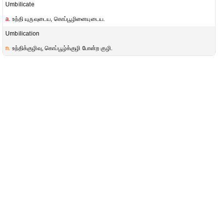
Umbilicate
a.
உந்தி யுருவுடைய, கொப்பூழினையுடைய.
Umbilication
n.
உந்திக்குழிவு, கொப்பூழ்க்குழி போன்ற குழி.