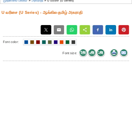
முதன்மை பக்கம்
»
அகராதி
»
U வரிசை (U Series)
U வரிசை (U Series) - ஆங்கில-தமிழ் அகராதி
Font color:
Font size: