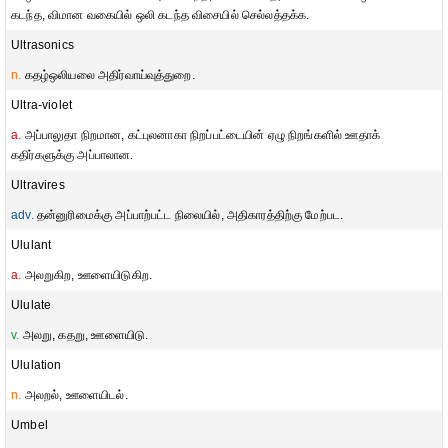
கடந்த, விமான வகையில் ஒலி கடந்த விசையில் செல்லத்தக்க.
Ultrasonics
n.
கதழ்ஒலியலை அதிர்வாய்வுத்துறை.
Ultra-violet
a.
அப்பாலுதா நிறமான, கட்புலனாகா நிறப்பட்டையின் ஏழு நிறங்களில் ஊதாக்
கதிர்களுக்கு அப்பாலான.
Ultravires
adv.
தன்னுரிமைக்கு அப்பாற்பட்ட நிலையில், அதிகாரத்திற்கு மேற்பட.
Ululant
a.
அலறுகிற, ஊளையிடுகிற.
Ululate
v.
அலறு, கதறு, ஊளையிடு.
Ululation
n.
அலறல், ஊளையிடல்.
Umbel