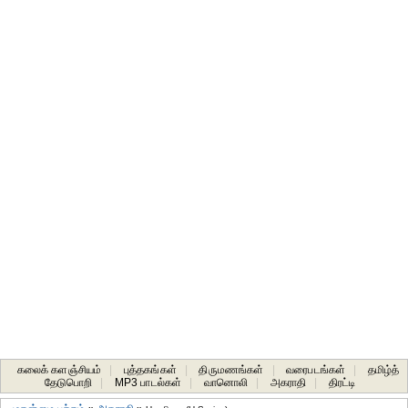
கலைக் களஞ்சியம்
|
புத்தகங்கள்
|
திருமணங்கள்
|
வரைபடங்கள்
|
தமிழ்த்
தேடுபொறி
|
MP3 பாடல்கள்
|
வானொலி
|
அகராதி
|
திரட்டி