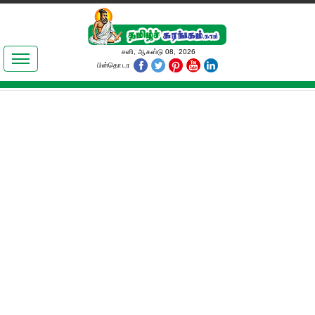
இலக்கியங்கள்
சனி, ஆகஸ்டு 08, 2026
பின்தொடர
தமிழ் உலகம்
அறிவியல்
பொதுஅறிவு
ஆன்மிகம்
ஜோதிடம்
மருத்துவம்
பெண்கள் பகுதி
நகைச்சுவை
கலையுலகம்