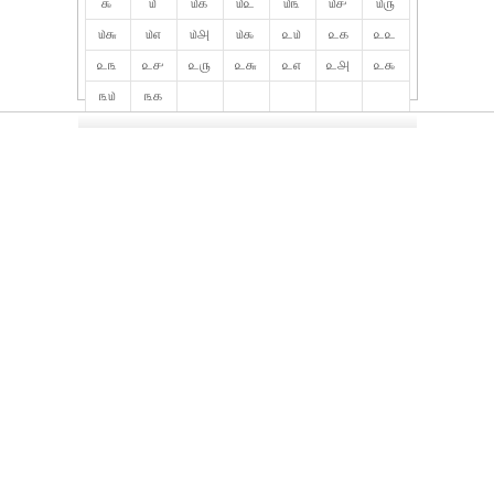
௯
௰
௰௧
௰௨
௰௩
௰௪
௰௫
௰௬
௰௭
௰௮
௰௯
௨௰
௨௧
௨௨
௨௩
௨௪
௨௫
௨௬
௨௭
௨௮
௨௯
௩௰
௩௧