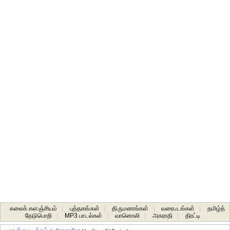
கலைக் களஞ்சியம்
|
புத்தகங்கள்
|
திருமணங்கள்
|
வரைபடங்கள்
|
தமிழ்த்
தேடுபொறி
|
MP3 பாடல்கள்
|
வானொலி
|
அகராதி
|
திரட்டி