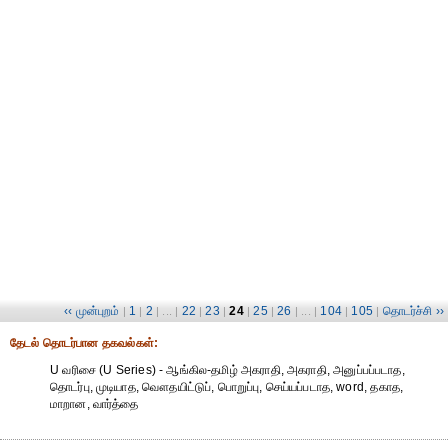
‹‹ முன்புறம்
1
2
22
23
24
25
26
104
105
தொடர்ச்சி ››
|
|
| ... |
|
|
|
|
| ... |
|
|
தேட‌ல் தொட‌ர்பான தகவ‌ல்க‌ள்:
U வரிசை (U Series) - ஆங்கில-தமிழ் அகராதி, அகராதி, அனுப்பப்படாத,
தொடர்பு, முடியாத, வௌதயிட்டுப், பொறுப்பு, செய்யப்படாத, word, தகாத,
மாறான, வார்த்தை