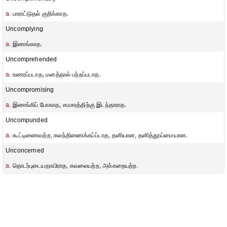
a.
பாராட்டுதல் குறிக்காத.
Uncomplying
a.
இணங்காத.
Uncomprehended
a.
உணரப்படாத, மனத்தால் பற்றப்படாத.
Uncompromising
a.
இணங்கிப் போகாத, சமசரத்திற்கு இடந்தாராத.
Uncompunded
a.
கூட்டிணைவற்ற, கலந்திணைக்கப்ப்டாத, தனியான, தனித்தூய்மையான.
Unconcerned
a.
தொடர்புடையதாயிராத, கவலையற்ற, அக்கறையற்ற.