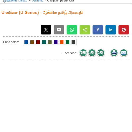
முதன்மை பக்கம்
»
அகராதி
»
U வரிசை (U Series)
U வரிசை (U Series) - ஆங்கில-தமிழ் அகராதி
Font color:
Font size: