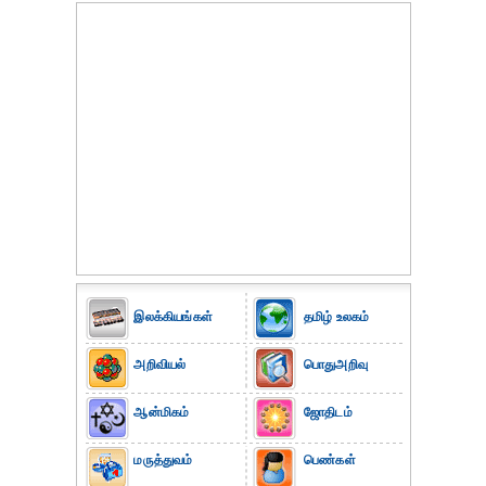
இலக்கியங்கள்
தமிழ் உலகம்
அறிவியல்
பொதுஅறிவு
ஆன்மிகம்
ஜோதிடம்
மருத்துவம்
பெண்கள்