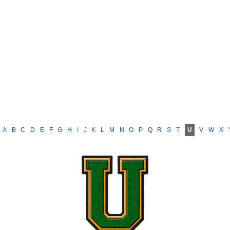
A
B
C
D
E
F
G
H
I
J
K
L
M
N
O
P
Q
R
S
T
U
V
W
X