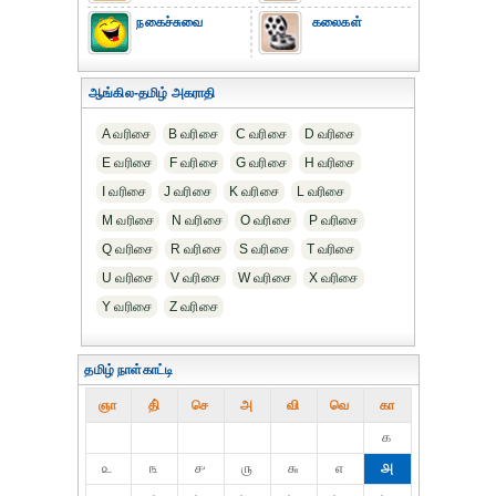
நகைச்சுவை
கலைகள்
ஆங்கில-தமிழ் அகராதி
A வரிசை
B வரிசை
C வரிசை
D வரிசை
E வரிசை
F வரிசை
G வரிசை
H வரிசை
I வரிசை
J வரிசை
K வரிசை
L வரிசை
M வரிசை
N வரிசை
O வரிசை
P வரிசை
Q வரிசை
R வரிசை
S வரிசை
T வரிசை
U வரிசை
V வரிசை
W வரிசை
X வரிசை
Y வரிசை
Z வரிசை
தமிழ் நாள்காட்டி
ஞா
தி்
செ
அ
வி
வெ
கா
௧
௨
௩
௪
௫
௬
௭
௮