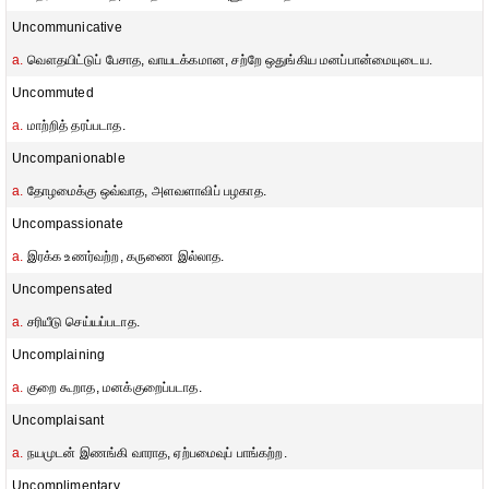
Uncommunicative
a.
வௌதயிட்டுப் பேசாத, வாயடக்கமான, சற்றே ஒதுங்கிய மனப்பான்மையுடைய.
Uncommuted
a.
மாற்றித் தரப்படாத.
Uncompanionable
a.
தோழமைக்கு ஒவ்வாத, அளவளாவிப் பழகாத.
Uncompassionate
a.
இரக்க உணர்வற்ற, கருணை இல்லாத.
Uncompensated
a.
சரியீடு செய்யப்படாத.
Uncomplaining
a.
குறை கூறாத, மனக்குறைப்படாத.
Uncomplaisant
a.
நயமுடன் இணங்கி வாராத, ஏற்பமைவுப் பாங்கற்ற.
Uncomplimentary