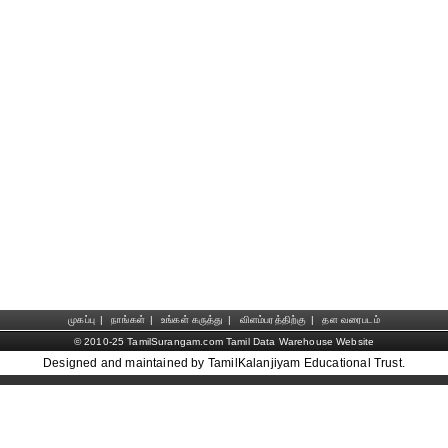
முகப்பு
|
நாங்கள்
|
உங்கள் கருத்து
|
விளம்பரத்திற்கு
|
தள வரைபடம்
© 2010-25 TamilSurangam.com Tamil Data Warehouse Website
Designed and maintained by TamilKalanjiyam Educational Trust.