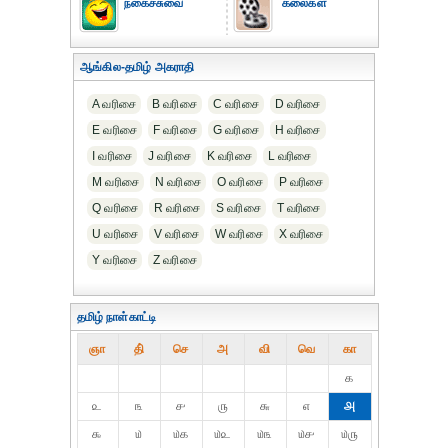
நகைச்சுவை
கலைகள்
ஆங்கில-தமிழ் அகராதி
A வரிசை
B வரிசை
C வரிசை
D வரிசை
E வரிசை
F வரிசை
G வரிசை
H வரிசை
I வரிசை
J வரிசை
K வரிசை
L வரிசை
M வரிசை
N வரிசை
O வரிசை
P வரிசை
Q வரிசை
R வரிசை
S வரிசை
T வரிசை
U வரிசை
V வரிசை
W வரிசை
X வரிசை
Y வரிசை
Z வரிசை
தமிழ் நாள்காட்டி
ஞா
தி்
செ
அ
வி
வெ
கா
௧
௨
௩
௪
௫
௬
௭
௮
௯
௰
௰௧
௰௨
௰௩
௰௪
௰௫