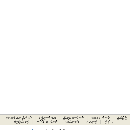
கலைக் களஞ்சியம்
|
புத்தகங்கள்
|
திருமணங்கள்
|
வரைபடங்கள்
|
தமிழ்த்
தேடுபொறி
|
MP3 பாடல்கள்
|
வானொலி
|
அகராதி
|
திரட்டி