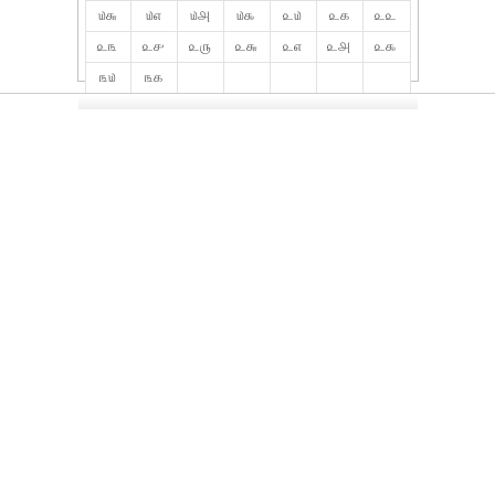
௰௬
௰௭
௰௮
௰௯
௨௰
௨௧
௨௨
௨௩
௨௪
௨௫
௨௬
௨௭
௨௮
௨௯
௩௰
௩௧