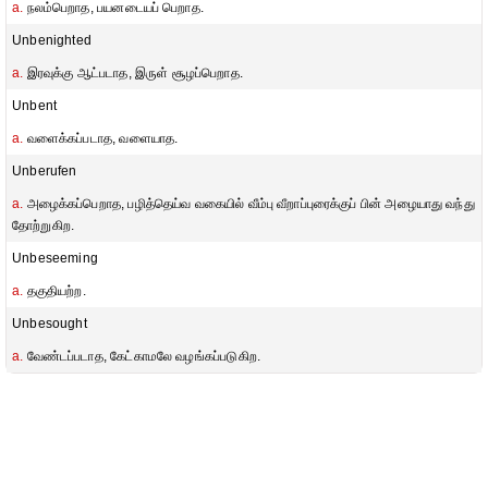
a.
நலம்பெறாத, பயனடையப் பெறாத.
Unbenighted
a.
இரவுக்கு ஆட்படாத, இருள் சூழப்பெறாத.
Unbent
a.
வளைக்கப்படாத, வளையாத.
Unberufen
a.
அழைக்கப்பெறாத, பழித்தெய்வ வகையில் வீம்பு வீறாப்புரைக்குப் பின் அழையாது வந்து
தோற்றுகிற.
Unbeseeming
a.
தகுதியற்ற.
Unbesought
a.
வேண்டப்படாத, கேட்காமலே வழங்கப்படுகிற.