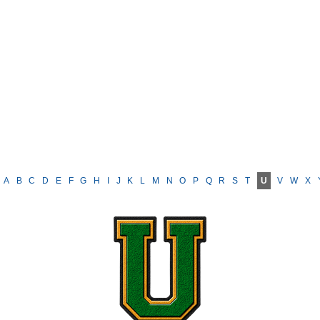
A
B
C
D
E
F
G
H
I
J
K
L
M
N
O
P
Q
R
S
T
U
V
W
X