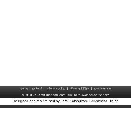
முகப்பு
|
நாங்கள்
|
உங்கள் கருத்து
|
விளம்பரத்திற்கு
|
தள வரைபடம்
© 2010-25 TamilSurangam.com Tamil Data Warehouse Website
Designed and maintained by TamilKalanjiyam Educational Trust.