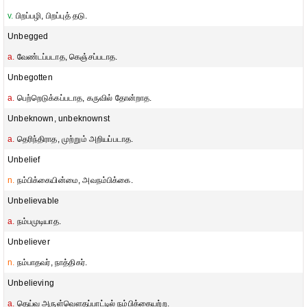
v.
பிறப்பழி, பிறப்புத் தடு.
Unbegged
a.
வேண்டப்படாத, கெஞ்சப்படாத.
Unbegotten
a.
பெற்றெடுக்கப்படாத, கருவில் தோன்றாத.
Unbeknown, unbeknownst
a.
தெரிந்திராத, முற்றும் அறியப்படாத.
Unbelief
n.
நம்பிக்கையின்மை, அவநம்பிக்கை.
Unbelievable
a.
நம்பமுடியாத.
Unbeliever
n.
நம்பாதவர், நாத்திகர்.
Unbelieving
a.
தெய்வ அருள்வௌதப்பாட்டில் நம்பிக்கையற்ற.