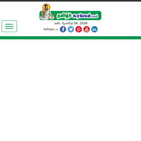
இலக்கியங்கள்
சனி, ஆகஸ்டு 08, 2026
பின்தொடர
தமிழ் உலகம்
அறிவியல்
பொதுஅறிவு
ஆன்மிகம்
ஜோதிடம்
மருத்துவம்
பெண்கள் பகுதி
நகைச்சுவை
கலையுலகம்