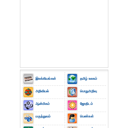
இலக்கியங்கள்
தமிழ் உலகம்
அறிவியல்
பொதுஅறிவு
ஆன்மிகம்
ஜோதிடம்
மருத்துவம்
பெண்கள்