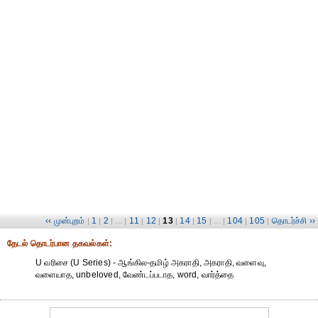
‹‹ முன்புறம்
1
2
11
12
13
14
15
104
105
தொடர்ச்சி ››
|
|
| ... |
|
|
|
|
| ... |
|
|
தேட‌ல் தொட‌ர்பான தகவ‌ல்க‌ள்:
U வரிசை (U Series) - ஆங்கில-தமிழ் அகராதி, அகராதி, வளைவு,
வளையாத, unbeloved, வேண்டப்படாத, word, வார்த்தை