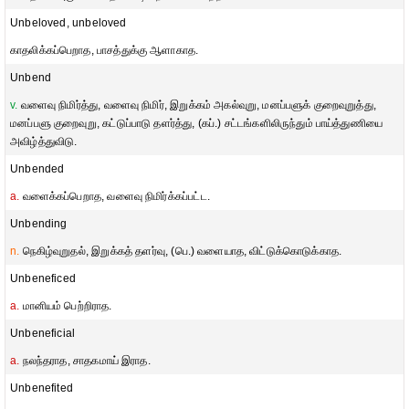
Unbeloved, unbeloved
காதலிக்கப்பெறாத, பாசத்துக்கு ஆளாகாத.
Unbend
v.
வளைவு நிமிர்த்து, வளைவு நிமிர், இறுக்கம் அகல்வுறு, மனப்பளுக் குறைவுறுத்து,
மனப்பளு குறைவுறு, கட்டுப்பாடு தளர்த்து, (கப்.) சட்டங்களிலிருந்தும் பாய்த்துணியை
அவிழ்த்துவிடு.
Unbended
a.
வளைக்கப்பெறாத, வளைவு நிமிர்க்கப்பட்ட.
Unbending
n.
நெகிழ்வுறுதல், இறுக்கத் தளர்வு, (பெ.) வளையாத, விட்டுக்கொடுக்காத.
Unbeneficed
a.
மானியம் பெற்றிராத.
Unbeneficial
a.
நலந்தராத, சாதகமாய் இராத.
Unbenefited