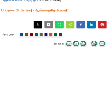
முதன்மை பக்கம்
»
அகராதி
»
U வரிசை (U Series)
U வரிசை (U Series) - ஆங்கில-தமிழ் அகராதி
Font color:
Font size: