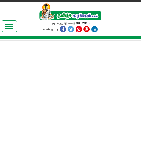
இலக்கியங்கள்
ஞாயிறு, ஆகஸ்டு 09, 2026
பின்தொடர
தமிழ் உலகம்
அறிவியல்
பொதுஅறிவு
ஆன்மிகம்
ஜோதிடம்
மருத்துவம்
பெண்கள் பகுதி
நகைச்சுவை
கலையுலகம்