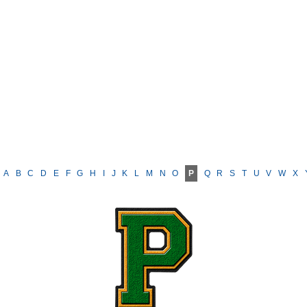
A
B
C
D
E
F
G
H
I
J
K
L
M
N
O
P
Q
R
S
T
U
V
W
X