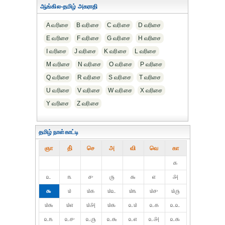
ஆங்கில-தமிழ் அகராதி
A வரிசை
B வரிசை
C வரிசை
D வரிசை
E வரிசை
F வரிசை
G வரிசை
H வரிசை
I வரிசை
J வரிசை
K வரிசை
L வரிசை
M வரிசை
N வரிசை
O வரிசை
P வரிசை
Q வரிசை
R வரிசை
S வரிசை
T வரிசை
U வரிசை
V வரிசை
W வரிசை
X வரிசை
Y வரிசை
Z வரிசை
தமிழ் நாள்காட்டி
ஞா
தி்
செ
அ
வி
வெ
கா
௧
௨
௩
௪
௫
௬
௭
௮
௯
௰
௰௧
௰௨
௰௩
௰௪
௰௫
௰௬
௰௭
௰௮
௰௯
௨௰
௨௧
௨௨
௨௩
௨௪
௨௫
௨௬
௨௭
௨௮
௨௯