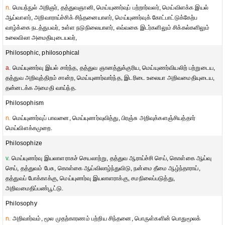
n.
மெயந்நுல் அறிஞர், தத்துவஞானி, மெய்யுணர்வுப் பற்றார்வலர், மெய்விளக்க இயல்
ஆய்வாளர், அறிவாராய்ச்சிக் சிந்தனையாளர், மெய்யுணர்வுக் கோட்பாட்டுக்கேற்ப
வாழ்க்கை நடத்துபவர், உள்ள நடுநிலையாளர், எவ்வகை இடர்களிலும் சிக்கல்களிலும்
உலைவிலா அமைதியுடையவர்,
Philosophic, philosophical
a.
மெய்யுணர்வு இயல் சார்ந்த, தத்துவ ஞானத்துக்குரிய, மெய்யுணர்வியலிற் பற்றுடைய,
தத்துவ அறிவுத்திறம் சான்ற, மெய்யுணர்வார்ந்த, இடரிடை உலையா அறிவமைதியுடைய,
தன்னடக்க அமைதி வாய்ந்த.
Philosophism
n.
மெய்யுணர்வுப் பாவனை, மெய்யுணர்வுவித்து, பிரஞ்சு அறிவுக்களஞ்சியத்தார்
மெய்விளக்கமுறை.
Philosophize
v.
மெய்யுணர்வு இயலாளராகச் செயலாற்று, தத்துவ ஆராய்ச்சி செய், கொள்கை ஆய்வு
செய், தத்துவம் பேசு, கொள்கை ஆய்விலாழ்ந்துவிடு, நன்மை தீமை ஆழ்ந்தாராய்,
தத்துவப் போக்காக்கு, மெய்யுணர்வு இயலாளராக்கு, சமநிலைப்படுத்து,
அறிவமைதிப்பண்பூட்டு.
Philosophy
n.
அறிவார்வம், மூல முதற்காரணம் பற்றிய சிந்தனை, பொருள்களின் பொதுமூலக்