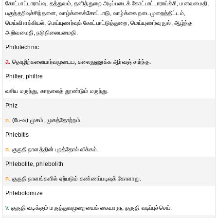
கோட்பாட்டாராய்வு, தத்துவம், தனித்துறை அடிப்படைக் கோட்பாட்டாராய்ச்சி, மனவமைதி,
பகுத்தறிவுச்சிந்தனை, வாழ்க்கைக்கோட்பாடு, வாழ்க்கை நடைமுறைத்திட்டம்,
மெய்விளக்கியல், மெய்யுணர்வுக் கோட்பாட்டுத்துறை, மெய்யுணர்வு நுல், ஆழ்ந்த
அறிவமைதி, நடுநிலையமைதி.
Philotechnic
a.
தொழிற்கலையார்வமுடைய, கலைநுணுக்க ஆர்வஞ் சார்ந்த.
Philter, philtre
வசிய மருந்து, காதலைத் தூண்டும் மருந்து.
Phiz
n.
(பே-வ) முகம், முகத்தோற்றம்.
Phlebitis
n.
குருதி நாளத்தின் புறத்தோல் வீக்கம்.
Phlebolite, phlebolith
n.
குருதி நாளங்களில் ஏற்படும் கண்ணப்படிவுக் கோளாறு.
Phlebotomize
v.
குருதி வடிக்கும் மருத்துவமுறையைக் கையாளு, குருதி வடிப்புச்செய்.