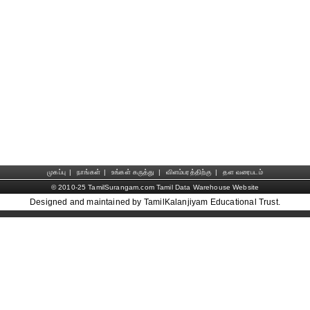
முகப்பு
|
நாங்கள்
|
உங்கள் கருத்து
|
விளம்பரத்திற்கு
|
தள வரைபடம்
© 2010-25 TamilSurangam.com Tamil Data Warehouse Website
Designed and maintained by TamilKalanjiyam Educational Trust.