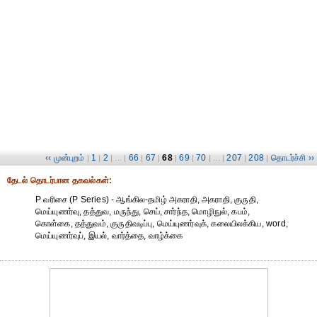
‹‹ முன்புறம்
1
2
66
67
68
69
70
207
208
தொடர்ச்சி ››
|
|
| ... |
|
|
|
|
| ... |
|
|
தேட‌ல் தொட‌ர்பான தகவ‌ல்க‌ள்:
P வரிசை (P Series) - ஆங்கில-தமிழ் அகராதி, அகராதி, குருதி,
மெய்யுணர்வு, தத்துவ, மருந்து, செய், சார்ந்த, மொழிநுல், கபம்,
கொள்கை, தத்துவம், குருதிவடிப்பு, மெய்யுணர்வுக், கலையிலக்கிய, word,
மெய்யுணர்வுப், இயல், வார்த்தை, வாழ்க்கை