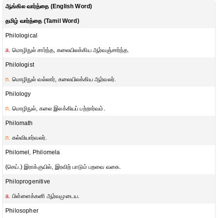
ஆங்கில வார்த்தை (English Word)
தமிழ் வார்த்தை (Tamil Word)
Philological
a.
மொழிநுல் சார்ந்த, கலையிலக்கிய ஆர்வஞ்சார்ந்த.
Philologist
n.
மொழிநுல் வல்லார், கலையிலக்கிய ஆர்வலர்.
Philology
n.
மொழிநுல், கலை இலக்கியப் பற்றார்வம்.
Philomath
n.
கல்வியார்வலர்.
Philomel, Philomela
(செய்.) இராக்குயில், இரவிற் பாடும் பறவை வகை.
Philoprogenitive
a.
பிள்ளைக்கனி ஆர்வமுடைய.
Philosopher