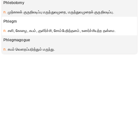
Phlebotomy
n.
முற்காலக் குருதிவடிப்பு மருத்துவமுறை, மருத்துவமுறைக் குருதிவடிப்பு.
Phlegm
n.
சளி, கோழை, கபம், குளிர்ச்சி, சோம்பேறித்தனம், உணர்ச்சியற்ற தன்மை.
Phlegmagogue
n.
கபம் வௌதப்படுத்தும் மருந்து.