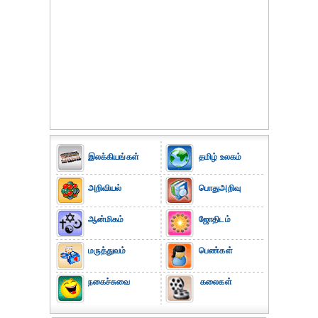
இலக்கியங்கள்
தமிழ் உலகம்
அறிவியல்
பொதுஅறிவு
ஆன்மிகம்
ஜோதிடம்
மருத்துவம்
பெண்கள்
நகைச்சுவை
கலைகள்