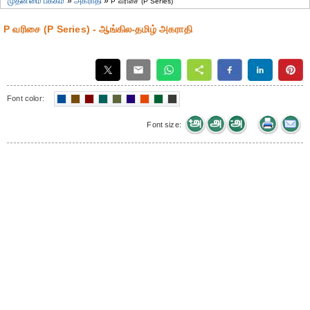
முதன்மை பக்கம்
»
அகராதி
»
P வரிசை (P Series)
P வரிசை (P Series) - ஆங்கில-தமிழ் அகராதி
Font color:
Font size: