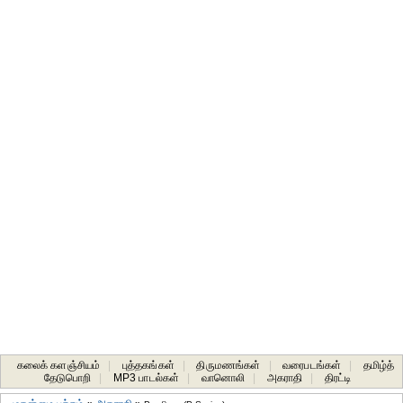
கலைக் களஞ்சியம்
|
புத்தகங்கள்
|
திருமணங்கள்
|
வரைபடங்கள்
|
தமிழ்த்
தேடுபொறி
|
MP3 பாடல்கள்
|
வானொலி
|
அகராதி
|
திரட்டி