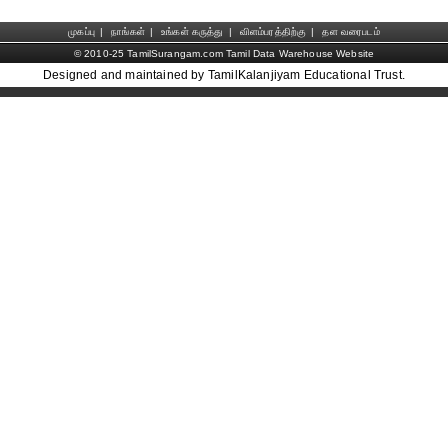
முகப்பு
|
நாங்கள்
|
உங்கள் கருத்து
|
விளம்பரத்திற்கு
|
தள வரைபடம்
© 2010-25 TamilSurangam.com Tamil Data Warehouse Website
Designed and maintained by TamilKalanjiyam Educational Trust.