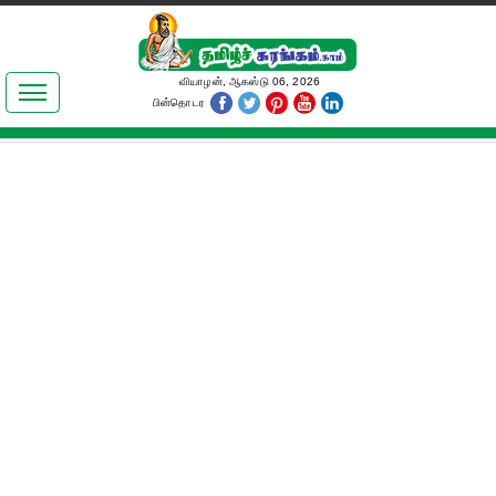
இலக்கியங்கள்
வியாழன், ஆகஸ்டு 06, 2026
பின்தொடர
தமிழ் உலகம்
அறிவியல்
பொதுஅறிவு
ஆன்மிகம்
ஜோதிடம்
மருத்துவம்
பெண்கள் பகுதி
நகைச்சுவை
கலையுலகம்