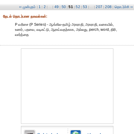
‹‹ முன்புறம்
1
2
49
50
51
52
53
207
208
தொடர்ச்சி ››
|
|
| ... |
|
|
|
|
| ... |
|
|
தேட‌ல் தொட‌ர்பான தகவ‌ல்க‌ள்:
P வரிசை (P Series) - ஆங்கில-தமிழ் அகராதி, அகராதி, வகையில்,
உணர், பறவை, வடிகட்டு, ஆராய்வதற்காக, அல்லது, perch, word, திரி,
வார்த்தை