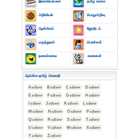
இலக்கியங்கள்
தமிழ் உலகம்
அறிவியல்
பொதுஅறிவு
ஆன்மிகம்
ஜோதிடம்
மருத்துவம்
பெண்கள்
நகைச்சுவை
கலைகள்
ஆங்கில-தமிழ் அகராதி
A வரிசை
B வரிசை
C வரிசை
D வரிசை
E வரிசை
F வரிசை
G வரிசை
H வரிசை
I வரிசை
J வரிசை
K வரிசை
L வரிசை
M வரிசை
N வரிசை
O வரிசை
P வரிசை
Q வரிசை
R வரிசை
S வரிசை
T வரிசை
U வரிசை
V வரிசை
W வரிசை
X வரிசை
Y வரிசை
Z வரிசை