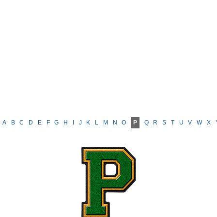
A
B
C
D
E
F
G
H
I
J
K
L
M
N
O
P
Q
R
S
T
U
V
W
X