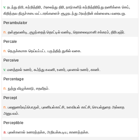
v.
நடந்து திரி, சுற்றித்திரி, அலைந்து திரி, நாடுகளிற் சுற்றித்திரிந்து தணிக்கை செய்,
கிறித்தவ திருச்சபை வட்டாரங்களைச் சூழநடந்து அவற்றின் எல்லையை வரையறு.
Perambulator
n.
தள்ளுவண்டி, குழந்தைத் தொட்டில் வண்டி, தொலைவுமானி சக்கரம், திரிபஹ்ர்.
Percale
n.
நெருக்கமாக நெய்யப்பட்ட பருத்தித் துகில் வகை.
Perceive
v.
மனத்தால் உணர், கூர்ந்து கவனி, உணர், புலனால் உணர், காண்.
Percentage
n.
நுற்று விழுக்காடு, சதவீதம்.
Percept
n.
பலனுணர்வுப்பொருள், புலனியல்காட்சி, உளவியல் காட்சி, செயல்துறை அல்லாத
அனுபவம்.
Perceptible
a.
புலன்களால் உணரத்தக்க, அறியக்கூடிய, காணத்தக்க.