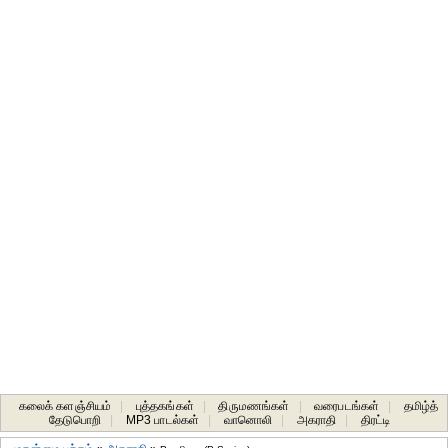
கலைக் களஞ்சியம்
|
புத்தகங்கள்
|
திருமணங்கள்
|
வரைபடங்கள்
|
தமிழ்த்
தேடுபொறி
|
MP3 பாடல்கள்
|
வானொலி
|
அகராதி
|
திரட்டி