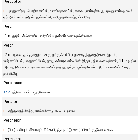
Perception
n.
புலனுணர்வு, பொறிக்காட்சி, உணர்வுக்காட்சி, கலையுணர்வுக்கூறு, புலனுணர்வுமூலம்
ஏற்படும் உள்ளத்தின் புறக்காட்சி, வரிமுதலியவற்றின் பிரிவு.
Perch
-1 n. துடுப்புக்கொண்ட ஐரோப்பிய நன்னீர் உணவு மீன்வகை.
Perch
-2 n. பறவை தங்குவதற்கான குறுக்குக்கம்பி, பறவைகுந்துவதற்கான இடம்,
உயர்காப்பிடம், பாதுகாப்பிடம், நாலு சக்கரவண்டியின் இருசு, நில அளவுகோல், 11முழ நீள
அளவு, (வினை.) பறவை வகையில் குந்து, தங்கு, ஓய்வுகொள், ஆள் வகையில் அமர்,
தங்கியிரு.
Perchance
adv.
தற்செயலாய்., ஒருவேளை.
Percher
n.
குந்துவதற்கேற்ற, கால்களோடு கூடிய பறவை.
Percheron
n.
(பிர.) வலியும் விரைவும் மிக்க பிரஞ்சுநாட்டு வளர்ப்பினக் குதிரை வகை.
Percipient