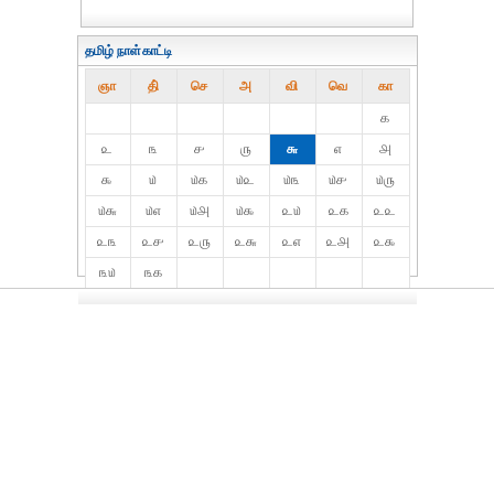
தமிழ் நாள்காட்டி
ஞா
தி்
செ
அ
வி
வெ
கா
௧
௨
௩
௪
௫
௬
௭
௮
௯
௰
௰௧
௰௨
௰௩
௰௪
௰௫
௰௬
௰௭
௰௮
௰௯
௨௰
௨௧
௨௨
௨௩
௨௪
௨௫
௨௬
௨௭
௨௮
௨௯
௩௰
௩௧