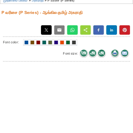
முதன்மை பக்கம்
»
அகராதி
»
P வரிசை (P Series)
P வரிசை (P Series) - ஆங்கில-தமிழ் அகராதி
Font color:
Font size: