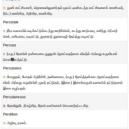
n.
நுண் காட்சியாளர், தொலைவிலுணர்தல் மூலம் புலன்கடந்த காட்சிகளைக் காண்பவர்,
(பெ.) உணர்கிற, அறிகிற, காண்கிற.
Percolate
v.
நீர்ம வகையில் வடிக்கட்டுக்கடந்து ஊறிச்செல், கடந்து ஊடுபரவு, கசிந்து அப்பாற்
செல், கசியவை, வடிகட்டு, தூளைத் துளைவழி தேய்த்து வடிகட்டு.
Percuss
v.
(மரு.) நோயின் தன்மையை நுணுகி ஆராய்வதற்காக விரஷ்ல் அல்லது கருவியால்
மௌ஢ளத்தட்டு.
Percussion
n.
மோதுதல், மோதல் அதிர்ச்சி, தண்ணமை, (மரு.) நோய்த்தன்மை ஆராய்வதற்காக
விரல் அல்லது கருவியின் மூலந் தட்டுதல், (இசை.) இசைக்கருவி வகையில் தட்டுதலால்
இசை எழுப்புதல்.
Percutaneous
a.
தோலினுடே நிகழ்கிற, தோல் வாயிலாகச் செயலாற்றப்படகிற.
Perdition
n.
அழிவு, நரகம்.