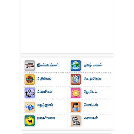
இலக்கியங்கள்
தமிழ் உலகம்
அறிவியல்
பொதுஅறிவு
ஆன்மிகம்
ஜோதிடம்
மருத்துவம்
பெண்கள்
நகைச்சுவை
கலைகள்