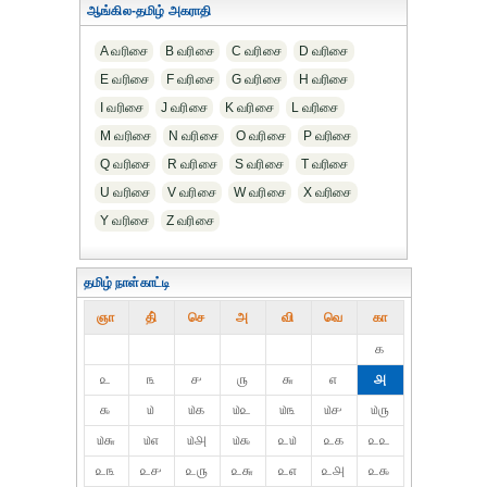
ஆங்கில-தமிழ் அகராதி
A வரிசை
B வரிசை
C வரிசை
D வரிசை
E வரிசை
F வரிசை
G வரிசை
H வரிசை
I வரிசை
J வரிசை
K வரிசை
L வரிசை
M வரிசை
N வரிசை
O வரிசை
P வரிசை
Q வரிசை
R வரிசை
S வரிசை
T வரிசை
U வரிசை
V வரிசை
W வரிசை
X வரிசை
Y வரிசை
Z வரிசை
தமிழ் நாள்காட்டி
ஞா
தி்
செ
அ
வி
வெ
கா
௧
௨
௩
௪
௫
௬
௭
௮
௯
௰
௰௧
௰௨
௰௩
௰௪
௰௫
௰௬
௰௭
௰௮
௰௯
௨௰
௨௧
௨௨
௨௩
௨௪
௨௫
௨௬
௨௭
௨௮
௨௯