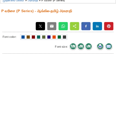
முதன்மை பக்கம்
»
அகராதி
»
P வரிசை (P Series)
P வரிசை (P Series) - ஆங்கில-தமிழ் அகராதி
Font color:
Font size: