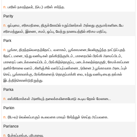
n.
பாரிஸ் நகரத்தவர், (பெ.) பாரிஸ் சார்ந்த.
Parity
n.
ஒப்புமை, சரிசமநிலை, திருக்கோயில் உறுப்பினர்கள் அல்லது குருமார்களிடையே
சரிசமத்துவம், இணை, சமம், ஒப்பு, வேற்று நாணயத்தில் சரிசம மதிப்பு.
Park
n.
பூங்கா, திறந்தவௌதத்தோட்ட வளாகம், பூங்காமனை,வேலிசூழ்ந்த நாட்டுப்புறத்
தோட்டமனை, உந்து வண்டிகள் தங்கிநிற்குமிடம், பாசறையில் பீரங்கி அமைப்பிடம்,
பாசறைப் படைக்கலவைப்பிடம், பீரங்கித்தொகுப்பு, படைக்கலத்தொகுதி, சேமக்காப்பான
தனிச்சோலை வளம், கிளிஞ்சில் வளர்ப்புப்பண்ணை, (வினை.) பூங்காவாக அடைப்புச்
செய், பூங்காவாக்கு, பீரங்கிகளைத் தொகுப்பாக்கி வை, உந்து வண்டியைத தங்கல்
இடத்திற்கொண்டுநிறுத்து.
Parka
n.
எஸ்கிமோக்கள் அணியுந் தலைக்கவிகையோடு கூடிய தோல் மேலாடை.
Parkin
n.
(பே-வ) வெல்லப்பாகும் கூலவகை மாவும் சேர்த்துச் செய்த அப்பவகை.
Parlance
n.
பேச்சுப்பாங்கு, பரிபாஷை.