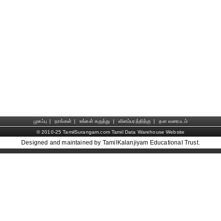
முகப்பு
|
நாங்கள்
|
உங்கள் கருத்து
|
விளம்பரத்திற்கு
|
தள வரைபடம்
© 2010-25 TamilSurangam.com Tamil Data Warehouse Website
Designed and maintained by TamilKalanjiyam Educational Trust.