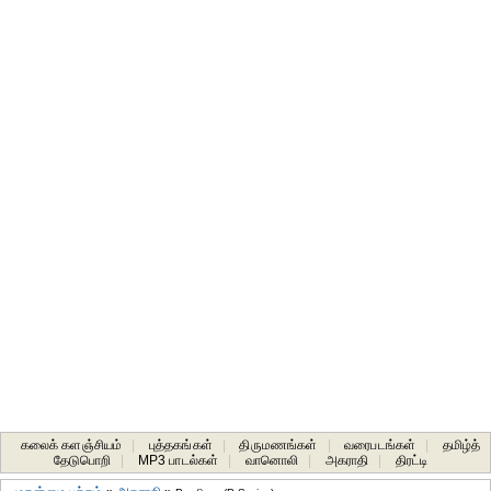
கலைக் களஞ்சியம்
|
புத்தகங்கள்
|
திருமணங்கள்
|
வரைபடங்கள்
|
தமிழ்த்
தேடுபொறி
|
MP3 பாடல்கள்
|
வானொலி
|
அகராதி
|
திரட்டி