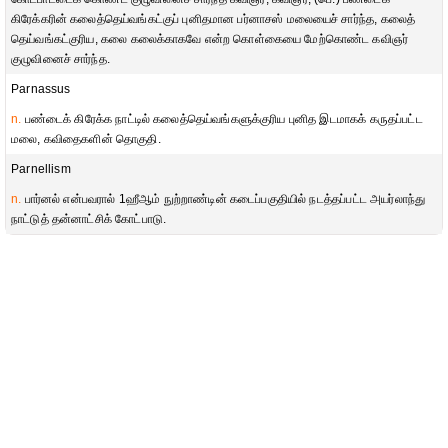
கிரேக்கரின் கலைத்தெய்வங்கட்குப் புனிதமான பர்னாசஸ் மலையைச் சார்ந்த, கலைத்
தெய்வங்கட்குரிய, கலை கலைக்காகவே என்ற கொள்கையை மேற்கொண்ட கவிஞர்
குழுவினைச் சார்ந்த.
Parnassus
n.
பண்டைக் கிரேக்க நாட்டில் கலைத்தெய்வங்களுக்குரிய புனித இடமாகக் கருதப்பட்ட
மலை, கவிதைகளின் தொகுதி.
Parnellism
n.
பார்னல் என்பவரால் 1ஹீஆம் நுற்றாண்டின் கடைப்பகுதியில் நடத்தப்பட்ட அயர்லாந்து
நாட்டுத் தன்னாட்சிக் கோட்பாடு.