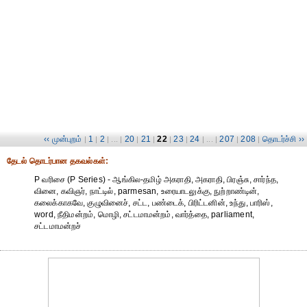
‹‹ முன்புறம்
1
2
20
21
22
23
24
207
208
தொடர்ச்சி ››
|
|
| ... |
|
|
|
|
| ... |
|
|
தேட‌ல் தொட‌ர்பான தகவ‌ல்க‌ள்:
P வரிசை (P Series) - ஆங்கில-தமிழ் அகராதி, அகராதி, பிரஞ்சு, சார்ந்த,
வினை, கவிஞர், நாட்டில், parmesan, உரையாடலுக்கு, நுற்றாண்டின்,
கலைக்காகவே, குழுவினைச், சட்ட, பண்டைக், பிரிட்டனின், உந்து, பாரிஸ்,
word, நீதிமன்றம், மொழி, சட்டமாமன்றம், வார்த்தை, parliament,
சட்டமாமன்றச்