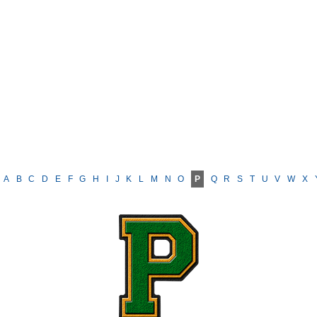
A
B
C
D
E
F
G
H
I
J
K
L
M
N
O
P
Q
R
S
T
U
V
W
X