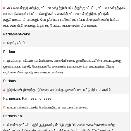
a.
சட்டமாமன்றஞ் சார்ந்த, சட்டமாமன்றத்தின் சட்டத்துக்கு உட்பட்ட, சட்ட மாமன்றத்தால்
மரபாக நிலைநாட்டப்பட்ட, மொழிகள் வகையில் சட்டமாமன்றத்திற்கூறப்படும்
தகுதியுடைய, அவைக்குப் பொருந்திய, நாகரிகன்ன, சட்டமன்றத்தால் இயற்றப்பட்ட,
சட்டமன்றவிதி மரபுகளுக்குக் கட்டுப்பட்ட, சட்டமாமன்ற ஆதரவான.
Parliament-cake
n.
ரொட்டியப்பம்.
Parlour
n.
முகப்பறை, வீட்டின் வரவேற்பறை, மறைபேச்சறை, துறவிமடங்களில் உரையாடலுக்கு
ஒதுக்கப்பட்ட பகுதி, பொதுப்பணிமனைகளில் உரையாடலுக்கு வாய்ப்புள்ள அறை,
வழிமனையின் தனிநிலை உரையாடல் அறை.
Parlous
a.
இடுக்கண் நிறைந்த, (வினையடை) மிகு முனைப்பாக, மட்டுமீறிய அளவில்.
Parmesan, Parmesan cheese
n.
பார்மா என்னுமிடத்திற் செய்யப்படும் பாலடைக்கட்டி வகை.
Parnassian
n.
பிரான்சு நாட்டில் 1ஹீம் நுற்றாண்டின் பிற்பகுதியில் கலை கலைக்காகவே என்ற
கோட்பாட்டைக் கொண்ட குழுவினைச் சார்ந்த கவிஞர், கவிஞர், (பெ.) பண்டைக்