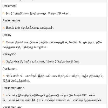
Parlement
n.
(வர.) 1ஹ்ஹீ2 வரை இருந்த பழைய பிரஞ்சு நீதிமன்றம்.
Parlementire
n.
இடைப் போர் நிறுத்தக் கொடி தாங்குபவர்.
Parley
n.
சிக்கல் தீர்வுப்பேச்சு, (வினை.) எதிரியுடன் கலந்துபேசு, போரிடையே ஒப்பந்தம் பற்றிக்
கலந்துரையாடு, பிறிதொரு மொழிபேசு.
Parleyvoo
n.
பிரஞ்சு மொழி, பிரஞ்சு நாட்டினன், (வினை.) பிரஞ்சு மொழி பேசு.
Parliament
n.
பிரிட்டனின் சட்டமாமன்றம், இந்திய சட்டமாமன்றம், சட்டமன்றம், பிரஞ்சு நீதிமன்றம்,
இஞ்சி ரொட்டித்துண்டு.
Parliamentarian
n.
சட்டமன்ற இயலறிஞர், பதினேழாம் நுற்றாண்டு உள்நாட்டுப் போரில் பிரிட்டனின்
சட்டமாமன்றச் சார்பாளர், (பெ.) சட்டமாமன்றச் சார்பான, சட்ட மாமன்ற ஆதரவாளரான.
Parliamentary