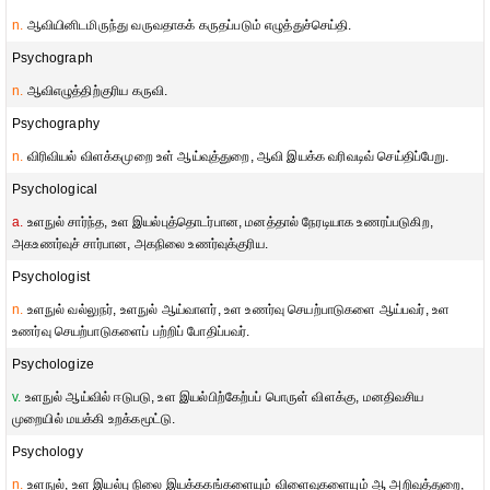
n.
ஆவியினிடமிருந்து வருவதாகக் கருதப்படும் எழுத்துச்செய்தி.
Psychograph
n.
ஆவிஎழுத்திற்குரிய கருவி.
Psychography
n.
விரிவியல் விளக்கமுறை உள் ஆய்வுத்துறை, ஆவி இயக்க வரிவடிவ் செய்திப்பேறு.
Psychological
a.
உளநுல் சார்ந்த, உள இயல்புத்தொடர்பான, மனத்தால் நேரடியாக உணரப்படுகிற,
அகஉணர்வுச் சார்பான, அகநிலை உணர்வுக்குரிய.
Psychologist
n.
உளநுல் வல்லுநர், உளநுல் ஆய்வாளர், உள உணர்வு செயற்பாடுகளை ஆய்பவர், உள
உணர்வு செயற்பாடுகளைப் பற்றிப் போதிப்பவர்.
Psychologize
v.
உளநுல் ஆய்வில் ஈடுபடு, உள இயல்பிற்கேற்பப் பொருள் விளக்கு, மனதிவசிய
முறையில் மயக்கி உறக்கமூட்டு.
Psychology
n.
உளநுல், உள இயல்பு நிலை இயக்ககங்களையும் விளைவுகளையும் ஆ அறிவுத்துறை,