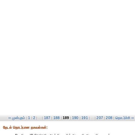
‹‹ முன்புறம்
1
2
187
188
189
190
191
207
208
தொடர்ச்சி ››
|
|
| ... |
|
|
|
|
| ... |
|
|
தேட‌ல் தொட‌ர்பான தகவ‌ல்க‌ள்: