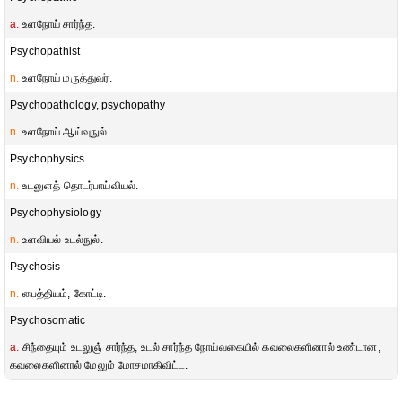
a.
உளநோய் சார்ந்த.
Psychopathist
n.
உளநோய் மருத்துவர்.
Psychopathology, psychopathy
n.
உளநோய் ஆய்வுநுல்.
Psychophysics
n.
உடலுளத் தொடர்பாய்வியல்.
Psychophysiology
n.
உளவியல் உடல்நுல்.
Psychosis
n.
பைத்தியம், கோட்டி.
Psychosomatic
a.
சிந்தையும் உடலுஞ் சார்ந்த, உடல் சார்ந்த நோய்வகையில் கவலைகளினால் உண்டான,
கவலைகளினால் மேலும் மோசமாகிவிட்ட.