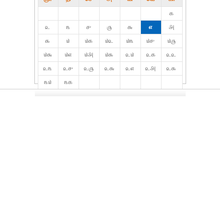
௧
௨
௩
௪
௫
௬
௭
௮
௯
௰
௰௧
௰௨
௰௩
௰௪
௰௫
௰௬
௰௭
௰௮
௰௯
௨௰
௨௧
௨௨
௨௩
௨௪
௨௫
௨௬
௨௭
௨௮
௨௯
௩௰
௩௧