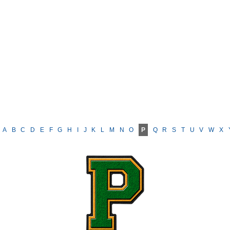
A
B
C
D
E
F
G
H
I
J
K
L
M
N
O
P
Q
R
S
T
U
V
W
X