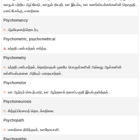
உளநுல் பற்றிய ஆய்வேடு, உளநுல் நியதி, உள இயல்பு, உள உணர்வியக்கங்களின் தொகுதி,
மனப்போக்கு, மனநிலை.
Psychomancy
n.
ஆவியுலகத்தொடர்பு.
Psychometric, psychometrical
a.
.உற்றறி பண்பாற்றல் சார்ந்த.
Psychometry
n.
உற்றறி பண்பாற்றல், தொடுவதன் மூலமே பொருள்களின் அல்லது ஆள்களின்
உள்ளியல்புகளை அறியும் மதையாற்றல்.
Psychomotor
n.
உள ஆற்றற் செயற்பாடு, உள ஆற்றலால் தசைப்பகுதி இயங்குவித்தல்.
Psychoneurosis
n.
சித்தப்பிரமைத் தொடக்கநிலை.
Psychopath
n.
மனநிலை திரிந்தவர், உளநோயாளி.
Psychopathic