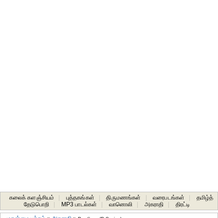
கலைக் களஞ்சியம்
|
புத்தகங்கள்
|
திருமணங்கள்
|
வரைபடங்கள்
|
தமிழ்த்
தேடுபொறி
|
MP3 பாடல்கள்
|
வானொலி
|
அகராதி
|
திரட்டி