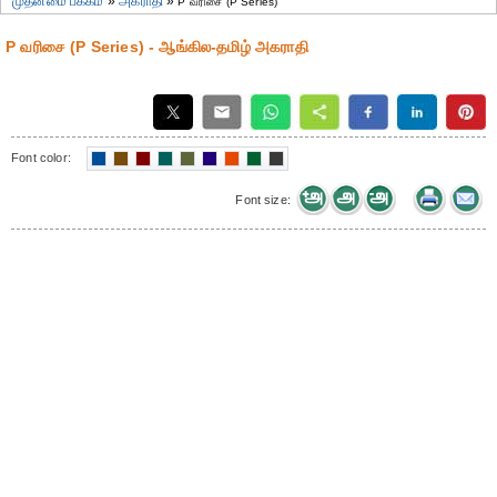
முதன்மை பக்கம்
»
அகராதி
»
P வரிசை (P Series)
P வரிசை (P Series) - ஆங்கில-தமிழ் அகராதி
Font color:
Font size: