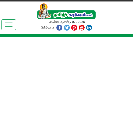
இலக்கியங்கள்
வெள்ளி, ஆகஸ்டு 07, 2026
பின்தொடர
தமிழ் உலகம்
அறிவியல்
பொதுஅறிவு
ஆன்மிகம்
ஜோதிடம்
மருத்துவம்
பெண்கள் பகுதி
நகைச்சுவை
கலையுலகம்