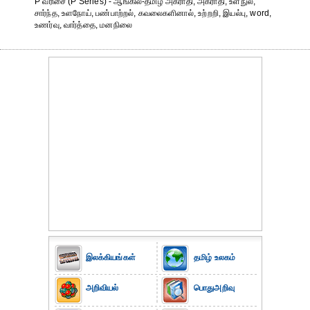
P வரிசை (P Series) - ஆங்கில-தமிழ் அகராதி, அகராதி, உளநுல்,
சார்ந்த, உளநோய், பண்பாற்றல், கவலைகளினால், உற்றறி, இயல்பு, word,
உணர்வு, வார்த்தை, மனநிலை
இலக்கியங்கள்
தமிழ் உலகம்
அறிவியல்
பொதுஅறிவு