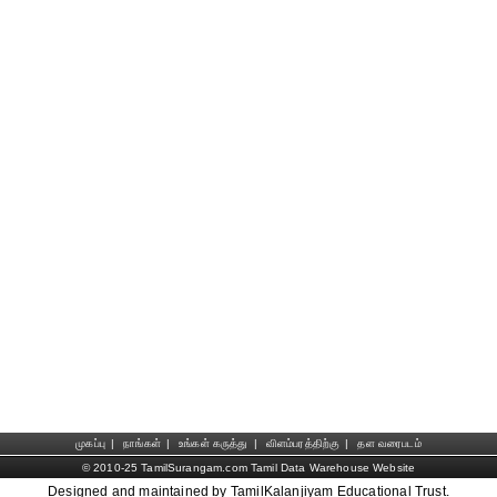
முகப்பு
|
நாங்கள்
|
உங்கள் கருத்து
|
விளம்பரத்திற்கு
|
தள வரைபடம்
© 2010-25 TamilSurangam.com Tamil Data Warehouse Website
Designed and maintained by TamilKalanjiyam Educational Trust.