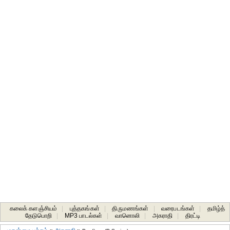
கலைக் களஞ்சியம்
|
புத்தகங்கள்
|
திருமணங்கள்
|
வரைபடங்கள்
|
தமிழ்த்
தேடுபொறி
|
MP3 பாடல்கள்
|
வானொலி
|
அகராதி
|
திரட்டி