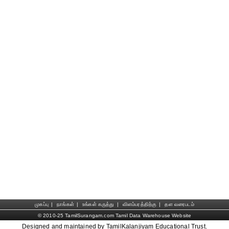
முகப்பு
|
நாங்கள்
|
உங்கள் கருத்து
|
விளம்பரத்திற்கு
|
தள வரைபடம்
© 2010-25 TamilSurangam.com Tamil Data Warehouse Website
Designed and maintained by TamilKalanjiyam Educational Trust.