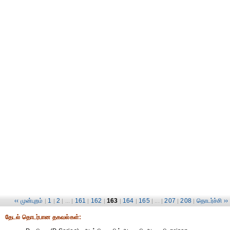
‹‹ முன்புறம்
1
2
161
162
163
164
165
207
208
தொடர்ச்சி ››
|
|
| ... |
|
|
|
|
| ... |
|
|
தேட‌ல் தொட‌ர்பான தகவ‌ல்க‌ள்: