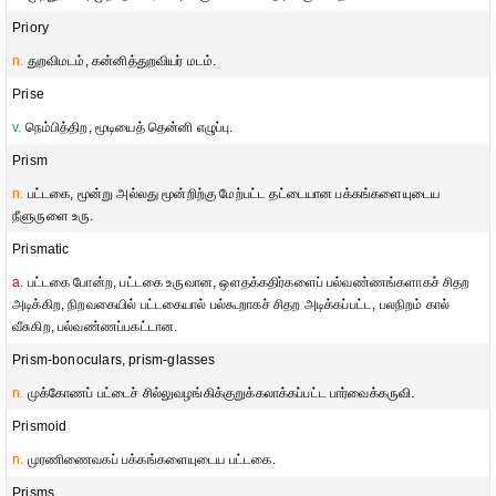
Priory
n.
துறவிமடம், கன்னித்துறவியர் மடம்.
Prise
v.
நெம்பித்திற, மூடியைத் தென்னி எழுப்பு.
Prism
n.
பட்டகை, மூன்று அல்லது மூன்றிற்கு மேற்பட்ட தட்டையான பக்கங்களையுடைய
நீளுருளை உரு.
Prismatic
a.
பட்டகை போன்ற, பட்டகை உருவான, ஔதக்கதிர்களைப் பல்வண்ணங்களாகச் சிதற
அடிக்கிற, நிறவகையில் பட்டகையால் பல்கூறாகச் சிதற அடிக்கப்பட்ட, பலநிறம் கால்
வீசுகிற, பல்வண்ணப்பகட்டான.
Prism-bonoculars, prism-glasses
n.
முக்கோணப் பட்டைச் சில்லுவழங்கிக்குறுக்கலாக்கப்பட்ட பார்வைக்கருவி.
Prismoid
n.
முரணிணைவகப் பக்கங்களையுடைய பட்டகை.
Prisms