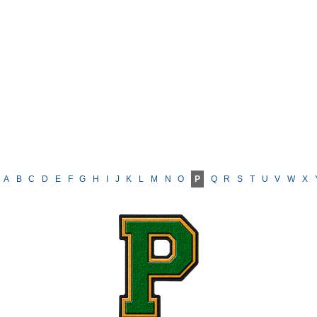
A
B
C
D
E
F
G
H
I
J
K
L
M
N
O
P
Q
R
S
T
U
V
W
X