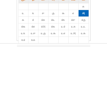
௧
௨
௩
௪
௫
௬
௭
௮
௯
௰
௰௧
௰௨
௰௩
௰௪
௰௫
௰௬
௰௭
௰௮
௰௯
௨௰
௨௧
௨௨
௨௩
௨௪
௨௫
௨௬
௨௭
௨௮
௨௯
௩௰
௩௧