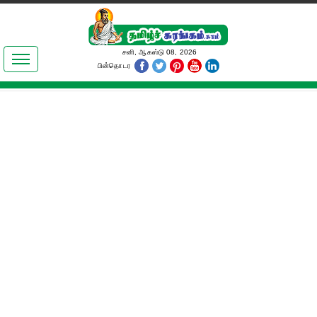
இலக்கியங்கள்
சனி, ஆகஸ்டு 08, 2026
பின்தொடர
தமிழ் உலகம்
அறிவியல்
பொதுஅறிவு
ஆன்மிகம்
ஜோதிடம்
மருத்துவம்
பெண்கள் பகுதி
நகைச்சுவை
கலையுலகம்