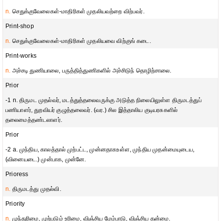
n.
செதுக்குவேலைகள்-மாதிரிகள் முதலியவற்றை விற்பவர்.
Print-shop
n.
செதுக்குவேலைகள்-மாதிரிகள் முதலியவை விற்குங் கடை.
Print-works
n.
அச்சடி துணியாலை, பருத்தித்துணிகளில் அச்சிடுந் தொழிற்சாலை.
Prior
-1 n. திருமட முதல்வர், மடத்துத்தலைவருக்கு அடுத்த நிலையிலுள்ள திருமடத்துப்
பணியாளர், துறவியர் குழுத்தலைவர். (வர.) சில இத்தாலிய குடியரசுகளில்
தலைமைத்தண்டலாளர்.
Prior
-2 a. முந்திய, காலத்தால் முற்பட்ட, முன்னதாகஉள்ள, முந்திய முதன்மையுடைய,
(வினையடை.) முன்பாக, முன்னே.
Prioress
n.
திருமடத்து முதல்வி.
Priority
n.
முந்துரிமை, முற்படும் உரிமை, விஞ்சிய மேம்பாடு, விஞ்சிய தன்மை.