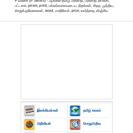
P வரிசை (P Series) - ஆங்கில-தமிழ் அகராதி, அகராதி, prison,
பட்டகை, prism, print, பக்கங்களையுடைய, நிறங்கள், சிதற, முந்திய,
செதுக்குவேலைகள், word, மாதிரிகள், prior, வார்த்தை, விஞ்சிய
இலக்கியங்கள்
தமிழ் உலகம்
அறிவியல்
பொதுஅறிவு