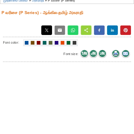
முதன்மை பக்கம்
»
அகராதி
»
P வரிசை (P Series)
P வரிசை (P Series) - ஆங்கில-தமிழ் அகராதி
Font color:
Font size: