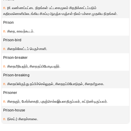
n.
pl. வண்ணப்பட்டை நிறங்கள் பட்டகைமூலம் சிதறிக்காட்டப்படும்
கதிரவனொளியிலடங்கிய சிகப்பு-ஆரஞ்சு-மஞ்சள்-நீலம்-பச்சை முதலிய நிறங்கள்.
Prison
n.
சிறை, காவற்கூடம்.
Prison-bird
n.
சிறைக்கோட்டப் பெருச்சாளி.
Prison-breaker
n.
சிறைமீறியஹ்ர், சிறைதப்பியோடியஹ்ர்.
Prison-breaking
n.
சிறையிலிருந்து தப்பிச்செல்லுதல், சிறைதப்பியோடுதல், சிறைமீறுகை.
Prisoner
n.
சிறைஞர், போர்க்கைதி, புறஞ்செல்லஇயலாதிருப்பவர், கட்டுண்டிருப்பவர்.
Prison-house
n.
(செய்.) சிறைச்சாலை.