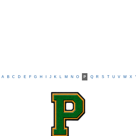
A
B
C
D
E
F
G
H
I
J
K
L
M
N
O
P
Q
R
S
T
U
V
W
X