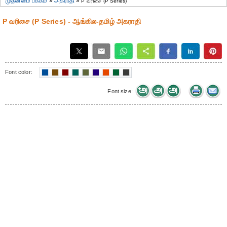
முதன்மை பக்கம்
»
அகராதி
»
P வரிசை (P Series)
P வரிசை (P Series) - ஆங்கில-தமிழ் அகராதி
Font color:
Font size: