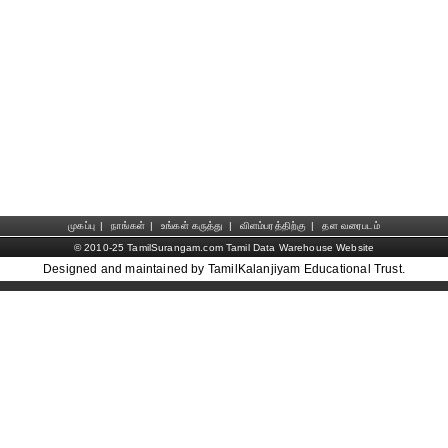
முகப்பு
|
நாங்கள்
|
உங்கள் கருத்து
|
விளம்பரத்திற்கு
|
தள வரைபடம்
© 2010-25 TamilSurangam.com Tamil Data Warehouse Website
Designed and maintained by TamilKalanjiyam Educational Trust.