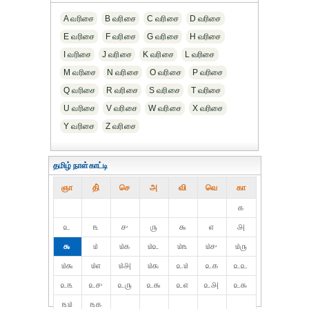
A வரிசை
B வரிசை
C வரிசை
D வரிசை
E வரிசை
F வரிசை
G வரிசை
H வரிசை
I வரிசை
J வரிசை
K வரிசை
L வரிசை
M வரிசை
N வரிசை
O வரிசை
P வரிசை
Q வரிசை
R வரிசை
S வரிசை
T வரிசை
U வரிசை
V வரிசை
W வரிசை
X வரிசை
Y வரிசை
Z வரிசை
தமிழ் நாள்காட்டி
ஞா
தி்
செ
அ
வி
வெ
கா
௧
௨
௩
௪
௫
௬
௭
௮
௯
௰
௰௧
௰௨
௰௩
௰௪
௰௫
௰௬
௰௭
௰௮
௰௯
௨௰
௨௧
௨௨
௨௩
௨௪
௨௫
௨௬
௨௭
௨௮
௨௯
௩௰
௩௧