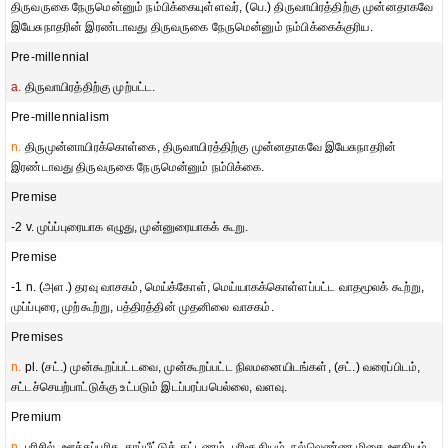
திருவருகை நேருமென்னும் நம்பிக்கையுள்ளவர், (பெ.) திருவாயிரத்திற்கு முன்னதாகவே
இயேசுநாதரின் இரண்டாவது திருவருகை நேருமென்னும் நம்பிக்கைக்குரிய.
Pre-millennial
a.
திருவாயிரத்திற்கு முற்பட்ட.
Pre-millennialism
n.
திருமுன்னாயிரக்கொள்கை, திருவாயிரத்திற்கு முன்னதாகவே இயேசுநாதரின்
இரண்டாவது திருவருகை நேருமென்னும் நம்பிக்கை.
Premise
-2 v. முப்ப்புரையாக எழுது, முன்னுரையாகக் கூறு.
Premise
-1 n. (அள.) தரவு வாசகம், மெய்க்கோள், மெய்யாகக்கொள்ளப்பட்ட வாதமூலக் கூற்று,
முப்ப்புரை, முற்கூற்று, பத்திரத்தின் முதனிலை வாசகம்.
Premises
n.
pl. (சட்.) முன்கூறப்பட்டவை, முன்கூறப்பட்ட நிலமனையிடங்கள், (சட்.) வரைப்பிடம்,
சட்டச்செயற்பாட்டுக்கு உட்படும் இடப்பரப்பபெல்லை, வளவு.
Premium
n.
பரிசில், ஊக்கப்பரிசு, காப்பீட்டுக் கட்டணம், பரிசூதியம், நல்லெண்ண மிகை ஊதியம்,