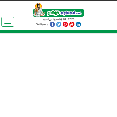
இலக்கியங்கள்
ஞாயிறு, ஆகஸ்டு 09, 2026
பின்தொடர
தமிழ் உலகம்
அறிவியல்
பொதுஅறிவு
ஆன்மிகம்
ஜோதிடம்
மருத்துவம்
பெண்கள் பகுதி
நகைச்சுவை
கலையுலகம்