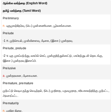
ஆங்கில வார்த்தை (English Word)
தமிழ் வார்த்தை (Tamil Word)
Preliminary
n.
புகுமுகத்தேர்வு, (பெ.) முன்னணியான, பூர்வாங்கமான.
Prelude
-1 n. முற்செயல், முன்விளைவு, பீடிகை, (இசை.) முன்தரவு.
Prelude, prelude
-2 v. புகு முகப்படுத்து, வாயில் செய், முன்குறித்துக்காட்டு, பாயிரத்துடன் தொடங்கு,
(இசை.) முன்தரவு இசைப்பி.
Prelusive
a.
முன்தரவான, பீடிகையான.
Premature, premature
முற்பட்டு வெடிமருந்து வெடித்தல், (பெ.) முதிராத, பருவமுறாத, உரியகாலத்திற்கு முற்பட்ட,
அவசரப்பட்ட.
Prematurity
n.
முதிரா நிலை.