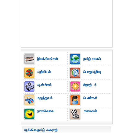
இலக்கியங்கள்
தமிழ் உலகம்
அறிவியல்
பொதுஅறிவு
ஆன்மிகம்
ஜோதிடம்
மருத்துவம்
பெண்கள்
நகைச்சுவை
கலைகள்
ஆங்கில-தமிழ் அகராதி