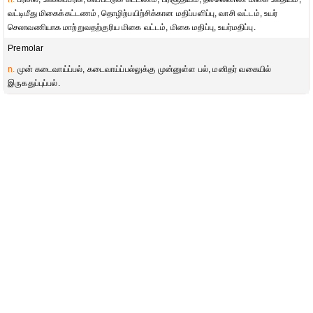
வட்டிமீது மிகைக்கட்டணம், தொழிற்பயிற்சிக்கான மதிப்பளிப்பு, வாசி வட்டம், உயர்
செலாவணியாக மாற்றுவதற்குரிய மிகை வட்டம், மிகை மதிப்பு, உயர்மதிப்பு.
Premolar
n.
முன் கடைவாய்ப்பல், கடைவாய்ப்பல்லுக்கு முன்னுள்ள பல், மனிதர் வகையில்
இருகதுப்புப்பல்.