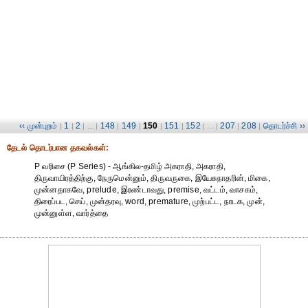
‹‹ முன்புறம்
1
2
148
149
150
151
152
207
208
தொடர்ச்சி ››
|
|
| ... |
|
|
|
|
| ... |
|
|
தேட‌ல் தொட‌ர்பான தகவ‌ல்க‌ள்:
P வரிசை (P Series) - ஆங்கில-தமிழ் அகராதி, அகராதி,
திருவாயிரத்திற்கு, நேருமென்னும், திருவருகை, இயேசுநாதரின், மிகை,
முன்னதாகவே, prelude, இரண்டாவது, premise, வட்டம், வாசகம்,
திரைப்பட, செய், முன்தரவு, word, premature, முற்பட்ட, நாடக, முன்,
முன்னுள்ள, வார்த்தை