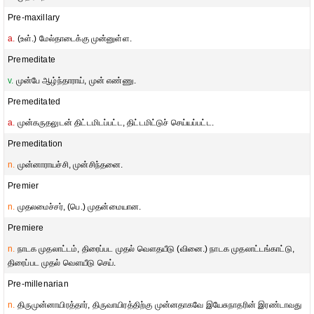
Pre-maxillary
a.
(உள்.) மேல்தாடைக்கு முன்னுள்ள.
Premeditate
v.
முன்பே ஆழ்ந்தாராய், முன் எண்ணு.
Premeditated
a.
முன்கருதலுடன் திட்டமிடப்பட்ட, திட்டமிட்டுச் செய்யப்பட்ட.
Premeditation
n.
முன்னாராயச்சி, முன்சிந்தனை.
Premier
n.
முதலமைச்சர், (பெ.) முதன்மையான.
Premiere
n.
நாடக முதலாட்டம், திரைப்பட முதல் வௌதயீடு (வினை.) நாடக முதலாட்டங்காட்டு,
திரைப்பட முதல் வௌயீடு செய்.
Pre-millenarian
n.
திருமுன்னாயிரத்தார், திருவாயிரத்திற்கு முன்னதாகவே இயேசுநாதரின் இரண்டாவது