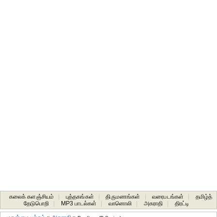
கலைக் களஞ்சியம்
|
புத்தகங்கள்
|
திருமணங்கள்
|
வரைபடங்கள்
|
தமிழ்த்
தேடுபொறி
|
MP3 பாடல்கள்
|
வானொலி
|
அகராதி
|
திரட்டி