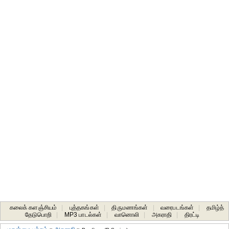
கலைக் களஞ்சியம்
|
புத்தகங்கள்
|
திருமணங்கள்
|
வரைபடங்கள்
|
தமிழ்த்
தேடுபொறி
|
MP3 பாடல்கள்
|
வானொலி
|
அகராதி
|
திரட்டி