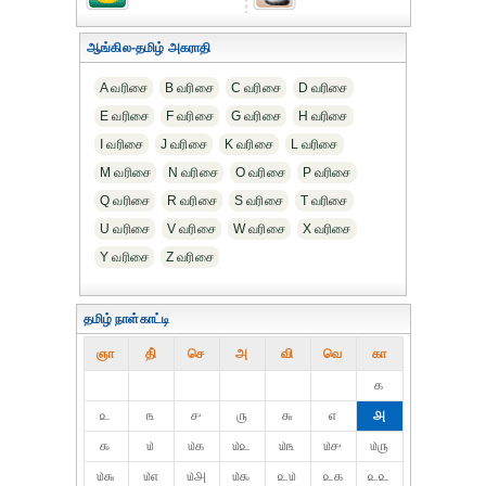
ஆங்கில-தமிழ் அகராதி
A வரிசை
B வரிசை
C வரிசை
D வரிசை
E வரிசை
F வரிசை
G வரிசை
H வரிசை
I வரிசை
J வரிசை
K வரிசை
L வரிசை
M வரிசை
N வரிசை
O வரிசை
P வரிசை
Q வரிசை
R வரிசை
S வரிசை
T வரிசை
U வரிசை
V வரிசை
W வரிசை
X வரிசை
Y வரிசை
Z வரிசை
தமிழ் நாள்காட்டி
ஞா
தி்
செ
அ
வி
வெ
கா
௧
௨
௩
௪
௫
௬
௭
௮
௯
௰
௰௧
௰௨
௰௩
௰௪
௰௫
௰௬
௰௭
௰௮
௰௯
௨௰
௨௧
௨௨