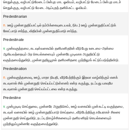
செதுக்குரு, வழிபாட்டுமேடைப் பின்புற மாட ஓவியம், வழிபாட்டு மேடைப் பின்புற மாடச்
செதுக்குரு, வழிபாட்டு மேடை அடிப்புறத் தனிக்கட்ட ஓவியம்.
Predestinarian
n.
ஊழ் முன்னறுதிப்பாட்டில் நம்பிக்கையுடையவர், (பெ.) ஊழ் முன்னறுதிப்பாட்டுக்
கோட்பாடு சார்ந்த, விதியின் முன்னறுதிப்பாடு சார்ந்த.
Predestinate
v.
முன்வகுத்தமை, கடவுள்வகையில் தனிமனிதரின் வீடுபேறு உடைமை-அன்மை
ஆகியவற்றையும் பிற செயல்களையும் முன்னரே முடிவாக அறுதியிட்டு
வகுத்தமைத்துவிடு, முன்னறுதியூழால் தனிமனிதரை முற்றிலுங் கட்டுப்படுத்திவிடு.
Predestination
n.
முன்வகுத்தமைவு, ஊழ், மாறா நியதி, வீடுபேற்றிற்கும் இறவா வாழ்விற்கும் எனக்
கடவுளால் சில் முன்னறுதி செய்யப்பட்டுள்ளனர் என்ற கருத்து, நடப்பது யாவுமே
கடவுளால் முன்னறுதி செய்யப்பட்டவை என்ற கருத்து.
Predestine
v.
முன்முடிவு செய்துவை, முன்னரே அறுதிசெய், ஊழ் வகையில் முன்கூட்டி வகுத்தமை,
கடவுள் வகையில் ஊழ் முன்னறுதிப்பாடு செய்தமை, வீடுபேற்றிற்கு உரியராகச் சிலரை
முன்னறுதி செய்துவிடு, நடப்பு நிகழ்ச்சிகளையும் தனிமனிதர் செயல்களையும்
முற்றிலும்முன்னரே வகுத்தமைத்துவிடு.