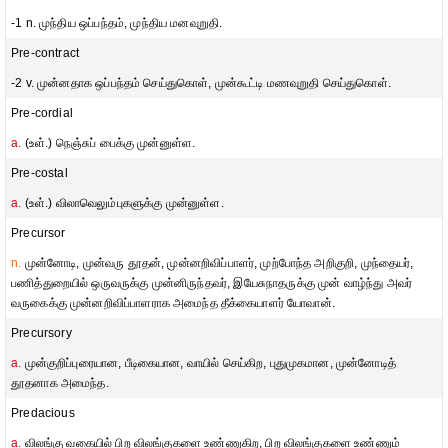
-1 n. முந்திய ஒப்பந்தம், முந்திய மனவுறுதி.
Pre-contract
-2 v. முன்னதாக ஒப்பந்தம் செய்துகொள், முன்கூட்டி மணவுறுதி செய்துகொள்.
Pre-cordial
a.
(உள்.) நெஞ்சுப் பைக்கு முன்னுள்ள.
Pre-costal
a.
(உள்.) விலாவெலும்புகளுக்கு முன்னுள்ள.
Precursor
n.
முன்னோடி, முன்வரு தூதன், முன்னறிவிப்பாளர், முற்போந்த அறிகுறி, முந்தையர்,
பணித்துறையில் ஒருவருக்கு முன்னிருந்தவர், இயேசுநாதருக்கு முன் வாழ்ந்து அவர்
வருகைக்கு முன்னறிவிப்பாளராக அமைந்த தீக்கையாளர் யோவான்.
Precursory
a.
முன்குறிப்புரையான, பீடிகையான, வாயில் செய்கிற, புதுமுகமான, முன்னோடித்
தூதனாக அமைந்த.
Predacious
a.
விலங்கு வகையில் பிற விலங்குகளை உண்ணுகிற, பிற விலங்குகளை உண்ணும்