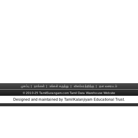
முகப்பு
|
நாங்கள்
|
உங்கள் கருத்து
|
விளம்பரத்திற்கு
|
தள வரைபடம்
© 2010-25 TamilSurangam.com Tamil Data Warehouse Website
Designed and maintained by TamilKalanjiyam Educational Trust.