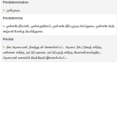
Predetermination
n.
முன்முடிவு.
Predetermine
v.
முன்னரே தீர்மானி, முன்னறுதிசெய், முன்னரே தீர்ப்புமுடிவு செய்துவை, முன்னரே விதி,
ஊழ்வலி போன்று நியமித்துவை.
Predial
n.
நில அடிமையாள், நிலத்துடன் பிணைக்கப்பட்ட அடிமை, (பெ.) நிலஞ் சார்ந்த,
பண்ணை சார்ந்த, நாட்டுப்புறமான, நாட்டுப்புறஞ் சார்ந்த, வேளாண்மைக்குரிய,
அடிமைகள் வகையில் நிலத்தோடு இணைக்கப்பட்ட.