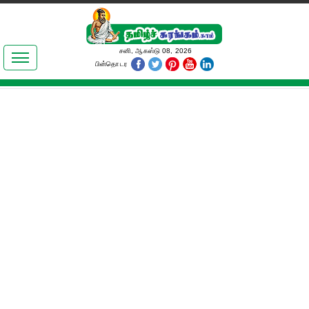
இலக்கியங்கள்
சனி, ஆகஸ்டு 08, 2026
பின்தொடர
தமிழ் உலகம்
அறிவியல்
பொதுஅறிவு
ஆன்மிகம்
ஜோதிடம்
மருத்துவம்
பெண்கள் பகுதி
நகைச்சுவை
கலையுலகம்