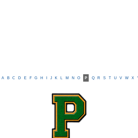
A
B
C
D
E
F
G
H
I
J
K
L
M
N
O
P
Q
R
S
T
U
V
W
X