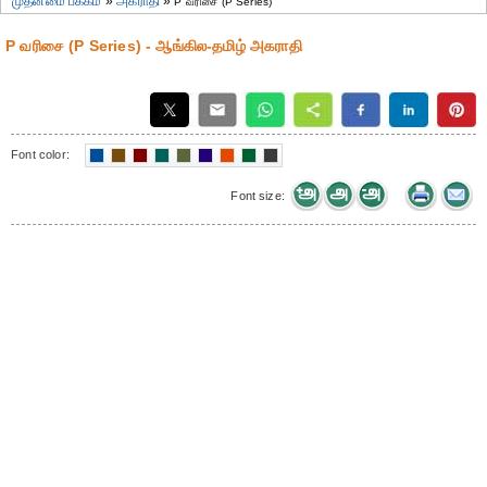
முதன்மை பக்கம்
»
அகராதி
»
P வரிசை (P Series)
P வரிசை (P Series) - ஆங்கில-தமிழ் அகராதி
Font color:
Font size: