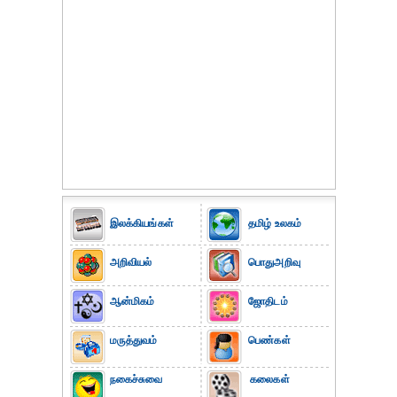
இலக்கியங்கள்
தமிழ் உலகம்
அறிவியல்
பொதுஅறிவு
ஆன்மிகம்
ஜோதிடம்
மருத்துவம்
பெண்கள்
நகைச்சுவை
கலைகள்