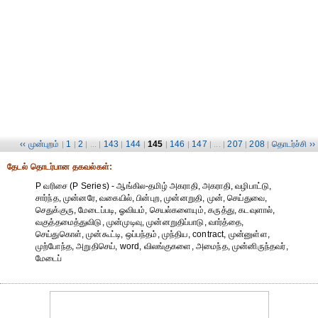
‹‹ முன்புறம்
1
2
143
144
145
146
147
207
208
தொடர்ச்சி ››
|
|
| ... |
|
|
|
|
| ... |
|
|
தேட‌ல் தொட‌ர்பான தகவ‌ல்க‌ள்:
P வரிசை (P Series) - ஆங்கில-தமிழ் அகராதி, அகராதி, வழிபாட்டு,
சார்ந்த, முன்னரே, வகையில், பின்புற, முன்னறுதி, முன், செய்துவை,
செதுக்குரு, மேடைப்படி, ஓவியம், செயல்களையும், கருத்து, கடவுளால்,
வகுத்தமைத்துவிடு, முன்முடிவு, முன்னறுதிப்பாடு, வார்த்தை,
செய்துகொள், முன்கூட்டி, ஒப்பந்தம், முந்திய, contract, முன்னுள்ள,
முற்போந்த, அறுதிசெய், word, விலங்குகளை, அமைந்த, முன்னிருந்தவர்,
மேடைப்