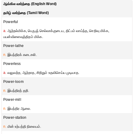
ஆங்கில வார்த்தை (English Word)
தமிழ் வார்த்தை (Tamil Word)
Powerful
a.
ஆற்றல்மிக்க, பெருஞ் செல்வாக்குடைய, திட்பம் வாய்ந்த, செறிவு மிக்க,
பயன்விளைவுத்திறம் மிக்க.
Power-lathe
n.
இயந்திரக் கடைசலி.
Powerless
a.
வலுவற்ற, ஆற்றாத, சிறிதும் உதவிசெய்ய முடியாத.
Power-loom
n.
இயந்திரத் தறி.
Power-mill
n.
இயந்திர ஆலை.
Power-station
n.
மின் உற்பத்தி நிலையம்.