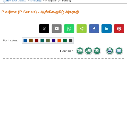
முதன்மை பக்கம்
»
அகராதி
»
P வரிசை (P Series)
P வரிசை (P Series) - ஆங்கில-தமிழ் அகராதி
Font color:
Font size: