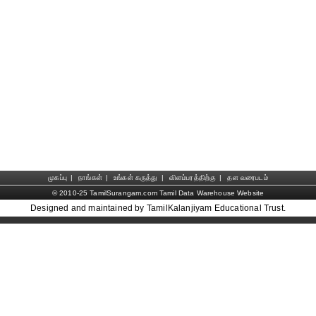
முகப்பு
|
நாங்கள்
|
உங்கள் கருத்து
|
விளம்பரத்திற்கு
|
தள வரைபடம்
© 2010-25 TamilSurangam.com Tamil Data Warehouse Website
Designed and maintained by TamilKalanjiyam Educational Trust.