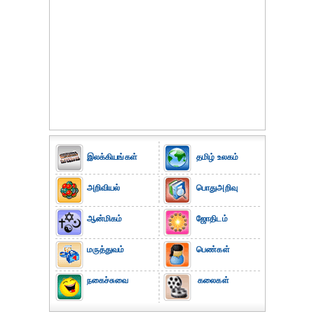
இலக்கியங்கள்
தமிழ் உலகம்
அறிவியல்
பொதுஅறிவு
ஆன்மிகம்
ஜோதிடம்
மருத்துவம்
பெண்கள்
நகைச்சுவை
கலைகள்