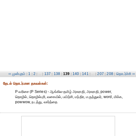
‹‹ முன்புறம்
1
2
137
138
139
140
141
207
208
தொடர்ச்சி ››
|
|
| ... |
|
|
|
|
| ... |
|
|
தேட‌ல் தொட‌ர்பான தகவ‌ல்க‌ள்:
P வரிசை (P Series) - ஆங்கில-தமிழ் அகராதி, அகராதி, power,
தொழில், தொழில்புரி, வகையில், பயிற்சி, மந்திர, மருத்துவர், word, மிக்க,
powwow, நடத்து, வார்த்தை