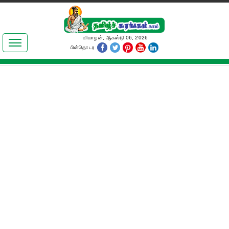
இலக்கியங்கள்
வியாழன், ஆகஸ்டு 06, 2026
பின்தொடர
தமிழ் உலகம்
அறிவியல்
பொதுஅறிவு
ஆன்மிகம்
ஜோதிடம்
மருத்துவம்
பெண்கள் பகுதி
நகைச்சுவை
கலையுலகம்