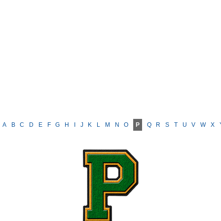
A
B
C
D
E
F
G
H
I
J
K
L
M
N
O
P
Q
R
S
T
U
V
W
X