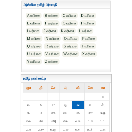
ஆங்கில-தமிழ் அகராதி
A வரிசை
B வரிசை
C வரிசை
D வரிசை
E வரிசை
F வரிசை
G வரிசை
H வரிசை
I வரிசை
J வரிசை
K வரிசை
L வரிசை
M வரிசை
N வரிசை
O வரிசை
P வரிசை
Q வரிசை
R வரிசை
S வரிசை
T வரிசை
U வரிசை
V வரிசை
W வரிசை
X வரிசை
Y வரிசை
Z வரிசை
தமிழ் நாள்காட்டி
ஞா
தி்
செ
அ
வி
வெ
கா
௧
௨
௩
௪
௫
௬
௭
௮
௯
௰
௰௧
௰௨
௰௩
௰௪
௰௫
௰௬
௰௭
௰௮
௰௯
௨௰
௨௧
௨௨
௨௩
௨௪
௨௫
௨௬
௨௭
௨௮
௨௯