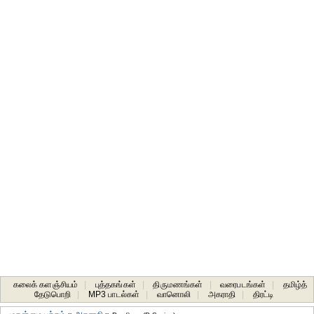
கலைக் களஞ்சியம்
|
புத்தகங்கள்
|
திருமணங்கள்
|
வரைபடங்கள்
|
தமிழ்த்
தேடுபொறி
|
MP3 பாடல்கள்
|
வானொலி
|
அகராதி
|
திரட்டி