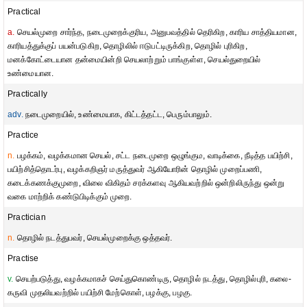
Practical
a.
செயல்முறை சார்ந்த, நடைமுறைக்குரிய, அனுபவத்தில் தெரிகிற, காரிய சாத்தியமான,
காரியத்துக்குப் பயன்படுகிற, தொழிலில் ஈடுபட்டிருக்கிற, தொழில் புரிகிற,
மனக்கோட்டையான தன்மையின்றி செயலாற்றும் பாங்குள்ள, செயல்துறையில்
உண்மையான.
Practically
adv.
நடைமுறையில், உண்மையாக, கிட்டத்தட்ட, பெரும்பாலும்.
Practice
n.
பழக்கம், வழக்கமான செயல், சட்ட நடைமுறை ஒழுங்கும, வாடிக்கை, நீடித்த பயிற்சி,
பயிற்சித்தொடர்பு, வழக்கறிஞர் மருத்துவர் ஆகியோரின் தொழில் முறைப்பணி,
கடைக்கணக்குமுறை, விலை விகிதம் சரக்களவு ஆகியவற்றில் ஒன்றிலிருந்து ஒன்று
வகை மாற்றிக் கண்டுபிடிக்கும் முறை.
Practician
n.
தொழில் நடத்துபவர், செயல்முறைக்கு ஒத்தவர்.
Practise
v.
செயற்படுத்து, வழக்கமாகச் செய்துகொண்டிரு, தொழில் நடத்து, தொழில்புரி, கலை-
கருவி முதலியவற்றில் பயிற்சி மேற்கொள், பழக்கு, பழகு.