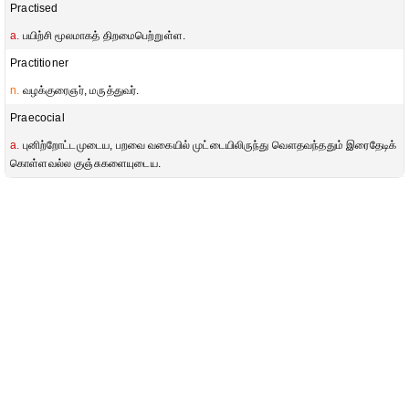
Practised
a.
பயிற்சி மூலமாகத் திறமைபெற்றுள்ள.
Practitioner
n.
வழக்குரைஞர், மருத்துவர்.
Praecocial
a.
புனிற்றோட்டமுடைய, பறவை வகையில் முட்டையிலிருந்து வௌதவந்ததும் இரைதேடிக்
கொள்ளவல்ல குஞ்சுகளையுடைய.