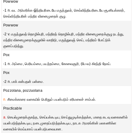
Powwow
-1 n. வட அமெரிக்க-இந்தியரிடையே மருத்துவர், செவ்விந்தியரிடையே சூனியக்காரர்,
செவ்விந்தியரின் மந்திர வினைமுறைக் குழு.
Powwow
-2 v. மருத்துவத் தொழில்புரி, மந்திரத் தொழில்புரி, மந்திர வினைமுறைக்குழு நடத்து,
மந்திர வினைமுறைக்குழுவில் வாதிடு, மருத்துவஞ் செய், மந்திரம் போட்டுக்
குணப்படுத்து.
Pox
-1 n. அம்மை, பெரியம்மை, பயற்றம்மை, கோவைசூரி, (பே-வ) கிரந்தி நோய்.
Pox
-2 n. பாக் என்பதன் பன்மை.
Pozzolana, pozzuolana
n.
சீமைக்காரை வகையில் பெரிதும் பயன்படும் எரிமலைச் சாம்பல்.
Practicable
a.
செயல்முறைக்குகந்த, செய்யக்கூடிய, செய்துமுடிக்கத்தக்க, பாதை கடவு வகைகளில்
பயன்படுத்தக்கூடிய, நடைமுறைப்படுத்தக்கூடிய, நாடக அமரங்கின் பலகணிக்ள
வகையில் மெய்யாகப் பயன்படுபவையான.