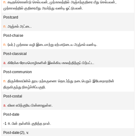
n.
கடிதங்கொண்டு செல்பவன், முற்காலத்தில் அஞ்சற்குதிரை மீது செல்பவன்,
முற்காலத்தில் குதிரைமீது அமர்ந்து வண்டி ஓட்டுபவன்.
Postcard
n.
அஞ்சல் அட்டை.
Post-chaise
n.
(வர்.) முற்கால வழி இடைமாற்று ஏற்பாடுடைய அஞ்சல் வண்டி.
Post-classical
a.
கிரேக்க-ரோமமொழிகளின் இலக்கிய காலத்திற்குப் பிற்பட்ட.
Post-communion
n.
திருக்கோயிலில் தூய நற்கருணை தொடர்ந்து நடைபெறும் இயேசுநாதரின்
திருவிருந்து நிகழ்ச்சிப்பகுதி.
Post-costal
a.
விலா எபிற்குரிய பின்னாலுள்ள.
Post-date
-1 n. பின் தள்ளிக் குறித்த நாள்.
Post-date(2), v.