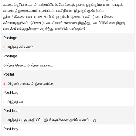
கடமைக்குரிய இடம், அரண்காப்பிடம், கோட்டைத் துறை, ஒதுக்குப்புறமான நாட்டின்
வாணிகத்துறைக் களம், பணியிடம், பணிநிலை, இருபதுக்கு மேற்பட்ட
துப்பாக்கிகளையுடைய படைக்கப்பல் முதல்வர் ஆணைப்பணி, (படை.) வேளை
எக்காளமுழக்கம், (வினை.) படைவீரரைக் காவலாக நிறுத்து, படைப்பிரிவினை நிறுவு,
படைக்கப்பல் முதல்வராக அமர்த்து, பணியில் அமர்வுசெய்.
Postage
n.
அஞ்சற் கட்டணம்.
Postage
அஞ்சற் செலவு, அஞ்சல் கட்டணம்
Postal
a.
அஞ்சல் பறறிய, அஞ்சல் சார்ந்த.
Post-bag
n.
அஞ்சற் பை.
Post-boat
n.
அஞ்சற் படகு, குறிப்பிட்ட இடங்களுக்கான தனிப்பயணப்படகு.
Post-boy