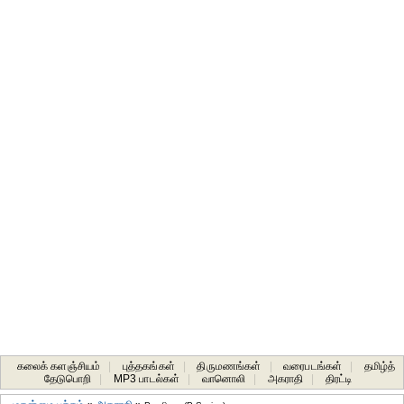
கலைக் களஞ்சியம்
|
புத்தகங்கள்
|
திருமணங்கள்
|
வரைபடங்கள்
|
தமிழ்த்
தேடுபொறி
|
MP3 பாடல்கள்
|
வானொலி
|
அகராதி
|
திரட்டி