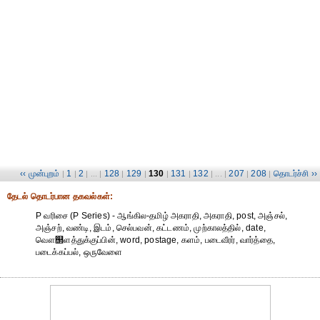
‹‹ முன்புறம்
1
2
128
129
130
131
132
207
208
தொடர்ச்சி ››
|
|
| ... |
|
|
|
|
| ... |
|
|
தேட‌ல் தொட‌ர்பான தகவ‌ல்க‌ள்:
P வரிசை (P Series) - ஆங்கில-தமிழ் அகராதி, அகராதி, post, அஞ்சல்,
அஞ்சற், வண்டி, இடம், செல்பவன், கட்டணம், முற்காலத்தில், date,
வௌ஢ளத்துக்குப்பின், word, postage, களம், படைவீரர், வார்த்தை,
படைக்கப்பல், ஒருவேளை