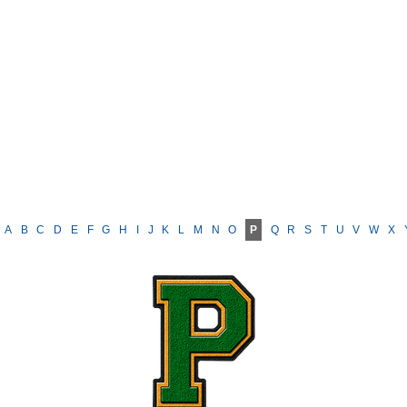
A
B
C
D
E
F
G
H
I
J
K
L
M
N
O
P
Q
R
S
T
U
V
W
X