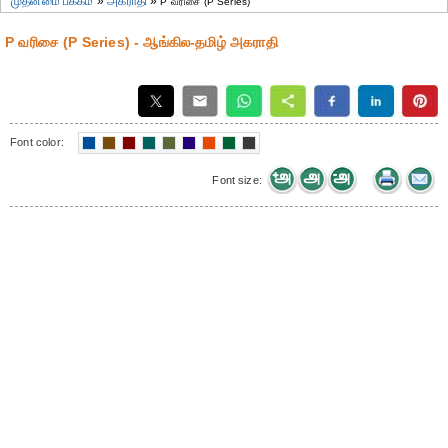
முதன்மை பக்கம்
»
அகராதி
»
P வரிசை (P Series)
P வரிசை (P Series) - ஆங்கில-தமிழ் அகராதி
Font color:
Font size: