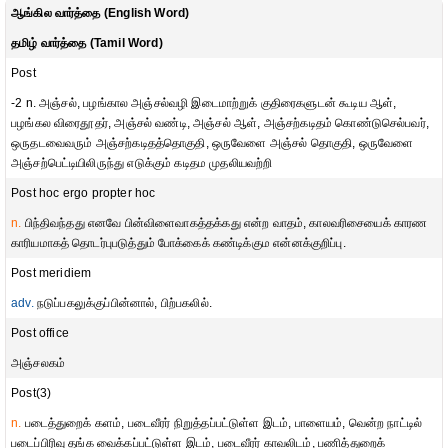
ஆங்கில வார்த்தை (English Word)
தமிழ் வார்த்தை (Tamil Word)
Post
-2 n. அஞ்சல், பழங்கால அஞ்சல்வழி இடைமாற்றுக் குதிரைகளுடன் கூடிய ஆள்,
பழங்கல விரைதூதர், அஞ்சல் வண்டி, அஞ்சல் ஆள், அஞ்சற்கடிதம் கொண்டுசெல்பவர்,
ஒருதடவைவரும் அஞ்சற்கடிதத்தொகுதி, ஒருவேளை அஞ்சல் தொகுதி, ஒருவேளை
அஞ்சற்பெட்டியிலிருந்து எடுக்கும் கடிதம முதலியவற்றி
Post hoc ergo propter hoc
n.
பிந்திவந்தது எனவே பின்விளைவாகத்தக்கது என்ற வாதம், காலவரிசையைக் காரண
காரியமாகத் தொடர்புபடுத்தும் போக்கைக் கண்டிக்கும என்னக்குறிப்பு.
Post meridiem
adv.
நடுப்பகலுக்குப்பின்னால், பிற்பகலில்.
Post office
அஞ்சலகம்
Post(3)
n.
படைத்துறைக் களம், படைவீரர் நிறுத்தப்பட்டுள்ள இடம், பாளையம், வென்ற நாட்டில்
படைப்பிரிவு தங்க வைக்கப்பட்டுள்ள இடம், படைவீரர் காவலிடம், பணித்துறைக்