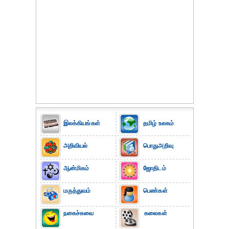
இலக்கியங்கள்
தமிழ் உலகம்
அறிவியல்
பொதுஅறிவு
ஆன்மிகம்
ஜோதிடம்
மருத்துவம்
பெண்கள்
நகைச்சுவை
கலைகள்