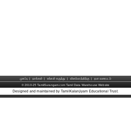
முகப்பு
|
நாங்கள்
|
உங்கள் கருத்து
|
விளம்பரத்திற்கு
|
தள வரைபடம்
© 2010-25 TamilSurangam.com Tamil Data Warehouse Website
Designed and maintained by TamilKalanjiyam Educational Trust.