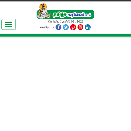
இலக்கியங்கள்
வெள்ளி, ஆகஸ்டு 07, 2026
பின்தொடர
தமிழ் உலகம்
அறிவியல்
பொதுஅறிவு
ஆன்மிகம்
ஜோதிடம்
மருத்துவம்
பெண்கள் பகுதி
நகைச்சுவை
கலையுலகம்