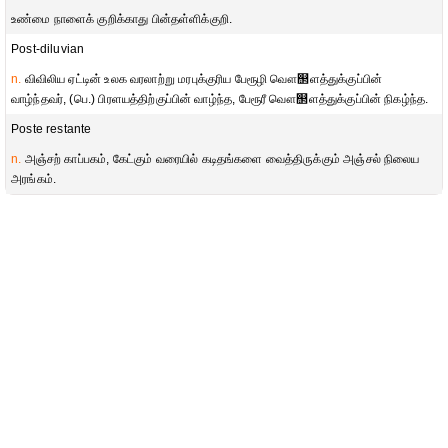
உண்மை நாளைக் குறிக்காது பின்தள்ளிக்குறி.
Post-diluvian
n.
விவிலிய ஏட்டின் உலக வரலாற்று மரபுக்குரிய பேரூழி வௌ஢ளத்துக்குப்பின்
வாழ்ந்தவர், (பெ.) பிரளயத்திற்குப்பின் வாழ்ந்த, பேரூரீ வௌ஢ளத்துக்குப்பின் நிகழ்ந்த.
Poste restante
n.
அஞ்சற் காப்பகம், கேட்கும் வரையில் கடிதங்களை வைத்திருக்கும் அஞ்சல் நிலைய
அரங்கம்.