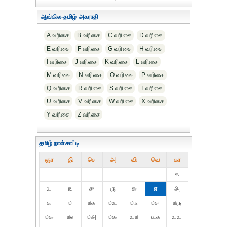
ஆங்கில-தமிழ் அகராதி
A வரிசை
B வரிசை
C வரிசை
D வரிசை
E வரிசை
F வரிசை
G வரிசை
H வரிசை
I வரிசை
J வரிசை
K வரிசை
L வரிசை
M வரிசை
N வரிசை
O வரிசை
P வரிசை
Q வரிசை
R வரிசை
S வரிசை
T வரிசை
U வரிசை
V வரிசை
W வரிசை
X வரிசை
Y வரிசை
Z வரிசை
தமிழ் நாள்காட்டி
ஞா
தி்
செ
அ
வி
வெ
கா
௧
௨
௩
௪
௫
௬
௭
௮
௯
௰
௰௧
௰௨
௰௩
௰௪
௰௫
௰௬
௰௭
௰௮
௰௯
௨௰
௨௧
௨௨