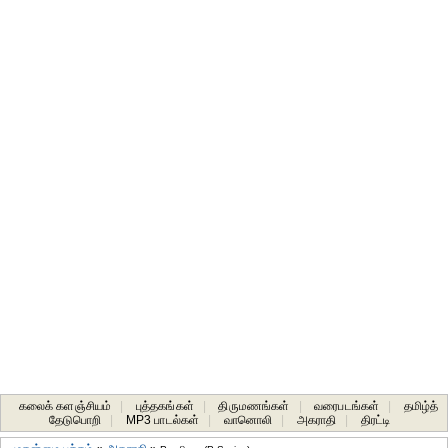
கலைக் களஞ்சியம்
|
புத்தகங்கள்
|
திருமணங்கள்
|
வரைபடங்கள்
|
தமிழ்த்
தேடுபொறி
|
MP3 பாடல்கள்
|
வானொலி
|
அகராதி
|
திரட்டி