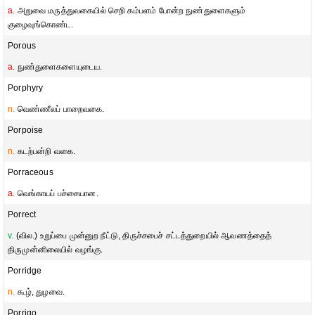
a.
அறுவை மருத்துவகையில் செறி கம்பளம் போன்ற நுண்துளைகளும்
குழைவுங்கொண்ட.
Porous
a.
நுண்துளைகளையுடைய.
Porphyry
n.
வெண்ணீலப் பாறைவகை.
Porpoise
n.
கடற்பன்றி வகை.
Porraceous
a.
வெங்காயப் பச்சையான.
Porrect
v.
(வில.) உறுப்பை முன்னுற நீட்டு, திருச்சபைச் சட்டத்துறையில் ஆவணத்தைத்
திருமுன்னிலையில் வழங்கு.
Porridge
n.
கூழ், துழவை.
Porrigo