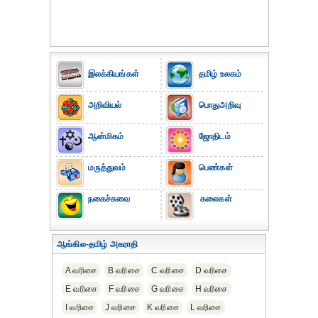
இலக்கியங்கள்
தமிழ் உலகம்
அறிவியல்
பொதுஅறிவு
ஆன்மிகம்
ஜோதிடம்
மருத்துவம்
பெண்கள்
நகைச்சுவை
கலைகள்
ஆங்கில-தமிழ் அகராதி
A வரிசை
B வரிசை
C வரிசை
D வரிசை
E வரிசை
F வரிசை
G வரிசை
H வரிசை
I வரிசை
J வரிசை
K வரிசை
L வரிசை