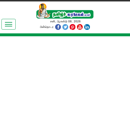
இலக்கியங்கள்
சனி, ஆகஸ்டு 08, 2026
பின்தொடர
தமிழ் உலகம்
அறிவியல்
பொதுஅறிவு
ஆன்மிகம்
ஜோதிடம்
மருத்துவம்
பெண்கள் பகுதி
நகைச்சுவை
கலையுலகம்