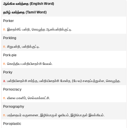
ஆங்கில வார்த்தை (English Word)
தமிழ் வார்த்தை (Tamil Word)
Porker
n.
இறைச்சிப் பன்றி, கொழுத்த ஆண்பன்றிக்குட்டி.
Porkling
n.
சிறுபன்றி, பன்றிக்குட்டி.
Pork-pie
n.
கொத்திய பன்றியிறைச்சி வேவல்.
Porky
a.
பன்றியிறைச்சி சார்ந்த, பன்றியிறைச்சி போன்ற, (பே-வ) சதைப்பற்றுள்ள, கொழுத்த.
Pornocracy
n.
விலை மகளிர், செல்வாக்காட்சி.
Pornography
n.
பரத்தையர் வருணனை, இழிபொருள் ஓவியம், இழிபொருள் இலக்கியம்.
Poroplastic