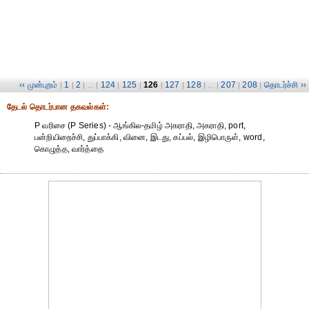
‹‹ முன்புறம்
1
2
124
125
126
127
128
207
208
தொடர்ச்சி ››
|
|
| ... |
|
|
|
|
| ... |
|
|
தேட‌ல் தொட‌ர்பான தகவ‌ல்க‌ள்:
P வரிசை (P Series) - ஆங்கில-தமிழ் அகராதி, அகராதி, port,
பன்றியிறைச்சி, துப்பாக்கி, வினை, இடது, கப்பல், இழிபொருள், word,
கொழுத்த, வார்த்தை