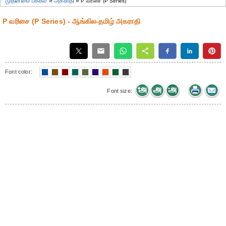
முதன்மை பக்கம்
»
அகராதி
»
P வரிசை (P Series)
P வரிசை (P Series) - ஆங்கில-தமிழ் அகராதி
Font color:
Font size: