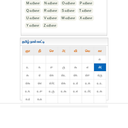
M வரிசை
N வரிசை
O வரிசை
P வரிசை
Q வரிசை
R வரிசை
S வரிசை
T வரிசை
U வரிசை
V வரிசை
W வரிசை
X வரிசை
Y வரிசை
Z வரிசை
தமிழ் நாள்காட்டி
ஞா
தி்
செ
அ
வி
வெ
கா
௧
௨
௩
௪
௫
௬
௭
௮
௯
௰
௰௧
௰௨
௰௩
௰௪
௰௫
௰௬
௰௭
௰௮
௰௯
௨௰
௨௧
௨௨
௨௩
௨௪
௨௫
௨௬
௨௭
௨௮
௨௯
௩௰
௩௧