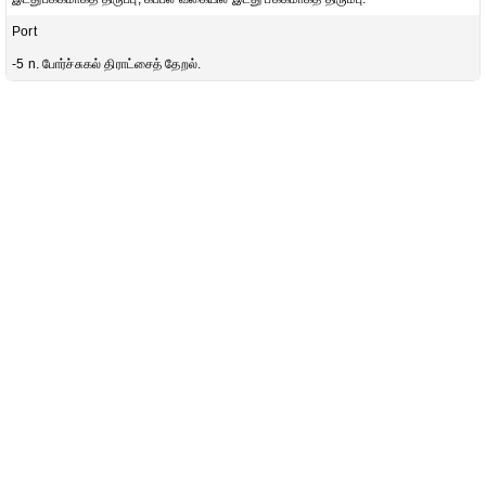
Port
-5 n. போர்ச்சுகல் திராட்சைத் தேறல்.