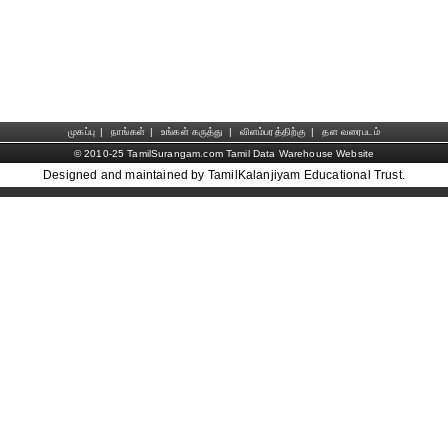
முகப்பு
|
நாங்கள்
|
உங்கள் கருத்து
|
விளம்பரத்திற்கு
|
தள வரைபடம்
© 2010-25 TamilSurangam.com Tamil Data Warehouse Website
Designed and maintained by TamilKalanjiyam Educational Trust.