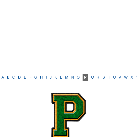
A
B
C
D
E
F
G
H
I
J
K
L
M
N
O
P
Q
R
S
T
U
V
W
X