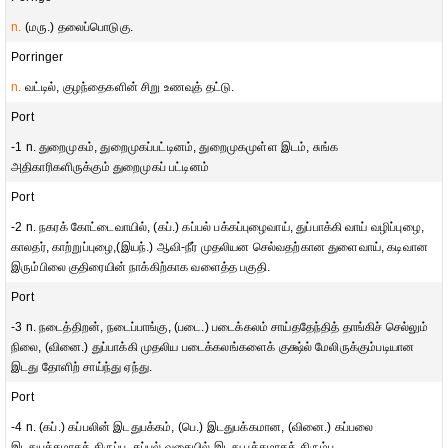
n.
(மரு.) தலைப்பொடுகு.
Porringer
n.
வட்டில், குழந்தைகளின் சிறு உணவுத் தட்டு.
Port
-1 n. துறைமுகம், துறைமுகப்பட்டினம், துறைமுகமுள்ள இடம், சுங்க
அதிகாரிகளிருக்கும் துறைமுகப் பட்டினம்
Port
-2 n. நகரக் கோட்டைவாயில், (கப்.) கப்பல் பக்கப்புழைவாய், துப்பாக்கி வாய் வழிப்புழை,
காலதர், காற்றுப்புழை,(இயந்.) ஆவி-நீர் முதலியன செல்வதற்கான துளைவாய், கடிவான
இரும்பிலை குதிரையின் நாக்கிற்காக வளைத்த பகுதி.
Port
-3 n. நடைத்திறன், நடைப்பாங்கு, (படை.) படைக்கலம் சாய்ததேந்தித் தாங்கிச் செல்லும்
நிலை, (வினை.) துப்பாக்கி முதலிய படைக்கலங்களைக் குக்ஷ்ல் மேலிருக்கும்படியான
இடது தோளிற் சாய்ந்து ஏந்து.
Port
-4 n. (கப்.) கப்பலின் இடதுபக்கம், (பெ.) இடதுபக்கமான, (வினை.) கப்பலை
இடதுபக்கமாகத் திருப்பு, கப்பல் வகையில் இடது பக்கமாகத் திரும்பு.