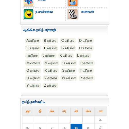
நகைச்சுவை
கலைகள்
ஆங்கில-தமிழ் அகராதி
A வரிசை
B வரிசை
C வரிசை
D வரிசை
E வரிசை
F வரிசை
G வரிசை
H வரிசை
I வரிசை
J வரிசை
K வரிசை
L வரிசை
M வரிசை
N வரிசை
O வரிசை
P வரிசை
Q வரிசை
R வரிசை
S வரிசை
T வரிசை
U வரிசை
V வரிசை
W வரிசை
X வரிசை
Y வரிசை
Z வரிசை
தமிழ் நாள்காட்டி
ஞா
தி்
செ
அ
வி
வெ
கா
௧
௨
௩
௪
௫
௬
௭
௮