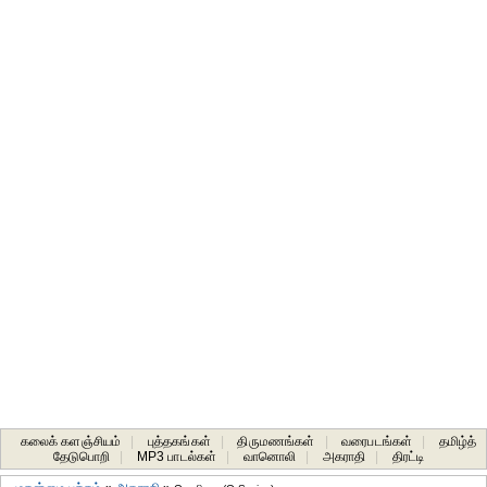
கலைக் களஞ்சியம்
|
புத்தகங்கள்
|
திருமணங்கள்
|
வரைபடங்கள்
|
தமிழ்த்
தேடுபொறி
|
MP3 பாடல்கள்
|
வானொலி
|
அகராதி
|
திரட்டி