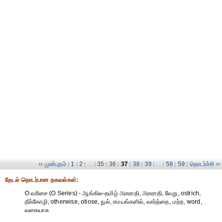
‹‹ முன்புறம்
1
2
35
36
37
38
39
58
59
தொடர்ச்சி ››
|
|
| ... |
|
|
|
|
| ... |
|
|
தேட‌ல் தொட‌ர்பான தகவ‌ல்க‌ள்:
O வரிசை (O Series) - ஆங்கில-தமிழ் அகராதி, அகராதி, வேறு, ostrich,
தீக்கோழி, otherwise, otiose, நுல், சமயங்களில், வார்த்தை, மற்ற, word,
வகையாக