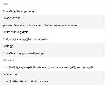
Otic
a.
செவிக்குரிய, காது சார்ந்த.
Otiose, otiose
ஓய்வான, வேலையற்ற, சோம்பலான, வீணான, பயனற்ற, மிகையான.
Otium cum dignitate
n.
வீறமைதி வாய்ந்த இன்ப வாழ்வுநிலை.
Otology
n.
செவியமைப்பு நுல், செவிநோய் நுல்.
Otoscope
n.
உட்செவி ஆய்வுக்கருவி, செவிப்புல வழியான உடலாய்வுக்கருவி, நாடியறி கருவி.
Ottava rima
n.
எட்டு வரிகள்கொண்ட செய்யுள் வகை.