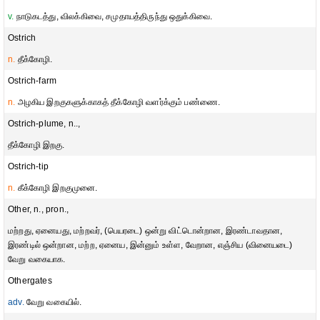
v.
நாடுகடத்து, விலக்கிவை, சமுதாயத்திருந்து ஒதுக்கிவை.
Ostrich
n.
தீக்கோழி.
Ostrich-farm
n.
அழகிய இறகுகளுக்காகத் தீக்கோழி வளர்க்கும் பண்ணை.
Ostrich-plume, n..,
தீக்கோழி இறகு.
Ostrich-tip
n.
கீக்கோழி இறகுமுனை.
Other, n., pron.,
மற்றது, ஏனையது, மற்றவர், (பெயரடை) ஒன்று விட்டொன்றான, இரண்டாவதான,
இரண்டில் ஒன்றான, மற்ற, ஏனைய, இன்னும் உள்ள, வேறான, எஞ்சிய (வினையடை)
வேறு வகையாக.
Othergates
adv.
வேறு வகையில்.