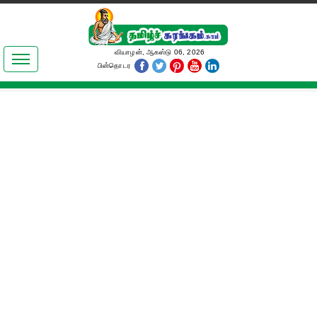
இலக்கியங்கள்
வியாழன், ஆகஸ்டு 06, 2026
பின்தொடர
தமிழ் உலகம்
அறிவியல்
பொதுஅறிவு
ஆன்மிகம்
ஜோதிடம்
மருத்துவம்
பெண்கள் பகுதி
நகைச்சுவை
கலையுலகம்