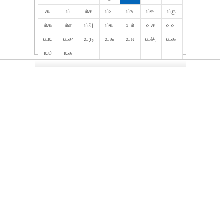
௯
௰
௰௧
௰௨
௰௩
௰௪
௰௫
௰௬
௰௭
௰௮
௰௯
௨௰
௨௧
௨௨
௨௩
௨௪
௨௫
௨௬
௨௭
௨௮
௨௯
௩௰
௩௧