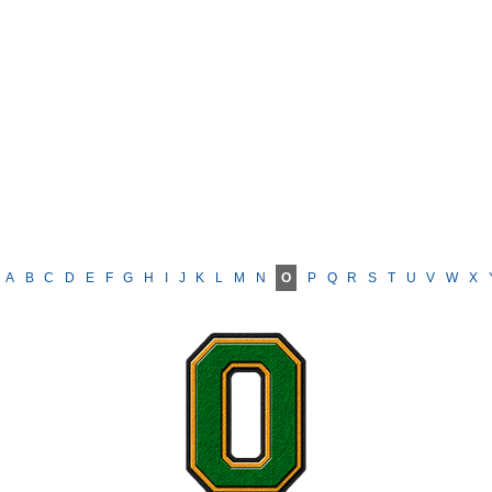
A
B
C
D
E
F
G
H
I
J
K
L
M
N
O
P
Q
R
S
T
U
V
W
X