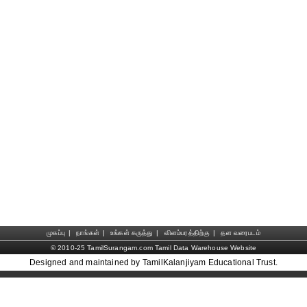
முகப்பு
|
நாங்கள்
|
உங்கள் கருத்து
|
விளம்பரத்திற்கு
|
தள வரைபடம்
© 2010-25 TamilSurangam.com Tamil Data Warehouse Website
Designed and maintained by TamilKalanjiyam Educational Trust.