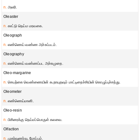
n.
அலரி.
Oleaster
n.
காட்டு நெய்ம மரவகை.
Oleograph
n.
எண்ணெய் வண்ண அச்சுப்படம்.
Oleography
n.
எண்ணெய் வண்ணப்பட அச்சுமுறை.
Oleo-margarine
n.
செயற்கை வெண்ணையின் கூறாயுதவும் மாட்டிறைச்சியின் கொழுப்புச்சத்து.
Oleometer
n.
எண்ணெய்மானி.
Oleo-resin
n.
பிசினரக்கு நெய்மப்பொருள் கலவை.
Olfaction
n.
முகர்வுணர்வு, மோப்பம்.