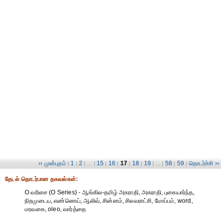
‹‹ முன்புறம்
1
2
15
16
17
18
19
58
59
தொடர்ச்சி ››
|
|
| ... |
|
|
|
|
| ... |
|
|
தேட‌ல் தொட‌ர்பான தகவ‌ல்க‌ள்:
O வரிசை (O Series) - ஆங்கில-தமிழ் அகராதி, அகராதி, புகையார்ந்த,
நிறமுடைய, எண்ணெய், ஆலிவ், சின்னம், சிலவராட்சி, மோப்பம், word,
மரவகை, oleo, வார்த்தை