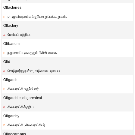
Olfactories
n.
pl. முகர்வுணர்வுக்குரிய உறுப்புக்கூறுகள்.
Olfactory
a.
மோப்பம் பற்றிய.
Olibanum
n.
நறுமணப் புகைதரும் பிசின் வகை.
Olid
a.
கெடுநாற்றமுள்ள, கடுவாடையுடைய.
Oligarch
n.
சிலவராட்சி உறுப்பினர்.
Oligarchic, oligarchical
a.
சிலவராட்சிக்குரிய.
Oligarchy
n.
சிலவராட்சி, சிலவராட்சியர்.
Oligocarpous