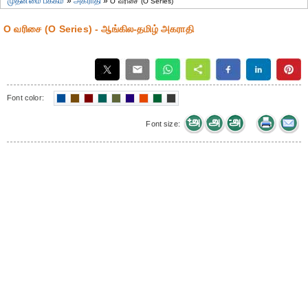
முதன்மை பக்கம்
»
அகராதி
»
O வரிசை (O Series)
O வரிசை (O Series) - ஆங்கில-தமிழ் அகராதி
Font color:
Font size: