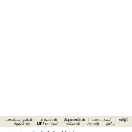
கலைக் களஞ்சியம்
|
புத்தகங்கள்
|
திருமணங்கள்
|
வரைபடங்கள்
|
தமிழ்த்
தேடுபொறி
|
MP3 பாடல்கள்
|
வானொலி
|
அகராதி
|
திரட்டி