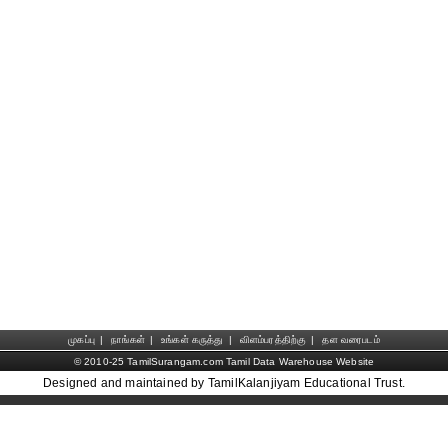
முகப்பு
|
நாங்கள்
|
உங்கள் கருத்து
|
விளம்பரத்திற்கு
|
தள வரைபடம்
© 2010-25 TamilSurangam.com Tamil Data Warehouse Website
Designed and maintained by TamilKalanjiyam Educational Trust.