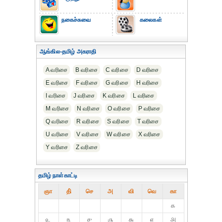
நகைச்சுவை
கலைகள்
ஆங்கில-தமிழ் அகராதி
A வரிசை
B வரிசை
C வரிசை
D வரிசை
E வரிசை
F வரிசை
G வரிசை
H வரிசை
I வரிசை
J வரிசை
K வரிசை
L வரிசை
M வரிசை
N வரிசை
O வரிசை
P வரிசை
Q வரிசை
R வரிசை
S வரிசை
T வரிசை
U வரிசை
V வரிசை
W வரிசை
X வரிசை
Y வரிசை
Z வரிசை
தமிழ் நாள்காட்டி
ஞா
தி்
செ
அ
வி
வெ
கா
௧
௨
௩
௪
௫
௬
௭
௮