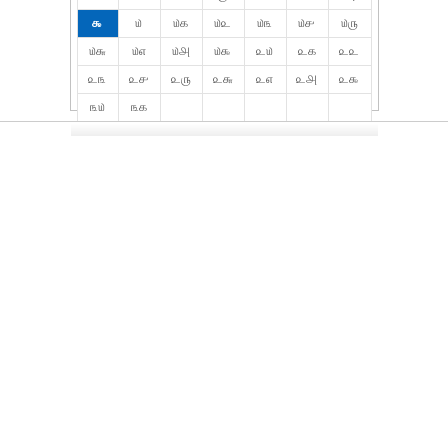
௯
௰
௰௧
௰௨
௰௩
௰௪
௰௫
௰௬
௰௭
௰௮
௰௯
௨௰
௨௧
௨௨
௨௩
௨௪
௨௫
௨௬
௨௭
௨௮
௨௯
௩௰
௩௧