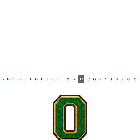
A
B
C
D
E
F
G
H
I
J
K
L
M
N
O
P
Q
R
S
T
U
V
W
X