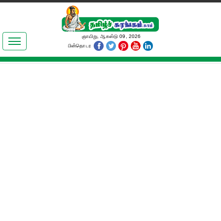
இலக்கியங்கள்
ஞாயிறு, ஆகஸ்டு 09, 2026
பின்தொடர
தமிழ் உலகம்
அறிவியல்
பொதுஅறிவு
ஆன்மிகம்
ஜோதிடம்
மருத்துவம்
பெண்கள் பகுதி
நகைச்சுவை
கலையுலகம்