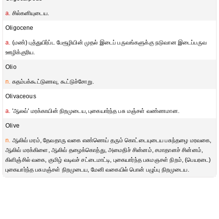
a.
சில்கனியுடைய.
Oligocene
a.
(மண்) புத்துயிர்ப்ட பேரூழியின் முதல் இடைப் பருவங்களுக்கு நடுவான இடைப்பருவ
ஊழிக்குரிய.
Olio
n.
கதம்பக்கூட்டுணவு, கூட்டுச்சோறு.
Olivaceous
a.
'ஆலவ்' மரக்காயின் நிறமுடைய, புகையார்ந்த பசு மஞ்சள் வண்ணமான.
Olive
n.
ஆலிவ் மரம், தேவதாரு வகை எண்ணெய் தரும் கொட்டையுடைய பசுந்தழை மரவகை,
ஆலிவ் மரக்கிளை, ஆலிவ் தழைக்கொத்து, அமைதிச் சின்னம், சமாதானச் சின்னம்,
கிளிஞ்சில் வகை, குமிழ் வடிவச் சட்டைமாட்டி, புகையார்ந்த பசுமஞசள் நிறம், (பெயரடை)
புகையார்ந்த பசுமஞ்சள் நிறமுடைய, மேனி வகையில் பொன் பழுப்பு நிறமுடைய.