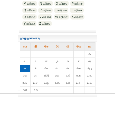
M வரிசை
N வரிசை
O வரிசை
P வரிசை
Q வரிசை
R வரிசை
S வரிசை
T வரிசை
U வரிசை
V வரிசை
W வரிசை
X வரிசை
Y வரிசை
Z வரிசை
தமிழ் நாள்காட்டி
ஞா
தி்
செ
அ
வி
வெ
கா
௧
௨
௩
௪
௫
௬
௭
௮
௯
௰
௰௧
௰௨
௰௩
௰௪
௰௫
௰௬
௰௭
௰௮
௰௯
௨௰
௨௧
௨௨
௨௩
௨௪
௨௫
௨௬
௨௭
௨௮
௨௯
௩௰
௩௧