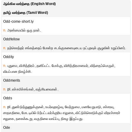
ஆங்கில வார்த்தை (English Word)
தமிழ் வார்த்தை (Tamil Word)
Odd-come-short.ly
n.
அண்மையில் ஒரு நாள்.
Oddfellow
n.
நற்கொத்தர் சங்கத்தைப் போன்ற சடங்குகளையுடைய நட்புறவுக் குழுவின் உறுப்பினர்.
Oddity
n.
புதுமை, விசித்திரம், தனிப்பட்ட போக்கு, விசித்திரமானவர், விந்தைப்பொருள்,
வியப்பான நிகழ்ச்சி.
Oddments
n.
pl. எச்சமிச்சங்கள், எஞ்சியவைகள்.
Odds
n.
pl..துண்டுத்துணுக்குகள், உயர்வுதாழ்வு, வேற்றுமை, மனவேறுபாடு, சச்சரவு,
சாதகநிலை, போடடியில் பிற்பட்டவர்க்குரிய சலுகை, விட்டுக்கொடுக்கும் வீதாச்சாரச்
சலுகை, நகைக்கூறு, வருநிலை வாய்ப்பு, நிகழ இருப்பது.
Ode