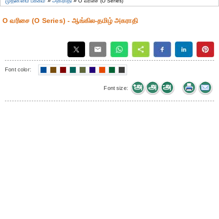
முதன்மை பக்கம்
»
அகராதி
»
O வரிசை (O Series)
O வரிசை (O Series) - ஆங்கில-தமிழ் அகராதி
Font color:
Font size: