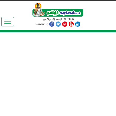
இலக்கியங்கள்
ஞாயிறு, ஆகஸ்டு 09, 2026
பின்தொடர
தமிழ் உலகம்
அறிவியல்
பொதுஅறிவு
ஆன்மிகம்
ஜோதிடம்
மருத்துவம்
பெண்கள் பகுதி
நகைச்சுவை
கலையுலகம்