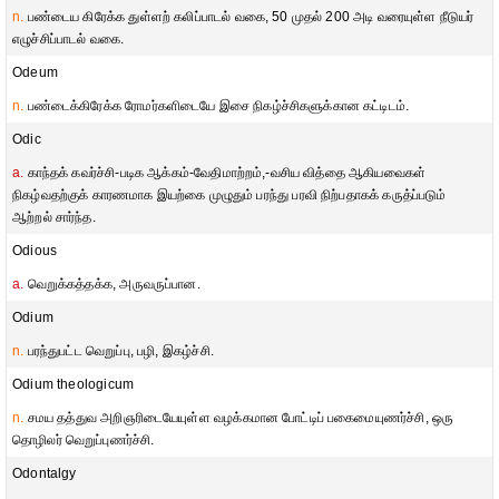
n.
பண்டைய கிரேக்க துள்ளற் கலிப்பாடல் வகை, 50 முதல் 200 அடி வரையுள்ள நீடுயர்
எழுச்சிப்பாடல் வகை.
Odeum
n.
பண்டைக்கிரேக்க ரோமர்களிடையே இசை நிகழ்ச்சிகளுக்கான கட்டிடம்.
Odic
a.
காந்தக் கவர்ச்சி-படிக ஆக்கம்-வேதிமாற்றம்,-வசிய வித்தை ஆகியவைகள்
நிகழ்வதற்குக் காரணமாக இயற்கை முழுதும் பரந்து பரவி நிற்பதாகக் கருத்ப்படும்
ஆற்றல் சார்ந்த.
Odious
a.
வெறுக்கத்தக்க, அருவருப்பான.
Odium
n.
பரந்துபட்ட வெறுப்பு, பழி, இகழ்ச்சி.
Odium theologicum
n.
சமய தத்துவ அறிஞரிடையேயுள்ள வழக்கமான போட்டிப் பகைமையுணர்ச்சி, ஒரு
தொழிலர் வெறுப்புணர்ச்சி.
Odontalgy