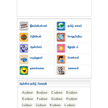
இலக்கியங்கள்
தமிழ் உலகம்
அறிவியல்
பொதுஅறிவு
ஆன்மிகம்
ஜோதிடம்
மருத்துவம்
பெண்கள்
நகைச்சுவை
கலைகள்
ஆங்கில-தமிழ் அகராதி
A வரிசை
B வரிசை
C வரிசை
D வரிசை
E வரிசை
F வரிசை
G வரிசை
H வரிசை
I வரிசை
J வரிசை
K வரிசை
L வரிசை