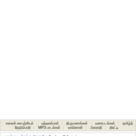
கலைக் களஞ்சியம்
|
புத்தகங்கள்
|
திருமணங்கள்
|
வரைபடங்கள்
|
தமிழ்த்
தேடுபொறி
|
MP3 பாடல்கள்
|
வானொலி
|
அகராதி
|
திரட்டி