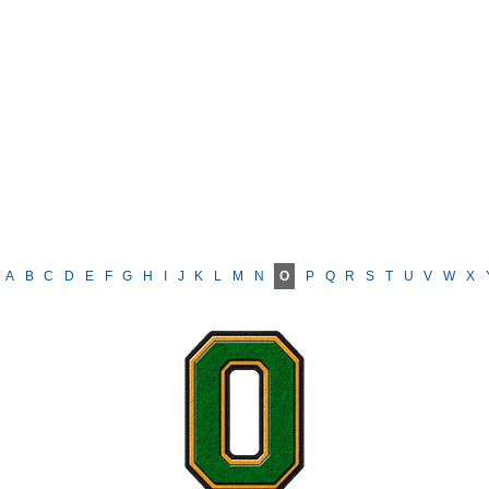
A
B
C
D
E
F
G
H
I
J
K
L
M
N
O
P
Q
R
S
T
U
V
W
X