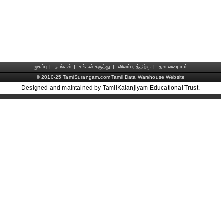
முகப்பு
|
நாங்கள்
|
உங்கள் கருத்து
|
விளம்பரத்திற்கு
|
தள வரைபடம்
© 2010-25 TamilSurangam.com Tamil Data Warehouse Website
Designed and maintained by TamilKalanjiyam Educational Trust.