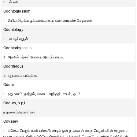
n.
பல் வலி.
Odontoglossum
n.
பெரிய அழகிய பூக்களையுடைய வண்ணமலர்ச் செடிவகை.
Odontology
n.
பல ஆய்வுநுல்.
Odontorhyncous
a.
அலகில் பற்கள் போன்ற அமைப்புடைய.
Odoriferous
a.
நறுமணம் பரப்புகிற.
Odour
n.
நறுமணம், நாற்றம், வாடை, அறிகுறி, சாயல், தடம்.
Odours, n.p,l.
நறுமணப்பொருள்கள்.
Odyssey
n.
கிரேக்க பெருங் காவியங்களிரண்டில் ஒன்று, ஒடிசஸ் என்ற பெருவீரனின் சற்றுலாப்
பயண வரலாறடங்கிய வீரப்பெருங்காவியம், சுற்றுலாத் தொகுதி, துணிகர நிகழ்ச்சிகள்