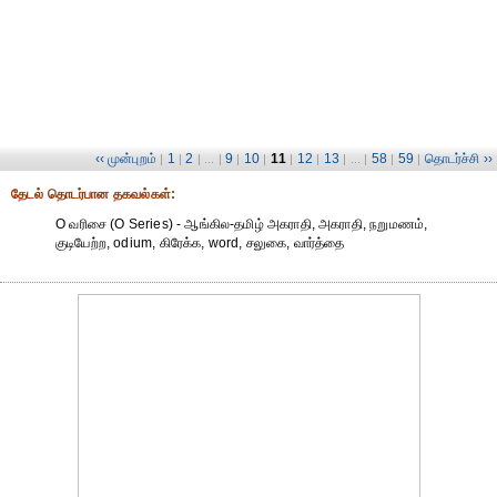
‹‹ முன்புறம்
1
2
9
10
11
12
13
58
59
தொடர்ச்சி ››
|
|
| ... |
|
|
|
|
| ... |
|
|
தேட‌ல் தொட‌ர்பான தகவ‌ல்க‌ள்:
O வரிசை (O Series) - ஆங்கில-தமிழ் அகராதி, அகராதி, நறுமணம்,
குடியேற்ற, odium, கிரேக்க, word, சலுகை, வார்த்தை