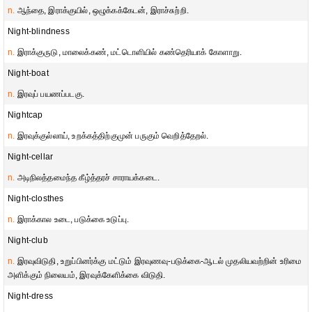
n.
ஆந்தை, இராக்குயில், ஒழுக்கக்கேடன், இராச்சுற்றி.
Night-blindness
n.
இராக்குருடு, மாலைக்கண், மட்டொளியில் கண்தெரியாக் கோளாறு.
Night-boat
n.
இரவுப் பயணப்படகு.
Nightcap
n.
இரவுக்குல்லாய், உறக்கத்திற்குமுன் பருகும் வெறித்தேறல்.
Night-cellar
n.
அடிநிலத்தமைந்த கீழ்த்தரச் சாராயக்கடை.
Night-closthes
n.
இராக்கால உடை, படுக்கை உடுப்பு.
Night-club
n.
இரவுவிடுதி, உறுப்பினர்க்கு மட்டும் இரவுணவு-படுக்கை-ஆடல் முதலியவற்றின் உரிமை
அளிக்கும் நிலையம், இரவுக்கேளிக்கை விடுதி.
Night-dress