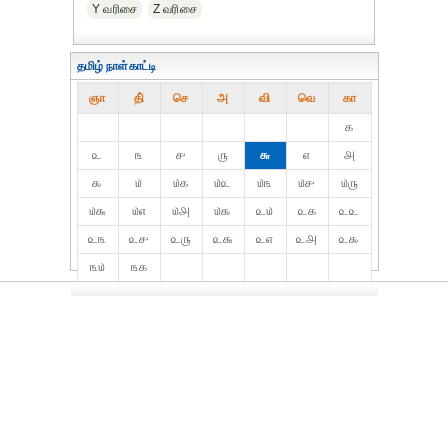
Y வரிசை
Z வரிசை
தமிழ் நாள்காட்டி
ஞா
தி்
செ
அ
வி
வெ
கா
௧
௨
௩
௪
௫
௬
௭
௮
௯
௰
௰௧
௰௨
௰௩
௰௪
௰௫
௰௬
௰௭
௰௮
௰௯
௨௰
௨௧
௨௨
௨௩
௨௪
௨௫
௨௬
௨௭
௨௮
௨௯
௩௰
௩௧