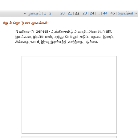
‹‹ முன்புறம்
1
2
20
21
22
23
24
44
45
தொடர்ச்சி ››
|
|
| ... |
|
|
|
|
| ... |
|
|
தேட‌ல் தொட‌ர்பான தகவ‌ல்க‌ள்:
N வரிசை (N Series) - ஆங்கில-தமிழ் அகராதி, அகராதி, night,
இராக்கால, இரவில், மலர், பறந்து, செல்லும், உடுப்பு, பறவை, இரவுப்,
சில்லறை, word, இரவு, இராச்சுற்றி, வார்த்தை, படுக்கை