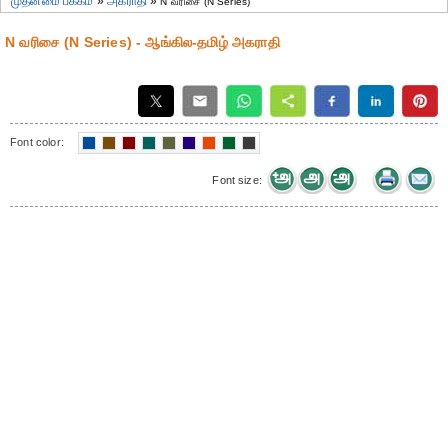
முதன்மை பக்கம்
»
அகராதி
»
N வரிசை (N Series)
N வரிசை (N Series) - ஆங்கில-தமிழ் அகராதி
Font color:
Font size: