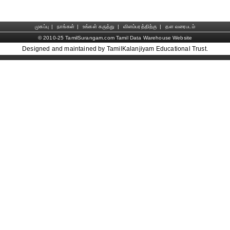
முகப்பு
|
நாங்கள்
|
உங்கள் கருத்து
|
விளம்பரத்திற்கு
|
தள வரைபடம்
© 2010-25 TamilSurangam.com Tamil Data Warehouse Website
Designed and maintained by TamilKalanjiyam Educational Trust.