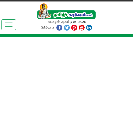
இலக்கியங்கள்
வியாழன், ஆகஸ்டு 06, 2026
பின்தொடர
தமிழ் உலகம்
அறிவியல்
பொதுஅறிவு
ஆன்மிகம்
ஜோதிடம்
மருத்துவம்
பெண்கள் பகுதி
நகைச்சுவை
கலையுலகம்