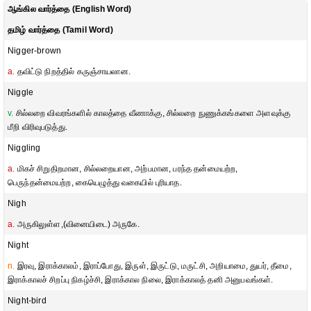
ஆங்கில வார்த்தை (English Word)
தமிழ் வார்த்தை (Tamil Word)
Nigger-brown
a.
தவிட்டு நிறத்தில் கருஞ்சாயலான.
Niggle
v.
சில்லறை விவரங்களில் காலத்தை வீணாக்கு, சில்லறை நுணுக்கங்களை அளவுக்கு
மீறி விரிவுபடுத்து.
Niggling
a.
மிகச் சிறுதிறமான, சில்லறையான, அற்பமான, பரந்த தன்மையற்ற,
பெருந்தன்மையற்ற, கையெழுத்து வகையில் புரியாத.
Nigh
a.
அருகிலுள்ள,(வினையிடை) அருகே.
Night
n.
இரவு, இராக்காலம், இராப்போது, இருள், இருட்டு, மருட்சி, அறியாமை, துயர், தீமை,
இராக்காலச் சிறப்பு நிகழ்ச்சி, இராக்கால நிலை, இராக்காலத் தனி அனுபவங்கள்.
Night-bird