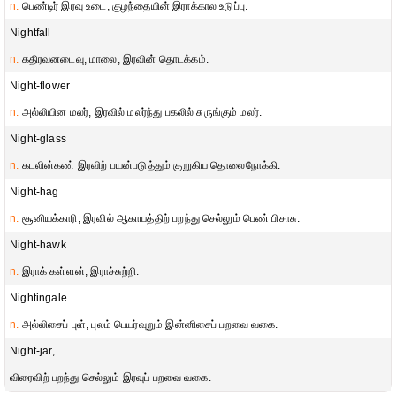
n.
பெண்டிர் இரவு உடை, குழந்தையின் இராக்கால உடுப்பு.
Nightfall
n.
கதிரவனடைவு, மாலை, இரவின் தொடக்கம்.
Night-flower
n.
அல்லியின மலர், இரவில் மலர்ந்து பகலில் சுருங்கும் மலர்.
Night-glass
n.
கடலின்கண் இரவிற் பயன்படுத்தும் குறுகிய தொலைநோக்கி.
Night-hag
n.
சூனியக்காரி, இரவில் ஆகாயத்திற் பறந்து செல்லும் பெண் பிசாசு.
Night-hawk
n.
இராக் கள்ளன், இராச்சுற்றி.
Nightingale
n.
அல்லிசைப் புள், புலம் பெயர்வுறும் இன்னிசைப் பறவை வகை.
Night-jar,
விரைவிற் பறந்து செல்லும் இரவுப் பறவை வகை.