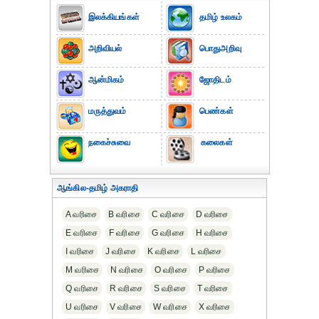
இலக்கியங்கள்
தமிழ் உலகம்
அறிவியல்
பொதுஅறிவு
ஆன்மிகம்
ஜோதிடம்
மருத்துவம்
பெண்கள்
நகைச்சுவை
கலைகள்
ஆங்கில-தமிழ் அகராதி
A வரிசை
B வரிசை
C வரிசை
D வரிசை
E வரிசை
F வரிசை
G வரிசை
H வரிசை
I வரிசை
J வரிசை
K வரிசை
L வரிசை
M வரிசை
N வரிசை
O வரிசை
P வரிசை
Q வரிசை
R வரிசை
S வரிசை
T வரிசை
U வரிசை
V வரிசை
W வரிசை
X வரிசை