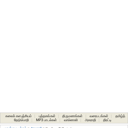
கலைக் களஞ்சியம்
|
புத்தகங்கள்
|
திருமணங்கள்
|
வரைபடங்கள்
|
தமிழ்த்
தேடுபொறி
|
MP3 பாடல்கள்
|
வானொலி
|
அகராதி
|
திரட்டி