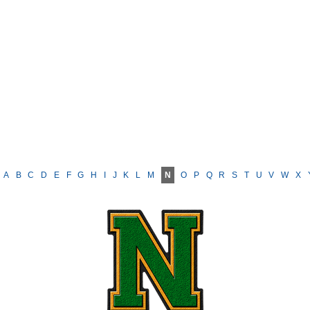
A
B
C
D
E
F
G
H
I
J
K
L
M
N
O
P
Q
R
S
T
U
V
W
X