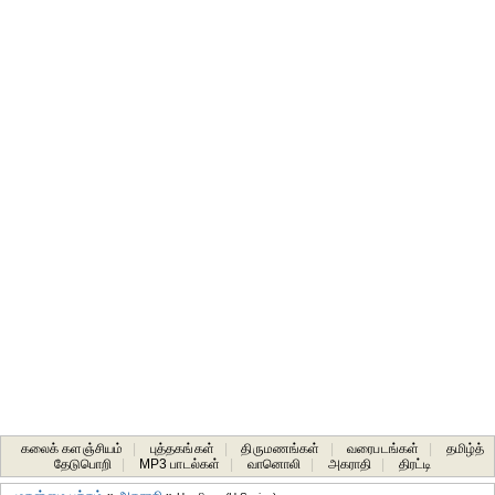
கலைக் களஞ்சியம்
|
புத்தகங்கள்
|
திருமணங்கள்
|
வரைபடங்கள்
|
தமிழ்த்
தேடுபொறி
|
MP3 பாடல்கள்
|
வானொலி
|
அகராதி
|
திரட்டி