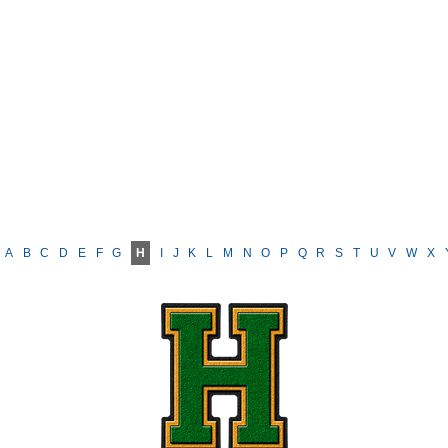
A
B
C
D
E
F
G
H
I
J
K
L
M
N
O
P
Q
R
S
T
U
V
W
X