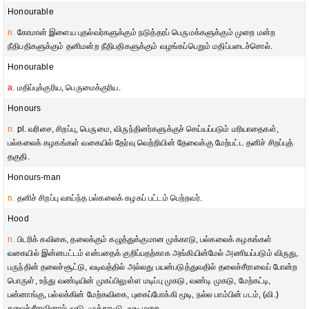
Honourable
n.
கோமான் இளைய புதல்வர்களுக்கும் நடுத்தரப் பெருமக்களுக்கும் முறை மன்ற
நீதிபதிகளுக்கும் தனிமன்ற நீதிபதிகளுக்கும் வழங்கப்பெறும் மதிப்படைச்சொல்.
Honourable
a.
மதிப்புக்குரிய, பெருமைக்குரிய.
Honours
n.
pl. வரிசை, சிறப்பு, பெருமை, விருந்தினர்களுக்குச் செய்யப்படும் மரியாதைகள்,
பல்கலைக் கழகங்கள் வகையில் தேர்வு வெற்றியின் தேவைக்கு மேற்பட்ட தனிச் சிறப்புத்
தகுதி.
Honours-man
n.
தனிச் சிறப்பு வாய்ந்த பல்கலைக் கழகப் பட்டம் பெற்றவர்.
Hood
n.
பிடரிக் கவிகை, தலைக்கும் கழுத்துக்குமான முக்காடு, பல்கலைக் கழகங்கள்
வகையில் இன்னபட்டம் என்பதைக் குறிப்பதற்காக அங்கியின்மேல் அணியப்படும் விருது,
பருந்தின் தலைச்சூட்டு, வடிவத்தில் அல்லது பயன்படுத்துவதில் தலைச்சீராவைப் போன்ற
பொருள், உந்து வண்டியின் முகப்பிலுள்ள மடிப்பு முகடு, வண்டி முகடு, மேற்கட்டி,
பன்னாங்கு, பல்லக்கின் மேற்கவிகை, புகைப்போக்கி மூடி, நல்ல பாம்பின் படம், (வி.)
தலைச்சீராவினால் மூடு, முக்காடிடு, மூடி மறை.