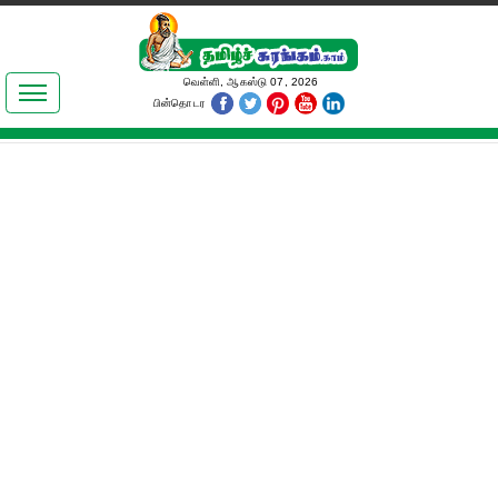
இலக்கியங்கள்
வெள்ளி, ஆகஸ்டு 07, 2026
பின்தொடர
தமிழ் உலகம்
அறிவியல்
பொதுஅறிவு
ஆன்மிகம்
ஜோதிடம்
மருத்துவம்
பெண்கள் பகுதி
நகைச்சுவை
கலையுலகம்