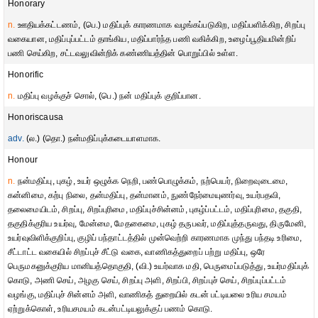
Honorary
n.
ஊதியக்கட்டணம், (பெ.) மதிப்புக் காரணமாக வழங்கப்படுகிற, மதிப்பளிக்கிற, சிறப்பு
வகையான, மதிப்புப்பட்டம் தாங்கிய, மதிப்பார்ந்த பணி வகிக்கிற, உழைப்பூதியமின்றிப்
பணி செய்கிற, சட்டவலுவின்றிக் கண்ணியத்தின் பொறுப்பில் உள்ள.
Honorific
n.
மதிப்பு வழக்குச் சொல், (பெ.) நன் மதிப்புக் குறிப்பான.
Honoriscausa
adv.
(ல.) (தொ.) நன்மதிப்புக்கடையாளமாக.
Honour
n.
நன்மதிப்பு, புகழ், உயர் ஒழுக்க நெறி, பண்பொழுக்கம், நற்பெயர், நிறைவுடைமை,
கன்னிமை, கற்பு நிலை, தன்மதிப்பு, தன்மானம், நுண்நேர்மையுணர்வு, உயர்பதவி,
தலைமையிடம், சிறப்பு, சிறப்புரிமை, மதிப்புச்சின்னம், புகழ்ப்பட்டம், மதிப்புரிமை, தகுதி,
தகுதிக்குரிய உயர்வு, மேன்மை, மேதகைமை, புகழ் தருபவர், மதிப்புத்தருவது, திருமேனி,
உயர்வுவிளிக்குறிப்பு, குழிப் பந்தாட்டத்தில் முன்வெற்றி காரணமாக முந்து பந்தடி உரிமை,
சீட்டாட்ட வகையில் சிறப்புச் சீட்டு வகை, வாணிகத்துறைப் பற்று மதிப்பு, ஒரே
பெருமகனுக்குரிய மானியத்தொகுதி, (வி.) உயர்வாக மதி, பெருமைப்படுத்து, உயர்மதிப்புக்
கொடு, அணி செய், அழகு செய், சிறப்பு அளி, சிறப்பி, சிறப்புச் செய், சிறப்புப்பட்டம்
வழங்கு, மதிப்புச் சின்னம் அளி, வாணிகத் துறையில் கடன் பட்டியலை உரிய சமயம்
ஏற்றுக்கொள், உரியசமயம் கடன்பட்டியலுக்குப் பணம் கொடு.