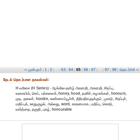
‹‹ முன்புறம்
1
2
63
64
65
66
67
97
98
தொடர்ச்சி ››
|
|
| ... |
|
|
|
|
| ... |
|
|
தேட‌ல் தொட‌ர்பான தகவ‌ல்க‌ள்:
H வரிசை (H Series) - ஆங்கில-தமிழ் அகராதி, அகராதி, சிறப்பு,
வகையில், செய், பல்கலைக், honey, hood, தனிச், கழகங்கள், honours,
மூடி, தலைச், hoodie, கண்ணாம்பூச்சி, நீதிபதிகளுக்கும், முகடு, சிறப்புச்,
மதிப்புக், ஊதுகுழல், அல்லது, word, காரணமாக, மதிப்பு, கொடு,
வார்த்தை, தகுதி, புகழ், honourable