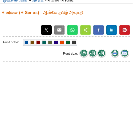
முதன்மை பக்கம்
»
அகராதி
»
H வரிசை (H Series)
H வரிசை (H Series) - ஆங்கில-தமிழ் அகராதி
Font color:
Font size: