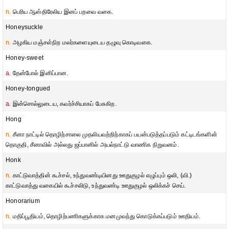
n.
பெரிய ஆஸ்திரேலிய இனப் பறவை வகை.
Honeysuckle
n.
அழகிய மஞ்சள்நிற மலர்களையுடைய தழுவு கொடிவகை.
Honey-sweet
a.
தேன்போல் இனிப்பான.
Honey-tongued
a.
இன்சொல்லுடைய, கவர்ச்சியாகப் பேசுகிற.
Hong
n.
சீனா நாட்டில் தொழிற்சாலை முதலியவற்றிற்காகப் பயன்படுத்தப்படும் கட்டிடங்களின்
தொகுதி, சீனாவில் அல்லது ஜப்பானில் அயல்நாட்டு வாணிக நிறுவனம்.
Honk
n.
காட்டுவாத்தின் கூச்சல், உந்துவண்டியினது ஊதுகுழல் எழுப்பும் ஒலி, (வி.)
காட்டுவாத்து வகையில் கூச்சலிடு, உந்துவண்டி ஊதுகுழல் ஒலிக்கச் செய்.
Honorarium
n.
மதிப்பூதியம், தொழிற்பணிகளுக்காக மனமுவந்து கொடுக்கப்படும் ஊதியம்.