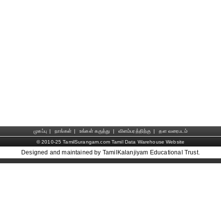
முகப்பு
|
நாங்கள்
|
உங்கள் கருத்து
|
விளம்பரத்திற்கு
|
தள வரைபடம்
© 2010-25 TamilSurangam.com Tamil Data Warehouse Website
Designed and maintained by TamilKalanjiyam Educational Trust.