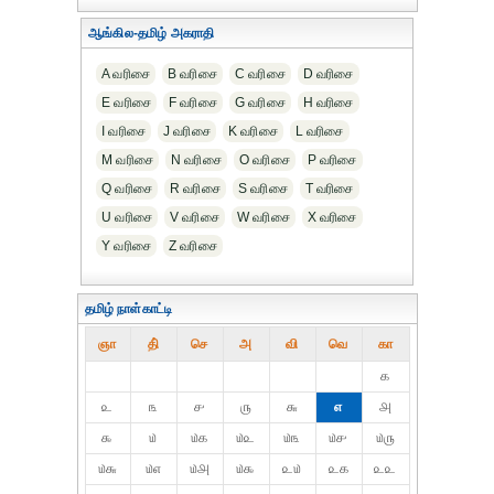
ஆங்கில-தமிழ் அகராதி
A வரிசை
B வரிசை
C வரிசை
D வரிசை
E வரிசை
F வரிசை
G வரிசை
H வரிசை
I வரிசை
J வரிசை
K வரிசை
L வரிசை
M வரிசை
N வரிசை
O வரிசை
P வரிசை
Q வரிசை
R வரிசை
S வரிசை
T வரிசை
U வரிசை
V வரிசை
W வரிசை
X வரிசை
Y வரிசை
Z வரிசை
தமிழ் நாள்காட்டி
ஞா
தி்
செ
அ
வி
வெ
கா
௧
௨
௩
௪
௫
௬
௭
௮
௯
௰
௰௧
௰௨
௰௩
௰௪
௰௫
௰௬
௰௭
௰௮
௰௯
௨௰
௨௧
௨௨