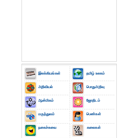
இலக்கியங்கள்
தமிழ் உலகம்
அறிவியல்
பொதுஅறிவு
ஆன்மிகம்
ஜோதிடம்
மருத்துவம்
பெண்கள்
நகைச்சுவை
கலைகள்