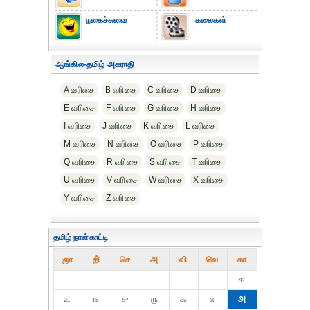
நகைச்சுவை
கலைகள்
ஆங்கில-தமிழ் அகராதி
A வரிசை
B வரிசை
C வரிசை
D வரிசை
E வரிசை
F வரிசை
G வரிசை
H வரிசை
I வரிசை
J வரிசை
K வரிசை
L வரிசை
M வரிசை
N வரிசை
O வரிசை
P வரிசை
Q வரிசை
R வரிசை
S வரிசை
T வரிசை
U வரிசை
V வரிசை
W வரிசை
X வரிசை
Y வரிசை
Z வரிசை
தமிழ் நாள்காட்டி
ஞா
தி்
செ
அ
வி
வெ
கா
௧
௨
௩
௪
௫
௬
௭
௮