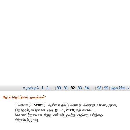
‹‹ முன்புறம்
1
2
80
81
82
83
84
98
99
தொடர்ச்சி ››
|
|
| ... |
|
|
|
|
| ... |
|
|
தேட‌ல் தொட‌ர்பான தகவ‌ல்க‌ள்:
G வரிசை (G Series) - ஆங்கில-தமிழ் அகராதி, அகராதி, வினை, குகை,
நீர்த்தேறல், கட்டுமான, முழு, gross, word, கற்பனைக்,
கோமாளித்தனமான, தேடு, சால்வரி, குடித்த, குதிரை, வார்த்தை,
கிரோலியர், grog