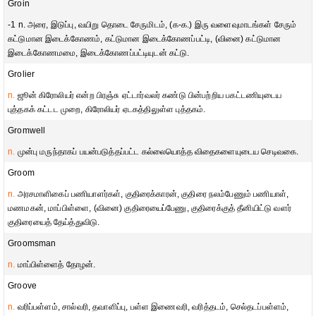
Groin
-1 n. அரை, இடுப்பு, வயிறு தொடை சேருமிடம், (க-க.) இரு வளைவுமாடங்கள் சேரும்
கட்டுமான இடைக்கோணம், கட்டுமான இடைக்கோணப்பட்டி, (வினை) கட்டுமான
இடைக்கோணமமை, இடைக்கோணப்பட்டியுடன் கட்டு.
Grolier
n.
ஜூன் கிரோலியர் என்ற பிரஞ்சு ஏட்டார்வலர் கண்டு பின்பற்றிய பகட்டணியுடைய
புத்தகக் கட்டட முறை, கிரோலியர் ஏடகத்திலுள்ள புத்தகம்.
Gromwell
n.
முன்பு மருந்தாகப் பயன்படுத்தப்பட்ட கல்லையொத்த விதைகளையுடைய செடிவகை.
Groom
n.
அரசமாளிகைப் பணியாளர்கள், குதிரைக்காரன், குதிரை நலம்பேணும் பணியாள்,
மணமகன், மாப்பிள்ளை, (வினை) குதிரையைப்பேணு, குதிரைக்குத் தீனியிட்டு வளர்
குதிரையைத் தேய்த்துவிடு.
Groomsman
n.
மாப்பிள்ளைத் தோழன்.
Groove
n.
வரிப்பள்ளம், சால்வரி, தவாளிப்பு, பள்ள இணைவரி, வரித்தடம், செல்தடப்பள்ளம்,