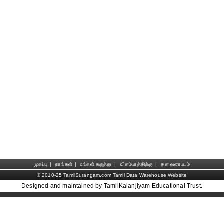
முகப்பு
|
நாங்கள்
|
உங்கள் கருத்து
|
விளம்பரத்திற்கு
|
தள வரைபடம்
© 2010-25 TamilSurangam.com Tamil Data Warehouse Website
Designed and maintained by TamilKalanjiyam Educational Trust.