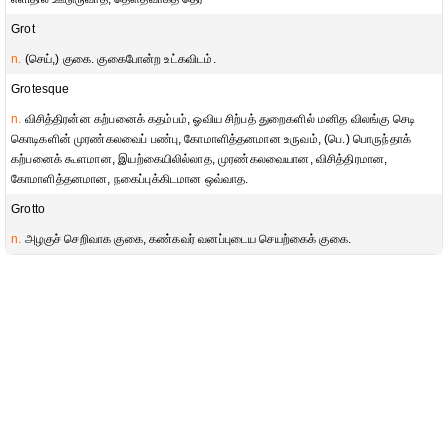
Grot
n.
(செய்,) குகை. குகைபோன்ற உட்கவிடம்.
Grotesque
n.
விசித்திரன்ன கற்பனைக் கதம்பம், ஓவிய சிற்பத் துறைகளில் மனித விலங்கு செடி
கொடிகளின் முரண்கலவைப் பண்பு, கோமாளித்தனமான உருவம், (பெ.) பொருந்தாக்
கற்பனைக் கூளமான, இயற்கையிலில்லாத, முரண்கலவையான, விசித்திரமான,
கோமாளித்தனமான, நகைப்புக்கிடமான ஒவ்வாத.
Grotto
n.
அழகுச் செறிவாக குகை, கண்கவர் வனப்புடைய செயற்கைக் குகை.