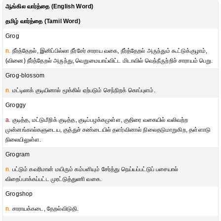
ஆங்கில வார்த்தை (English Word)
தமிழ் வார்த்தை (Tamil Word)
Grog
n.
நீர்த்தேறல், இனிப்பில்லா நீர்சேர் சாராய வகை, நீர்த்தேறல் அருந்தும் கூட்டுக்குழாம்,
(வினை) நீர்த்தேறல் அருந்து, வெறுமையாய்விட்ட மிடாவில் வெந்நீருற்றிச் சாராயம் பெறு.
Grog-blossom
n.
மட்டிலாக் குடியினால் மூக்கில் ஏற்படும் செந்நிறக் கொப்புளம்.
Groggy
a.
குடித்த, மட்டுமீறிக் குடித்த, குடிப்பழக்கமுள்ள, குதிரை வகையில் வலிவற்ற
முன்னங்கால்களுடைய, குத்துச் சண்டையில் தளர்வினால் நிலைதடுமாறுகிற, தள்ளாடு
நிலையிலுள்ள.
Grogram
n.
பட்டும் கவரிமான் மயிரும் கம்பளியும் சேர்த்து நெய்யப்பட்டுப் பசையால்
விறைப்பாக்கப்பட்ட முரட்டுத்துணி வகை.
Grogshop
n.
சாராயக்கடை, தேறல்விடுதி.