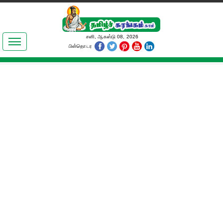
இலக்கியங்கள்
சனி, ஆகஸ்டு 08, 2026
பின்தொடர
தமிழ் உலகம்
அறிவியல்
பொதுஅறிவு
ஆன்மிகம்
ஜோதிடம்
மருத்துவம்
பெண்கள் பகுதி
நகைச்சுவை
கலையுலகம்