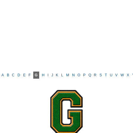
A
B
C
D
E
F
G
H
I
J
K
L
M
N
O
P
Q
R
S
T
U
V
W
X