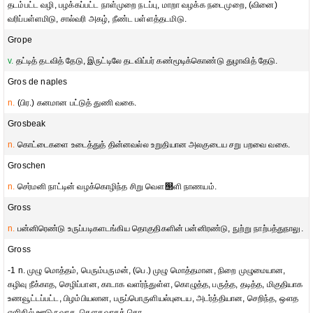
தடம்பட்ட வழி, பழக்கப்பட்ட நாள்முறை நடப்பு, மாறா வழக்க நடைமுறை, (வினை)
வரிப்பள்ளமிடு, சால்வரி அகழ், நீண்ட பள்ளத்தடமிடு.
Grope
v.
தட்டித் தடவித் தேடு, இருட்டிலே தடவிப்பர் கண்மூடிக்கொண்டு துழாவித் தேடு.
Gros de naples
n.
(பிர.) கனமான பட்டுத் துணி வகை.
Grosbeak
n.
கொட்டைகளை உடைத்துத் தின்னவல்ல உறுதியான அலகுடைய சறு பறவை வகை.
Groschen
n.
செர்மனி நாட்டின் வழக்கொழிந்த சிறு வௌ஢ளி நாணயம்.
Gross
n.
பன்னிரெண்டு உருப்படிகளடங்கிய தொகுதிகளின் பன்னிரண்டு, நுற்று நாற்பத்துநாலு.
Gross
-1 n. முழு மொத்தம், பெரும்பருமன், (பெ.) முழு மொத்தமான, நிறை முழுமையான,
கழிவு நீக்காத, செழிப்பான, காடாக வளர்ந்துள்ள, கொழுத்த, பருத்த, தடித்த, மிகுதியாக
உணவூட்டப்பட்ட, பிழம்பியலான, பருப்பொருளியல்புடைய, அடர்த்தியான, செறிந்த, ஔத
எளிதில் ஊடுருவாத, தௌதவாகத் தெர