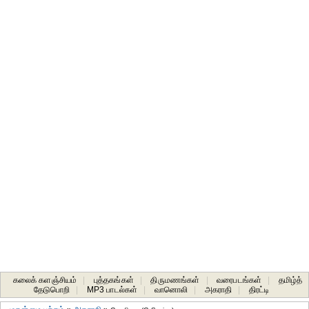
கலைக் களஞ்சியம்
|
புத்தகங்கள்
|
திருமணங்கள்
|
வரைபடங்கள்
|
தமிழ்த்
தேடுபொறி
|
MP3 பாடல்கள்
|
வானொலி
|
அகராதி
|
திரட்டி