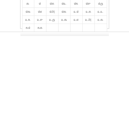
௯
௰
௰௧
௰௨
௰௩
௰௪
௰௫
௰௬
௰௭
௰௮
௰௯
௨௰
௨௧
௨௨
௨௩
௨௪
௨௫
௨௬
௨௭
௨௮
௨௯
௩௰
௩௧