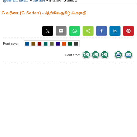
முதன்மை பக்கம்
»
அகராதி
»
G வரிசை (G Series)
G வரிசை (G Series) - ஆங்கில-தமிழ் அகராதி
Font color:
Font size: