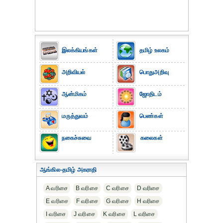
இலக்கியங்கள்
தமிழ் உலகம்
அறிவியல்
பொதுஅறிவு
ஆன்மிகம்
ஜோதிடம்
மருத்துவம்
பெண்கள்
நகைச்சுவை
கலைகள்
ஆங்கில-தமிழ் அகராதி
A வரிசை
B வரிசை
C வரிசை
D வரிசை
E வரிசை
F வரிசை
G வரிசை
H வரிசை
I வரிசை
J வரிசை
K வரிசை
L வரிசை