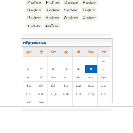
M வரிசை
N வரிசை
O வரிசை
P வரிசை
Q வரிசை
R வரிசை
S வரிசை
T வரிசை
U வரிசை
V வரிசை
W வரிசை
X வரிசை
Y வரிசை
Z வரிசை
தமிழ் நாள்காட்டி
ஞா
தி்
செ
அ
வி
வெ
கா
௧
௨
௩
௪
௫
௬
௭
௮
௯
௰
௰௧
௰௨
௰௩
௰௪
௰௫
௰௬
௰௭
௰௮
௰௯
௨௰
௨௧
௨௨
௨௩
௨௪
௨௫
௨௬
௨௭
௨௮
௨௯
௩௰
௩௧