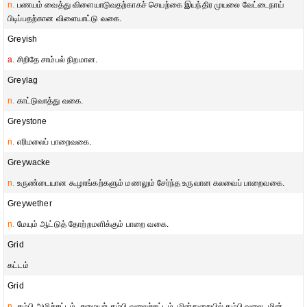
n.
பணயம் வைத்து விளையாடுவதற்காகச் செயற்கை இயந்திர முயலை வேட்டைநாய்
பிடிப்பதற்கான விளையாட்டு வகை.
Greyish
a.
சிறிதே சாம்பல் நிறமான.
Greylag
n.
காட்டுவாத்து வகை.
Greystone
n.
எரிமலைப் பாறைவகை.
Greywacke
n.
உருண்டையான கூழாங்கற்களும் மணலும் சேர்ந்த உருவான கலவைப் பாறைவகை.
Greywether
n.
மேயும் ஆட்டுத் தோற்றமளிக்கும் பாறை வகை.
Grid
கட்டம்
Grid
n.
கம்பி அழிச்சட்டம், சமையற் கம்பி வலைச்சட்டம், மின்துறையில் கம்பி வலை, மின்