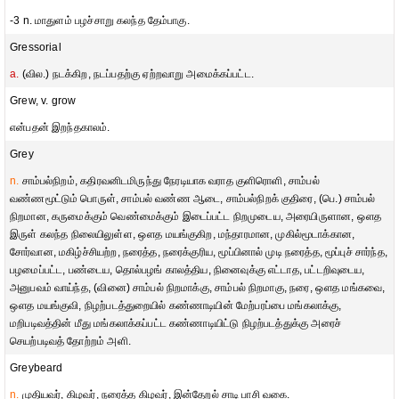
-3 n. மாதுளம் பழச்சாறு கலந்த தேம்பாகு.
Gressorial
a.
(வில.) நடக்கிற, நடப்பதற்கு ஏற்றவாறு அமைக்கப்பட்ட.
Grew, v. grow
என்பதன் இறந்தகாலம்.
Grey
n.
சாம்பல்நிறம், கதிரவனிடமிருந்து நேரடியாக வராத குளிரொளி, சாம்பல்
வண்ணமூட்டும் பொருள், சாம்பல் வண்ண ஆடை, சாம்பல்நிறக் குதிரை, (பெ.) சாம்பல்
நிறமான, கருமைக்கும் வெண்மைக்கும் இடைப்பட்ட நிறமுடைய, அரையிருளான, ஔத
இருள் கலந்த நிலையிலுள்ள, ஔத மயங்குகிற, மந்தாரமான, முகில்மூடாக்கான,
சோர்வான, மகிழ்ச்சியற்ற, நரைத்த, நரைக்குரிய, மூப்பினால் முடி நரைத்த, மூப்புச் சார்ந்த,
பழமைப்பட்ட, பண்டைய, தொல்பழங் காலத்திய, நினைவுக்கு எட்டாத, பட்டறிவுடைய,
அனுபவம் வாய்ந்த, (வினை) சாம்பல் நிறமாக்கு, சாம்பல் நிறமாகு, நரை, ஔத மங்கவை,
ஔத மயங்குவி, நிழற்படத்துறையில் கண்ணாடியின் மேற்பரப்பை மங்கலாக்கு,
மறிபடிவத்தின் மீது மங்கலாக்கப்பட்ட கண்ணாடியிட்டு நிழற்படத்துக்கு அரைச்
செயற்படிவத் தோற்றம் அளி.
Greybeard
n.
முதியவர், கிழவர், நரைத்த கிழவர், இன்தேறல் சாடி பாசி வகை.