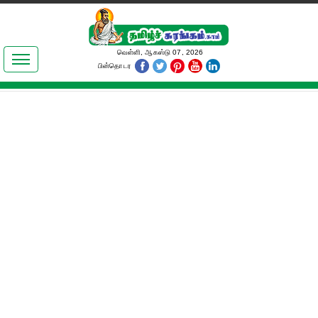
இலக்கியங்கள்
வெள்ளி, ஆகஸ்டு 07, 2026
பின்தொடர
தமிழ் உலகம்
அறிவியல்
பொதுஅறிவு
ஆன்மிகம்
ஜோதிடம்
மருத்துவம்
பெண்கள் பகுதி
நகைச்சுவை
கலையுலகம்