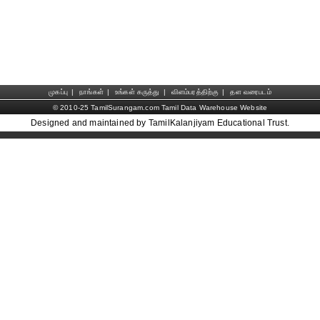
முகப்பு
|
நாங்கள்
|
உங்கள் கருத்து
|
விளம்பரத்திற்கு
|
தள வரைபடம்
© 2010-25 TamilSurangam.com Tamil Data Warehouse Website
Designed and maintained by TamilKalanjiyam Educational Trust.