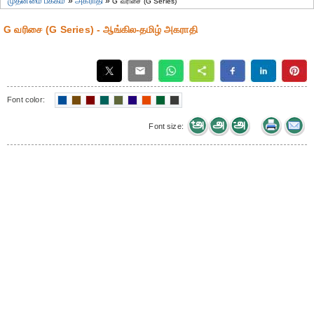
முதன்மை பக்கம்
»
அகராதி
»
G வரிசை (G Series)
G வரிசை (G Series) - ஆங்கில-தமிழ் அகராதி
Font color:
Font size: