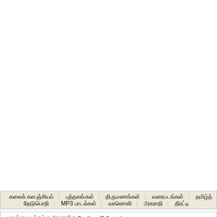
கலைக் களஞ்சியம்
|
புத்தகங்கள்
|
திருமணங்கள்
|
வரைபடங்கள்
|
தமிழ்த்
தேடுபொறி
|
MP3 பாடல்கள்
|
வானொலி
|
அகராதி
|
திரட்டி