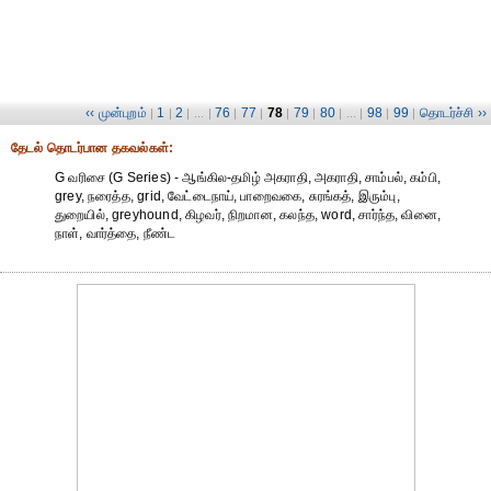
‹‹ முன்புறம்
1
2
76
77
78
79
80
98
99
தொடர்ச்சி ››
|
|
| ... |
|
|
|
|
| ... |
|
|
தேட‌ல் தொட‌ர்பான தகவ‌ல்க‌ள்:
G வரிசை (G Series) - ஆங்கில-தமிழ் அகராதி, அகராதி, சாம்பல், கம்பி,
grey, நரைத்த, grid, வேட்டைநாய், பாறைவகை, சுரங்கத், இரும்பு,
துறையில், greyhound, கிழவர், நிறமான, கலந்த, word, சார்ந்த, வினை,
நாள், வார்த்தை, நீண்ட