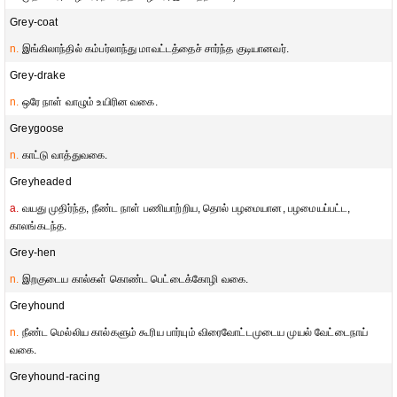
Grey-coat
n.
இங்கிலாந்தில் கம்பர்லாந்து மாவட்டத்தைச் சார்ந்த குடியானவர்.
Grey-drake
n.
ஒரே நாள் வாழும் உயிரின வகை.
Greygoose
n.
காட்டு வாத்துவகை.
Greyheaded
a.
வயது முதிர்ந்த, நீண்ட நாள் பணியாற்றிய, தொல் பழமையான, பழமையப்பட்ட,
காலங்கடந்த.
Grey-hen
n.
இறகுடைய கால்கள் கொண்ட பெட்டைக்கோழி வகை.
Greyhound
n.
நீண்ட மெல்லிய கால்களும் கூரிய பார்யும் விரைவோட்டமுடைய முயல் வேட்டைநாய்
வகை.
Greyhound-racing