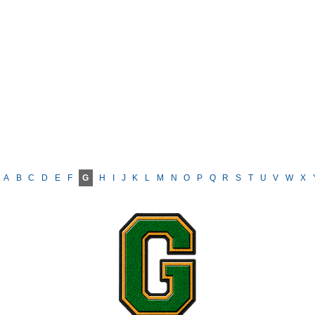
A
B
C
D
E
F
G
H
I
J
K
L
M
N
O
P
Q
R
S
T
U
V
W
X