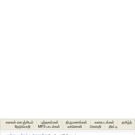
கலைக் களஞ்சியம்
|
புத்தகங்கள்
|
திருமணங்கள்
|
வரைபடங்கள்
|
தமிழ்த்
தேடுபொறி
|
MP3 பாடல்கள்
|
வானொலி
|
அகராதி
|
திரட்டி