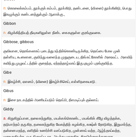
n.
கொலைக்கம்பம், தூக்குக் கம்பம், தூக்கிடு, தண்டனை, (வினை) தூக்கிலிடு, பொது
இகழுக்கும் கண்டனத்துக்கும் ஆளாக்கு.,
Gibbon
n.
கிழக்கிந்தியத் தீவுகளிலுள்ள நீண்ட கைகளுள்ள குரங்குவகை.
Gibbose, gibbous
குவிவான, தொங்கலாகப் புடைத்து உந்திக்கொண்டிருக்கிற, தொப்பை போல முன்
தள்ளிய, கூனலான, குவிந்து வளைந்த முதுகுடைய, திங்கட்கோளில் அரைவட்ட அளவிற்
கவிந்து முழுவட்டத்தில் குறைந்த, ஏற்றத்தாழ்வாய் இருபுறமும் புறங்குவிந்த.
Gibe
n.
இகழ்ச்சி, ஏளனம், (வினை) இகழ்ச்சிசெய், எள்ளிநகையாடு.
Gibus
n.
இசை நாடகத்தில் அணியப்படும் தொப்பி, நீளமடிப்புக் குல்லாய்.
Giddy
a.
கிறுகிறுப்பான, தலைசுற்றுகிற, மயக்கங்கொண்ட, மயங்கிக் கீழே விழத்தக்க,
தடுமாற்றம் தருகிற, தலைசுற்றுகிற வேகத்திற் சுழல்கிற, சுக்ஷ்ன் றோடுகிற, இறுமார்ந்த,
தன்னைமறந்த, எளிதில் உணர்ச்சி வசப்படுகிற, முன்னாய் வற்ற, ஆழ்ந்தாய்வற்ற,
மனஉறுதியற்ற, ஒரு நிலைப்படாத, அடிக்கடிமாறுகிற, சிறுபிள்ளைத்தனமாக,