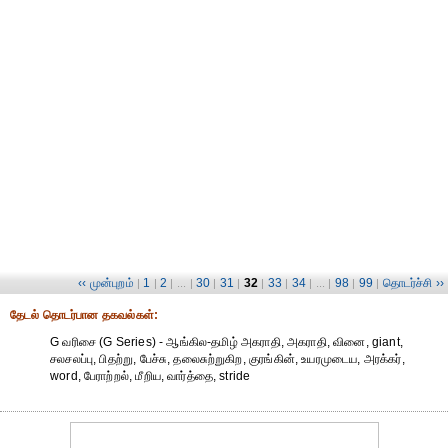
‹‹ முன்புறம்
1
2
30
31
32
33
34
98
99
தொடர்ச்சி ››
|
|
| ... |
|
|
|
|
| ... |
|
|
தேட‌ல் தொட‌ர்பான தகவ‌ல்க‌ள்:
G வரிசை (G Series) - ஆங்கில-தமிழ் அகராதி, அகராதி, வினை, giant,
சலசலப்பு, பிதற்று, பேச்சு, தலைசுற்றுகிற, குரங்கின், உயரமுடைய, அரக்கர்,
word, பேராற்றல், மீறிய, வார்த்தை, stride