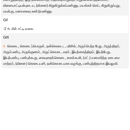
விளையாட்டியல்புடைய, (வினை) கிறுகிறுக்கப்பண்ணு, மயங்கச் செய், கிறுகிறுப்புறு,
மயங்கு, மனஉலைவு உண்டுபண்ணு.
Gif
-2 n. மீன் ஈட்டி வகை.
Gift
n.
கொடை, கொடைப்பொருள், நன்கொடைட, பரிசில், அரும்பெற்ற பேறு, அருந்திறம்,
அரும்பண்பு, அருங்குணம், அருட்கொடை, வரம், இயற்கைத்திறம், இயற்பேறு,
இயற்பண்பு, பண்புக்கூறு, கையுறைக்கொடை, கைக்கூலி, (சட்.) மனமார்ந்த உடைமை
மாற்றம், (வினை) கொடையளி, நன்கொடையாக வழங்கு, பண்புத்திறமாக இயலுவி.