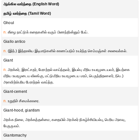
ஆங்கில வார்த்தை (English Word)
தமிழ் வார்த்தை (Tamil Word)
Ghoul
n.
கீழை நாட்டுக் கதைகளில் வரும் பிணந்தின்னும் பேய்.
Giallo antico
n.
(இத்.) இத்தாலிய இடிபாடுகளில் காணப்படும் உயர்ந்த செம்மஞ்சள் சலவைக்கல்.
Giant
n.
அரக்கர், இராட்சதர், பேராற்றல் வாய்ந்தவர், இயல்பு மீறிய உயரமுடையவர், இயற்கை
மீறிய உயரமுடைய விலங்கு, மட்டுமீறிய உயரமுடைய மரம், பெருந்திறலாளர், (பெ.)
அளவிற்பெரிய பேராற்றல் வாய்ந்த.
Giant-cement
n.
உறுதிச் சீமைக்காரை.
Giant-hood, giantism
அரக்க நிலை, அரக்கத்தன்மை, கதையில் அரக்கர் நிகழ்ச்சியியல்பு, பெரிய அளவு,
பேருருவம்.
Giantomachy