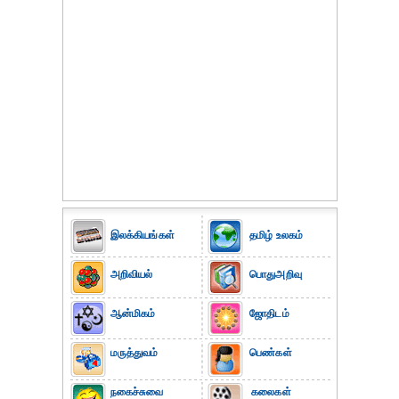
இலக்கியங்கள்
தமிழ் உலகம்
அறிவியல்
பொதுஅறிவு
ஆன்மிகம்
ஜோதிடம்
மருத்துவம்
பெண்கள்
நகைச்சுவை
கலைகள்