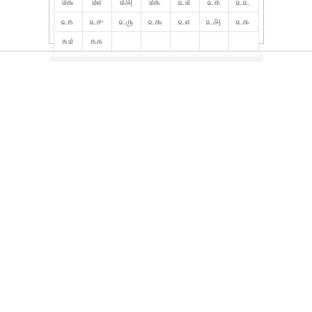
௰௬
௰௭
௰௮
௰௯
௨௰
௨௧
௨௨
௨௩
௨௪
௨௫
௨௬
௨௭
௨௮
௨௯
௩௰
௩௧