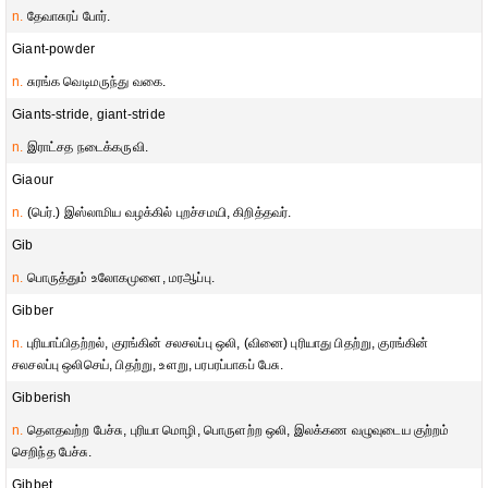
n.
தேவாசுரப் போர்.
Giant-powder
n.
சுரங்க வெடிமருந்து வகை.
Giants-stride, giant-stride
n.
இராட்சத நடைக்கருவி.
Giaour
n.
(பெர்.) இஸ்லாமிய வழக்கில் புறச்சமயி, கிறித்தவர்.
Gib
n.
பொருத்தும் உலோகமுளை, மரஆப்பு.
Gibber
n.
புரியாப்பிதற்றல், குரங்கின் சலசலப்பு ஒலி, (வினை) புரியாது பிதற்று, குரங்கின்
சலசலப்பு ஒலிசெய், பிதற்று, உளறு, பரபரப்பாகப் பேசு.
Gibberish
n.
தௌதவற்ற பேச்சு, புரியா மொழி, பொருளற்ற ஒலி, இலக்கண வழுவுடைய குற்றம்
செறிந்த பேச்சு.
Gibbet