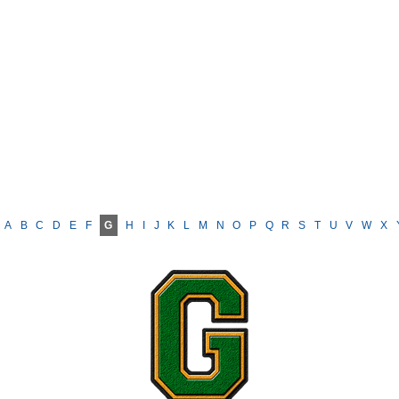
A
B
C
D
E
F
G
H
I
J
K
L
M
N
O
P
Q
R
S
T
U
V
W
X