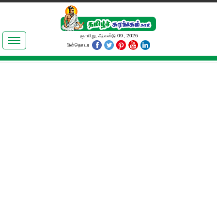
இலக்கியங்கள்
ஞாயிறு, ஆகஸ்டு 09, 2026
பின்தொடர
தமிழ் உலகம்
அறிவியல்
பொதுஅறிவு
ஆன்மிகம்
ஜோதிடம்
மருத்துவம்
பெண்கள் பகுதி
நகைச்சுவை
கலையுலகம்