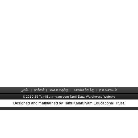
முகப்பு
|
நாங்கள்
|
உங்கள் கருத்து
|
விளம்பரத்திற்கு
|
தள வரைபடம்
© 2010-25 TamilSurangam.com Tamil Data Warehouse Website
Designed and maintained by TamilKalanjiyam Educational Trust.