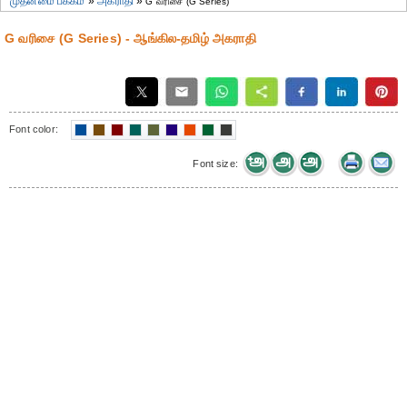
முதன்மை பக்கம்
»
அகராதி
»
G வரிசை (G Series)
G வரிசை (G Series) - ஆங்கில-தமிழ் அகராதி
Font color:
Font size: