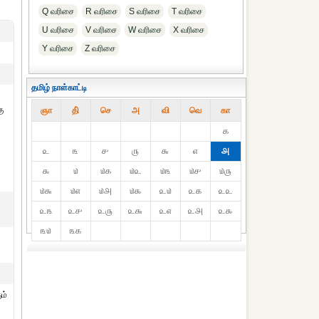
Q வரிசை
R வரிசை
S வரிசை
T வரிசை
U வரிசை
V வரிசை
W வரிசை
X வரிசை
Y வரிசை
Z வரிசை
தமிழ் நாள்காட்டி
ு
ஞா
தி்
செ
அ
வி
வெ
கா
௧
ி
௨
௩
௪
௫
௬
௭
௮
௯
௰
௰௧
௰௨
௰௩
௰௪
௰௫
௰௬
௰௭
௰௮
௰௯
௨௰
௨௧
௨௨
௨௩
௨௪
௨௫
௨௬
௨௭
௨௮
௨௯
௩௰
௩௧
ும்