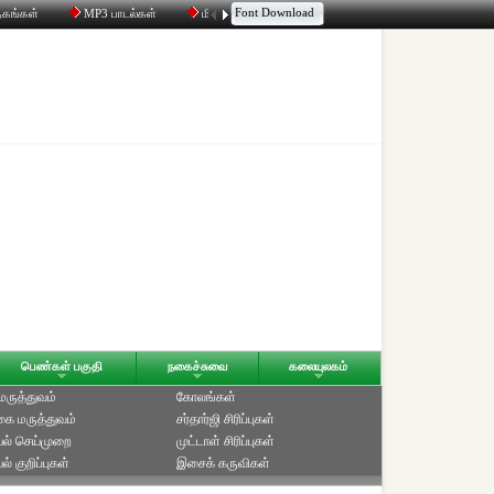
Font Download
தகங்கள்
MP3 பாடல்கள்
மின்னஞ்சல்
திரட்டி
உரையாடல்
பெண்கள் பகுதி
நகைச்சுவை
கலையுலகம்
 மருத்துவம்
கோலங்கள்
ை மருத்துவம்
சர்தார்ஜி சிரிப்புகள்
ல் செய்முறை
முட்டாள் சிரிப்புகள்
் குறிப்புகள்
இசைக் கருவிகள்