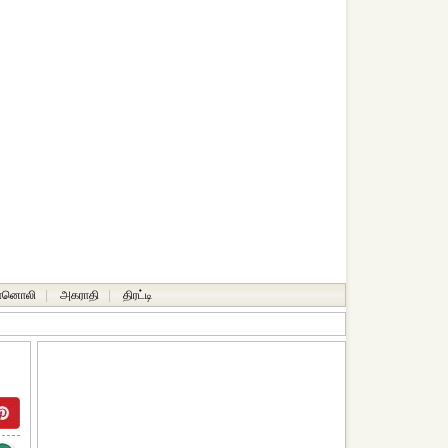
ானொலி
|
அகராதி
|
திரட்டி