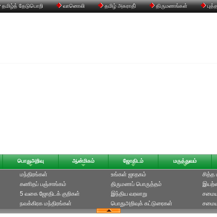
தமிழ்த் தேடுபொறி
வானொலி
தமிழ் அகராதி்
திருமணங்கள்
புத்
பொதுஅறிவு
ஆன்மிகம்
ஜோதிடம்
மருத்துவம்
மந்திரங்கள்
உங்கள் ஜாதகம்
சித்த
கணிதப் பஞ்சாங்கம்
திருமணப் பொருத்தம்
இயற்க
5 வகை ஜோதிடக் குறிகள்
இந்திய வரலாறு
சமைய
நவக்கிரக மந்திரங்கள்
பொதுஅறிவுக் கட்டுரைகள்
சமையல