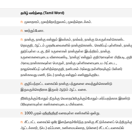
தமிழ் வார்த்தை (Tamil Word)
n.
மூலாதாரம், மூலத்தோற்றுவாய், மூலத்தொடக்கம்.
n.
ஊற்றுப்பேனா.
n.
நான்கு, நான்கு என்னும் இலக்கம், நால்வர், நான்கு பொருள்கள்கொண்ட
தொகுதி, ஆட்டம் முதலியவைகளில் நான்குகொண்ட கெலிப்புப் புள்ளிகள், நான்க
துடுப்புள்ள படகு, நீள் உருளைகள் நான்குள்ள இயந்திரம், நான்கு
உருளைகளையுடைய விசைவண்டி, 'நான்கு' என்னும் குறிஅளவுள்ள மிதியடி, குற
அளவு நான்காகவுள்ள பொருள், நான்கு புள்ளிகளையுடைய அட்டைட,
நாலுகெலிப்புப் புள்ளித்தொகுதி, நண்பகல் அல்லது நள்ளிரவுக்குப் பின்னர்
நான்காவது மணி, (பெ.) நான்கு என்னும் எண்ணுக்குரிய.
n.
குழிப்பந்தாட்ட வகையில் நான்கு பந்துகளை வைத்துக்கொண்டு
இருவருக்கெதிராக இருவர் ஆடும் ஆட்ட வகை.
நீரிலிருக்கும்போதும் நீருக்கு வௌதயிலிருக்கும்போதும் பார்ப்பதற்காக இரண்டு
பிரிவுகளாயுள்ள கண்களையுடைய மீன்வகை.
n.
1000 முதல் ஹீஹீஹீஹீ வரையுள்ள எண்களில் ஒன்று.
n.
சீட்டாட்ட வகையில் ஒரே இனத்தைச்சேர்ந்த நான்கு சீட்டுக்களைப் பெற்றிருக்க
ஆட்டக்காரர், (பெ.) ஏய்ப்பான, உண்மையல்லாத, (வினை) சீட்டாட்டவகையில்