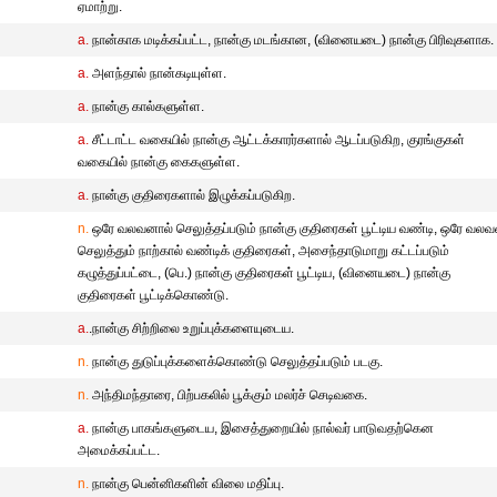
ஏமாற்று.
a.
நான்காக மடிக்கப்பட்ட, நான்கு மடங்கான, (வினையடை) நான்கு பிரிவுகளாக.
a.
அளந்தால் நான்கடியுள்ள.
a.
நான்கு கால்களுள்ள.
a.
சீட்டாட்ட வகையில் நான்கு ஆட்டக்காரர்களால் ஆடப்படுகிற, குரங்குகள்
வகையில் நான்கு கைகளுள்ள.
a.
நான்கு குதிரைகளால் இழுக்கப்படுகிற.
n.
ஒரே வலவனால் செலுத்தப்படும் நான்கு குதிரைகள் பூட்டிய வண்டி, ஒரே வலவ
செலுத்தும் நாற்கால் வண்டிக் குதிரைகள், அசைந்தாடுமாறு கட்டப்படும்
கழுத்துப்பட்டை, (பெ.) நான்கு குதிரைகள் பூட்டிய, (வினையடை) நான்கு
குதிரைகள் பூட்டிக்கொண்டு.
a.
.நான்கு சிற்றிலை உறுப்புக்களையுடைய.
n.
நான்கு துடுப்புக்களைக்கொண்டு செலுத்தப்படும் படகு.
n.
அந்திமந்தாரை, பிற்பகலில் பூக்கும் மலர்ச் செடிவகை.
a.
நான்கு பாகங்களுடைய, இசைத்துறையில் நால்வர் பாடுவதற்கென
அமைக்கப்பட்ட.
n.
நான்கு பென்னிகளின் விலை மதிப்பு.