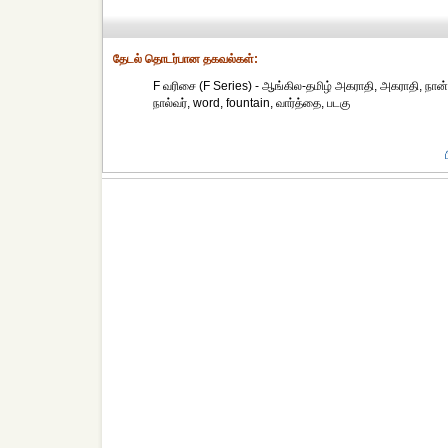
தேட‌ல் தொட‌ர்பான தகவ‌ல்க‌ள்:
F வரிசை (F Series) - ஆங்கில-தமிழ் அகராதி, அகராதி, நான்கு
நால்வர், word, fountain, வார்த்தை, படகு