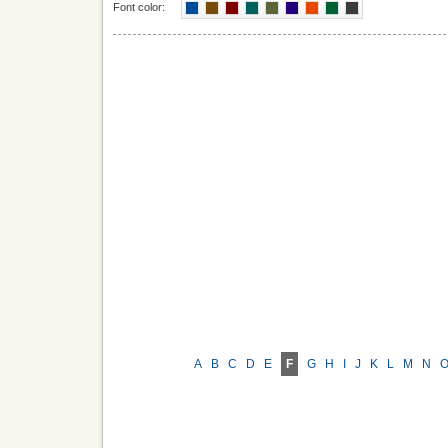
Font color:
A
B
C
D
E
F
G
H
I
J
K
L
M
N