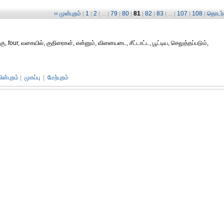
‹‹ முன்புறம்
1
2
79
80
81
82
83
107
108
தொடர்ச
|
|
| ... |
|
|
|
|
| ... |
|
|
, four, வகையில், குதிரைகள், என்னும், வினையடை, சீட்டாட்ட, பூட்டிய, செலுத்தப்படும்,
பின்புறம்
|
முகப்பு
|
மேற்புறம்