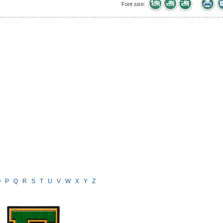
Font size:
O
P
Q
R
S
T
U
V
W
X
Y
Z