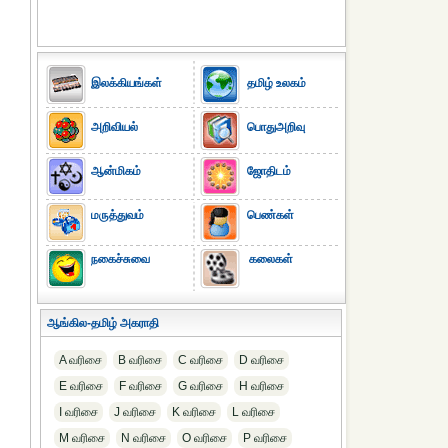
இலக்கியங்கள்
தமிழ் உலகம்
அறிவியல்
பொதுஅறிவு
ஆன்மிகம்
ஜோதிடம்
மருத்துவம்
பெண்கள்
நகைச்சுவை
கலைகள்
ஆங்கில-தமிழ் அகராதி
A வரிசை
B வரிசை
C வரிசை
D வரிசை
E வரிசை
F வரிசை
G வரிசை
H வரிசை
I வரிசை
J வரிசை
K வரிசை
L வரிசை
M வரிசை
N வரிசை
O வரிசை
P வரிசை