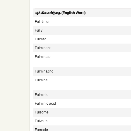
ஆங்கில வார்த்தை (English Word)
Full-timer
Fully
Fulmar
Fulminant
Fulminate
Fulminating
Fulmine
Fulminic
Fulminic acid
Fulsome
Fulvous
Fumade