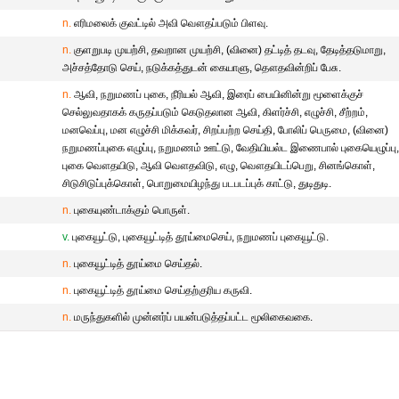
n.
எரிமலைக் குவட்டில் அவி வௌதப்படும் பிளவு.
n.
குளறுபடி முயற்சி, தவறான முயற்சி, (வினை) தட்டித் தடவு, தேடித்தடுமாறு,
அச்சத்தோடு செய், நடுக்கத்துடன் கையாளு, தௌதவின்றிப் பேசு.
n.
ஆவி, நறுமணப் புகை, நீரியல் ஆவி, இரைப் பையினின்று மூளைக்குச்
செல்லுவதாகக் கருதப்படும் கெடுதலான ஆவி, கிளர்ச்சி, எழுச்சி, சீற்றம்,
மனவெப்பு, மன எழுச்சி மிக்கவர், சிறப்பற்ற செய்தி, போலிப் பெருமை, (வினை)
நறுமணப்புகை எழுப்பு, நறுமணம் ஊட்டு, வேதியியல்ட இணைபால் புகையெழுப்பு
புகை வௌதயிடு, ஆவி வௌதவிடு, எழு, வௌதயிடப்பெறு, சினங்கொள்,
சிடுசிடுப்புக்கொள், பொறுமையிழந்து படபடப்புக் காட்டு, துடிதுடி.
n.
புகையுண்டாக்கும் பொருள்.
v.
புகையூட்டு, புகையூட்டித் தூய்மைசெய், நறுமணப் புகையூட்டு.
n.
புகையூட்டித் தூய்மை செய்தல்.
n.
புகையூட்டித் தூய்மை செய்தற்குரிய கருவி.
n.
மருந்துகளில் முன்னர்ப் பயன்படுத்தப்பட்ட மூலிகைவகை.