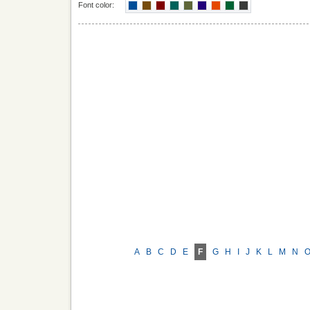
Font color:
A
B
C
D
E
F
G
H
I
J
K
L
M
N