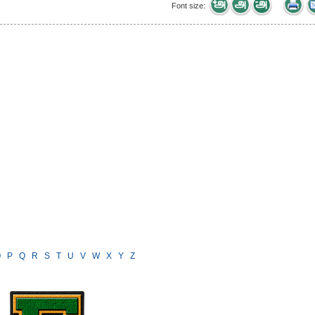
Font size:
O
P
Q
R
S
T
U
V
W
X
Y
Z