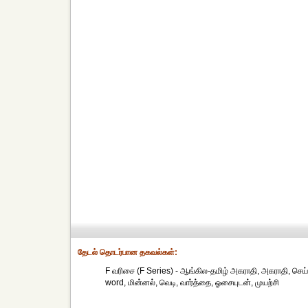
தேட‌ல் தொட‌ர்பான தகவ‌ல்க‌ள்:
F வரிசை (F Series) - ஆங்கில-தமிழ் அகராதி, அகராதி, செய், 
word, மின்னல், வெடி, வார்த்தை, ஓசையுடன், முயற்சி