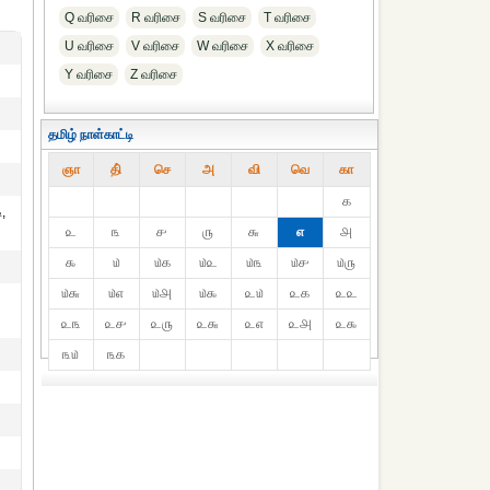
Q வரிசை
R வரிசை
S வரிசை
T வரிசை
U வரிசை
V வரிசை
W வரிசை
X வரிசை
Y வரிசை
Z வரிசை
தமிழ் நாள்காட்டி
ஞா
தி்
செ
அ
வி
வெ
கா
௧
,
௨
௩
௪
௫
௬
௭
௮
௯
௰
௰௧
௰௨
௰௩
௰௪
௰௫
௰௬
௰௭
௰௮
௰௯
௨௰
௨௧
௨௨
்
௨௩
௨௪
௨௫
௨௬
௨௭
௨௮
௨௯
௩௰
௩௧