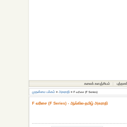
கலைக் களஞ்சியம்
|
புத்தகங
முதன்மை பக்கம்
»
அகராதி
»
F வரிசை (F Series)
F வரிசை (F Series) - ஆங்கில-தமிழ் அகராதி