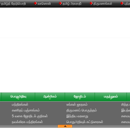
தமிழ்த் தேடுபொறி
வானொலி
தமிழ் அகராதி்
திருமணங்கள்
புத்
பொதுஅறிவு
ஆன்மிகம்
ஜோதிடம்
மருத்துவம்
மந்திரங்கள்
உங்கள் ஜாதகம்
சித்த
கணிதப் பஞ்சாங்கம்
திருமணப் பொருத்தம்
இயற்க
5 வகை ஜோதிடக் குறிகள்
இந்திய வரலாறு
சமைய
நவக்கிரக மந்திரங்கள்
பொதுஅறிவுக் கட்டுரைகள்
சமையல