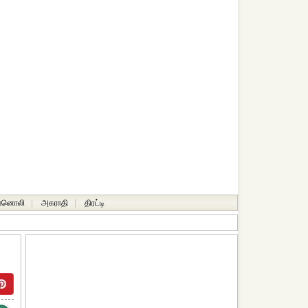
ானொலி
|
அகராதி
|
திரட்டி