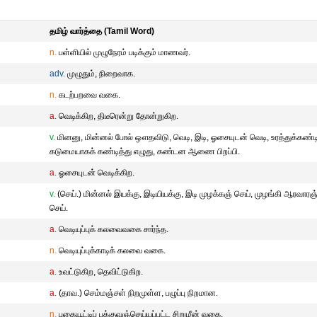
தமிழ் வார்த்தை (Tamil Word)
n.
பள்ளியில் முழுநேரம் படிக்கும் மாணவர்.
adv.
முழுதும், நிறைவாக.
n.
கடற்பறவை வகை.
a.
வெடிக்கிற, திடீரென்று தோன்றுகிற.
v.
மினனு, மின்னல் போல் ஔதவிடு, வெடி, இடி, ஓசையுடன் வெடி, உரத்துக்கண்டி
கடுமையாகக் கண்டித்து எழுது, கண்டன ஆணை பிறப்பி.
a.
ஓசையுடன் வெடிக்கிற.
v.
(செய்.) மின்னல் இயக்கு, இடியியக்கு, இடி முழக்கஞ் செய், முழங்கி ஆரவாரஞ
செய்.
a.
வெடியுப்புக் கலவைவகை சார்ந்த.
n.
வெடியுப்புக்காடிக் கலவை வகை.
a.
உவட்டுகிற, தெவிட்டுகிற.
a.
(தாவ.) செம்மஞ்சள் நிறமுள்ள, பழுப்பு நிறமான.
n.
புகையூட்டிப் பக்குவஞ்செய்யப்பட்ட சிறுமீன் வகை.