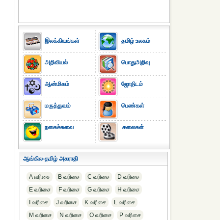
இலக்கியங்கள்
தமிழ் உலகம்
அறிவியல்
பொதுஅறிவு
ஆன்மிகம்
ஜோதிடம்
மருத்துவம்
பெண்கள்
நகைச்சுவை
கலைகள்
ஆங்கில-தமிழ் அகராதி
A வரிசை
B வரிசை
C வரிசை
D வரிசை
E வரிசை
F வரிசை
G வரிசை
H வரிசை
I வரிசை
J வரிசை
K வரிசை
L வரிசை
M வரிசை
N வரிசை
O வரிசை
P வரிசை