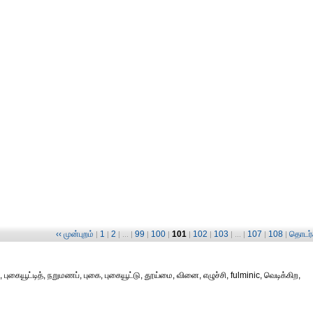
‹‹ முன்புறம்
1
2
99
100
101
102
103
107
108
தொடர்ச
|
|
| ... |
|
|
|
|
| ... |
|
|
புகையூட்டித், நறுமணப், புகை, புகையூட்டு, தூய்மை, வினை, எழுச்சி, fulminic, வெடிக்கிற,