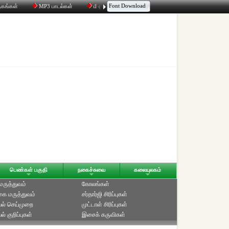
Font Download
தகங்கள்
MP3 பாடல்கள்
மின்னஞ்சல்
திரட்டி
உரையாடல்
பெண்கள் பகுதி
நகைச்சுவை
கலையுலகம்
 மருத்துவம்
கோலங்கள்
ை மருத்துவம்
சர்தார்ஜி சிரிப்புகள்
ல் செய்முறை
முட்டாள் சிரிப்புகள்
் குறிப்புகள்
இசைக் கருவிகள்