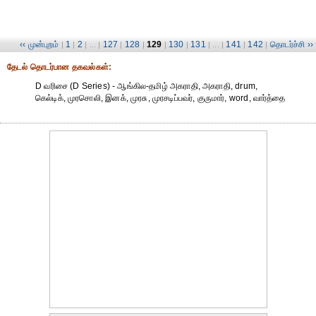
‹‹ முன்புறம்
1
2
127
128
129
130
131
141
142
தொடர்ச்சி ››
|
|
| ... |
|
|
|
|
| ... |
|
|
தேட‌ல் தொட‌ர்பான தகவ‌ல்க‌ள்:
D வரிசை (D Series) - ஆங்கில-தமிழ் அகராதி, அகராதி, drum,
கெல்டிக், முரசொலி, இனக், முரசு, முரசடிப்பவர், குருமார், word, வார்த்தை