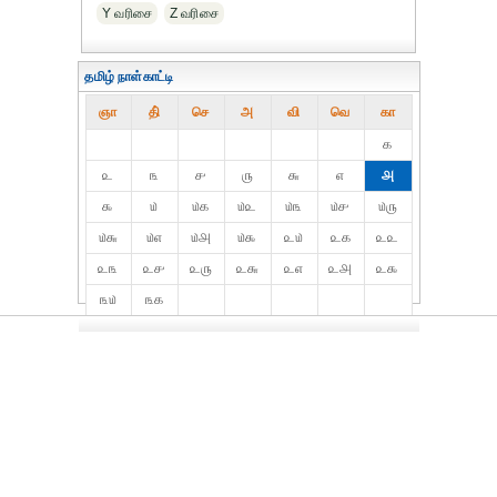
Y வரிசை
Z வரிசை
தமிழ் நாள்காட்டி
ஞா
தி்
செ
அ
வி
வெ
கா
௧
௨
௩
௪
௫
௬
௭
௮
௯
௰
௰௧
௰௨
௰௩
௰௪
௰௫
௰௬
௰௭
௰௮
௰௯
௨௰
௨௧
௨௨
௨௩
௨௪
௨௫
௨௬
௨௭
௨௮
௨௯
௩௰
௩௧