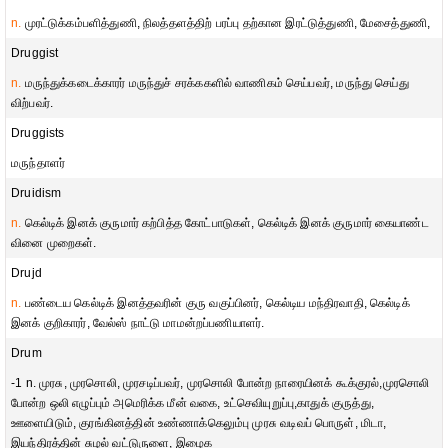
n.
முரட்டுக்கம்பளித்துணி, நிலத்தளத்திற் பரப்பு தற்கான இரட்டுத்துணி, மேசைத்துணி,
Druggist
n.
மருந்துக்கடைக்காரர் மருந்துச் சரக்ககளில் வாணிகம் செய்பவர், மருந்து செய்து
விற்பவர்.
Druggists
மருந்தாளர்
Druidism
n.
கெல்டிக் இனக் குருமார் கற்பித்த கோட்பாடுகள், கெல்டிக் இனக் குருமார் கையாண்ட
வினை முறைகள்.
Drujd
n.
பண்டைய கெல்டிக் இனத்தவரின் குரு வகுப்பினர், கெல்டிய மந்திரவாதி, கெல்டிக்
இனக் குறிகாரர், வேல்ஸ் நாட்டு மாமன்றப்பணியாளர்.
Drum
-1 n. முரசு, முரசொலி, முரசடிப்பவர், முரசொலி போன்ற நாரையினக் கூக்குரல்,முரசொலி
போன்ற ஒலி எழுப்பும் அமெரிக்க மீன் வகை, உட்செவியுறுப்பு,காதுக் குருத்து,
ஊளையிடும், குரங்கினத்தின் உண்ணாக்கெலும்பு முரசு வடிவப் பொருள், மிடா,
இயந்திரத்தின் சுழல் வட்டுருளை, இழைக