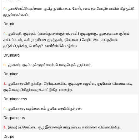
n.
முரசுகொட்டுவதற்கான குமிழ் நுனியுடைய கோல், சமைத்த கோழிக்காலின் கீழ்மூட்டு,
முருங்கைக்காய்.
Drunk
n.
குடிவெறி, குடித்தல் (காவல்துறைக்குற்றத் தாள்) குடிவழக்கு, குடித்ததாகக் குற்றம்
சாட்டப்படவர், கள் முதலியன குடித்தவர், (பெயரடை) வெறியுண்ட, கட்குறியல்
மூழ்கியிருக்கிற, பொங்கும் உணர்ச்சியில் மூழ்கிய.
Drunkard
n.
குடிகாரர், குடிப்பழக்கமுள்ளவர், போதையேறக் குடிப்பவர்.
Drunken
a.
குடிபோதையிலிருக்கிற, அறிவுமயக்கிய, குடிப்பழக்கமுள்ள, குடிபோன் விளைவான.,
குடிபோதையிலிருப்பதைக் காட்டுகிற, பயனற்ற.
Drunkenness
n.
குடிபோதை, வழக்கமாகக் குடிபோதையிலிருத்தல்.
Drupaceous
a.
(தாவ) உட்கொட்டை சூழ இனசதைச் சாறு உடைய கனிகளை விளைவிக்கிற.
Drupe