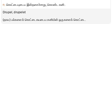
n.
கொட்டையுடைய இன்தசைச்சாறு, கொண்ட கனி.
Drupel, drupelet
(தாவ) பல்சுளைக் கொட்டைகயடைய கனியின் ஒருசுளைக் கொட்டை.