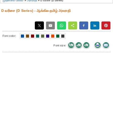
முதன்மை பக்கம்
»
அகராதி
»
D வரிசை (D Series)
D வரிசை (D Series) - ஆங்கில-தமிழ் அகராதி
Font color:
Font size: