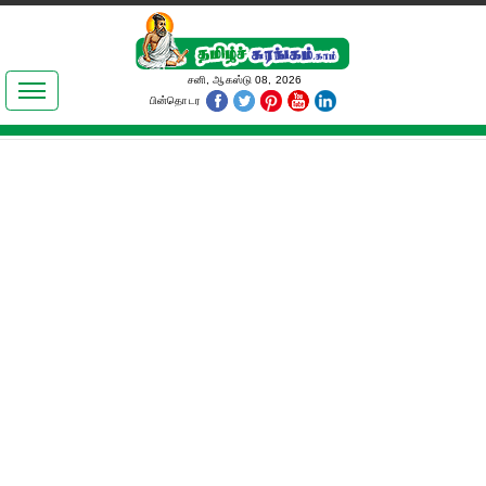
இலக்கியங்கள்
சனி, ஆகஸ்டு 08, 2026
பின்தொடர
தமிழ் உலகம்
அறிவியல்
பொதுஅறிவு
ஆன்மிகம்
ஜோதிடம்
மருத்துவம்
பெண்கள் பகுதி
நகைச்சுவை
கலையுலகம்