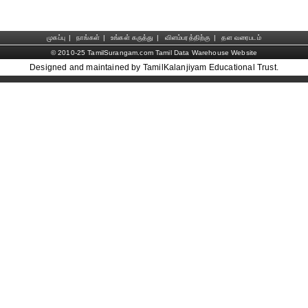
முகப்பு
|
நாங்கள்
|
உங்கள் கருத்து
|
விளம்பரத்திற்கு
|
தள வரைபடம்
© 2010-25 TamilSurangam.com Tamil Data Warehouse Website
Designed and maintained by TamilKalanjiyam Educational Trust.