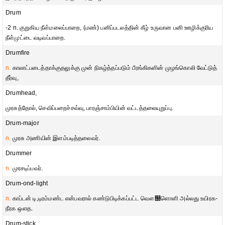
Drum
-2 n. குறுகிய நீள்மலைப்பாறை, (மண்) பனிப்படலத்தின் கீழ் உருவான பனி ஊழிக்குரிய
நீள்முட்டை வடிவப்பாறை.
Drumfire
n.
காலாட்படைத்தாக்குதலுக்கு முன் நிகழ்த்தப்படும் பீரங்கிகளின் முழங்கொலி வேட்டுத்
தீர்வு,
Drumhead,
முரசுத்தோல், செவிப்பறைச்சவ்வு, பாரஞ்சாம்பியின் வட்டத்தலையுறுப்பு.
Drum-major
n.
முரசு அணியின் இளம்படித்தலைவர்.
Drummer
n.
முரசடிப்பவர்.
Drum-ond-light
n.
காப்டன் டி,டிரம்மண்ட என்பவரால் கண்டுபிடிக்கப்பட்ட வௌ஢ளொளி அல்லது உயிரக-
நீரக ஔத.
Drum-stick