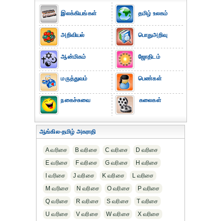
இலக்கியங்கள்
தமிழ் உலகம்
அறிவியல்
பொதுஅறிவு
ஆன்மிகம்
ஜோதிடம்
மருத்துவம்
பெண்கள்
நகைச்சுவை
கலைகள்
ஆங்கில-தமிழ் அகராதி
A வரிசை
B வரிசை
C வரிசை
D வரிசை
E வரிசை
F வரிசை
G வரிசை
H வரிசை
I வரிசை
J வரிசை
K வரிசை
L வரிசை
M வரிசை
N வரிசை
O வரிசை
P வரிசை
Q வரிசை
R வரிசை
S வரிசை
T வரிசை
U வரிசை
V வரிசை
W வரிசை
X வரிசை