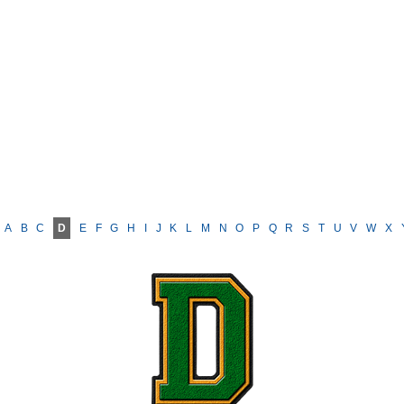
A
B
C
D
E
F
G
H
I
J
K
L
M
N
O
P
Q
R
S
T
U
V
W
X