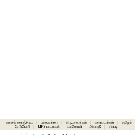
கலைக் களஞ்சியம்
|
புத்தகங்கள்
|
திருமணங்கள்
|
வரைபடங்கள்
|
தமிழ்த்
தேடுபொறி
|
MP3 பாடல்கள்
|
வானொலி
|
அகராதி
|
திரட்டி