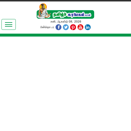
இலக்கியங்கள்
சனி, ஆகஸ்டு 08, 2026
பின்தொடர
தமிழ் உலகம்
அறிவியல்
பொதுஅறிவு
ஆன்மிகம்
ஜோதிடம்
மருத்துவம்
பெண்கள் பகுதி
நகைச்சுவை
கலையுலகம்