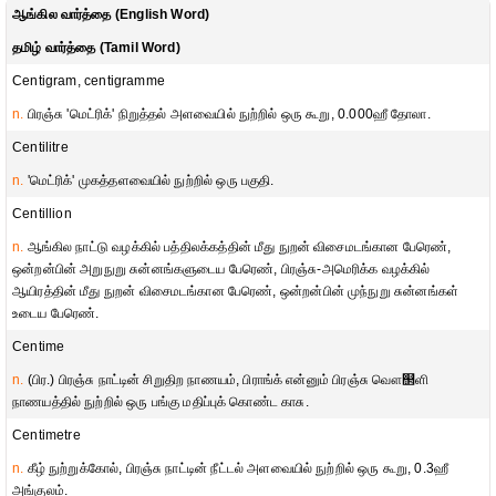
ஆங்கில வார்த்தை (English Word)
தமிழ் வார்த்தை (Tamil Word)
Centigram, centigramme
n.
பிரஞ்சு 'மெட்ரிக்' நிறுத்தல் அளவையில் நுற்றில் ஒரு கூறு, 0.000ஹீ தோலா.
Centilitre
n.
'மெட்ரிக்' முகத்தளவையில் நுற்றில் ஒரு பகுதி.
Centillion
n.
ஆங்கில நாட்டு வழக்கில் பத்திலக்கத்தின் மீது நுறன் விசைமடங்கான பேரெண்,
ஒன்றன்பின் அறுநுறு சுன்னங்களுடைய பேரெண், பிரஞ்சு-அமெரிக்க வழக்கில்
ஆயிரத்தின் மீது நுறன் விசைமடங்கான பேரெண், ஒன்றன்பின் முந்நுறு சுன்னங்கள்
உடைய பேரெண்.
Centime
n.
(பிர.) பிரஞ்சு நாட்டின் சிறுதிற நாணயம், பிராங்க் என்னும் பிரஞ்சு வௌ஢ளி
நாணயத்தில் நுற்றில் ஒரு பங்கு மதிப்புக் கொண்ட காசு.
Centimetre
n.
கீழ் நுற்றுக்கோல், பிரஞ்சு நாட்டின் நீட்டல் அளவையில் நுற்றில் ஒரு கூறு, 0.3ஹீ
அங்குலம்.