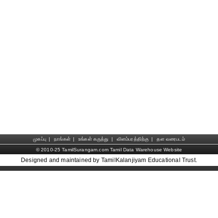
முகப்பு
|
நாங்கள்
|
உங்கள் கருத்து
|
விளம்பரத்திற்கு
|
தள வரைபடம்
© 2010-25 TamilSurangam.com Tamil Data Warehouse Website
Designed and maintained by TamilKalanjiyam Educational Trust.