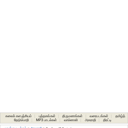
கலைக் களஞ்சியம்
|
புத்தகங்கள்
|
திருமணங்கள்
|
வரைபடங்கள்
|
தமிழ்த்
தேடுபொறி
|
MP3 பாடல்கள்
|
வானொலி
|
அகராதி
|
திரட்டி