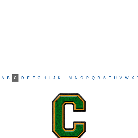
A
B
C
D
E
F
G
H
I
J
K
L
M
N
O
P
Q
R
S
T
U
V
W
X