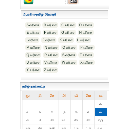
ஆங்கில-தமிழ் அகராதி
A வரிசை
B வரிசை
C வரிசை
D வரிசை
E வரிசை
F வரிசை
G வரிசை
H வரிசை
I வரிசை
J வரிசை
K வரிசை
L வரிசை
M வரிசை
N வரிசை
O வரிசை
P வரிசை
Q வரிசை
R வரிசை
S வரிசை
T வரிசை
U வரிசை
V வரிசை
W வரிசை
X வரிசை
Y வரிசை
Z வரிசை
தமிழ் நாள்காட்டி
ஞா
தி்
செ
அ
வி
வெ
கா
௧
௨
௩
௪
௫
௬
௭
௮
௯
௰
௰௧
௰௨
௰௩
௰௪
௰௫
௰௬
௰௭
௰௮
௰௯
௨௰
௨௧
௨௨