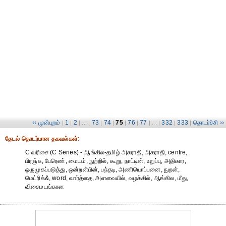
‹‹ முன்புறம்
1
2
73
74
75
76
77
332
333
தொடர்ச்சி ››
|
|
| ... |
|
|
|
|
| ... |
|
|
தேட‌ல் தொட‌ர்பான தகவ‌ல்க‌ள்:
C வரிசை (C Series) - ஆங்கில-தமிழ் அகராதி, அகராதி, centre,
பிரஞ்சு, பேரெண், மையம், நுற்றில், கூறு, நாட்டின், உறுப்பு, அதிகார,
ஒருமுகப்படுத்து, ஒன்றன்பின், பந்தடி, அணியொப்பனை, நுறன்,
மெட்ரிக்&, word, வார்த்தை, அளவையில், வழக்கில், ஆங்கில, மீது,
விசைமடங்கான