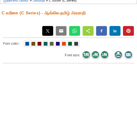
முதன்மை பக்கம்
»
அகராதி
»
C வரிசை (C Series)
C வரிசை (C Series) - ஆங்கில-தமிழ் அகராதி
Font color:
Font size: