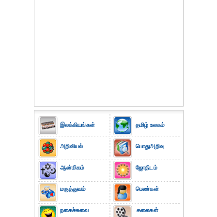
இலக்கியங்கள்
தமிழ் உலகம்
அறிவியல்
பொதுஅறிவு
ஆன்மிகம்
ஜோதிடம்
மருத்துவம்
பெண்கள்
நகைச்சுவை
கலைகள்