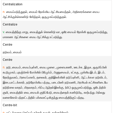
Centralization
n.
மையப்படுத்துதல், மையம் நோக்கிய ஆட்சியமைத்தல், அதிகாரங்களை மைய
ஆட்சிக்குக்கொண்டு சேர்த்தல், ஒருமுகப்படுத்துதல்.
Centralize
v.
மையத்திற்கு மாறு, மையத்துக் கொண்டு வா, ஒரே மையம் நோக்கி ஒருமுகப்படுத்து,
மாகாண ஆட்சிகளை மைய ஆட்சிக்கு உட்படுத்து.
Centre
நடுவம், மையம்
Centre
n.
நடு, மையம், மையப்புள்ளி, மைய முளை, முளையாணி, ஊடச்சு, இருசு, ஒருமிப்பின்
கூடுமுகம், புறஞ்செல் போக்கில் பிரிமுப்ம், அணுமையம், உட்கரு, முக்கியஇடம், இடம்,
தோற்றுவாய், அமைப்பாளர், தலைவர், குறிஇலக்கின் நடுப்புள்ளி, ஆட்டக்கள நடுவிடம்,
இடையாட்டக்காரர், நடுநோக்கிய பந்தடி, படையிண் நடுவணி, அரசியல் கட்சிகளிடையே
நடுநிலை வாதம், மிதவாதம், ஈர்ப்பு ஆற்றல்இலக்கு, (வி.) ஒருமுகப்படுத்து, ஒரிடத்தில்
குவி, மையத்தில் வை, மையக் குறிப்பேடு, மையத்தைக் கண்டுபிடி, காற்பந்து அல்லது
வளைகோல் பந்தாட்டத்தில் பக்கவாட்டிலிருந்து மையத்திற்குப் பந்தடி.
Centre-bit
n.
வட்டத்துளை செய்யும் தச்சன் கருவி, கன்னக்கோல்.