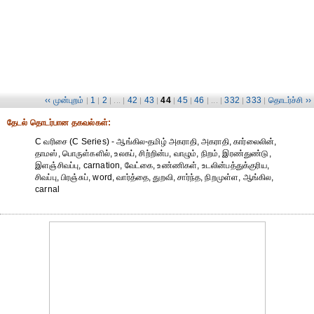
‹‹ முன்புறம்
1
2
42
43
44
45
46
332
333
தொடர்ச்சி ››
|
|
| ... |
|
|
|
|
| ... |
|
|
தேட‌ல் தொட‌ர்பான தகவ‌ல்க‌ள்:
C வரிசை (C Series) - ஆங்கில-தமிழ் அகராதி, அகராதி, கார்லைலின்,
தாமஸ், பொருள்களில், உலகப், சிற்றின்ப, வாழும், நிறம், இரண்துண்டு,
இளஞ்சிவப்பு, carnation, வேட்கை, உண்ணிகள், உடலின்பத்துக்குரிய,
சிவப்பு, பிரஞ்சுப், word, வார்த்தை, துறவி, சார்ந்த, நிறமுள்ள, ஆங்கில,
carnal