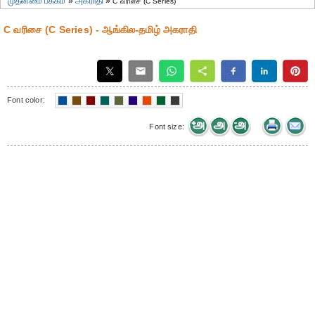
முதன்மை பக்கம்
»
அகராதி
»
C வரிசை (C Series)
C வரிசை (C Series) - ஆங்கில-தமிழ் அகராதி
Font color:
Font size: