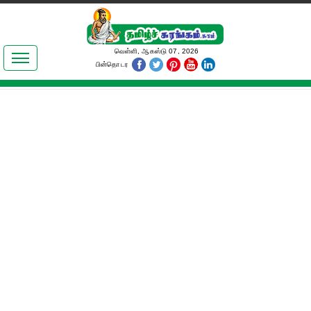
இலக்கியங்கள்
வெள்ளி, ஆகஸ்டு 07, 2026
பின்தொடர
தமிழ் உலகம்
அறிவியல்
பொதுஅறிவு
ஆன்மிகம்
ஜோதிடம்
மருத்துவம்
பெண்கள் பகுதி
நகைச்சுவை
கலையுலகம்