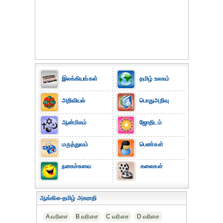
இலக்கியங்கள்
தமிழ் உலகம்
அறிவியல்
பொதுஅறிவு
ஆன்மிகம்
ஜோதிடம்
மருத்துவம்
பெண்கள்
நகைச்சுவை
கலைகள்
ஆங்கில-தமிழ் அகராதி
A வரிசை
B வரிசை
C வரிசை
D வரிசை