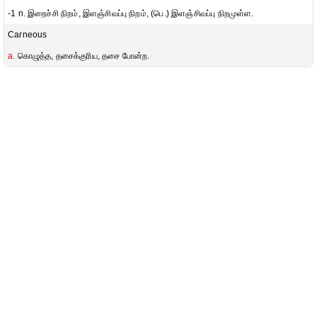
-1 n. இறைச்சி நிறம், இளஞ்சிவப்பு நிறம், (பெ.) இளஞ்சிவப்பு நிறமுள்ள.
Carneous
a.
கொழுத்த, தசைக்குரிய, தசை போன்ற.