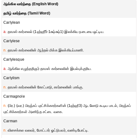
ஆங்கில வார்த்தை (English Word)
தமிழ் வார்த்தை (Tamil Word)
Carlylean
a.
தாமஸ் கார்லைல் (1ஹ்ஹீ5-1க்ஷ்க்ஷ்1) இலக்கிய நடையை ஒட்டிய.
Carlylese
n.
தாமஸ் கார்லைலின் ஆற்றல் மிக்க இலக்கியப்பாணி.
Carlylesque
a.
ஆங்கில எழுத்தறிஞர் தாமஸ் கார்லைலின் இயல்புக்குரிய.
Carlylism
n.
தாமஸ் கார்லைலின் கோட்பாடு, கார்லைலின் பாங்கு.
Carmagnole
n.
(பிர.) (வர.) பிரஞ்சுப் புரட்சிக்காரர்களின் (1ஹ்ஹீ3) ஆடலோடு கூடிய பாடல், பிரஞ்சுப்
புரட்சிக்காரர்கள் அணிந்த சட்டை வகை.
Carman
n.
விசைக்கல வலவர், மோட்டார் ஓட்டுபவர், வண்டியோட்டி.