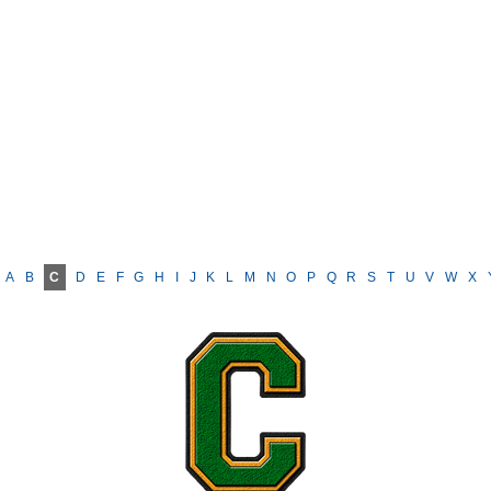
A
B
C
D
E
F
G
H
I
J
K
L
M
N
O
P
Q
R
S
T
U
V
W
X