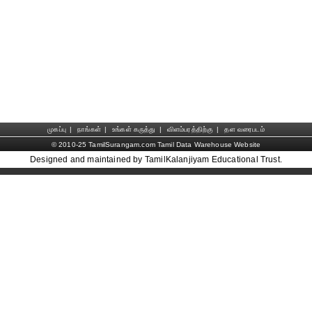
முகப்பு
|
நாங்கள்
|
உங்கள் கருத்து
|
விளம்பரத்திற்கு
|
தள வரைபடம்
© 2010-25 TamilSurangam.com Tamil Data Warehouse Website
Designed and maintained by TamilKalanjiyam Educational Trust.