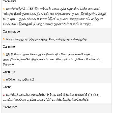
Carmelite
n.
பாலஸ்தீனத்தில் 1156-இல் கார்மெல் மலையருகே தொடங்கப்பெற்ற சபையைப்
பின்பற்றி இரண்துண்டு வாழும் கட்டுப்பாடு மேற்கொண்ட துறவி, இரண்துண்டு வாழும்
நியதியுடைய துறவி நங்கை, பேரிக்காய்இனப் பழவகை, நேர்த்தியான கம்பளித்துணி
வகை, (பெ.) இரண்துண்டு வாழும் சபைத் துறவிகளின் அமைப்புச் சார்ந்த.
Carminative
n.
(மரு.) வயிற்றுப்புசத்திற்கு மருந்து, (பெ.) வயிற்றுப்புசம் அகற்றுகிற.
Carmine
n.
இந்திரகோபப் பூச்சியினின்றும் எடுக்கப்படும் சிவப்பு வண்ணப்பொருள்,
இந்திரகோபப்பூச்சியின் நிறம், கசிவப்பு மை, (பெ.) தம்பலப் பூச்சியைப்போல் சிவப்பு
நிறமுள்ள.
Carnage
n.
படுகொலை, நுழிலாட்டு.
Carnal
a.
உடலின்பத்துக்குரிய, சதைபற்றிய, இம்மை வாழ்விற்குரிய, பாலுணர்ச்சி சார்ந்த,
கடவுட்டன்மைபெறாத, உலோகாயத, (வி.) உடலின்பத்துக்குரிய செயல்புரி.
Carnalism