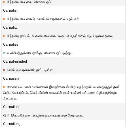
n.
சிற்றின்ப வேட்கை, உலோகாயதம்.
Carnalist
n.
சிற்றின்ப வேட்கையர், உலகப் பொருள்களில் உழல்பவர்.
Carnality
n.
சிற்றின்ப நாட்டம், உடலின்ப வேட்கை, உலகப் பொருள்களில் ஈடுபட்டுள்ள நிலை.
Carnalize
v.
உடலின்பத்துக்குரியதாக்கு, உலோகாயதப்படுத்து.
Carnal-minded
a.
உலகப் பொருள்களில் நாட்டமுள்ள.
Carnassial
n.
கோரைப்பல், ஊன் உண்ணிகள் இறைச்சியைக் கிழிப்பதற்கதகப் பயன்படுத்தும் நீண்ட
பெரிய வெட்டுப்பல், (பெ.) பல்லின் வகையில் ஊன் உண்ணிகள் தசை கிழிப்பதற்கேற்ப
அமைந்த.
Carnation
-2 n. இரட்டடுக்கான இதழ்களையுடைய மஷ்ர்ச் செடிவகை.
Carnation,