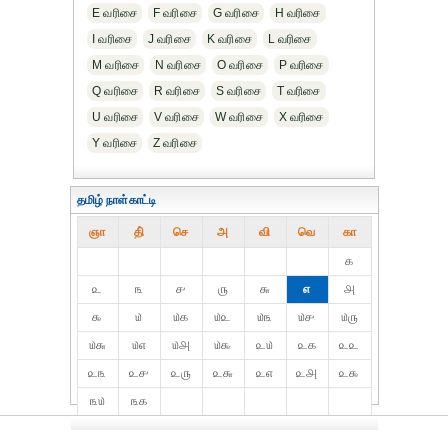
E வரிசை
F வரிசை
G வரிசை
H வரிசை
I வரிசை
J வரிசை
K வரிசை
L வரிசை
M வரிசை
N வரிசை
O வரிசை
P வரிசை
Q வரிசை
R வரிசை
S வரிசை
T வரிசை
U வரிசை
V வரிசை
W வரிசை
X வரிசை
Y வரிசை
Z வரிசை
தமிழ் நாள்காட்டி
ஞா
தி்
செ
அ
வி
வெ
கா
௧
௨
௩
௪
௫
௬
௭
௮
௯
௰
௰௧
௰௨
௰௩
௰௪
௰௫
௰௬
௰௭
௰௮
௰௯
௨௰
௨௧
௨௨
௨௩
௨௪
௨௫
௨௬
௨௭
௨௮
௨௯
௩௰
௩௧