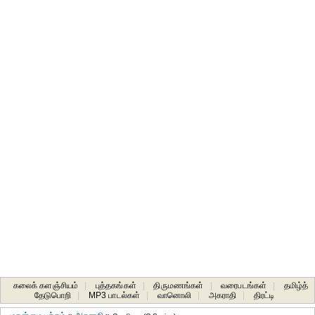
கலைக் களஞ்சியம்
|
புத்தகங்கள்
|
திருமணங்கள்
|
வரைபடங்கள்
|
தமிழ்த்
தேடுபொறி
|
MP3 பாடல்கள்
|
வானொலி
|
அகராதி
|
திரட்டி