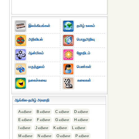
இலக்கியங்கள்
தமிழ் உலகம்
அறிவியல்
பொதுஅறிவு
ஆன்மிகம்
ஜோதிடம்
மருத்துவம்
பெண்கள்
நகைச்சுவை
கலைகள்
ஆங்கில-தமிழ் அகராதி
A வரிசை
B வரிசை
C வரிசை
D வரிசை
E வரிசை
F வரிசை
G வரிசை
H வரிசை
I வரிசை
J வரிசை
K வரிசை
L வரிசை
M வரிசை
N வரிசை
O வரிசை
P வரிசை