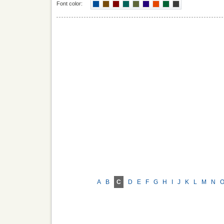
Font color:
A
B
C
D
E
F
G
H
I
J
K
L
M
N