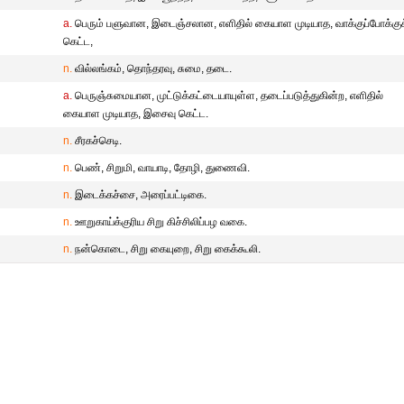
a.
பெரும் பளுவான, இடைஞ்சலான, எளிதில் கையாள முடியாத, வாக்குப்போக்குக
கெட்ட,
n.
வில்லங்கம், தொந்தரவு, சுமை, தடை.
a.
பெருஞ்சுமையான, முட்டுக்கட்டையாயுள்ள, தடைப்படுத்துகின்ற, எளிதில்
கையாள முடியாத, இசைவு கெட்ட.
n.
சீரகச்செடி.
n.
பெண், சிறுமி, வாயாடி, தோழி, துணைவி.
n.
இடைக்கச்சை, அரைப்பட்டிகை.
n.
ஊறுகாய்க்குரிய சிறு கிச்சிலிப்பழ வகை.
n.
நன்கொடை, சிறு கையுறை, சிறு கைக்கூலி.