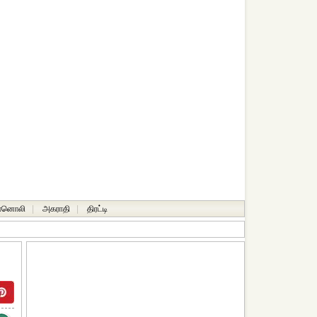
ானொலி
|
அகராதி
|
திரட்டி