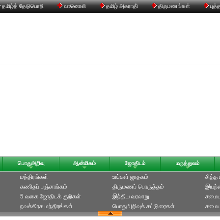
தமிழ்த் தேடுபொறி
வானொலி
தமிழ் அகராதி்
திருமணங்கள்
புத்
பொதுஅறிவு
ஆன்மிகம்
ஜோதிடம்
மருத்துவம்
மந்திரங்கள்
உங்கள் ஜாதகம்
சித்த
கணிதப் பஞ்சாங்கம்
திருமணப் பொருத்தம்
இயற்க
5 வகை ஜோதிடக் குறிகள்
இந்திய வரலாறு
சமைய
நவக்கிரக மந்திரங்கள்
பொதுஅறிவுக் கட்டுரைகள்
சமையல