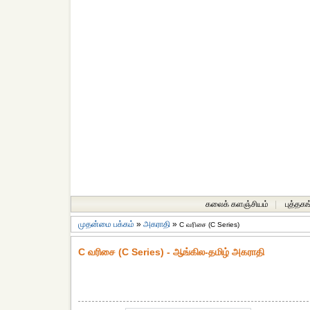
கலைக் களஞ்சியம்
|
புத்தகங
முதன்மை பக்கம்
»
அகராதி
»
C வரிசை (C Series)
C வரிசை (C Series) - ஆங்கில-தமிழ் அகராதி