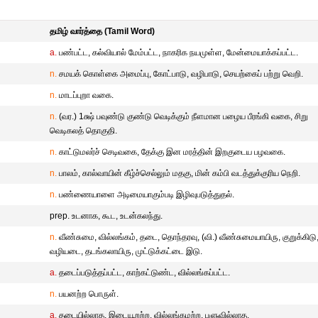
தமிழ் வார்த்தை (Tamil Word)
a.
பண்பட்ட, கல்வியால் மேம்பட்ட, நாகரிக நயமுள்ள, மேன்மையாக்கப்பட்ட.
n.
சமயக் கொள்கை அமைப்பு, கோட்பாடு, வழிபாடு, செயற்கைப் பற்று வெறி.
n.
மாடப்புறா வகை.
n.
(வர.) 1க்ஷ் பவுண்டு குண்டு வெடிக்கும் நீளமான பழைய பீரங்கி வகை, சிறு
வெடிகலத் தொகுதி.
n.
காட்டுமலர்ச் செடிவகை, தேக்கு இன மரத்தின் இறகுடைய பழவகை.
n.
பாலம், கால்வாயின் கீழ்ச்செல்லும் மதகு, மின் கம்பி வடத்துக்குரிய நெறி.
n.
பண்ணையாளை அடிமையாகும்படி இழிவுபடுத்துதல்.
prep. உடனாக, கூட, உடன்கலந்து.
n.
வீண்சுமை, வில்லங்கம், தடை, தொந்தரவு, (வி.) வீண்சுமையாயிரு, குறுக்கிடு
வழியடை, தடங்கலாயிரு, முட்டுக்கட்டை இடு.
a.
தடைப்படுத்தப்பட்ட, காற்கட்டுண்ட, வில்லங்கப்பட்ட.
n.
பயனற்ற பொருள்.
a.
தடையில்லாத, இடையூறற்ற, வில்லங்கமற்ற, பளுவில்லாத.