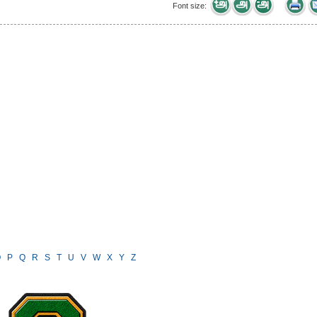
Font size:
O
P
Q
R
S
T
U
V
W
X
Y
Z