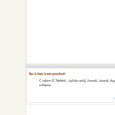
தேட‌ல் தொட‌ர்பான தகவ‌ல்க‌ள்:
C வரிசை (C Series) - ஆங்கில-தமிழ் அகராதி, அகராதி, சிறு,
வார்த்தை