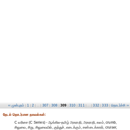
‹‹ முன்புறம்
1
2
307
308
309
310
311
332
333
தொடர்ச்சி ››
|
|
| ... |
|
|
|
|
| ... |
|
|
தேட‌ல் தொட‌ர்பான தகவ‌ல்க‌ள்:
C வரிசை (C Series) - ஆங்கில-தமிழ் அகராதி, அகராதி, கலம், crumb,
சிலுவை, சிறு, சிலுவையில், குத்துச், எடைக்கும், சண்டைக்காரர், cruiser,