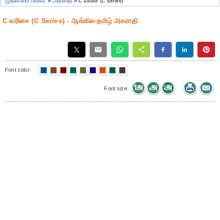
முதன்மை பக்கம்
»
அகராதி
»
C வரிசை (C Series)
C வரிசை (C Series) - ஆங்கில-தமிழ் அகராதி
Font color:
Font size: