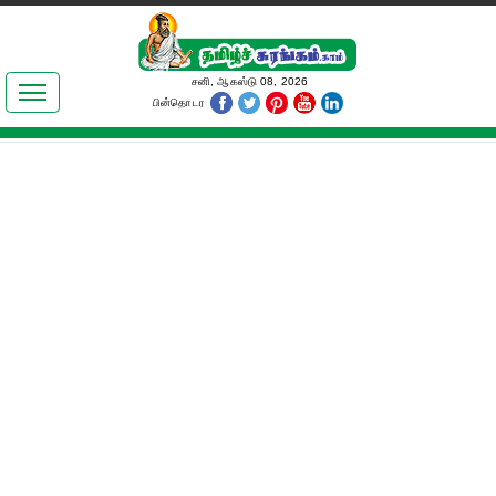
இலக்கியங்கள்
சனி, ஆகஸ்டு 08, 2026
பின்தொடர
தமிழ் உலகம்
அறிவியல்
பொதுஅறிவு
ஆன்மிகம்
ஜோதிடம்
மருத்துவம்
பெண்கள் பகுதி
நகைச்சுவை
கலையுலகம்