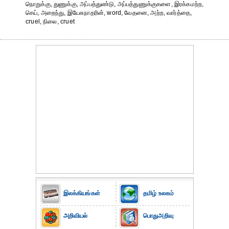
நொறுக்கு, துணுக்கு, அப்பத்துண்டு, அப்பத்துணுக்குகளை, இரக்கமற்ற,
செய், அறைந்து, இயேசுநாதரின், word, வேதனை, அற்ற, வார்த்தை,
cruel, நிலை, cruet
இலக்கியங்கள்
தமிழ் உலகம்
அறிவியல்
பொதுஅறிவு