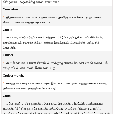
நீர்க்குடுவை, திருநெய்க்குவளை, தேறல் கலம்.
Cruet-stand
n.
திருக்கலவடை, சமயச் சடங்குகளுக்கான இன்தேறல்-எண்ணெய் முதலியவை
கொண்ட கலங்களைத் தாங்கும் சட்டம்.
Cruise
n.
கடல்உலா, கப்பற் சுற்றுப்பயணம், சுற்றுலா, (வி.) அங்கும் இங்கும் கப்பலில் செல்,
உச்சநிலைக்குக் குறைந்த சிக்கன எல்லை வேகத்துடன் விமானத்தில் பறந்து திரி,
தேடித்திரி.
Cruiser
n.
கடலில் திரிபவர், விரை போர்க்கப்பல், தாக்குதலுரிமைபெற்ற தனிமனிதர் விரைகப்பல்,
காவற் கப்பல், வேவு கலம், இன்ப உலாப்படகு.
Cruiser-weight
n.
கனத்த எடைக்கும் மைய எடைக்கும் இடைப்பட்ட கனமுள்ள குத்துச் சண்டைக்காரர்,
இலேசான கன எடை குத்துச் சண்டைக்காரர்.
Crumb
n.
அப்பத்துண்டு, சிறு துணுக்கு, பொருக்கு, சிறு பகுதி, அப்பத்தின் மென்மையான
உட்பகுதி, (வி.) சிறு துணுக்குகளாக்கு, இடி, பொடி, அப்பத்துண்டுகளை உள்ளிடு,
அப்பத்துணுக்குகளை மேலீடாகத் தூவு, துண்டுத்துகள் தூவிக் கெட்டிப்படுத்து, தூள்படு,