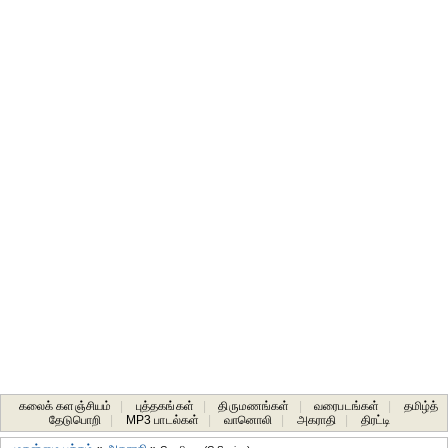
கலைக் களஞ்சியம்
|
புத்தகங்கள்
|
திருமணங்கள்
|
வரைபடங்கள்
|
தமிழ்த்
தேடுபொறி
|
MP3 பாடல்கள்
|
வானொலி
|
அகராதி
|
திரட்டி