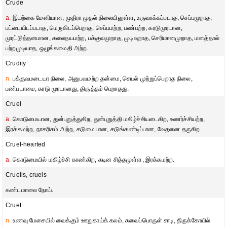
Crude
a.
இயற்கை மேனியான, முதிரா முதல் நிலையிலுள்ள, உருவாக்கப்படாத, செப்பமுறாத,
பட்டையிடப்படாத, மெருகிடப்பெறாத, செப்பமற்ற, பண்பற்ற, கரடுமுரடான,
முரட்டுத்தனமான, கலைநயமற்ற, பக்குவமுறாத, முடிவுறாத, செரிமானமுறாத, மனத்தால்
பற்றமுடியாத, ஒழுங்கமைதி அற்ற.
Crudity
n.
பக்குவமடையா நிலை, அனுபவமற்ற தன்மை, செயல் முற்றுப்பெறாத நிலை,
பண்படாமை, கரடு முரடானது, திருத்தம் பெறாதது.
Cruel
a.
கொடுமையான, துன்புறுத்துகிற, துன்புறுத்தி மகிழ்ச்சியடைகிற, உணர்ச்சியற்ற,
இரக்கமற்ற, நாகரிகம் அற்ற, கடுமையான, கடுங்கண்டிப்பான, வேதனை தருகிற.
Cruel-hearted
a.
கொடுமையில் மகிழ்ச்சி காண்கிற, கடின சித்தமுள்ள, இரக்கமற்ற.
Cruells, cruels
கண்டமாலை நோய்.
Cruet
n.
உணவு மேசையில் வைக்கும் ஊறுகாய்க் கலம், சுவைப்பொருள் சாடி, திருக்கோயில்