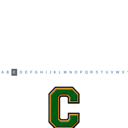
A
B
C
D
E
F
G
H
I
J
K
L
M
N
O
P
Q
R
S
T
U
V
W
X