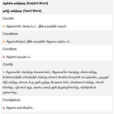
ஆங்கில வார்த்தை (English Word)
தமிழ் வார்த்தை (Tamil Word)
Crucifix
n.
சிலுவையில் அறையப்பட்ட இயேசுநாதரின் உருவம்.
Crucifixion
n.
சிலுவையேற்றம், இயேசுநாதரின் சிலுவை ஏற்றப்படம்.
Cruciform
a.
சிலுவை உருவுடைய.
Crucify
v.
சிலுவையில் அறைந்து கொலை செய், சிலுவையில் அறைந்து பங்கப்படுத்து,
போர்க்களத்தில் சக்கரத்தில் அல்லது சக்கரம் போன்ற பொருளில் கட்டித்தண்டி, முழுதும்
கீழ்ப்படுத்து, செயலடக்கு, துன்புறுத்து, வேதனை செய், கொடுமைப்படுத்து, அவாக்
கொல்லு, பழிபாவம் ஒறு, தசையுடலைத் துன்பத்துக்குள்ளாக்கு, கடுநோன்புக்
குள்ளாக்கு.
Crucigerous
a.
சிலுவை தாங்கியுள்ள.