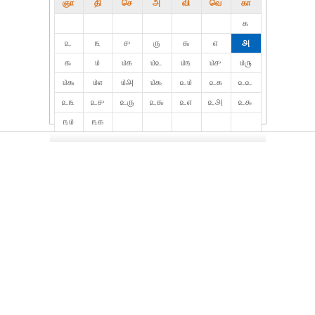
ஞா
தி்
செ
அ
வி
வெ
கா
௧
௨
௩
௪
௫
௬
௭
௮
௯
௰
௰௧
௰௨
௰௩
௰௪
௰௫
௰௬
௰௭
௰௮
௰௯
௨௰
௨௧
௨௨
௨௩
௨௪
௨௫
௨௬
௨௭
௨௮
௨௯
௩௰
௩௧