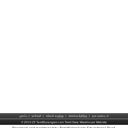
முகப்பு
|
நாங்கள்
|
உங்கள் கருத்து
|
விளம்பரத்திற்கு
|
தள வரைபடம்
© 2010-25 TamilSurangam.com Tamil Data Warehouse Website