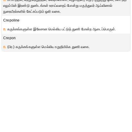
எலும்பின் இரண்டு துண்டங்கள் உராய்வதைப் போன்று மருத்துவர் ஆய்வினால்
நுரையீரல்களில் கேட்கப்படும் ஒலி வகை.
Crepoline
n.
சுருக்கங்களுள்ள இலேசான மெல்லிய பட்டுத் துணி போன்ற ஆடைப்பொருள்.
Crepon
n.
(பிர.) சுருக்கங்களுள்ள மெல்லிய உறுதிமிக்க துணி வகை.