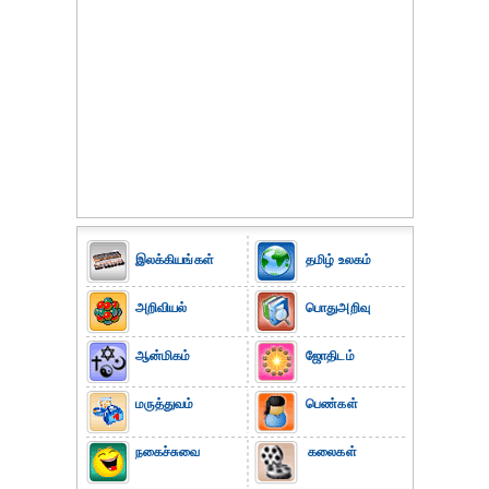
இலக்கியங்கள்
தமிழ் உலகம்
அறிவியல்
பொதுஅறிவு
ஆன்மிகம்
ஜோதிடம்
மருத்துவம்
பெண்கள்
நகைச்சுவை
கலைகள்