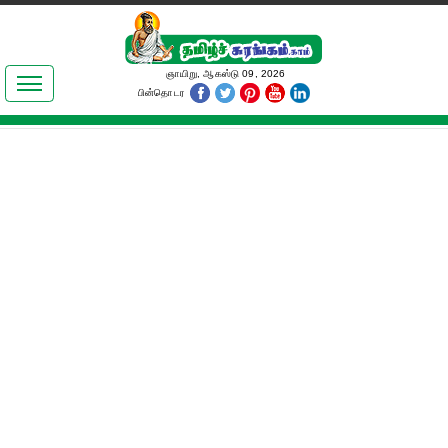
இலக்கியங்கள்
ஞாயிறு, ஆகஸ்டு 09, 2026
பின்தொடர
தமிழ் உலகம்
அறிவியல்
பொதுஅறிவு
ஆன்மிகம்
ஜோதிடம்
மருத்துவம்
பெண்கள் பகுதி
நகைச்சுவை
கலையுலகம்