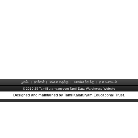
முகப்பு
|
நாங்கள்
|
உங்கள் கருத்து
|
விளம்பரத்திற்கு
|
தள வரைபடம்
© 2010-25 TamilSurangam.com Tamil Data Warehouse Website
Designed and maintained by TamilKalanjiyam Educational Trust.