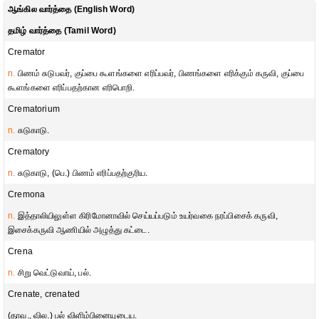
ஆங்கில வார்த்தை (English Word)
தமிழ் வார்த்தை (Tamil Word)
Cremator
n.
பிணம் சுடுபவர், குப்பை கூளங்களை எரிப்பவர், பிணங்களை எரிக்கும் கருவி, குப்பை
கூளங்களை எரிப்பதற்கான எரிபொறி.
Crematorium
n.
சுடுகாடு.
Crematory
n.
சுடுகாடு, (பெ.) பிணம் எரிப்பதற்குரிய.
Cremona
n.
இத்தாலியிலுள்ள கிரிமோனாவில் செய்யப்படும் உயர்வகை நரப்பிசைக் கருவி,
இசைக்கருவி ஆணியில் அழுத்து கட்டை.
Crena
n.
சிறு வெட்டுவாய், பல்.
Crenate, crenated
(தாவ., வில.) பல் விளிம்பினையுடைய.