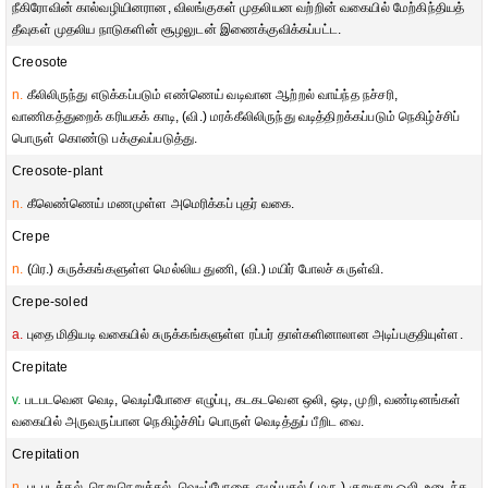
நீகிரோவின் கால்வழியினரான, விலங்குகள் முதலியன வற்றின் வகையில் மேற்கிந்தியத்
தீவுகள் முதலிய நாடுகளின் சூழலுடன் இணைக்குவிக்கப்பட்ட.
Creosote
n.
கீலிலிருந்து எடுக்கப்படும் எண்ணெய் வடிவான ஆற்றல் வாய்ந்த நச்சரி,
வாணிகத்துறைக் கரியகக் காடி, (வி.) மரக்கீலிலிருந்து வடித்திறக்கப்படும் நெகிழ்ச்சிப்
பொருள் கொண்டு பக்குவப்படுத்து.
Creosote-plant
n.
கீலெண்ணெய் மணமுள்ள அமெரிக்கப் புதர் வகை.
Crepe
n.
(பிர.) சுருக்கங்களுள்ள மெல்லிய துணி, (வி.) மயிர் போலச் சுருள்வி.
Crepe-soled
a.
புதை மிதியடி வகையில் சுருக்கங்களுள்ள ரப்பர் தாள்களினாலான அடிப்பகுதியுள்ள.
Crepitate
v.
படபடவென வெடி, வெடிப்போசை எழுப்பு, கடகடவென ஒலி, ஒடி, முறி, வண்டினங்கள்
வகையில் அருவருப்பான நெகிழ்ச்சிப் பொருள் வெடித்துப் பீறிட வை.
Crepitation
n.
படபடத்தல், நெறுநெறுத்தல், வெடிப்போசை, எழுப்புதல்,( மரு.) குறுகுறு ஒலி, உடைந்த