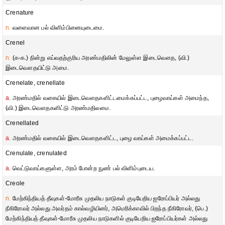
Crenature
n.
வளைவான பல் விளிம்பினையுடைமை.
Crenel
n.
(க-க.) நின்று எய்வதற்குரிய அரண்மதிலின் மேலுள்ள இடைவௌத, (வி.)
இடைவௌதயிட்டு அமை.
Crenelate, crenellate
a.
அரண்மதில் வகையில் இடைவௌதகளிட்டமைக்கப்பட்ட, புழைவாய்கள் அமைந்த,
(வி.) இடைவௌதகளிட்டு அரண்மதிலமை.
Crenellated
a.
அரண்மதில் வகையில் இடைவௌதகளிட்ட, புழை வாய்கள் அமைக்கப்பட்ட.
Crenulate, crenulated
a.
வெட்டுவாய்களுள்ள, அரம் போன்ற நுண் பல் விளிம்புடைய.
Creole
n.
மேற்கிந்தியத் தீவுகள்-மோரீசு முதலிய நாடுகள் குடியேறிய ஐரோப்பியர் அல்லது
நீகிரோவர் அல்லது அவர்தம் கால்வழியினர், அமெரிக்காவில் பிறந்த நீகிரோவர், (பெ.)
மேற்கிந்தியத் தீவுகள்-மோரீசு முதலிய நாடுகளில் குடியேறிய ஐரோப்பியர்கள் அல்லது