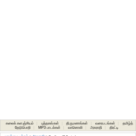
கலைக் களஞ்சியம்
|
புத்தகங்கள்
|
திருமணங்கள்
|
வரைபடங்கள்
|
தமிழ்த்
தேடுபொறி
|
MP3 பாடல்கள்
|
வானொலி
|
அகராதி
|
திரட்டி