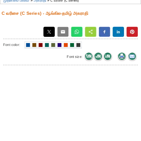
முதன்மை பக்கம்
»
அகராதி
»
C வரிசை (C Series)
C வரிசை (C Series) - ஆங்கில-தமிழ் அகராதி
Font color:
Font size: