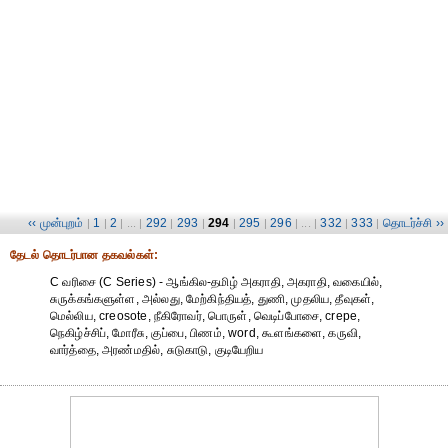
‹‹ முன்புறம்
1
2
292
293
294
295
296
332
333
தொடர்ச்சி ››
|
|
| ... |
|
|
|
|
| ... |
|
|
தேட‌ல் தொட‌ர்பான தகவ‌ல்க‌ள்:
C வரிசை (C Series) - ஆங்கில-தமிழ் அகராதி, அகராதி, வகையில்,
சுருக்கங்களுள்ள, அல்லது, மேற்கிந்தியத், துணி, முதலிய, தீவுகள்,
மெல்லிய, creosote, நீகிரோவர், பொருள், வெடிப்போசை, crepe,
நெகிழ்ச்சிப், மோரீசு, குப்பை, பிணம், word, கூளங்களை, கருவி,
வார்த்தை, அரண்மதில், சுடுகாடு, குடியேறிய