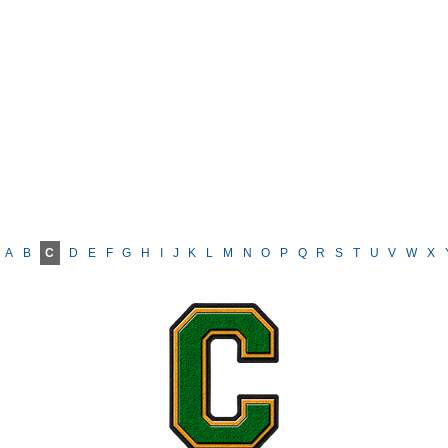
A
B
C
D
E
F
G
H
I
J
K
L
M
N
O
P
Q
R
S
T
U
V
W
X