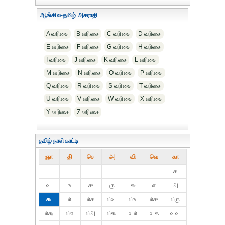
ஆங்கில-தமிழ் அகராதி
A வரிசை
B வரிசை
C வரிசை
D வரிசை
E வரிசை
F வரிசை
G வரிசை
H வரிசை
I வரிசை
J வரிசை
K வரிசை
L வரிசை
M வரிசை
N வரிசை
O வரிசை
P வரிசை
Q வரிசை
R வரிசை
S வரிசை
T வரிசை
U வரிசை
V வரிசை
W வரிசை
X வரிசை
Y வரிசை
Z வரிசை
தமிழ் நாள்காட்டி
ஞா
தி்
செ
அ
வி
வெ
கா
௧
௨
௩
௪
௫
௬
௭
௮
௯
௰
௰௧
௰௨
௰௩
௰௪
௰௫
௰௬
௰௭
௰௮
௰௯
௨௰
௨௧
௨௨