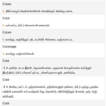
Coypu
n.
நீரில் வாழும் தென்னமெரிக்கக் கொறிக்கும் விலங்கு வகை.
Coze
n.
வம்பளப்பு, (வி.) அளவளாவி உரையாடு.
Cozen
v.
ஏமாற்று, வஞ்சித்துப் பறி, மயக்கிச் சிக்கவை, வஞ்சமாக நட.
Cozenage
n.
ஏமாற்று, வஞ்சகச்செயல்.
Crab
-1 n. நண்டு, கடக இராசி, ஆடிவான்மனை, பளுவான பொருள்களை உயர்த்தும்
இயந்திரம், (வி.) பக்கவாட்டில் நட, விலாப்புறமாக ஓடு, நண்டுபிடி.
Crab
-2 n. சோர்வு, வாட்டம், குற்றங்காணல், குற்றங்காணும் தன்மை, (வி.) பருந்து முதலிய
வற்றின் வகையில் கூர் நகத்தால் கீறு, பிறாண்டு, கீறிக்கிழித்துப் போராடு, தடு, அழி,
தடுத்தழி.
Crab