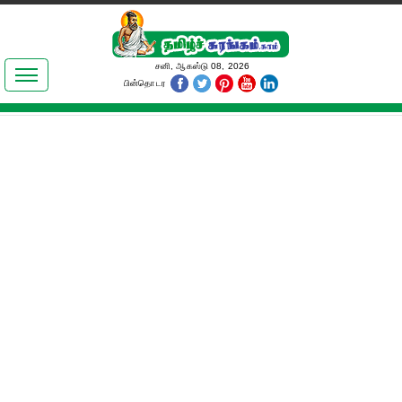
இலக்கியங்கள்
சனி, ஆகஸ்டு 08, 2026
பின்தொடர
தமிழ் உலகம்
அறிவியல்
பொதுஅறிவு
ஆன்மிகம்
ஜோதிடம்
மருத்துவம்
பெண்கள் பகுதி
நகைச்சுவை
கலையுலகம்