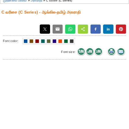
முதன்மை பக்கம்
»
அகராதி
»
C வரிசை (C Series)
C வரிசை (C Series) - ஆங்கில-தமிழ் அகராதி
Font color:
Font size: