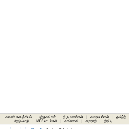
கலைக் களஞ்சியம்
|
புத்தகங்கள்
|
திருமணங்கள்
|
வரைபடங்கள்
|
தமிழ்த்
தேடுபொறி
|
MP3 பாடல்கள்
|
வானொலி
|
அகராதி
|
திரட்டி