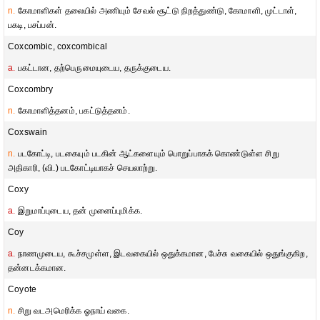
n.
கோமாளிகள் தலையில் அணியும் சேவல் சூட்டு நிறத்துண்டு, கோமாளி, முட்டாள்,
பகடி, பசப்பன்.
Coxcombic, coxcombical
a.
பகட்டான, தற்பெருமையுடைய, தருக்குடைய.
Coxcombry
n.
கோமாளித்தனம், பகட்டுத்தனம்.
Coxswain
n.
படகோட்டி, படகையும் படகின் ஆட்களையும் பொறுப்பாகக் கொண்டுள்ள சிறு
அதிகாரி, (வி.) படகோட்டியாகச் செயலாற்று.
Coxy
a.
இறுமாப்புடைய, தன் முனைப்புமிக்க.
Coy
a.
நாணமுடைய, கூச்சமுள்ள, இடவகையில் ஒதுக்கமான, பேச்சு வகையில் ஒதுங்குகிற,
தன்னடக்கமான.
Coyote
n.
சிறு வடஅமெரிக்க ஓநாய் வகை.