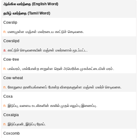
ஆங்கில வார்த்தை (English Word)
தமிழ் வார்த்தை (Tamil Word)
Cowslip
n.
மணமுள்ள மஞ்சள் மலர்உடைய காட்டுச் செடிவகை.
Cowslipd
a.
காட்டுச் செடிவகையின் மஞ்சள் மலர்களால் மூடப்பட்ட.
Cow-tree
n.
பால்மரம், பால்போன்ற சாறுள்ள தென் அமெரிக்க முசுக்கட்டையின் மரம்.
Cow-wheat
n.
கோதுமை தானியங்களைப் போன்ற விதைகளுள்ள மஞ்சள் மலர்ச் செடிவகை.
Coxa
n.
இடுப்பு, வளைய உடலிகளின் காலில் முதல் எலும்பு இணைப்பு.
Coxalgia
n.
இடுப்புவலி, இடுப்பு நோய்.
Coxcomb