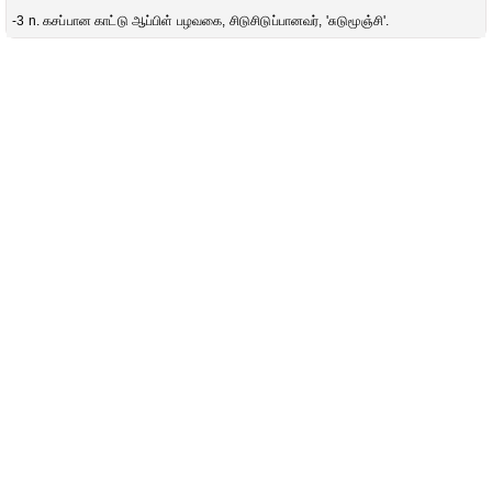
-3 n. கசப்பான காட்டு ஆப்பிள் பழவகை, சிடுசிடுப்பானவர், 'சுடுமூஞ்சி'.