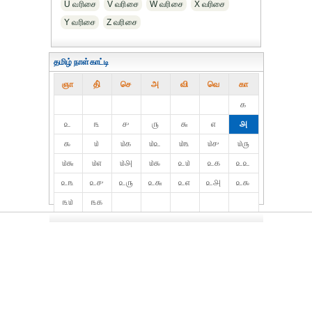
U வரிசை
V வரிசை
W வரிசை
X வரிசை
Y வரிசை
Z வரிசை
தமிழ் நாள்காட்டி
ஞா
தி்
செ
அ
வி
வெ
கா
௧
௨
௩
௪
௫
௬
௭
௮
௯
௰
௰௧
௰௨
௰௩
௰௪
௰௫
௰௬
௰௭
௰௮
௰௯
௨௰
௨௧
௨௨
௨௩
௨௪
௨௫
௨௬
௨௭
௨௮
௨௯
௩௰
௩௧