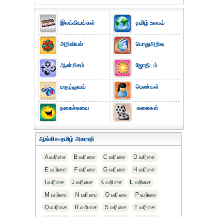
இலக்கியங்கள்
தமிழ் உலகம்
அறிவியல்
பொதுஅறிவு
ஆன்மிகம்
ஜோதிடம்
மருத்துவம்
பெண்கள்
நகைச்சுவை
கலைகள்
ஆங்கில-தமிழ் அகராதி
A வரிசை
B வரிசை
C வரிசை
D வரிசை
E வரிசை
F வரிசை
G வரிசை
H வரிசை
I வரிசை
J வரிசை
K வரிசை
L வரிசை
M வரிசை
N வரிசை
O வரிசை
P வரிசை
Q வரிசை
R வரிசை
S வரிசை
T வரிசை