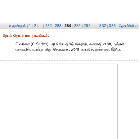
‹‹ முன்புறம்
1
2
282
283
284
285
286
332
333
தொடர்ச்சி ››
|
|
| ... |
|
|
|
|
| ... |
|
|
தேட‌ல் தொட‌ர்பான தகவ‌ல்க‌ள்:
C வரிசை (C Series) - ஆங்கில-தமிழ் அகராதி, அகராதி, crab, மஞ்சள்,
வகையில், ஏமாற்று, சிறு, செடிவகை, word, காட்டுச், வார்த்தை, இடுப்பு