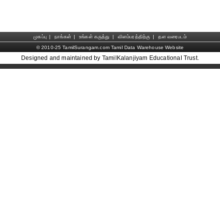
முகப்பு
|
நாங்கள்
|
உங்கள் கருத்து
|
விளம்பரத்திற்கு
|
தள வரைபடம்
© 2010-25 TamilSurangam.com Tamil Data Warehouse Website
Designed and maintained by TamilKalanjiyam Educational Trust.