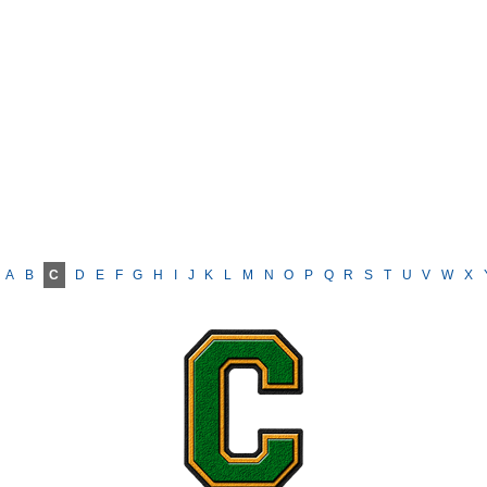
A
B
C
D
E
F
G
H
I
J
K
L
M
N
O
P
Q
R
S
T
U
V
W
X