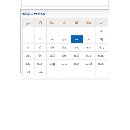
தமிழ் நாள்காட்டி
ஞா
தி்
செ
அ
வி
வெ
கா
௧
௨
௩
௪
௫
௬
௭
௮
௯
௰
௰௧
௰௨
௰௩
௰௪
௰௫
௰௬
௰௭
௰௮
௰௯
௨௰
௨௧
௨௨
௨௩
௨௪
௨௫
௨௬
௨௭
௨௮
௨௯
௩௰
௩௧