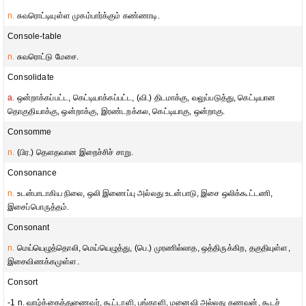
n.
சுவரொட்டியுள்ள முகம்பார்க்கும் கண்ணாடி.
Console-table
n.
சுவரொட்டு மேசை.
Consolidate
a.
ஒன்றாக்கப்பட்ட, கெட்டியாக்கப்பட்ட, (வி.) திடமாக்கு, வலுப்படுத்து, கெட்டியான
தொகுதியாக்கு, ஒன்றாக்கு, இரண்டறக்கல, கெட்டியாகு, ஒன்றாகு.
Consomme
n.
(பிர.) தௌதவான இறைச்சிச் சாறு.
Consonance
n.
உடன்பாடாகிய நிலை, ஒலி இணைப்பு அல்லது உடன்பாடு, இசை ஒலிக்கூட்டணி,
இசைப்பொருத்தம்.
Consonant
n.
மெய்யெழுத்தொலி, மெய்யெழுத்து, (பெ.) முரணில்லாத, ஒத்திருக்கிற, தகுதியுள்ள,
இசைவிணக்கமுள்ள.
Consort
-1 n. வாழ்க்கைத்துணைவர், கூட்டாளி, பங்காளி, மனைவி அல்லது கணவன், கூடச்