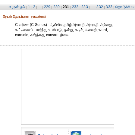
‹‹ முன்புறம்
1
2
229
230
231
232
233
332
333
தொடர்ச்சி ››
|
|
| ... |
|
|
|
|
| ... |
|
|
தேட‌ல் தொட‌ர்பான தகவ‌ல்க‌ள்:
C வரிசை (C Series) - ஆங்கில-தமிழ் அகராதி, அகராதி, அல்லது,
கூட்டிணைப்பு, சார்ந்த, உடன்பாடு, ஒன்று, கூடிச், அமைதி, word,
console, வார்த்தை, consort, நிலை