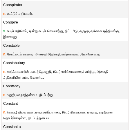
Conspirator
n.
கூட்டுச் சதியாளர்.
Conspire
v.
கூடிச் சதிசெய், ஒன்று கூடிச் செயலாற்று, திட்டமிடு, ஒருமுடிவுக்காக ஒத்தியங்கு,
இசைவுறு.
Constable
n.
கோட்டைக் காவலர், அமைதி அதிகாரி, ஊர்க்காவலர், போலீசுக்காரர்.
Constabulary
n.
ஊர்க்காவலரின் படைத்தொகுதி, (பெ.) ஊர்க்காவலரைச் சார்ந்த, அமைதி
அதிகாரியின் சார்பு கொண்ட.
Constancy
n.
உறுதி, மாறாத்தன்மை, திடப்பற்று.
Constant
n.
(கண.) நிலை எண், மாறாமதிப்பளவை, (பெ.) நிலையான, மாறாத, உறுதியான,
தொடர்ச்சியுள்ள, திடப்பற்றுடைய.
Constantia