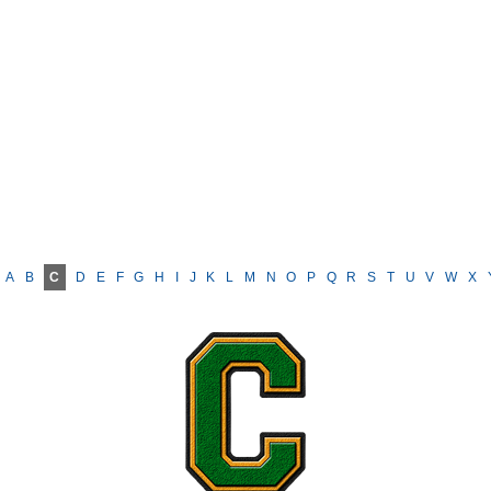
A
B
C
D
E
F
G
H
I
J
K
L
M
N
O
P
Q
R
S
T
U
V
W
X