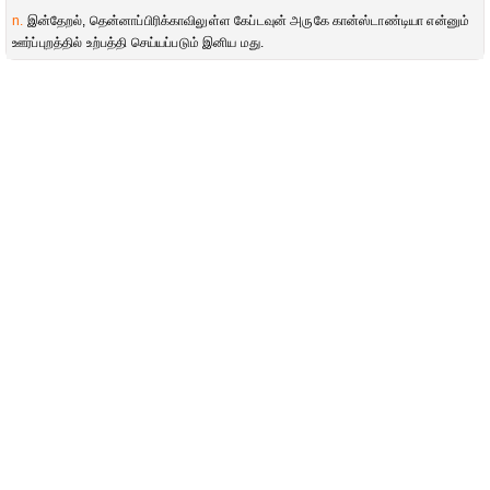
n.
இன்தேறல், தென்னாப்பிரிக்காவிலுள்ள கேப்டவுன் அருகே கான்ஸ்டாண்டியா என்னும்
ஊர்ப்புறத்தில் உற்பத்தி செய்யப்படும் இனிய மது.