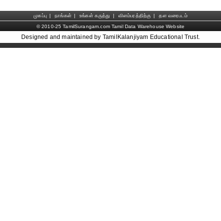
முகப்பு
|
நாங்கள்
|
உங்கள் கருத்து
|
விளம்பரத்திற்கு
|
தள வரைபடம்
© 2010-25 TamilSurangam.com Tamil Data Warehouse Website
Designed and maintained by TamilKalanjiyam Educational Trust.