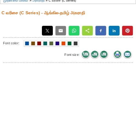
முதன்மை பக்கம்
»
அகராதி
»
C வரிசை (C Series)
C வரிசை (C Series) - ஆங்கில-தமிழ் அகராதி
Font color:
Font size: