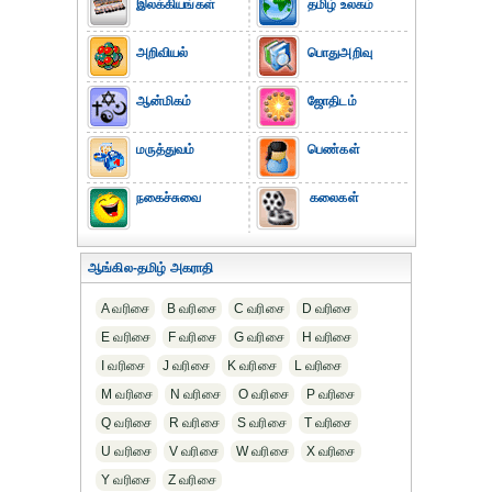
இலக்கியங்கள்
தமிழ் உலகம்
அறிவியல்
பொதுஅறிவு
ஆன்மிகம்
ஜோதிடம்
மருத்துவம்
பெண்கள்
நகைச்சுவை
கலைகள்
ஆங்கில-தமிழ் அகராதி
A வரிசை
B வரிசை
C வரிசை
D வரிசை
E வரிசை
F வரிசை
G வரிசை
H வரிசை
I வரிசை
J வரிசை
K வரிசை
L வரிசை
M வரிசை
N வரிசை
O வரிசை
P வரிசை
Q வரிசை
R வரிசை
S வரிசை
T வரிசை
U வரிசை
V வரிசை
W வரிசை
X வரிசை
Y வரிசை
Z வரிசை