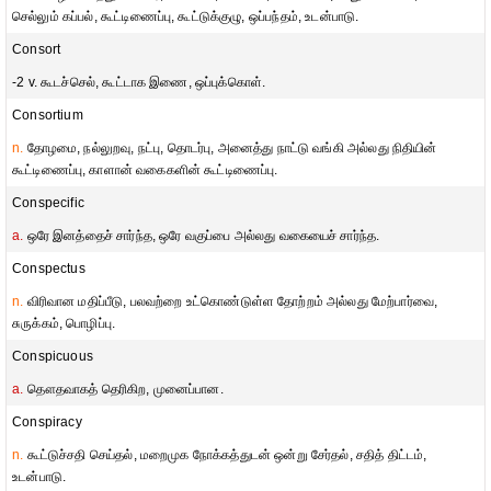
செல்லும் கப்பல், கூட்டிணைப்பு, கூட்டுக்குழு, ஒப்பந்தம், உடன்பாடு.
Consort
-2 v. கூடச்செல், கூட்டாக இணை, ஒப்புக்கொள்.
Consortium
n.
தோழமை, நல்லுறவு, நட்பு, தொடர்பு, அனைத்து நாட்டு வங்கி அல்லது நிதியின்
கூட்டிணைப்பு, காளான் வகைகளின் கூட்டிணைப்பு.
Conspecific
a.
ஒரே இனத்தைச் சார்ந்த, ஒரே வகுப்பை அல்லது வகையைச் சார்ந்த.
Conspectus
n.
விரிவான மதிப்பீடு, பலவற்றை உட்கொண்டுள்ள தோற்றம் அல்லது மேற்பார்வை,
சுருக்கம், பொழிப்பு.
Conspicuous
a.
தௌதவாகத் தெரிகிற, முனைப்பான.
Conspiracy
n.
கூட்டுச்சதி செய்தல், மறைமுக நோக்கத்துடன் ஒன்று சேர்தல், சதித் திட்டம்,
உடன்பாடு.