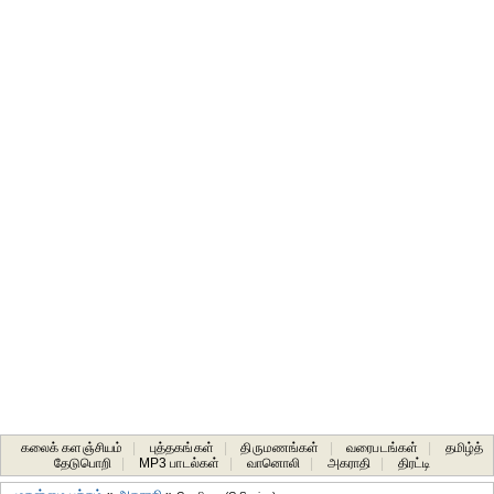
கலைக் களஞ்சியம்
|
புத்தகங்கள்
|
திருமணங்கள்
|
வரைபடங்கள்
|
தமிழ்த்
தேடுபொறி
|
MP3 பாடல்கள்
|
வானொலி
|
அகராதி
|
திரட்டி