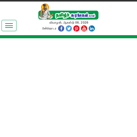
இலக்கியங்கள்
வியாழன், ஆகஸ்டு 06, 2026
பின்தொடர
தமிழ் உலகம்
அறிவியல்
பொதுஅறிவு
ஆன்மிகம்
ஜோதிடம்
மருத்துவம்
பெண்கள் பகுதி
நகைச்சுவை
கலையுலகம்