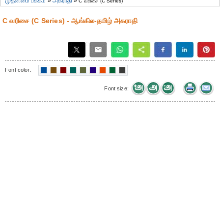
முதன்மை பக்கம்
»
அகராதி
»
C வரிசை (C Series)
C வரிசை (C Series) - ஆங்கில-தமிழ் அகராதி
Font color:
Font size: