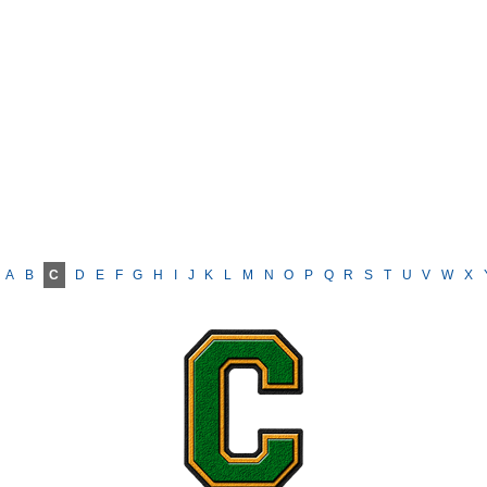
A
B
C
D
E
F
G
H
I
J
K
L
M
N
O
P
Q
R
S
T
U
V
W
X