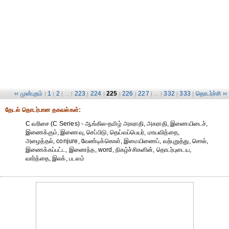
‹‹ முன்புறம்
1
2
223
224
225
226
227
332
333
தொடர்ச்சி ››
|
|
| ... |
|
|
|
|
| ... |
|
|
தேட‌ல் தொட‌ர்பான தகவ‌ல்க‌ள்:
C வரிசை (C Series) - ஆங்கில-தமிழ் அகராதி, அகராதி, இணையிடைச்,
இணைக்கும், இணைவு, செப்பிடு, தெய்வப்பெயர், மாயவித்தை,
அழைத்தல், conjure, வேண்டிக்கொள், இமையிணைப், வற்புறுத்து, சொல்,
இணைக்கப்பட்ட, இணைந்த, word, நிகழ்ச்சிகளின், தொடர்புடைய,
வார்த்தை, இலக், படலம்