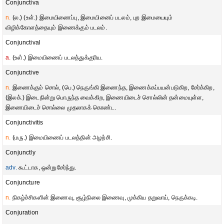
Conjunctiva
n.
(ல.) (உள்.) இமையிணைப்பு, இமையினைப் படலம், புற இமையையும்
விழிக்கோளத்தையும் இணைக்கும் படலம்.
Conjunctival
a.
(உள்.) இமையிணைப் படலத்துக்குரிய.
Conjunctive
n.
இணைக்கும் சொல், (பெ.) நெருங்கி இணைந்த, இணைக்கப்பயன்படுகிற, சேர்க்கிற,
(இலக்.) இடைநின்று பொருந்த வைக்கிற, இணையிடைச் சொல்லின் தன்மையுள்ள,
இணையிடைச் சொல்லை முதலாகக் கொண்ட.
Conjunctivitis
n.
(மரு.) இமையிணைப் படலத்தின் அழற்சி.
Conjunctly
adv.
கூட்டாக, ஒன்றுசேர்ந்து.
Conjuncture
n.
நிகழ்ச்சிகளின் இணைவு, சூழ்நிலை இணைவு, முக்கிய தறுவாய், நெருக்கடி.
Conjuration