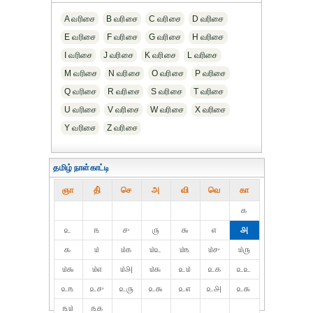
A வரிசை
B வரிசை
C வரிசை
D வரிசை
E வரிசை
F வரிசை
G வரிசை
H வரிசை
I வரிசை
J வரிசை
K வரிசை
L வரிசை
M வரிசை
N வரிசை
O வரிசை
P வரிசை
Q வரிசை
R வரிசை
S வரிசை
T வரிசை
U வரிசை
V வரிசை
W வரிசை
X வரிசை
Y வரிசை
Z வரிசை
தமிழ் நாள்காட்டி
ஞா
தி்
செ
அ
வி
வெ
கா
௧
௨
௩
௪
௫
௬
௭
௮
௯
௰
௰௧
௰௨
௰௩
௰௪
௰௫
௰௬
௰௭
௰௮
௰௯
௨௰
௨௧
௨௨
௨௩
௨௪
௨௫
௨௬
௨௭
௨௮
௨௯
௩௰
௩௧