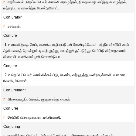
n.
சதிச்செயல், தெய்வப்பெயர் சொல்லி அழைத்தல், நிறைமொழி பகர்ந்து அழைத்தல்,
மந்தரிப்பு, மணமார்ந்த வேண்டுகோள்.
Conjurator
n.
சதிகாரர்.
Conjure
-1 v. சாலவித்தை செய், வணக்க வழிபாட்டுடன் வேண்டிக்கொள், மந்திர உச்சரிப்பினால்
ஆவிகளைத் தோன்றும்படி வற்புறுத்து, மாயத்துக்குட்படுத்து, செப்பிடு வித்தைகளால்
விளைவி, மனக்கண்முன் கொண்டுவா.
Conjure
-2 v. தெய்வப்பெயர் சொல்லிக்கூப்பிடு, வேண்டி வற்புறுத்து, மன்றாடிக்கேள், மனமார
வேண்டிக்கொள்.
Conjurement
n.
ஆணைவழிப்படுத்தல், சூளுரைத்து ஏவுதல்.
Conjurer
n.
செப்பிடு வித்தைக்காரர், மந்திரவாதி.
Conjuring
n.
மாயவித்தை செய்தல், அற்புதம்போல் காட்டி விளைவுகளை உண்டாக்குதல்.