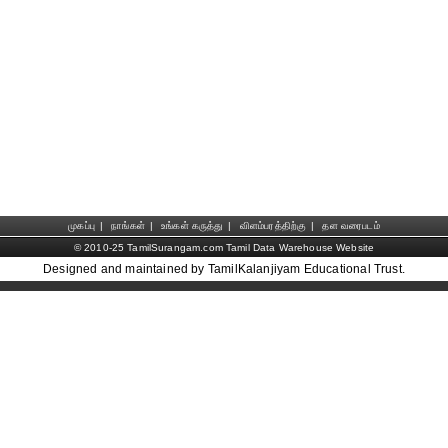
முகப்பு
|
நாங்கள்
|
உங்கள் கருத்து
|
விளம்பரத்திற்கு
|
தள வரைபடம்
© 2010-25 TamilSurangam.com Tamil Data Warehouse Website
Designed and maintained by TamilKalanjiyam Educational Trust.