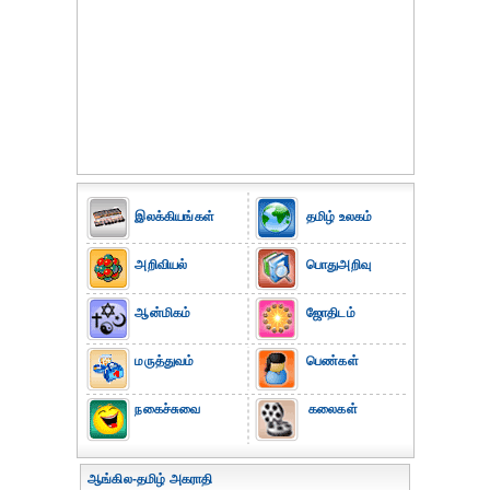
இலக்கியங்கள்
தமிழ் உலகம்
அறிவியல்
பொதுஅறிவு
ஆன்மிகம்
ஜோதிடம்
மருத்துவம்
பெண்கள்
நகைச்சுவை
கலைகள்
ஆங்கில-தமிழ் அகராதி