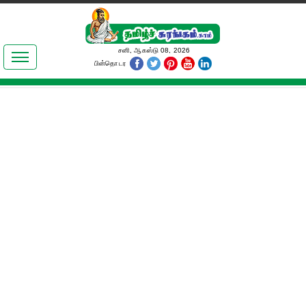
இலக்கியங்கள்
சனி, ஆகஸ்டு 08, 2026
பின்தொடர
தமிழ் உலகம்
அறிவியல்
பொதுஅறிவு
ஆன்மிகம்
ஜோதிடம்
மருத்துவம்
பெண்கள் பகுதி
நகைச்சுவை
கலையுலகம்