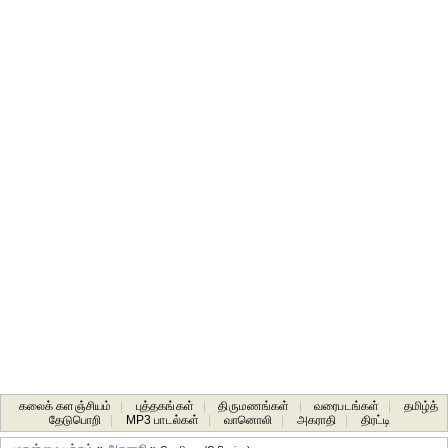
கலைக் களஞ்சியம்
|
புத்தகங்கள்
|
திருமணங்கள்
|
வரைபடங்கள்
|
தமிழ்த்
தேடுபொறி
|
MP3 பாடல்கள்
|
வானொலி
|
அகராதி
|
திரட்டி