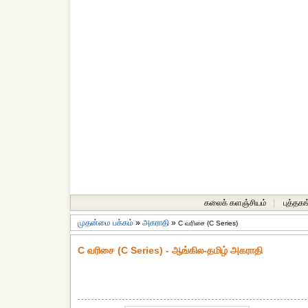
கலைக் களஞ்சியம்
|
புத்தகங
முதன்மை பக்கம்
»
அகராதி
»
C வரிசை (C Series)
C வரிசை (C Series) - ஆங்கில-தமிழ் அகராதி