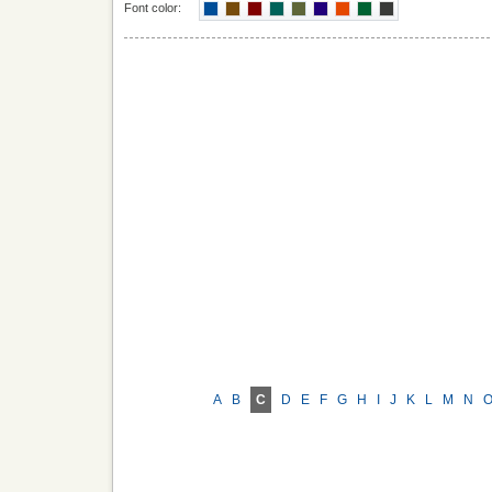
Font color:
A
B
C
D
E
F
G
H
I
J
K
L
M
N