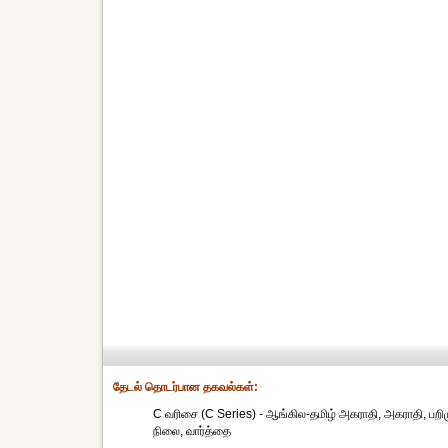
தேட‌ல் தொட‌ர்பான தகவ‌ல்க‌ள்:
C வரிசை (C Series) - ஆங்கில-தமிழ் அகராதி, அகராதி, பறிமுத
நிலை, வார்த்தை