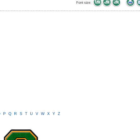
Font size:
O
P
Q
R
S
T
U
V
W
X
Y
Z