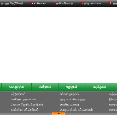
தமிழ்த் தேடுபொறி
வானொலி
தமிழ் அகராதி்
திருமணங்கள்
புத்
பொதுஅறிவு
ஆன்மிகம்
ஜோதிடம்
மருத்துவம்
மந்திரங்கள்
உங்கள் ஜாதகம்
சித்த
கணிதப் பஞ்சாங்கம்
திருமணப் பொருத்தம்
இயற்க
5 வகை ஜோதிடக் குறிகள்
இந்திய வரலாறு
சமைய
நவக்கிரக மந்திரங்கள்
பொதுஅறிவுக் கட்டுரைகள்
சமையல