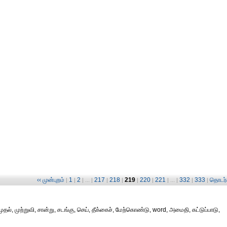
‹‹ முன்புறம்
1
2
217
218
219
220
221
332
333
தொடர்ச
|
|
| ... |
|
|
|
|
| ... |
|
|
ல், முற்றுவி, சான்று, சடங்கு, செய், தீக்கைச், மேற்கொண்டு, word, அமைதி, கட்டுப்பாடு,