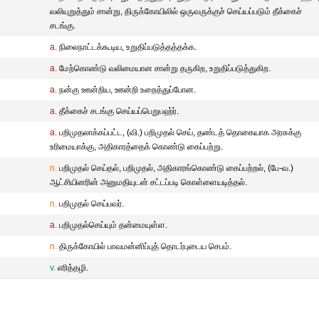
வலியுறுத்தும் சான்று, திருக்கோயிலில் ஒருவருக்குச் செய்யப்படும் தீக்கைச்
சடங்கு.
a.
நிலைநாட்டக்கூடிய, உறுதிப்படுத்தத்தக்க.
a.
மேற்கொண்டு வலிமையான சான்று தருகிற, உறுதிப்படுத்துகிற.
a.
நன்கு ஊன்றிய, ஊன்றி உறைத்துப்போன.
a.
தீக்கைச் சடங்கு செய்யப்பெறுபஹ்ர்.
a.
பறிமுதலாக்கப்பட்ட, (வி.) பறிமுதல் செய், தண்டத் தொகையாக அரசுக்கு
உரிமையாக்கு, அதிகாரத்தைக் கொண்டு கைப்பற்று.
n.
பறிமுதல் செய்தல், பறிமுதல், அதிகாரங்கொண்டு கைப்பற்றல், (பே-வ.)
ஆட்சியினரின் அனுமதியுடன் சட்டப்படி கொள்ளையடித்தல்.
n.
பறிமுதல் செய்பவர்.
a.
பறிமுதல்செய்யும் தன்மையுள்ள.
n.
திருக்கோயில் பாவமன்னிப்புத் தொடர்புடைய செபம்.
v.
எரித்தழி.