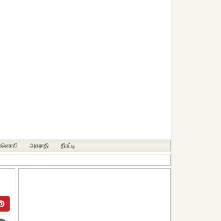
ானொலி
|
அகராதி
|
திரட்டி