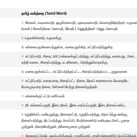
தமிழ் வார்த்தை (Tamil Word)
n.
கோலம், வடிவமைதி, ஒழுங்கமைதி, புறவடிவமைதி, வௌதத்தோற்றம், உருவர
(வான்.) கோள்நிலை அமைதி, (வேதி.) அணுத்திரள் அணு அமைதி.
v.
உருவங்கொடு, உருவாக்கு.
a.
எல்லையருகிலமைந்துள்ள, வரையறுக்கிற, கட்டுப்படுத்துகிற.
n.
கட்டுப்பாடு, சிறை, (வி.) எல்லைக்குட்படுத்து, கட்டுப்படுத்து, வரையறு, அடை,
சுற்றி வளை, சிறைப்படுத்து, உடனிணை, அடுத்துள்ளதாக்கு.
a.
வரையறுக்கப்பட்ட, கட்டுப்படுத்தப்பட்ட, சிறைப்படுத்தப்பட்ட, குறுகலான.
n.
கட்டுப்பாடு, வரையறை, சிறைப்பட்ட நிலை, நோய் காரணமாக வௌதயே
போகமுடியாத நிலை, பிள்ளைப்பேற்று நிலையிருத்தல்.
n.
எல்லைக்குட்பட்டு வசிப்பவர்.
n.
pl. எல்லைப்பகுதி, இடைநிலம், இடைவரம்புப்பகுதி, இடைநிலைப்பண்பு.
v.
உறுதிசெய், வலியுறுத்து, நிலைநாட்டு, உறுதிப்படுத்து, தொடர்ந்து ஊக்கு,
நிலைப்படுத்து, திடப்படுத்து, மெய்ப்பி, மேற்கொண்டு வலியுறவு செய், முறை
முற்றுவி, நிறைவேற்றுவி, தீக்கைமுறை முற்றுவி.
n.
நிலைநாட்டுதல், வலுப்படுத்துதல், உறுதிப்பாடு, சான்றுகொண்டு மெய்ப்பித்தல்