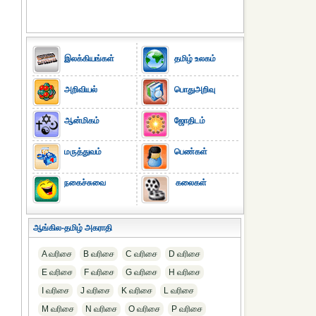
இலக்கியங்கள்
தமிழ் உலகம்
அறிவியல்
பொதுஅறிவு
ஆன்மிகம்
ஜோதிடம்
மருத்துவம்
பெண்கள்
நகைச்சுவை
கலைகள்
ஆங்கில-தமிழ் அகராதி
A வரிசை
B வரிசை
C வரிசை
D வரிசை
E வரிசை
F வரிசை
G வரிசை
H வரிசை
I வரிசை
J வரிசை
K வரிசை
L வரிசை
M வரிசை
N வரிசை
O வரிசை
P வரிசை