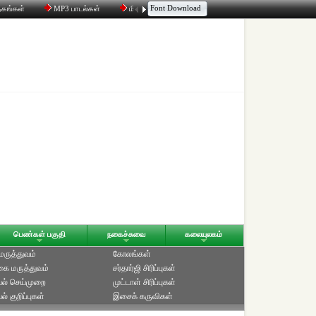
Font Download
தகங்கள்
MP3 பாடல்கள்
மின்னஞ்சல்
திரட்டி
உரையாடல்
பெண்கள் பகுதி
நகைச்சுவை
கலையுலகம்
 மருத்துவம்
கோலங்கள்
ை மருத்துவம்
சர்தார்ஜி சிரிப்புகள்
ல் செய்முறை
முட்டாள் சிரிப்புகள்
் குறிப்புகள்
இசைக் கருவிகள்