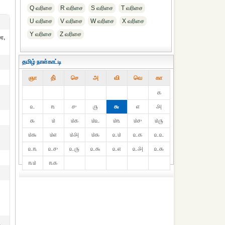
Q வரிசை
R வரிசை
S வரிசை
T வரிசை
U வரிசை
V வரிசை
W வரிசை
X வரிசை
Y வரிசை
Z வரிசை
ை,
தமிழ் நாள்காட்டி
ஞா
தி்
செ
அ
வி
வெ
கா
௧
௨
௩
௪
௫
௬
௭
௮
௯
௰
௰௧
௰௨
௰௩
௰௪
௰௫
௰௬
௰௭
௰௮
௰௯
௨௰
௨௧
௨௨
௨௩
௨௪
௨௫
௨௬
௨௭
௨௮
௨௯
௩௰
௩௧
,