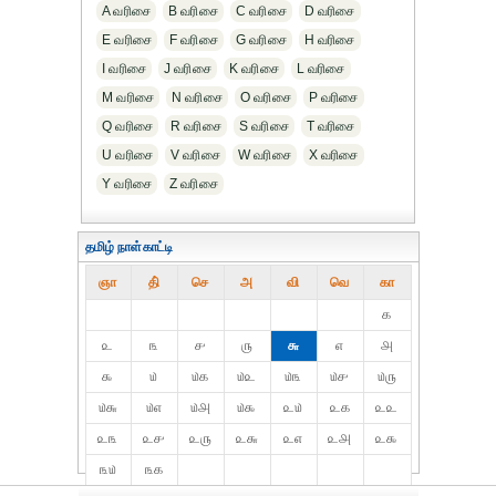
A வரிசை
B வரிசை
C வரிசை
D வரிசை
E வரிசை
F வரிசை
G வரிசை
H வரிசை
I வரிசை
J வரிசை
K வரிசை
L வரிசை
M வரிசை
N வரிசை
O வரிசை
P வரிசை
Q வரிசை
R வரிசை
S வரிசை
T வரிசை
U வரிசை
V வரிசை
W வரிசை
X வரிசை
Y வரிசை
Z வரிசை
தமிழ் நாள்காட்டி
ஞா
தி்
செ
அ
வி
வெ
கா
௧
௨
௩
௪
௫
௬
௭
௮
௯
௰
௰௧
௰௨
௰௩
௰௪
௰௫
௰௬
௰௭
௰௮
௰௯
௨௰
௨௧
௨௨
௨௩
௨௪
௨௫
௨௬
௨௭
௨௮
௨௯
௩௰
௩௧