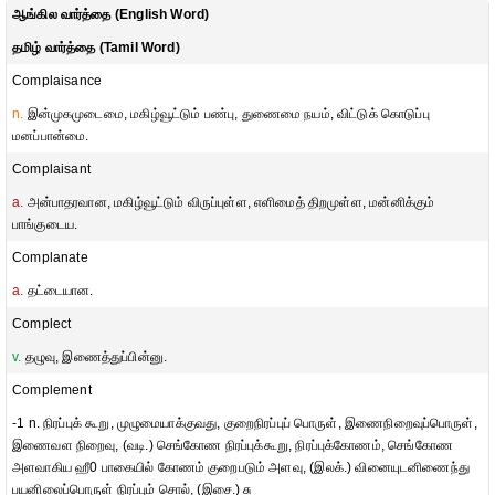
ஆங்கில வார்த்தை (English Word)
தமிழ் வார்த்தை (Tamil Word)
Complaisance
n.
இன்முகமுடைமை, மகிழ்வூட்டும் பண்பு, துணைமை நயம், விட்டுக் கொடுப்பு
மனப்பான்மை.
Complaisant
a.
அன்பாதரவான, மகிழ்வூட்டும் விருப்புள்ள, எளிமைத் திறமுள்ள, மன்னிக்கும்
பாங்குடைய.
Complanate
a.
தட்டையான.
Complect
v.
தழுவு, இணைத்துப்பின்னு.
Complement
-1 n. நிரப்புக் கூறு, முழுமையாக்குவது, குறைநிரப்புப் பொருள், இணைநிறைவுப்பொருள்,
இணைவள நிறைவு, (வடி.) செங்கோண நிரப்புக்கூறு, நிரப்புக்கோணம், செங்கோண
அளவாகிய ஹீ0 பாகையில் கோணம் குறைபடும் அளவு, (இலக்.) வினையுடனிணைந்து
பயனிலைப்பொருள் நிரப்பும் சொல், (இசை.) சு