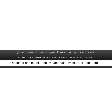
முகப்பு
|
நாங்கள்
|
உங்கள் கருத்து
|
விளம்பரத்திற்கு
|
தள வரைபடம்
© 2010-25 TamilSurangam.com Tamil Data Warehouse Website
Designed and maintained by TamilKalanjiyam Educational Trust.