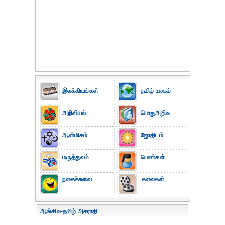
இலக்கியங்கள்
தமிழ் உலகம்
அறிவியல்
பொதுஅறிவு
ஆன்மிகம்
ஜோதிடம்
மருத்துவம்
பெண்கள்
நகைச்சுவை
கலைகள்
ஆங்கில-தமிழ் அகராதி