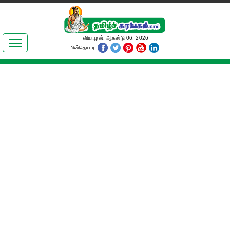
இலக்கியங்கள்
வியாழன், ஆகஸ்டு 06, 2026
பின்தொடர
தமிழ் உலகம்
அறிவியல்
பொதுஅறிவு
ஆன்மிகம்
ஜோதிடம்
மருத்துவம்
பெண்கள் பகுதி
நகைச்சுவை
கலையுலகம்