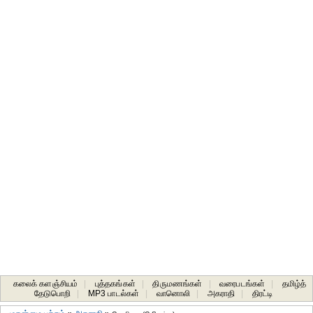
கலைக் களஞ்சியம்
|
புத்தகங்கள்
|
திருமணங்கள்
|
வரைபடங்கள்
|
தமிழ்த்
தேடுபொறி
|
MP3 பாடல்கள்
|
வானொலி
|
அகராதி
|
திரட்டி