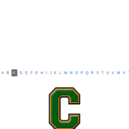
A
B
C
D
E
F
G
H
I
J
K
L
M
N
O
P
Q
R
S
T
U
V
W
X