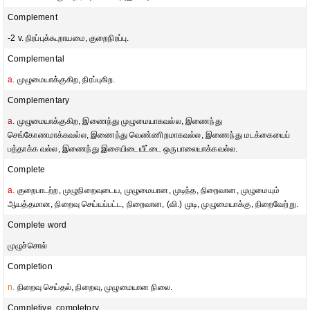
Complement
-2 v. நிரப்புக்கூறாயமை, குறைநிரப்பு.
Complemental
a.
முழுமையாக்குகிற, நிரப்புகிற.
Complementary
a.
முழுமையாக்குகிற, இணைந்து முழுமையாகவல்ல, இணைந்து
செங்கோணமாக்கவல்ல, இணைந்து வெண்ணிறமாகவல்ல, இணைந்து மடக்கையைப்
பத்தாக்க வல்ல, இணைந்து இசையிடையீட்டை ஒருபாலையாக்கவல்ல.
Complete
a.
குறைபாடற்ற, முழுநிறைவுடைய, முழுமையான, முடிந்த, நிறைவான, முழுமையும்
ஆயத்தமான, நிறைவு செய்யப்பட்ட, நிறைவான, (வி.) முடி, முழுமையாக்கு, நிறைவேற்று.
Complete word
முழுச்சொல்
Completion
n.
நிறைவு செய்தல், நிறைவு, முழுமையான நிலை.
Completive, completory