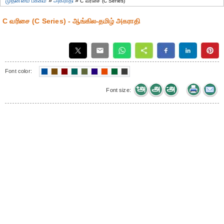
முதன்மை பக்கம்
»
அகராதி
»
C வரிசை (C Series)
C வரிசை (C Series) - ஆங்கில-தமிழ் அகராதி
Font color:
Font size: