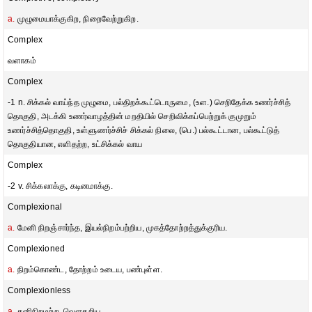
a.
முழுமையாக்குகிற, நிறைவேற்றுகிற.
Complex
வளாகம்
Complex
-1 n. சிக்கல் வாய்ந்த முழுமை, பல்திறக்கூட்டொருமை, (உள.) செறிதேக்க உணர்ச்சித்
தொகுதி, அடக்கி உணர்வாழத்தின் மறதியில் செறிவிக்கப்பெற்றுக் குமுறும்
உணர்ச்சித்தொகுதி, உள்ளுணர்ச்சிச் சிக்கல் நிலை, (பெ.) பல்கூட்டான, பல்கூட்டுத்
தொகுதியான, எளிதற்ற, உட்சிக்கல் வாய
Complex
-2 v. சிக்கலாக்கு, கடினமாக்கு.
Complexional
a.
மேனி நிறஞ்சார்ந்த, இயல்நிறம்பற்றிய, முகத்தோற்றத்துக்குரிய.
Complexioned
a.
நிறம்கொண்ட, தோற்றம் உடைய, பண்புள்ள.
Complexionless
a.
தனிநிறமற்ற, வௌதறிய.