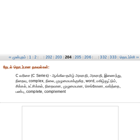
‹‹ முன்புறம்
1
2
202
203
204
205
206
332
333
தொடர்ச்சி ››
|
|
| ... |
|
|
|
|
| ... |
|
|
தேட‌ல் தொட‌ர்பான தகவ‌ல்க‌ள்:
C வரிசை (C Series) - ஆங்கில-தமிழ் அகராதி, அகராதி, இணைந்து,
நிறைவு, complex, நிலை, முழுமையாக்குகிற, word, மகிழ்வூட்டும்,
சிக்கல், உட்சிக்கல், நிறைவான, முழுமையான, செங்கோண, வார்த்தை,
பண்பு, complete, complement