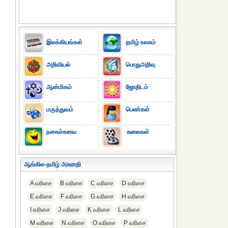
இலக்கியங்கள்
தமிழ் உலகம்
அறிவியல்
பொதுஅறிவு
ஆன்மிகம்
ஜோதிடம்
மருத்துவம்
பெண்கள்
நகைச்சுவை
கலைகள்
ஆங்கில-தமிழ் அகராதி
A வரிசை
B வரிசை
C வரிசை
D வரிசை
E வரிசை
F வரிசை
G வரிசை
H வரிசை
I வரிசை
J வரிசை
K வரிசை
L வரிசை
M வரிசை
N வரிசை
O வரிசை
P வரிசை