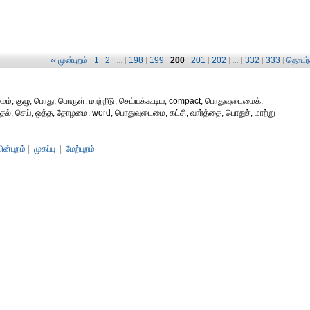
‹‹ முன்புறம்
1
2
198
199
200
201
202
332
333
தொடர்ச
|
|
| ... |
|
|
|
|
| ... |
|
|
மம், குழு, பொது, பொருள், மாற்றீடு, செய்யக்கூடிய, compact, பொதுவுடைமைக்,
், செய், ஒத்த, தோழமை, word, பொதுவுடைமை, கட்சி, வார்த்தை, பொதுச், மாற்று
பின்புறம்
|
முகப்பு
|
மேற்புறம்