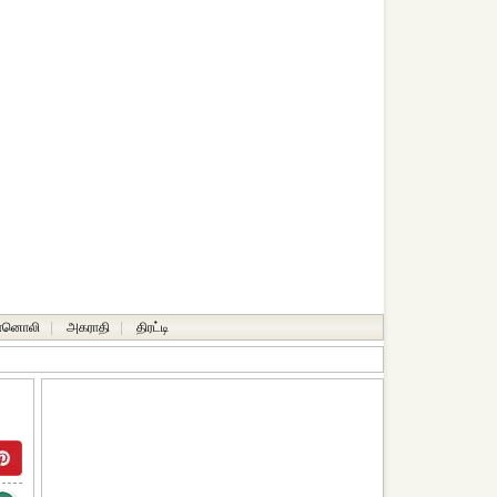
ானொலி
|
அகராதி
|
திரட்டி