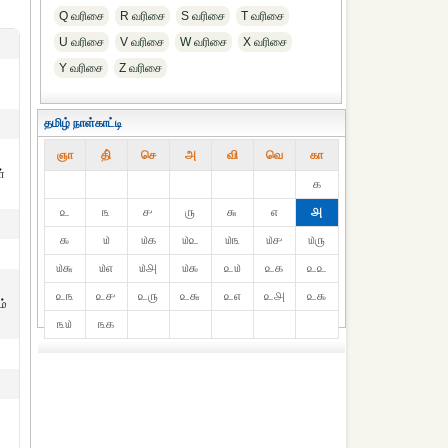
Q வரிசை
R வரிசை
S வரிசை
T வரிசை
U வரிசை
V வரிசை
W வரிசை
X வரிசை
Y வரிசை
Z வரிசை
தமிழ் நாள்காட்டி
ஞா
தி்
செ
அ
வி
வெ
கா
்
௧
௨
௩
௪
௫
௬
௭
௮
௯
௰
௰௧
௰௨
௰௩
௰௪
௰௫
௰௬
௰௭
௰௮
௰௯
௨௰
௨௧
௨௨
௨௩
௨௪
௨௫
௨௬
௨௭
௨௮
௨௯
ம்
௩௰
௩௧