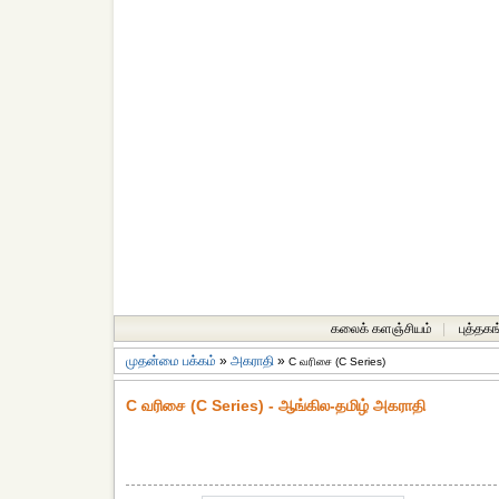
கலைக் களஞ்சியம்
|
புத்தகங
முதன்மை பக்கம்
»
அகராதி
»
C வரிசை (C Series)
C வரிசை (C Series) - ஆங்கில-தமிழ் அகராதி