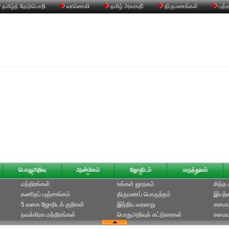
தமிழ்த் தேடுபொறி
வானொலி
தமிழ் அகராதி்
திருமணங்கள்
புத்
பொதுஅறிவு
ஆன்மிகம்
ஜோதிடம்
மருத்துவம்
மந்திரங்கள்
உங்கள் ஜாதகம்
சித்த
கணிதப் பஞ்சாங்கம்
திருமணப் பொருத்தம்
இயற்க
5 வகை ஜோதிடக் குறிகள்
இந்திய வரலாறு
சமைய
நவக்கிரக மந்திரங்கள்
பொதுஅறிவுக் கட்டுரைகள்
சமையல