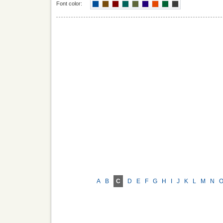
Font color:
A
B
C
D
E
F
G
H
I
J
K
L
M
N