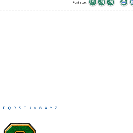
Font size:
O
P
Q
R
S
T
U
V
W
X
Y
Z