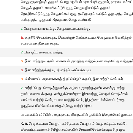
பொது குடிவாழ்வுக் குழுமம், பொது அரசியல் அமைப்புக் குழுமம், நகரவை மக்கட்
பொதுக் குழுமம், சமயக்கூட்டுக் குழு, பொதுவழிபாட்டுக் குழுமம்,
தொழிற்கூட்டுக்குழு, பொதுமக்கள் குழு, தனிமுறைக் கூட்டுக் குழு, ஒத்த பொதுப
பண்பு, ஒத்த குழுநலம், தோழமை, பொது உடன்பாடு.
v.
பொதுவுடைமையாக்கு, பொதுவுடைமையராக்கு.
a.
மாற்றீடு செய்யக்கூடிய, இனமாற்றுச் செய்யக்கூடிய, பொருளைக் கொடுத்துச்
சமரசமாகத் தீர்க்கக் கூடிய.
v.
மின் ஓட்ட வகையை மாற்று.
n.
இன மாற்றுதல், தண்டனையைக் குறைத்து மாற்றல், பண ஈடுசெய்து மாற்றுதல
a.
இனமாற்றத்துக்குரிய, பரிமாற்றம் செய்யக்கூடிய.
n.
மின்னோட்ட அலைகளைத் திருப்பிவிடும் கருவி, இனமாற்றம் செய்பவர்.
v.
மாற்றிப்பெறு, கொடுத்துவாங்கு, கடுமை குறைந்த தண்டனைக்கு மாற்று,
தண்டனையைக் குறை, ஒன்றுக்கொன்றாக இனமாற்று, பொருள் கொடுக்கல்
வாங்கல் மாற்றீடு செய், கடமை மாற்றீடு செய், இருதிசை மின்னோட்டத்தை
ஒருதிசை மின்னோட்டமாக்கு அல்லது மாற்றி அமை.
மரவகையில் உச்சியில் தழையுடைய, விதைகளில் நுனியில் இழைக்கொத்துடைய.
-1 n. நெருக்கமான பொருள், கச்சிதமான பொருள் அல்லது கட்டிடம், கூட்டு,
இணைப்பு, சுண்ணச் சிமிழ், கைப்பையில் கொண்டுசெல்லக்கூடிய சிறு முக