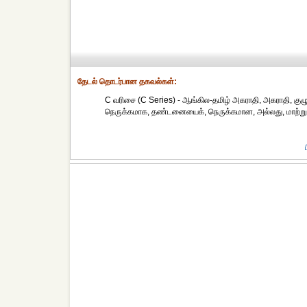
தேட‌ல் தொட‌ர்பான தகவ‌ல்க‌ள்:
C வரிசை (C Series) - ஆங்கில-தமிழ் அகராதி, அகராதி, குழு
நெருக்கமாக, தண்டனையைக், நெருக்கமான, அல்லது, மாற்றுதல