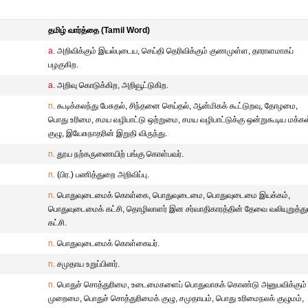
தமிழ் வார்த்தை (Tamil Word)
a.
அறிவிக்கும் இயல்புடைய, செய்தி தெரிவிக்கும் குணமுள்ள, தாராளமாகப்
பழகுகிற.
a.
அறிவு கொடுக்கிற, அறிவூட்டுகிற.
n.
கூடிக்கலந்து பேசுதல், சிந்தனை செய்தல், ஆன்மிகக் கூட்டுறவு, தோழமை,
பொது உரிமை, சமய வழிபாட்டு ஒற்றுமை, சமய வழிபாட்டுக்கு ஒன்றுகூடிய மக்கள
குழு, இயேசுநாதரின் இறுதி விருந்து.
n.
தூய நற்கருணையிற் பங்கு கொள்பவர்.
n.
(பிர.) பணித்துறை அறிவிப்பு.
n.
பொதுவுடைமைக் கொள்கை, பொதுவுடைமை, பொதுவுடைமை இயக்கம்,
பொதுவுடைமைக் கட்சி, தொழிலாளர் இன சர்வாதிகாரத்தின் தேவை வலியுறுத்து
கட்சி.
n.
பொதுவுடைமைக் கொள்கையர்.
n.
சமுதாய உறுப்பினர்.
n.
பொதுச் சொத்துரிமை, உடைமைகளைப் பொதுவாகக் கொண்டு அனுபவிக்கும்
முறைமை, பொதுச் சொத்துரிமைக் குழு, சமுதாயம், பொது உரிமைநலக் குழுமம்,