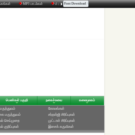
Font Download
தகங்கள்
MP3 பாடல்கள்
மின்னஞ்சல்
திரட்டி
உரையாடல்
பெண்கள் பகுதி
நகைச்சுவை
கலையுலகம்
 மருத்துவம்
கோலங்கள்
ை மருத்துவம்
சர்தார்ஜி சிரிப்புகள்
ல் செய்முறை
முட்டாள் சிரிப்புகள்
் குறிப்புகள்
இசைக் கருவிகள்