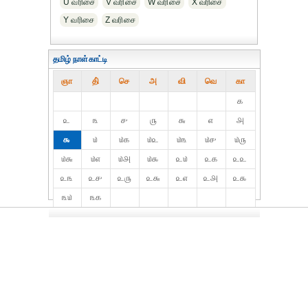
U வரிசை
V வரிசை
W வரிசை
X வரிசை
Y வரிசை
Z வரிசை
தமிழ் நாள்காட்டி
ஞா
தி்
செ
அ
வி
வெ
கா
௧
௨
௩
௪
௫
௬
௭
௮
௯
௰
௰௧
௰௨
௰௩
௰௪
௰௫
௰௬
௰௭
௰௮
௰௯
௨௰
௨௧
௨௨
௨௩
௨௪
௨௫
௨௬
௨௭
௨௮
௨௯
௩௰
௩௧