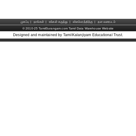
முகப்பு
|
நாங்கள்
|
உங்கள் கருத்து
|
விளம்பரத்திற்கு
|
தள வரைபடம்
© 2010-25 TamilSurangam.com Tamil Data Warehouse Website
Designed and maintained by TamilKalanjiyam Educational Trust.