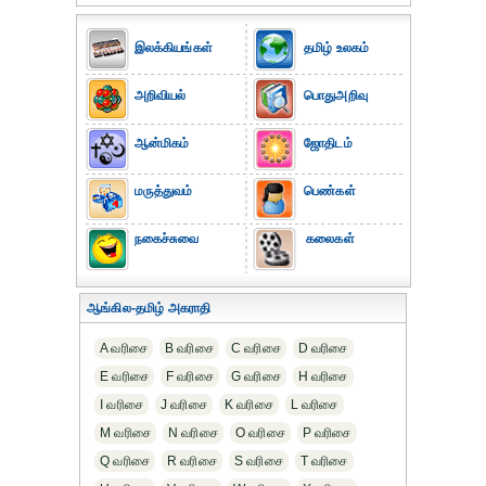
இலக்கியங்கள்
தமிழ் உலகம்
அறிவியல்
பொதுஅறிவு
ஆன்மிகம்
ஜோதிடம்
மருத்துவம்
பெண்கள்
நகைச்சுவை
கலைகள்
ஆங்கில-தமிழ் அகராதி
A வரிசை
B வரிசை
C வரிசை
D வரிசை
E வரிசை
F வரிசை
G வரிசை
H வரிசை
I வரிசை
J வரிசை
K வரிசை
L வரிசை
M வரிசை
N வரிசை
O வரிசை
P வரிசை
Q வரிசை
R வரிசை
S வரிசை
T வரிசை