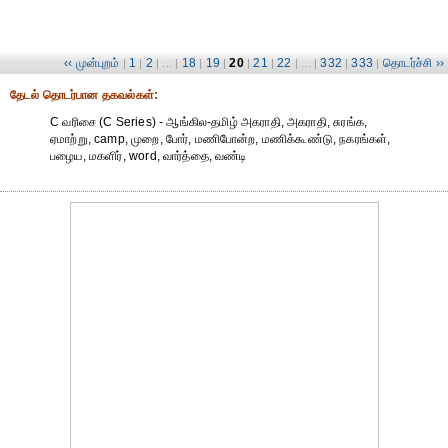
‹‹ முன்புறம்
1
2
18
19
20
21
22
332
333
தொடர்ச்சி ››
|
|
| ... |
|
|
|
|
| ... |
|
|
தேட‌ல் தொட‌ர்பான தகவ‌ல்க‌ள்:
C வரிசை (C Series) - ஆங்கில-தமிழ் அகராதி, அகராதி, சுரங்க,
ஏமாற்று, camp, முறை, போர், மணிபோன்ற, மணிக்கூண்டு, நகரங்கள்,
பழைய, மகளிர், word, வார்த்தை, வண்டி