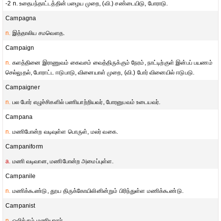
-2 n. உதைபந்தாட்டத்தின் பழைய முறை, (வி.) சண்டையிடு, போராடு.
Campagna
n.
இத்தாலிய சமவௌத.
Campaign
n.
களத்தினை இராணுவம் கைவசம் வைத்திருக்கும் நேரம், நாட்டிற்குள் இன்பப் பயணம்
செல்லுதல், போராட்ட ஈடுபாடு, வினையாள் முறை, (வி.) போர் வினையில் ஈடுபடு.
Campaigner
n.
பல போர் எழுச்சிகளில் பணியாற்றியவர், போரனுபவம் உடையவர்.
Campana
n.
மணிபோன்ற வடிவுள்ள பொருள், மலர் வகை.
Campaniform
a.
மணி வடிவான, மணிபோன்ற அமைப்புள்ள.
Campanile
n.
மணிக்கூண்டு, தூய திருக்கோயிலினின்றும் பிரிந்துள்ள மணிக்கூண்டு.
Campanist
n.
ஒலிக்கும் மணியாளர்.