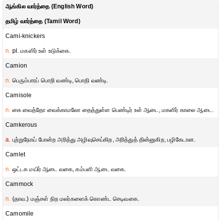
ஆங்கில வார்த்தை (English Word)
தமிழ் வார்த்தை (Tamil Word)
Cami-knickers
n.
pl. மகளிர் உள் உடுக்கை.
Camion
n.
பெரும்பாரப் பொறி வண்டி, பொதி வண்டி.
Camisole
n.
கை வைத்தோ வைக்காமலோ தைத்துள்ள பெண்டிர் உள் ஆடை, மகளிர் காலை ஆடை.
Camkerous
a.
புற்றுநோய் போன்ற அரித்து அழிவுசெய்கிற, அரித்துத் தின்னுகிற, பழிகேடான.
Camlet
n.
ஒட்டக மயிர் ஆடை வகை, கம்பளி ஆடை வகை.
Cammock
n.
(தாவ.) மஞ்சள் நிற மலர்களைக் கொண்ட செடிவகை.
Camomile