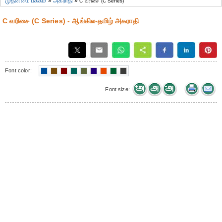
முதன்மை பக்கம்
»
அகராதி
»
C வரிசை (C Series)
C வரிசை (C Series) - ஆங்கில-தமிழ் அகராதி
Font color:
Font size: