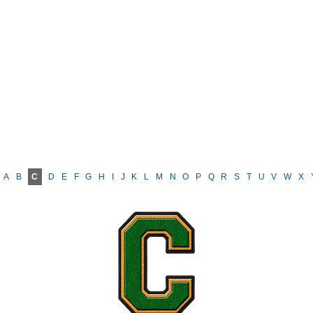
A
B
C
D
E
F
G
H
I
J
K
L
M
N
O
P
Q
R
S
T
U
V
W
X