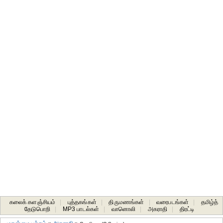
கலைக் களஞ்சியம்
|
புத்தகங்கள்
|
திருமணங்கள்
|
வரைபடங்கள்
|
தமிழ்த்
தேடுபொறி
|
MP3 பாடல்கள்
|
வானொலி
|
அகராதி
|
திரட்டி