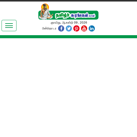
இலக்கியங்கள்
ஞாயிறு, ஆகஸ்டு 09, 2026
பின்தொடர
தமிழ் உலகம்
அறிவியல்
பொதுஅறிவு
ஆன்மிகம்
ஜோதிடம்
மருத்துவம்
பெண்கள் பகுதி
நகைச்சுவை
கலையுலகம்