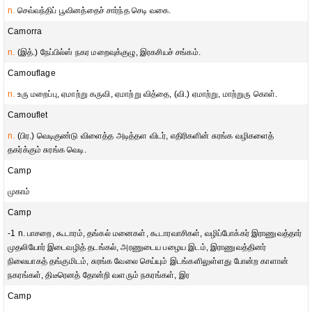
n.
செவ்வந்திப் பூவினத்தைச் சார்ந்த செடி வகை.
Camorra
n.
(இத்.) நேப்பில்ஸ் நகர மறைவுக்குழு, இரகசியச் சங்கம்.
Camouflage
n.
உரு மறைப்பு, ஏமாற்று கருவி, ஏமாற்று வித்தை, (வி.) ஏமாற்று, மாற்றுரு கொள்.
Camouflet
n.
(பிர.) வெடிகுண்டு விளைத்த அடித்தள விடர், எதிரிகளின் சுரங்க வழிகளைத்
தகர்க்கும் சுரங்க வெடி.
Camp
முகாம்
Camp
-1 n. பாசறை, கூடாரம், தங்கல் மனைகள், கூடாரவாசிகள், வழிப்போக்கர் இராணுவத்தார்
முதலியோர் இடைவழித் தடங்கல், அரணுடைய பழைய இடம், இராணுவத்தினர்
நிலையாகத் தங்குமிடம், சுரங்க வேலை செய்யும் இடங்களிலுள்ளது போன்ற காளான்
நகரங்கள், திடீரெனத் தோன்றி வளரும் நகரங்கள், இர
Camp