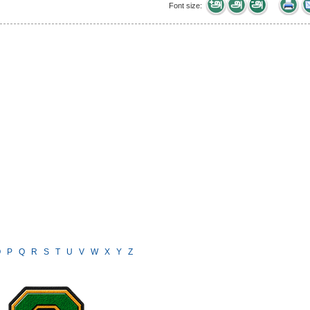
Font size:
O
P
Q
R
S
T
U
V
W
X
Y
Z