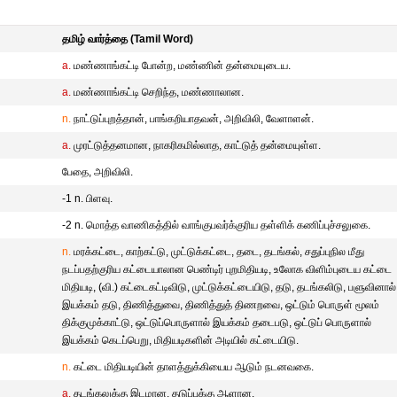
தமிழ் வார்த்தை (Tamil Word)
a.
மண்ணாங்கட்டி போன்ற, மண்ணின் தன்மையுடைய.
a.
மண்ணாங்கட்டி செறிந்த, மண்ணாலான.
n.
நாட்டுப்புறத்தான், பாங்கறியாதவன், அறிவிலி, வேளாளன்.
a.
முரட்டுத்தனமான, நாகரிகமில்லாத, காட்டுத் தன்மையுள்ள.
பேதை, அறிவிலி.
-1 n. பிளவு.
-2 n. மொத்த வாணிகத்தில் வாங்குபவர்க்குரிய தள்ளிக் கணிப்புச்சலுகை.
n.
மரக்கட்டை, காற்கட்டு, முட்டுக்கட்டை, தடை, தடங்கல், சதுப்புநில மீது
நடப்பதற்குரிய கட்டையாலான பெண்டிர் புறமிதியடி, உலோக விளிம்புடைய கட்டை
மிதியடி, (வி.) கட்டைகட்டிவிடு, முட்டுக்கட்டையிடு, தடு, தடங்கலிடு, பளுவினால்
இயக்கம் தடு, திணித்துவை, திணித்துத் திணறவை, ஒட்டும் பொருள் மூலம்
திக்குமுக்காட்டு, ஒட்டுப்பொருளால் இயக்கம் தடைபடு, ஒட்டுப் பொருளால்
இயக்கம் கெடப்பெறு, மிதியடிகளின் அடியில் கட்டையிடு.
n.
கட்டை மிதியடியின் தாளத்துக்கியைய ஆடும் நடனவகை.
a.
தடங்கலுக்கு இடமான, தடுப்புக்கு ஆளான.