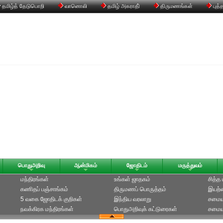
தமிழ்த் தேடுபொறி
வானொலி
தமிழ் அகராதி்
திருமணங்கள்
புத்
பொதுஅறிவு
ஆன்மிகம்
ஜோதிடம்
மருத்துவம்
மந்திரங்கள்
உங்கள் ஜாதகம்
சித்த
கணிதப் பஞ்சாங்கம்
திருமணப் பொருத்தம்
இயற்க
5 வகை ஜோதிடக் குறிகள்
இந்திய வரலாறு
சமைய
நவக்கிரக மந்திரங்கள்
பொதுஅறிவுக் கட்டுரைகள்
சமையல