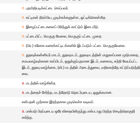
n.
புறமிதியடிக்கட்டை செய்பவர்.
n.
கட்டிகள் நிரம்பிய, முடிச்சுக்களுள்ள, ஒட்டிக்கொள்கிற.
n.
இழைப்பட்டைகளைப் பிரித்துக் காட்டும் இடையீடு.
n.
பட்டையிட்ட மெருகு வேலை, மெருகுப் பட்டை முறை.
n.
(பிர.) உலோக வரைக்கட்டிடங்களில் இடப்படும் பட்டை மெருகுவேலை.
n.
துறவுக்கன்னியர் மாடம், துறவுமடம், துறவுமடத்தின் பாதுகாப்பான மூடுபாதை,
சமயவாழ்வுக்கான காப்பிடம், ஒதுக்குப்புறமான இடம், வளைவு, சுற்றி வேயப்பட்ட
இடம், துறவு வாழ்க்கை, (வி.) மடத்தில் அடைத்துவை, மதிலகத்தே கட்டுப்படுத்த
வை.
a.
மடத்தில் வாழ்கின்ற.
a.
மடத்தைச் சேர்ந்த, மடத்தோடு தொடர்புடைய, ஒதுக்கமான.
என்பதன் முற்கால இறந்தகால முடிவெச்ச வடிவம்.
a.
பால்படு பிறப்புடைய ஒரே விதையிலிருந்து பால்படாது பிறந்த செடித்தொகுதி
சார்ந்த.