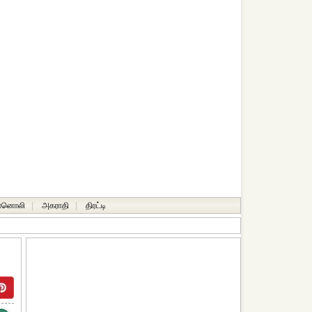
ானொலி
|
அகராதி
|
திரட்டி