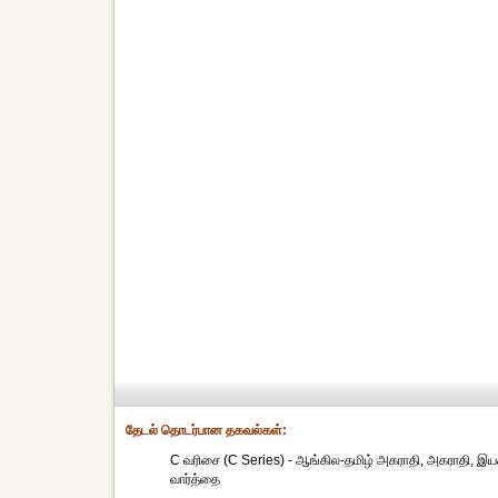
தேட‌ல் தொட‌ர்பான தகவ‌ல்க‌ள்:
C வரிசை (C Series) - ஆங்கில-தமிழ் அகராதி, அகராதி, இயக்க
வார்த்தை