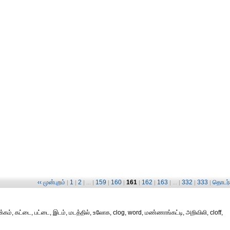
‹‹ முன்புறம்
1
2
159
160
161
162
163
332
333
தொடர்ச
|
|
| ... |
|
|
|
|
| ... |
|
|
ம், கட்டை, பட்டை, இடம், மடத்தில், உலோக, clog, word, மண்ணாங்கட்டி, அறிவிலி, cloff,