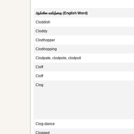
ஆங்கில வார்த்தை (English Word)
Cloddish
Cloddy
Clodhopper
Clodhopping
Clodpate, clodpole, clodpoll
Cloff
Cloff
Clog
Clog-dance
Clogged