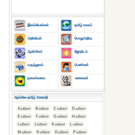
இலக்கியங்கள்
தமிழ் உலகம்
அறிவியல்
பொதுஅறிவு
ஆன்மிகம்
ஜோதிடம்
மருத்துவம்
பெண்கள்
நகைச்சுவை
கலைகள்
ஆங்கில-தமிழ் அகராதி
A வரிசை
B வரிசை
C வரிசை
D வரிசை
E வரிசை
F வரிசை
G வரிசை
H வரிசை
I வரிசை
J வரிசை
K வரிசை
L வரிசை
M வரிசை
N வரிசை
O வரிசை
P வரிசை