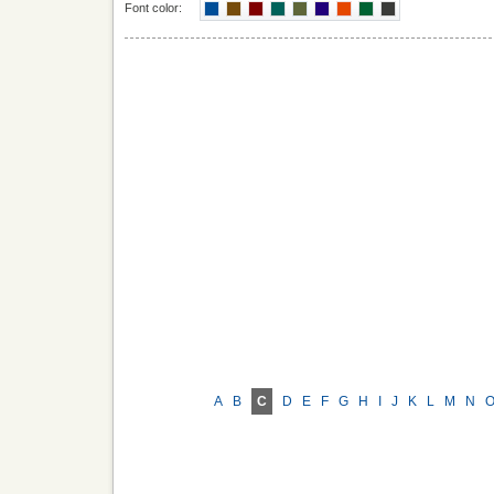
Font color:
A
B
C
D
E
F
G
H
I
J
K
L
M
N