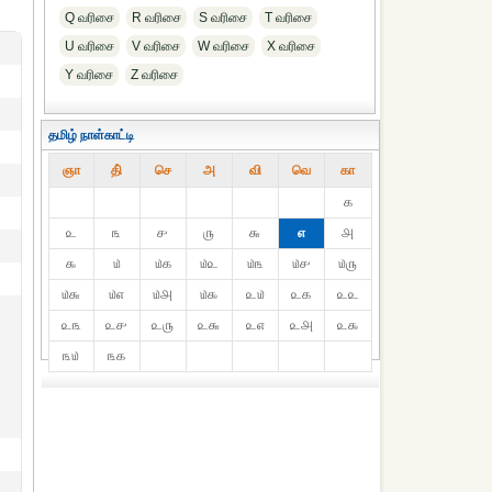
Q வரிசை
R வரிசை
S வரிசை
T வரிசை
U வரிசை
V வரிசை
W வரிசை
X வரிசை
Y வரிசை
Z வரிசை
தமிழ் நாள்காட்டி
ஞா
தி்
செ
அ
வி
வெ
கா
௧
௨
௩
௪
௫
௬
௭
௮
௯
௰
௰௧
௰௨
௰௩
௰௪
௰௫
௰௬
௰௭
௰௮
௰௯
௨௰
௨௧
௨௨
௨௩
௨௪
௨௫
௨௬
௨௭
௨௮
௨௯
௩௰
௩௧