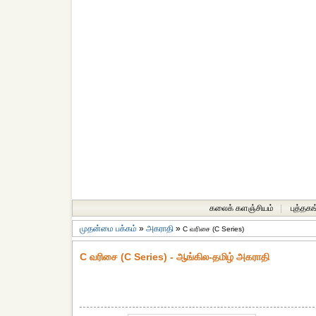
கலைக் களஞ்சியம்
|
புத்தகங
முதன்மை பக்கம்
»
அகராதி
»
C வரிசை (C Series)
C வரிசை (C Series) - ஆங்கில-தமிழ் அகராதி