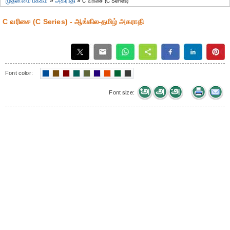
முதன்மை பக்கம்
»
அகராதி
»
C வரிசை (C Series)
C வரிசை (C Series) - ஆங்கில-தமிழ் அகராதி
Font color:
Font size: