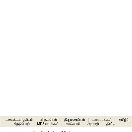
கலைக் களஞ்சியம்
|
புத்தகங்கள்
|
திருமணங்கள்
|
வரைபடங்கள்
|
தமிழ்த்
தேடுபொறி
|
MP3 பாடல்கள்
|
வானொலி
|
அகராதி
|
திரட்டி