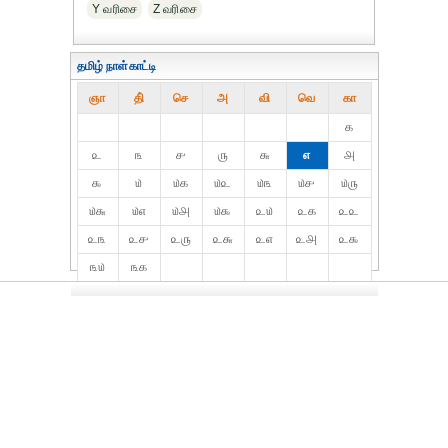
Y வரிசை
Z வரிசை
தமிழ் நாள்காட்டி
ஞா
தி்
செ
அ
வி
வெ
கா
௧
௨
௩
௪
௫
௬
௭
௮
௯
௰
௰௧
௰௨
௰௩
௰௪
௰௫
௰௬
௰௭
௰௮
௰௯
௨௰
௨௧
௨௨
௨௩
௨௪
௨௫
௨௬
௨௭
௨௮
௨௯
௩௰
௩௧