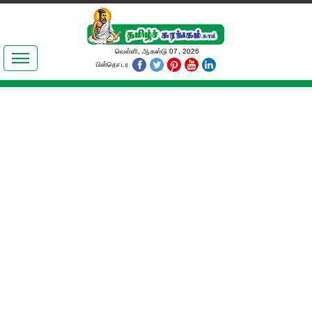
இலக்கியங்கள்
வெள்ளி, ஆகஸ்டு 07, 2026
பின்தொடர
தமிழ் உலகம்
அறிவியல்
பொதுஅறிவு
ஆன்மிகம்
ஜோதிடம்
மருத்துவம்
பெண்கள் பகுதி
நகைச்சுவை
கலையுலகம்