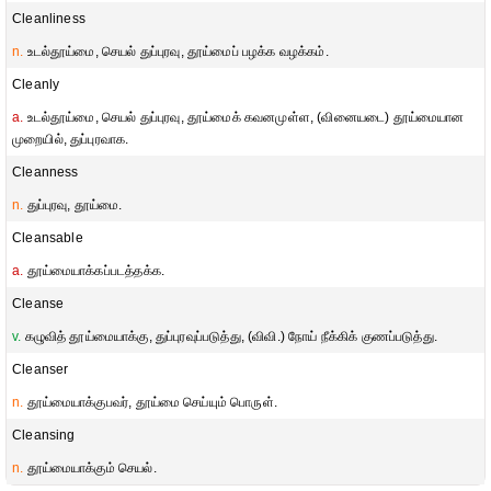
Cleanliness
n.
உடல்தூய்மை, செயல் துப்புரவு, தூய்மைப் பழக்க வழக்கம்.
Cleanly
a.
உடல்தூய்மை, செயல் துப்புரவு, தூய்மைக் கவனமுள்ள, (வினையடை) தூய்மையான
முறையில், துப்புரவாக.
Cleanness
n.
துப்புரவு, தூய்மை.
Cleansable
a.
தூய்மையாக்கப்படத்தக்க.
Cleanse
v.
கழுவித் தூய்மையாக்கு, துப்புரவுப்படுத்து, (விவி.) நோய் நீக்கிக் குணப்படுத்து.
Cleanser
n.
தூய்மையாக்குபவர், தூய்மை செய்யும் பொருள்.
Cleansing
n.
தூய்மையாக்கும் செயல்.