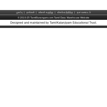
முகப்பு
|
நாங்கள்
|
உங்கள் கருத்து
|
விளம்பரத்திற்கு
|
தள வரைபடம்
© 2010-25 TamilSurangam.com Tamil Data Warehouse Website
Designed and maintained by TamilKalanjiyam Educational Trust.