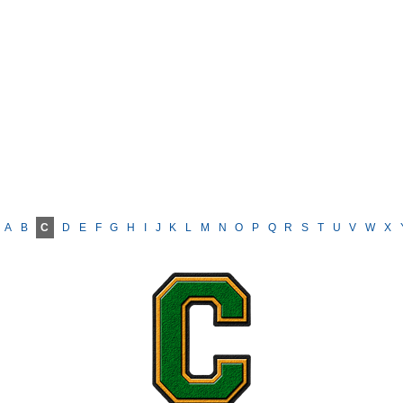
A
B
C
D
E
F
G
H
I
J
K
L
M
N
O
P
Q
R
S
T
U
V
W
X