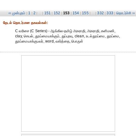
‹‹ முன்புறம்
1
2
151
152
153
154
155
332
333
தொடர்ச்சி ››
|
|
| ... |
|
|
|
|
| ... |
|
|
தேட‌ல் தொட‌ர்பான தகவ‌ல்க‌ள்:
C வரிசை (C Series) - ஆங்கில-தமிழ் அகராதி, அகராதி, களிமண்,
clay, செயல், தூய்மையாக்கும், துப்புரவு, clean, உடல்தூய்மை, தூய்மை,
தூய்மையாக்குபவர், word, வார்த்தை, பொருள்