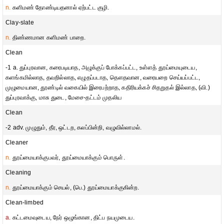
n.
களிமண் தோண்டியதனால் ஏற்பட்ட குழி.
Clay-slate
n.
திண்ணமான களிமண் பாறை.
Clean
-1 a. துப்புரவான, கரைபடியாத, அழுக்குப் போக்கப்பட்ட, உள்ளத் தூய்மையுடைய,
களங்கமில்லாத, தவறில்லாத, எழுதப்படாத, தௌதவான, வரையறை செய்யப்பட்ட,
முழுமையான, தூண்டில் வகையில் இரைபற்றாத, கதிரியக்கச் சிதறுதல் இல்லாத, (வி.)
துப்புரவாக்கு, மாசு துடை, மேசை-தட்டம் முதலிய
Clean
-2 adv. முழுதும், தீர, ஒட்டற, கலப்பின்றி, வழுவில்லாமல்.
Cleaner
n.
தூய்மையாக்குபவர், தூய்மையாக்கும் பொருள்.
Cleaning
n.
தூய்மையாக்கும் செயல், (பெ.) தூய்மையாக்குகின்ற.
Clean-limbed
a.
கட்டமைவுடைய, நேர் ஒழுங்கான, திட்ப நயமுடைய.