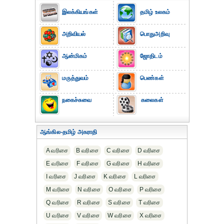
இலக்கியங்கள்
தமிழ் உலகம்
அறிவியல்
பொதுஅறிவு
ஆன்மிகம்
ஜோதிடம்
மருத்துவம்
பெண்கள்
நகைச்சுவை
கலைகள்
ஆங்கில-தமிழ் அகராதி
A வரிசை
B வரிசை
C வரிசை
D வரிசை
E வரிசை
F வரிசை
G வரிசை
H வரிசை
I வரிசை
J வரிசை
K வரிசை
L வரிசை
M வரிசை
N வரிசை
O வரிசை
P வரிசை
Q வரிசை
R வரிசை
S வரிசை
T வரிசை
U வரிசை
V வரிசை
W வரிசை
X வரிசை