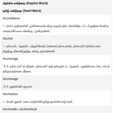
ஆங்கில வார்த்தை (English Word)
தமிழ் வார்த்தை (Tamil Word)
Anchhithere
n.
(உயி.) குதிரையின் முன்னொடியென்று கருதப்படும் மிகச்சிறிய மட்டக்குதிரை போன்ற
புதையுயிர்ப்படிவ விலங்கு, 'முன்குதிரை'.
Anchor
n.
நங்கூரம், ஆதாரம், பற்றுக்கோடு, (வினை) நங்கூரமிடு, நங்கூரமிட்டுக்கப்பலை
நிறுத்து, நிலைநிறுத்து, தங்கு, ஓய்வுகொள்.
Anchorage
-1 n. நங்கூரமிட்டு நிற்றல், நங்கூரமிட்டுத் தங்குமிடம், ஆதாரம், உறுதிக்கடைப்பிடி, கப்பல்
தங்குவதற்கான தீர்வை.
Anchorage
-2 n. துறவியின் குடிசை.
Anchoress
n.
பெண் துறவி, உலக வாழ்க்யிலிருந்து ஒவங்கி வாழ்பவள்.
Anchoretic, anchoretical