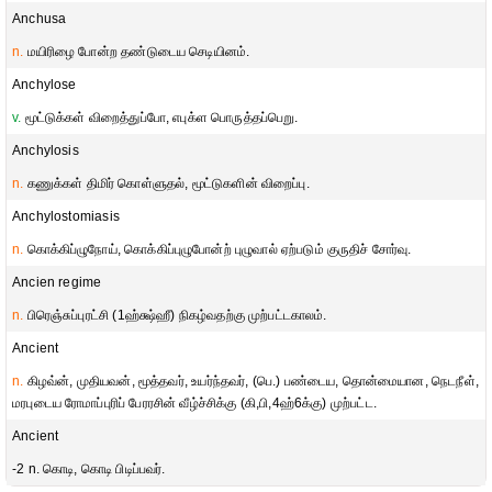
Anchusa
n.
மயிரிழை போன்ற தண்டுடைய செடியினம்.
Anchylose
v.
மூட்டுக்கள் விறைத்துப்போ, எபுக்ள பொருத்தப்பெறு.
Anchylosis
n.
கணுக்கள் திமிர் கொள்ளுதல், மூட்டுகளின் விறைப்பு.
Anchylostomiasis
n.
கொக்கிப்ழுநோய், கொக்கிப்புழுபோன்ற் புழுவால் ஏற்படும் குருதிச் சோர்வு.
Ancien regime
n.
பிரெஞ்சுப்புரட்சி (1ஹ்க்ஷ்ஹீ) நிகழ்வதற்கு முற்பட்டகாலம்.
Ancient
n.
கிழவ்ன், முதியவன், மூத்தவர், உயர்ந்தவர், (பெ.) பண்டைய, தொன்மையான, நெடநீள்,
மரபுடைய ரோமாப்புரிப் பேரரசின் வீழ்ச்சிக்கு (கி,பி,4ஹ்6க்கு) முற்பட்ட.
Ancient
-2 n. கொடி, கொடி பிடிப்பவர்.