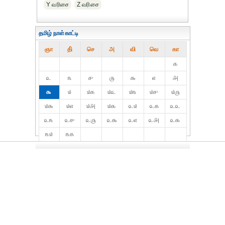
Y வரிசை
Z வரிசை
தமிழ் நாள்காட்டி
ஞா
தி்
செ
அ
வி
வெ
கா
௧
௨
௩
௪
௫
௬
௭
௮
௯
௰
௰௧
௰௨
௰௩
௰௪
௰௫
௰௬
௰௭
௰௮
௰௯
௨௰
௨௧
௨௨
௨௩
௨௪
௨௫
௨௬
௨௭
௨௮
௨௯
௩௰
௩௧