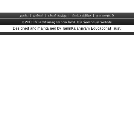
முகப்பு
|
நாங்கள்
|
உங்கள் கருத்து
|
விளம்பரத்திற்கு
|
தள வரைபடம்
© 2010-25 TamilSurangam.com Tamil Data Warehouse Website
Designed and maintained by TamilKalanjiyam Educational Trust.