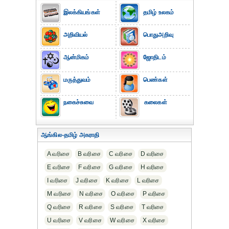
இலக்கியங்கள்
தமிழ் உலகம்
அறிவியல்
பொதுஅறிவு
ஆன்மிகம்
ஜோதிடம்
மருத்துவம்
பெண்கள்
நகைச்சுவை
கலைகள்
ஆங்கில-தமிழ் அகராதி
A வரிசை
B வரிசை
C வரிசை
D வரிசை
E வரிசை
F வரிசை
G வரிசை
H வரிசை
I வரிசை
J வரிசை
K வரிசை
L வரிசை
M வரிசை
N வரிசை
O வரிசை
P வரிசை
Q வரிசை
R வரிசை
S வரிசை
T வரிசை
U வரிசை
V வரிசை
W வரிசை
X வரிசை