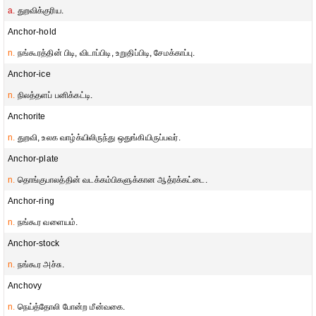
a.
துறவிக்குரிய.
Anchor-hold
n.
நங்கூரத்தின் பிடி, விடாப்பிடி, உறுதிப்பிடி, சேமக்காப்பு.
Anchor-ice
n.
நிலத்தளப் பனிக்கட்டி.
Anchorite
n.
துறவி, உலக வாழ்க்யிலிருந்து ஒதுங்கியிருப்பவர்.
Anchor-plate
n.
தொங்குபாலத்தின் வடக்கம்பிகளுக்கான ஆத்ரக்கட்டை.
Anchor-ring
n.
நங்கூர வளையம்.
Anchor-stock
n.
நங்கூர அச்சு.
Anchovy
n.
நெய்த்தோலி போன்ற மீன்வகை.