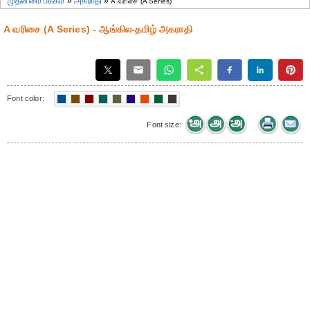
முதன்மை பக்கம்
»
அகராதி
»
A வரிசை (A Series)
A வரிசை (A Series) - ஆங்கில-தமிழ் அகராதி
Font color:
Font size: