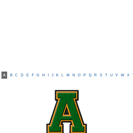
A
B
C
D
E
F
G
H
I
J
K
L
M
N
O
P
Q
R
S
T
U
V
W
X