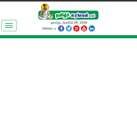
இலக்கியங்கள்
ஞாயிறு, ஆகஸ்டு 09, 2026
பின்தொடர
தமிழ் உலகம்
அறிவியல்
பொதுஅறிவு
ஆன்மிகம்
ஜோதிடம்
மருத்துவம்
பெண்கள் பகுதி
நகைச்சுவை
கலையுலகம்