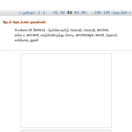
‹‹ முன்புறம்
1
2
91
92
93
94
95
194
195
தொடர்ச்சி ››
|
|
| ... |
|
|
|
|
| ... |
|
|
தேட‌ல் தொட‌ர்பான தகவ‌ல்க‌ள்:
A வரிசை (A Series) - ஆங்கில-தமிழ் அகராதி, அகராதி, anchor,
நங்கூர, ancient, வாழ்க்யிலிருந்து, கொடி, anchorage, word, ஆதாரம்,
வார்த்தை, துறவி