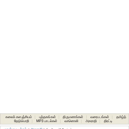
கலைக் களஞ்சியம்
|
புத்தகங்கள்
|
திருமணங்கள்
|
வரைபடங்கள்
|
தமிழ்த்
தேடுபொறி
|
MP3 பாடல்கள்
|
வானொலி
|
அகராதி
|
திரட்டி