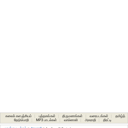
கலைக் களஞ்சியம்
|
புத்தகங்கள்
|
திருமணங்கள்
|
வரைபடங்கள்
|
தமிழ்த்
தேடுபொறி
|
MP3 பாடல்கள்
|
வானொலி
|
அகராதி
|
திரட்டி