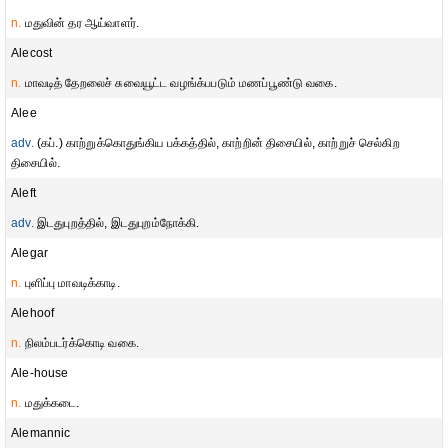
n.
மதுவின் தர ஆய்வாளர்.
Alecost
n.
மாவடித் தேறலைச் சுவையூட்ட வழங்க்பபடும் மணப்பூண்டு வகை.
Alee
adv.
(கப்.) காற்றுக்கொதுங்கிய பக்கத்தில், காற்றின் திசையில், காற்றுச் செல்கிற
திசையில்.
Aleft
adv.
இடதுபுறத்தில், இடதுபுறம்நோக்கி.
Alegar
n.
புளிப்பு மாவடிக்காடி.
Alehoof
n.
நிலம்படர்க்கொடி வகை.
Ale-house
n.
மதுக்கடை.
Alemannic