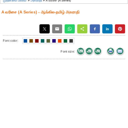
முதன்மை பக்கம்
»
அகராதி
»
A வரிசை (A Series)
A வரிசை (A Series) - ஆங்கில-தமிழ் அகராதி
Font color:
Font size: