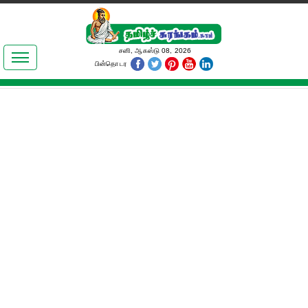
இலக்கியங்கள்
சனி, ஆகஸ்டு 08, 2026
பின்தொடர
தமிழ் உலகம்
அறிவியல்
பொதுஅறிவு
ஆன்மிகம்
ஜோதிடம்
மருத்துவம்
பெண்கள் பகுதி
நகைச்சுவை
கலையுலகம்