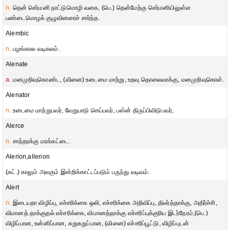
n.
தென் செர்மனி நாட்டுமொழி வகை, (பெ.) தென்மேற்கு செர்மனியிலுள்ள
பண்டைமொழக் குழுவினரைச் சார்ந்த.
Alembic
n.
பழங்கால வடிகலம்.
Alenate
a.
மனமுறிவுகொண்ட, (வினை) உடைமை மாற்று, உறவு தொலைவாக்கு, மனமுறிவுகொள்.
Alenator
n.
உடைமை மாற்றுபவர், வேறுபாடு செய்பவர், பஸ்ன் திருப்பிவிடுபவர்,
Alerce
n.
சாந்தரக்கு மரக்கட்டை.
Alerion,allerion
(கட்.) காலும் அலகும் இன்றிக்காட்டப்படும் பருந்து வடிவம்.
Alert
n.
இடையறா விழிப்பு, எச்சரிக்கை ஒலி, எச்சரிக்கை அறிவிப்பு, திடீர்த்தாக்கு, அதிர்ச்சி,
விமானத் தாக்குதல் எச்சரிக்கை, விமானத்தாக்கு எச்சரிப்புக்குரிய இடர்நேரம்,(பெ.)
விழிப்பான, உன்னிப்பான, சுறுசுறுப்பான, (வினை) எச்சரிப்பூட்டு, விழிப்புடன்