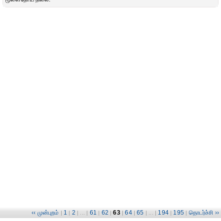
‹‹ முன்புறம்
1
2
61
62
63
64
65
194
195
தொடர்ச்சி ››
|
|
| ... |
|
|
|
|
| ... |
|
|