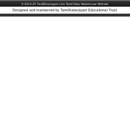
© 2010-25 TamilSurangam.com Tamil Data Warehouse Website
Designed and maintained by TamilKalanjiyam Educational Trust.