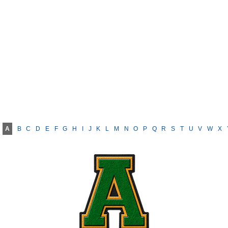
A
B
C
D
E
F
G
H
I
J
K
L
M
N
O
P
Q
R
S
T
U
V
W
X