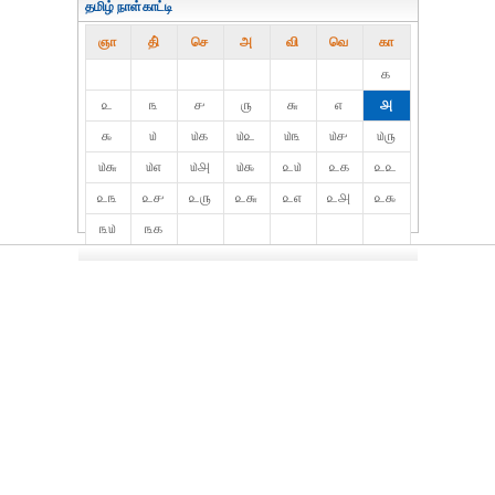
தமிழ் நாள்காட்டி
ஞா
தி்
செ
அ
வி
வெ
கா
௧
௨
௩
௪
௫
௬
௭
௮
௯
௰
௰௧
௰௨
௰௩
௰௪
௰௫
௰௬
௰௭
௰௮
௰௯
௨௰
௨௧
௨௨
௨௩
௨௪
௨௫
௨௬
௨௭
௨௮
௨௯
௩௰
௩௧