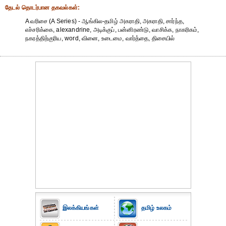
தேட‌ல் தொட‌ர்பான தகவ‌ல்க‌ள்:
A வரிசை (A Series) - ஆங்கில-தமிழ் அகராதி, அகராதி, சார்ந்த,
எச்சரிக்கை, alexandrine, அடிக்குப், பன்னிரண்டு, வாசிக்க, நாகரிகம்,
நகரத்திற்குரிய, word, வினை, உடைமை, வார்த்தை, திசையில்
இலக்கியங்கள்
தமிழ் உலகம்