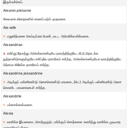
இருக்கச்செய்.
Aleuron,aleruone
சிலவகை விதைகளில் காணப்படும் புரதவகை.
Ale-wife
n.
மதுவிற்பனை செய்யும்ரரர பெண், வடட அமெரிக்கமீன்வகை.
Alexandrian
a.
எகிப்து தேசத்து அலெக்ஸாண்டிரிய நகரத்திற்குரிய, கி,பி,தொடக்க
நுற்றாண்டுகளுக்குரிய எகிப்திய நாகரிகம் சார்ந்த, அலெக்ஸாண்டிரியா நகரத்திற்குரிய
பிற்கால கிரேக்க நாகரிகம் சார்ந்த.
Alexandrine,alexandrine
n.
அடிக்குப் பன்னிரண்டு அசைகொண்டு பாவகை, (பெ.) அடிக்குப் பன்னிரண்டு அசை
கொண்ட பாவகையைச் சார்ந்த.
Alexandrite
n.
பச்சைக்கால்வகை.
Alexia
n.
வாசிக்க இயலாமை, சொற்குருடு, பார்க்கும் சொற்களை உணர்ந்து வாசிக்க முடியாத
மூளைநோய் நிலை.