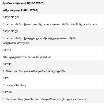
ஆங்கில வார்த்தை (English Word)
தமிழ் வார்த்தை (Tamil Word)
Assyriologist
n.
பண்டை அசீரிய இனப்பழமை ஆய்வாளர், பணடை அசீரிய மொழி ஆராய்ச்சியாளர்.
Assyriology
n.
பண்டை அசீரிய இனத்துப்பழமை ஆய்வுத்துறை பண்டை அசீரிய
மொழியாராய்ச்சித்துறை.
Astare
adv.
உறுத்துநோக்கிய நிலையில், திடுமென.
Astatic
a.
நிலையற்ற, நில முனைக்கோடிகளின் தாக்குக்குன்றிய.
Aster
n.
சாமந்தியினச்செடி.
Asteria
n.
மின்மணி, வெட்டுவாயில் விண்மீன்புள்ளிகள் காட்டும் ஒண் மணிவகை.