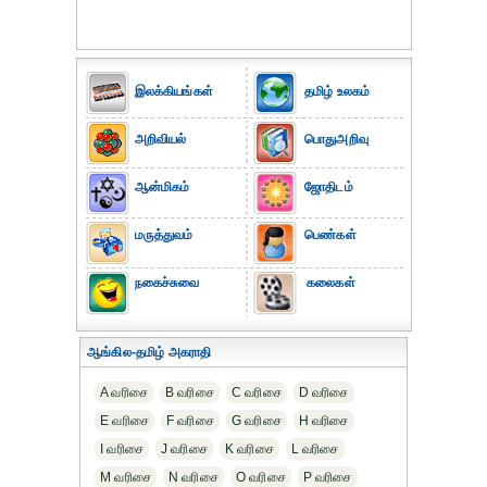
இலக்கியங்கள்
தமிழ் உலகம்
அறிவியல்
பொதுஅறிவு
ஆன்மிகம்
ஜோதிடம்
மருத்துவம்
பெண்கள்
நகைச்சுவை
கலைகள்
ஆங்கில-தமிழ் அகராதி
A வரிசை
B வரிசை
C வரிசை
D வரிசை
E வரிசை
F வரிசை
G வரிசை
H வரிசை
I வரிசை
J வரிசை
K வரிசை
L வரிசை
M வரிசை
N வரிசை
O வரிசை
P வரிசை