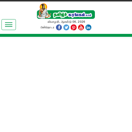
இலக்கியங்கள்
வியாழன், ஆகஸ்டு 06, 2026
பின்தொடர
தமிழ் உலகம்
அறிவியல்
பொதுஅறிவு
ஆன்மிகம்
ஜோதிடம்
மருத்துவம்
பெண்கள் பகுதி
நகைச்சுவை
கலையுலகம்