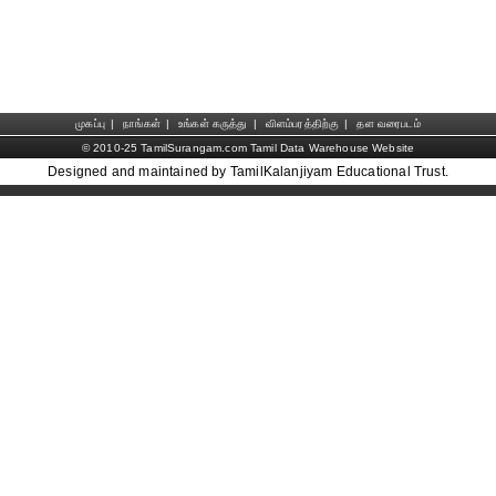
முகப்பு
|
நாங்கள்
|
உங்கள் கருத்து
|
விளம்பரத்திற்கு
|
தள வரைபடம்
© 2010-25 TamilSurangam.com Tamil Data Warehouse Website
Designed and maintained by TamilKalanjiyam Educational Trust.