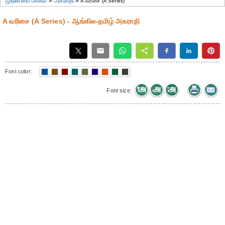
முதன்மை பக்கம்
»
அகராதி
»
A வரிசை (A Series)
A வரிசை (A Series) - ஆங்கில-தமிழ் அகராதி
Font color:
Font size: