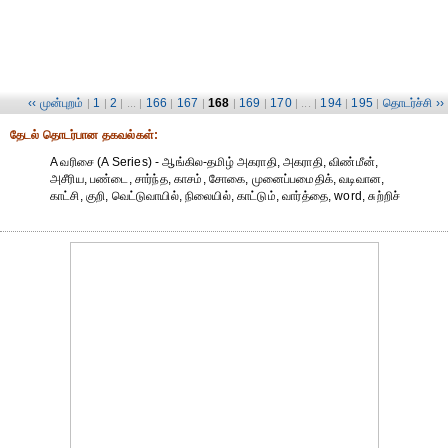
‹‹ முன்புறம்
1
2
166
167
168
169
170
194
195
தொடர்ச்சி ››
|
|
| ... |
|
|
|
|
| ... |
|
|
தேட‌ல் தொட‌ர்பான தகவ‌ல்க‌ள்:
A வரிசை (A Series) - ஆங்கில-தமிழ் அகராதி, அகராதி, விண்மீன்,
அசீரிய, பண்டை, சார்ந்த, காசம், சோகை, முனைப்பமைதிக், வடிவான,
காட்சி, குறி, வெட்டுவாயில், நிலையில், காட்டும், வார்த்தை, word, சுற்றிச்