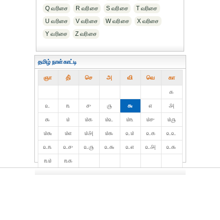
Q வரிசை
R வரிசை
S வரிசை
T வரிசை
U வரிசை
V வரிசை
W வரிசை
X வரிசை
Y வரிசை
Z வரிசை
தமிழ் நாள்காட்டி
ஞா
தி்
செ
அ
வி
வெ
கா
௧
௨
௩
௪
௫
௬
௭
௮
௯
௰
௰௧
௰௨
௰௩
௰௪
௰௫
௰௬
௰௭
௰௮
௰௯
௨௰
௨௧
௨௨
௨௩
௨௪
௨௫
௨௬
௨௭
௨௮
௨௯
௩௰
௩௧