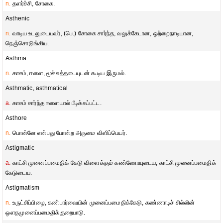
n.
தளர்ச்சி, சோகை.
Asthenic
n.
வாடிய உடலுடையவர், (பெ.) சோகை சார்ந்த, வலுக்கேடான, ஒற்றைநாடியான,
நெஞ்சொடுங்கிய.
Asthma
n.
காசம், ஈளை, மூச்சுத்தடையுடன் கூடிய இருமல்.
Asthmatic, asthmatical
a.
காசம் சார்ந்த ஈளையால் பீடிக்கப்பட்ட.
Asthore
n.
பொன்னே என்பது போன்ற அருமை விளிப்பெயர்.
Astigmatic
a.
காட்சி முனைப்பமைதிக் கேடு விளைக்கும் கண்ணோயுடைய, காட்சி முனைப்பமைதிக்
கேடுடைய.
Astigmatism
n.
உருட்சிப்பிழை, கண்பார்வையின் முனைப்பமைதிக்கேடு, கண்ணாடிச் சில்லின்
ஔதமுனைப்பமைதிக்குறைபாடு.