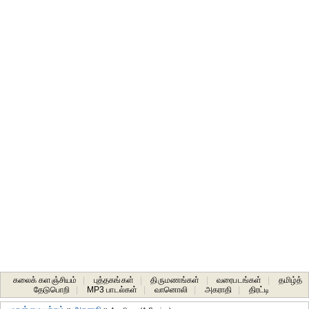
கலைக் களஞ்சியம்
|
புத்தகங்கள்
|
திருமணங்கள்
|
வரைபடங்கள்
|
தமிழ்த்
தேடுபொறி
|
MP3 பாடல்கள்
|
வானொலி
|
அகராதி
|
திரட்டி