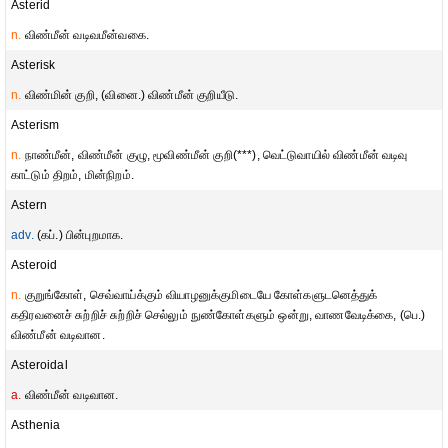
Asterid
n.
விண்மீன் வடிவமீன்வகை.
Asterisk
n.
விண்மின் குறி, (வினை.) விண்மீன் குறியீடு.
Asterism
n.
நாண்மீன், விண்மீன் குழு, மூவிண்மீன் குறி(***), வெட்டுவாயில் விண்மீன் வடிவு
காட்டும் திறம், மின்நிறம்.
Astern
adv.
(கப்.) பின்புறமாக.
Asteroid
n.
குறுங்கோள், செவ்வாய்க்கும் வியாழனுக்குமிடையே கோள்களுடனெத்துக்
கதிரவனைச் சுற்றிச் சுற்றிச் செல்லும் நுண்கோள்களும் ஒன்று, வாணவேடிக்கை, (பெ.)
விண்மீன் வடிவான.
Asteroidal
a.
விண்மீன் வடிவான.
Asthenia