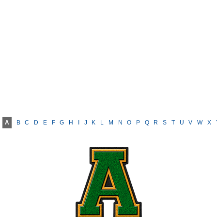
A
B
C
D
E
F
G
H
I
J
K
L
M
N
O
P
Q
R
S
T
U
V
W
X