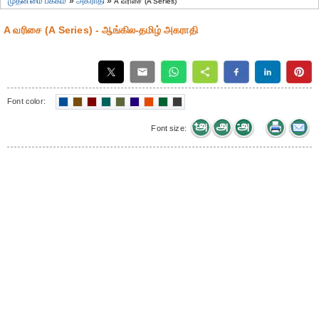
முதன்மை பக்கம்
»
அகராதி
»
A வரிசை (A Series)
A வரிசை (A Series) - ஆங்கில-தமிழ் அகராதி
Font color:
Font size: