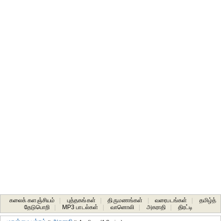
கலைக் களஞ்சியம்
|
புத்தகங்கள்
|
திருமணங்கள்
|
வரைபடங்கள்
|
தமிழ்த்
தேடுபொறி
|
MP3 பாடல்கள்
|
வானொலி
|
அகராதி
|
திரட்டி