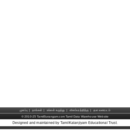
முகப்பு
|
நாங்கள்
|
உங்கள் கருத்து
|
விளம்பரத்திற்கு
|
தள வரைபடம்
© 2010-25 TamilSurangam.com Tamil Data Warehouse Website
Designed and maintained by TamilKalanjiyam Educational Trust.