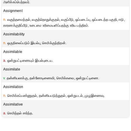
அளிக்கப்பெற்றவர்.
Assignment
n.
வகுத்தமைத்தல், வகுத்தொதுக்குதல், வகுப்பீடு, ஒப்படைப்பு, ஒப்படைத்த பகுதி, ஈடு,
காரணக்குறிப்பீடு, உடைமை உரிமையளிப்பதற்கு உரிய பத்திரம்.
Assimilability
n.
ஒருநிலைப்படும் இயல்பு, செமிக்குந்திறன்.
Assimilable
a.
ஒன்றுபட்டிணையும் இயல்புடைய.
Assimilate
v.
தன்னியலாக்கு, தன்னோடிணைவி, செமிக்கவை, ஒன்றுபட்டிணை.
Assimilation
n.
செமிக்கப்பண்ணுதல், தன்னியபடுத்துதல், ஒன்றுபடல், முழுஇணைவு.
Assimilative
a.
செமித்தல் சார்ந்த.