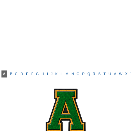
A
B
C
D
E
F
G
H
I
J
K
L
M
N
O
P
Q
R
S
T
U
V
W
X