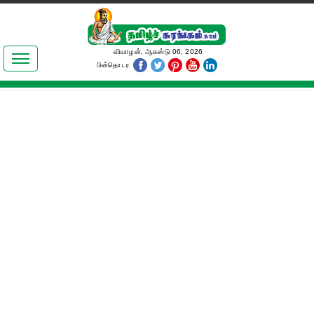
இலக்கியங்கள்
வியாழன், ஆகஸ்டு 06, 2026
பின்தொடர
தமிழ் உலகம்
அறிவியல்
பொதுஅறிவு
ஆன்மிகம்
ஜோதிடம்
மருத்துவம்
பெண்கள் பகுதி
நகைச்சுவை
கலையுலகம்