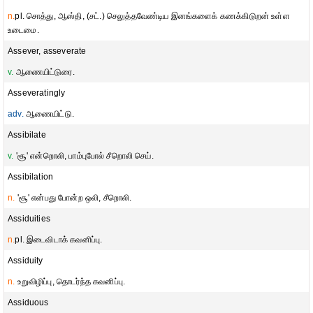
n.
pl. சொத்து, ஆஸ்தி, (சட்.) செலுத்தவேண்டிய இனங்களைக் கணக்கிடுறன் உள்ள
உடைமை.
Assever, asseverate
v.
ஆணையிட்டுரை.
Asseveratingly
adv.
ஆணையிட்டு.
Assibilate
v.
'சூ' என்றொலி, பாம்புபோல் சீறொலி செய்.
Assibilation
n.
'சூ' என்பது போன்ற ஒலி, சீறொலி.
Assiduities
n.
pl. இடைவிடாக் கவனிப்பு.
Assiduity
n.
உறுவிழிப்பு, தொடர்ந்த கவனிப்பு.
Assiduous