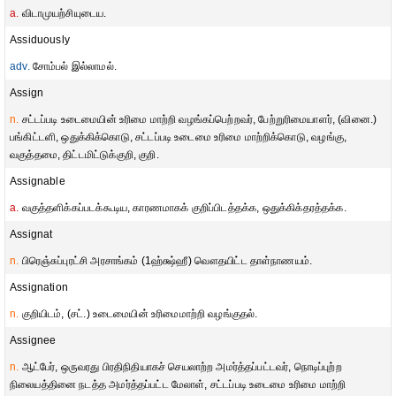
a.
விடாமுயற்சியுடைய.
Assiduously
adv.
சோம்பல் இல்லாமல்.
Assign
n.
சட்டப்படி உடைமையின் உரிமை மாற்றி வழங்கப்பெற்றவர், பேற்றுரிமையாளர், (வினை.)
பங்கிட்டளி, ஒதுக்கிக்கொடு, சட்டப்படி உடைமை உரிமை மாற்றிக்கொடு, வழங்கு,
வகுத்தமை, திட்டமிட்டுக்குறி, குறி.
Assignable
a.
வகுத்தளிக்கப்படக்கூடிய, காரணமாகக் குறிப்பிடத்தக்க, ஒதுக்கிக்தரத்தக்க.
Assignat
n.
பிரெஞ்சுப்புரட்சி அரசாங்கம் (1ஹ்க்ஷ்ஹீ) வௌதயிட்ட தாள்நாணயம்.
Assignation
n.
குறியிடம், (சட்.) உடைமையின் உரிமைமாற்றி வழங்குதல்.
Assignee
n.
ஆட்பேர், ஒருவரது பிரதிநிதியாகச் செயலாற்ற அமர்த்தப்பட்டவர், நொடிப்புற்ற
நிலையத்தினை நடத்த அமர்த்தப்பட்ட மேலாள், சட்டப்படி உடைமை உரிமை மாற்றி