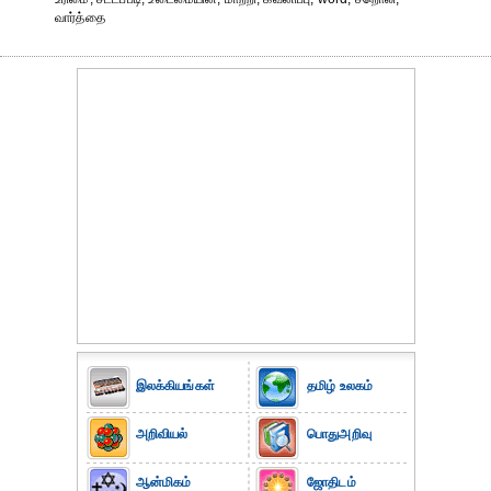
வார்த்தை
இலக்கியங்கள்
தமிழ் உலகம்
அறிவியல்
பொதுஅறிவு
ஆன்மிகம்
ஜோதிடம்