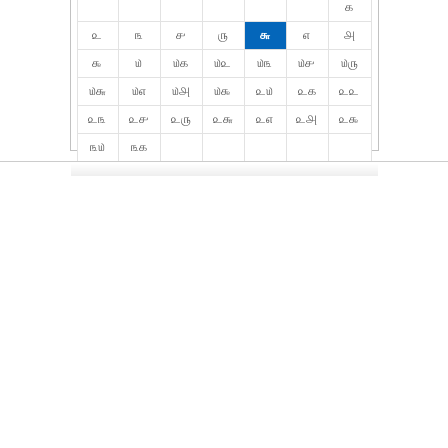
௧
௨
௩
௪
௫
௬
௭
௮
௯
௰
௰௧
௰௨
௰௩
௰௪
௰௫
௰௬
௰௭
௰௮
௰௯
௨௰
௨௧
௨௨
௨௩
௨௪
௨௫
௨௬
௨௭
௨௮
௨௯
௩௰
௩௧