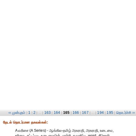
‹‹ முன்புறம்
1
2
163
164
165
166
167
194
195
தொடர்ச்சி ››
|
|
| ... |
|
|
|
|
| ... |
|
|
தேட‌ல் தொட‌ர்பான தகவ‌ல்க‌ள்:
A வரிசை (A Series) - ஆங்கில-தமிழ் அகராதி, அகராதி, உடைமை,
உரிமை, சட்டப்படி, உடைமையின், மாற்றி, கவனிப்பு, word, சீறொலி,