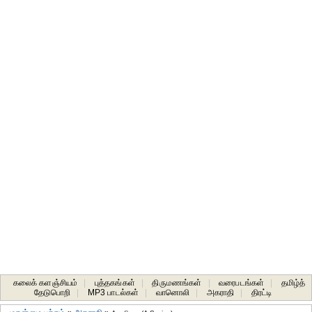
கலைக் களஞ்சியம்
|
புத்தகங்கள்
|
திருமணங்கள்
|
வரைபடங்கள்
|
தமிழ்த்
தேடுபொறி
|
MP3 பாடல்கள்
|
வானொலி
|
அகராதி
|
திரட்டி