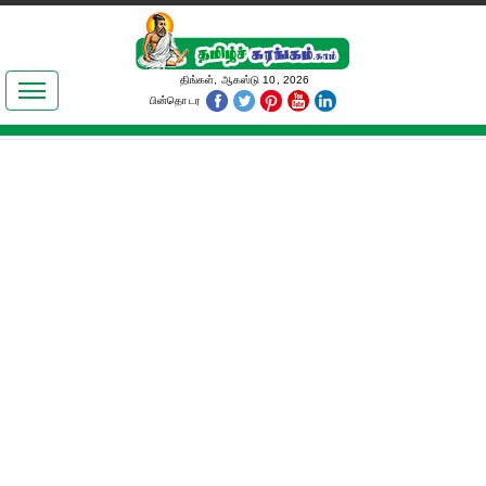
இலக்கியங்கள்
திங்கள், ஆகஸ்டு 10, 2026
பின்தொடர
தமிழ் உலகம்
அறிவியல்
பொதுஅறிவு
ஆன்மிகம்
ஜோதிடம்
மருத்துவம்
பெண்கள் பகுதி
நகைச்சுவை
கலையுலகம்