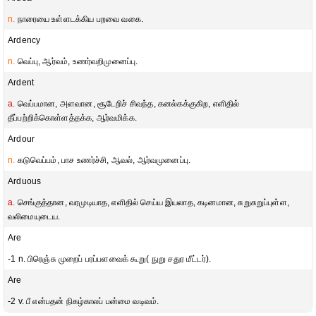
n.
நாரையை உள்ளடக்கிய பறவை வகை.
Ardency
n.
வெப்பு, ஆர்வம், உணர்வறிமுனைப்பு.
Ardent
a.
வெப்பமான, அளவான, சூடேறிச் சிவந்த, கனல்கக்குகிற, எளிதில்
தீப்பற்றிக்கொள்ளத்தக்க, ஆர்வமிக்க.
Ardour
n.
கடுவெப்பம், பாச உணர்ச்சி, ஆவல், ஆர்வமுனைப்பு.
Arduous
a.
செங்குத்தான, வரமுடியாத, எளிதில் செய்ய இயலாத, கடினமான, சுறுசுறுப்புள்ள,
வலிமையுடைய.
Are
-1 n. பிரெஞ்சு முறைப் பரப்பளவைக் கூறு( நுறு சதுர மீட்டர்).
Are
-2 v. பீ என்பதன் நிகழ்காலப் பன்மை வடிவம்.