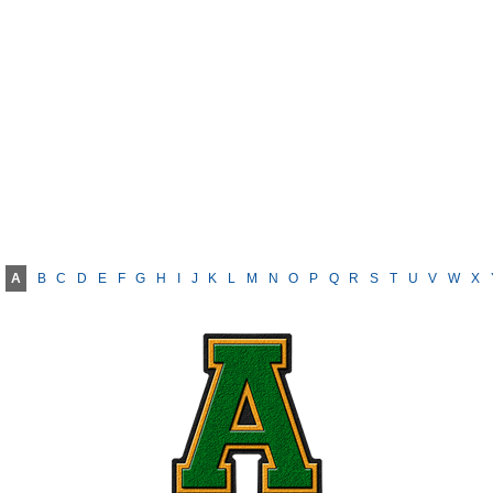
A
B
C
D
E
F
G
H
I
J
K
L
M
N
O
P
Q
R
S
T
U
V
W
X