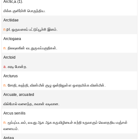
Arctic,a.(1).
மிக்க குளிர்ச்சி பொருந்திய.
Arctiidae
n.
pl. ஒருவகைப் பட்டுப்பூச்சி இனம்.
Arctogaea
n.
நிலவுலகின் வடதுருவப்பகுதிகள்.
Arctoid
a.
கரடி போன்ற.
Arcturus
n.
சோதி, சுஹ்தி, விண்மீன் குழு ஒன்றிலுள்ள ஔதமிக்க விண்மீன்.
Arcuate, arcuated
வில்போல் வளைந்த, கவான் வடிவான.
Arcus senilis
n.
மூப்புப்படலம், வயது ஆக ஆக கருவிழியைச் சுற்றி உருவாகும் வௌதறிய மஞ்சள்
வளையம்.
Ardea