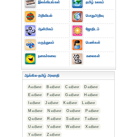
இலக்கியங்கள்
தமிழ் உலகம்
அறிவியல்
பொதுஅறிவு
ஆன்மிகம்
ஜோதிடம்
மருத்துவம்
பெண்கள்
நகைச்சுவை
கலைகள்
ஆங்கில-தமிழ் அகராதி
A வரிசை
B வரிசை
C வரிசை
D வரிசை
E வரிசை
F வரிசை
G வரிசை
H வரிசை
I வரிசை
J வரிசை
K வரிசை
L வரிசை
M வரிசை
N வரிசை
O வரிசை
P வரிசை
Q வரிசை
R வரிசை
S வரிசை
T வரிசை
U வரிசை
V வரிசை
W வரிசை
X வரிசை
Y வரிசை
Z வரிசை