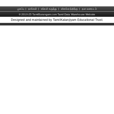
முகப்பு
|
நாங்கள்
|
உங்கள் கருத்து
|
விளம்பரத்திற்கு
|
தள வரைபடம்
© 2010-25 TamilSurangam.com Tamil Data Warehouse Website
Designed and maintained by TamilKalanjiyam Educational Trust.