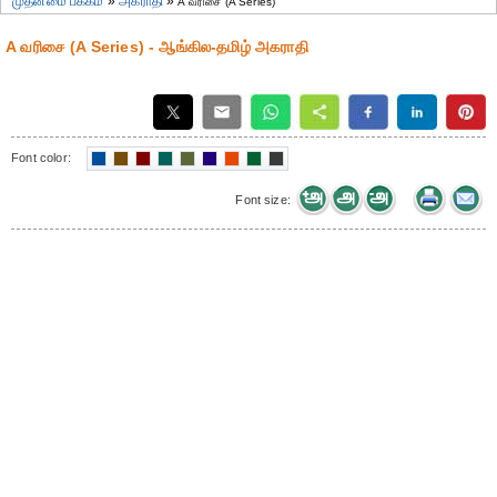
முதன்மை பக்கம்
»
அகராதி
»
A வரிசை (A Series)
A வரிசை (A Series) - ஆங்கில-தமிழ் அகராதி
Font color:
Font size: