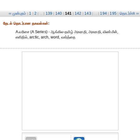
‹‹ முன்புறம்
1
2
139
140
141
142
143
194
195
தொடர்ச்சி ››
|
|
| ... |
|
|
|
|
| ... |
|
|
தேட‌ல் தொட‌ர்பான தகவ‌ல்க‌ள்:
A வரிசை (A Series) - ஆங்கில-தமிழ் அகராதி, அகராதி, விண்மீன்,
எளிதில், arctic, arch, word, வார்த்தை