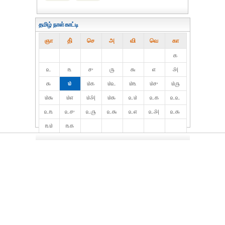
தமிழ் நாள்காட்டி
ஞா
தி்
செ
அ
வி
வெ
கா
௧
௨
௩
௪
௫
௬
௭
௮
௯
௰
௰௧
௰௨
௰௩
௰௪
௰௫
௰௬
௰௭
௰௮
௰௯
௨௰
௨௧
௨௨
௨௩
௨௪
௨௫
௨௬
௨௭
௨௮
௨௯
௩௰
௩௧