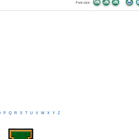
Font size:
O
P
Q
R
S
T
U
V
W
X
Y
Z