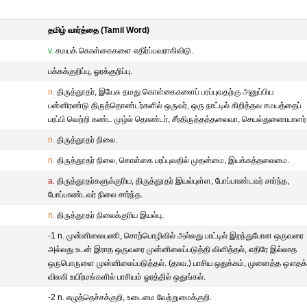
தமிழ் வார்த்தை (Tamil Word)
v.
சமயக் கொள்கைகளை எதிர்ப்பவராகிவிடு.
பக்கக்குறிப்பு, ஓரக்குறிப்பு.
n.
திருத்தூதர், இயேசு தமது கொள்கைகளைப் பரப்புவதற்கு அனுப்பிய
பன்னிரண்டு திருத்தொண்டர்களில் ஒருவர், ஒரு நாட்டில் கிறித்தவ சமயத்தைப்
பரப்பி வெற்றி கண்ட முழ்ல் தொண்டர், சீர்திருத்தத்தலைவா, செயல்துணையாளர்
n.
திருத்தூதர் நிலை.
n.
திருத்தூதர் நிலை, கொள்கை பரப்புவதில் முதன்மை, இயக்கத்தலைமை.
a.
திருத்தூதர்களுக்குரிய, திருத்தூதர் இயல்புள்ள, போப்பாண்டவர் சார்ந்த,
போப்பாண்டவர் நிலை சார்ந்த.
n.
திருத்தூதர் நிலைக்குரிய இயல்பு.
-1 n. முன்னிலையணி, சொற்பொழிவில் அல்லது பாட்டில் இறந்துபோன ஒருவரை
அல்லது உடன் இராத ஒருவரை முன்னிலைப்படுத்தி விளித்தல், எதிரே இல்லாத
ஒருபொருளை முன்னிலைப்படுத்தல். (தாவ.) பாசிய ஒதுக்கம், முனைத்த ஔதக்
விலகி உயிர்மங்களில் பாசியம் ஓரத்தில் ஒதுங்கல்.
-2 n. எழுத்தெச்சக்குறி, உடைமை வேற்றுமைக்குறி.