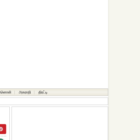
ானொலி
|
அகராதி
|
திரட்டி