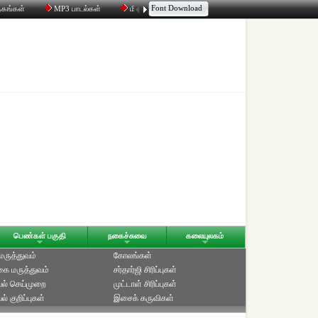
Font Download
தகங்கள்
MP3 பாடல்கள்
மின்னஞ்சல்
திரட்டி
உரையாடல்
பெண்கள் பகுதி
நகைச்சுவை
கலையுலகம்
 மருத்துவம்
கோலங்கள்
ை மருத்துவம்
சர்தார்ஜி சிரிப்புகள்
ல் செய்முறை
முட்டாள் சிரிப்புகள்
் குறிப்புகள்
இசைக் கருவிகள்