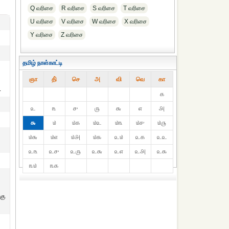
Q வரிசை
R வரிசை
S வரிசை
T வரிசை
U வரிசை
V வரிசை
W வரிசை
X வரிசை
Y வரிசை
Z வரிசை
தமிழ் நாள்காட்டி
ஞா
தி்
செ
அ
வி
வெ
கா
.
௧
௨
௩
௪
௫
௬
௭
௮
௯
௰
௰௧
௰௨
௰௩
௰௪
௰௫
௰௬
௰௭
௰௮
௰௯
௨௰
௨௧
௨௨
௨௩
௨௪
௨௫
௨௬
௨௭
௨௮
௨௯
௩௰
௩௧
கு