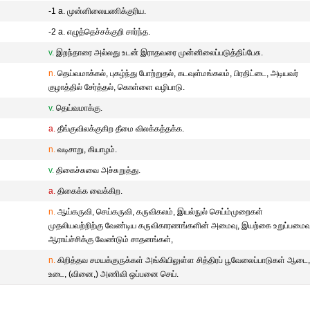
-1 a. முன்னிலையணிக்குரிய.
-2 a. எழுத்தெச்சக்குறி சார்ந்த.
v.
இறந்தாரை அல்லது உடன் இராதவரை முன்னிலைப்படுத்திப்பேசு.
n.
தெய்வமாக்கல், புகழ்ந்து போற்றுதல், கடவுள்மங்கலம், பிரதிட்டை, அடியவர்
குழாத்தில் சேர்த்தல், கொள்ளை வழிபாடு.
v.
தெய்வமாக்கு.
a.
தீங்குவிலக்குகிற தீமை விலக்கத்தக்க.
n.
வடிசாறு, கியாழம்.
v.
திகைச்சுவை அச்சுறுத்து.
a.
திகைக்க வைக்கிற.
n.
ஆய்கருவி, செய்கருவி, கருவிகலம், இயல்நுல் செய்ம்முறைகள்
முதலியவற்றிற்கு வேண்டிய கருவிகாரணங்களின் அமைவு, இயற்கை உறுப்பமைவு
ஆராய்ச்சிக்கு வேண்டும் சாதனங்கள்,
n.
கிறித்தவ சமயக்குருக்கள் அங்கியிலுள்ள சித்திரப் பூவேலைப்பாடுகள் ஆடை
உடை, (வினை,) அணிவி ஒப்பனை செய்.