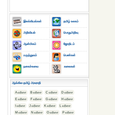
இலக்கியங்கள்
தமிழ் உலகம்
அறிவியல்
பொதுஅறிவு
ஆன்மிகம்
ஜோதிடம்
மருத்துவம்
பெண்கள்
நகைச்சுவை
கலைகள்
ஆங்கில-தமிழ் அகராதி
A வரிசை
B வரிசை
C வரிசை
D வரிசை
E வரிசை
F வரிசை
G வரிசை
H வரிசை
I வரிசை
J வரிசை
K வரிசை
L வரிசை
M வரிசை
N வரிசை
O வரிசை
P வரிசை