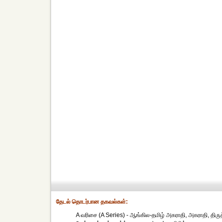
தேட‌ல் தொட‌ர்பான தகவ‌ல்க‌ள்:
A வரிசை (A Series) - ஆங்கில-தமிழ் அகராதி, அகராதி, திருத்