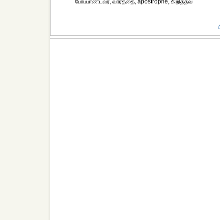
போப்பாண்டவர், வார்த்தை, apostrophe, கிறித்தவ