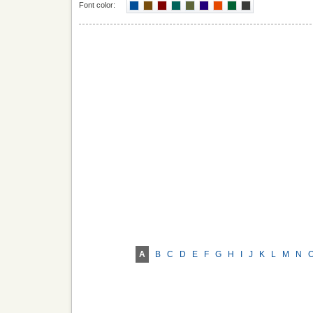
Font color:
A
B
C
D
E
F
G
H
I
J
K
L
M
N