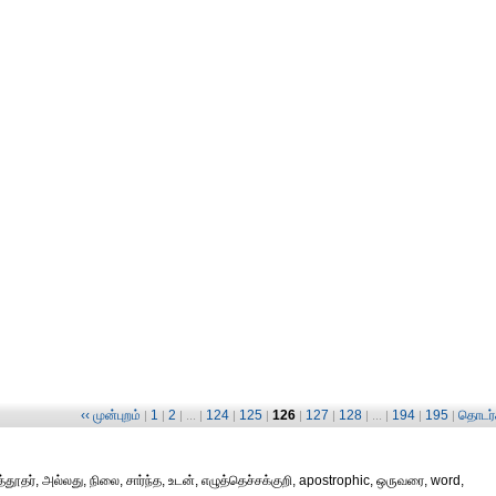
‹‹ முன்புறம்
1
2
124
125
126
127
128
194
195
தொடர்ச
|
|
| ... |
|
|
|
|
| ... |
|
|
தூதர், அல்லது, நிலை, சார்ந்த, உடன், எழுத்தெச்சக்குறி, apostrophic, ஒருவரை, word,