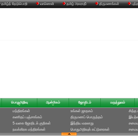
தமிழ்த் தேடுபொறி
வானொலி
தமிழ் அகராதி்
திருமணங்கள்
புத்
பொதுஅறிவு
ஆன்மிகம்
ஜோதிடம்
மருத்துவம்
மந்திரங்கள்
உங்கள் ஜாதகம்
சித்த
கணிதப் பஞ்சாங்கம்
திருமணப் பொருத்தம்
இயற்க
5 வகை ஜோதிடக் குறிகள்
இந்திய வரலாறு
சமைய
நவக்கிரக மந்திரங்கள்
பொதுஅறிவுக் கட்டுரைகள்
சமையல