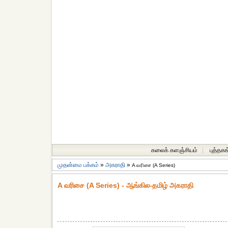
கலைக் களஞ்சியம்
|
புத்தகங
முதன்மை பக்கம்
»
அகராதி
»
A வரிசை (A Series)
A வரிசை (A Series) - ஆங்கில-தமிழ் அகராதி