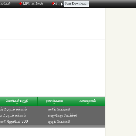
Font Download
தகங்கள்
MP3 பாடல்கள்
மின்னஞ்சல்
திரட்டி
உரையாடல்
பெண்கள் பகுதி
நகைச்சுவை
கலையுலகம்
ாமர் ஆரூடச் சக்கரம்
சனிப் பெயர்ச்சி
ீதா ஆரூடச் சக்கரம்
ராகு-கேது பெயர்ச்சி
்பாணி ஜோதிடம் 300
குருப் பெயர்ச்சி