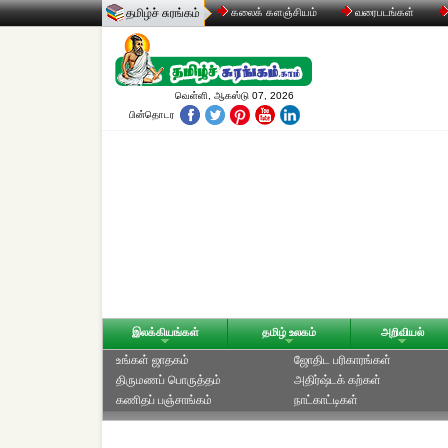
தமிழ்ச் சுரங்கம்
கலைக் களஞ்சியம்
வரைபடங்கள்
வெள்ளி, ஆகஸ்டு 07, 2026
பின்தொடர
இலக்கியங்கள்
தமிழ் உலகம்
அறிவியல்
உங்கள் ஜாதகம்
ஜோதிட ப‌ரிகார‌ங்க‌ள்
திருமணப் பொருத்தம்
அதிர்ஷ்டக் கற்கள்
கணிதப் பஞ்சாங்கம்
நாட்காட்டிகள்