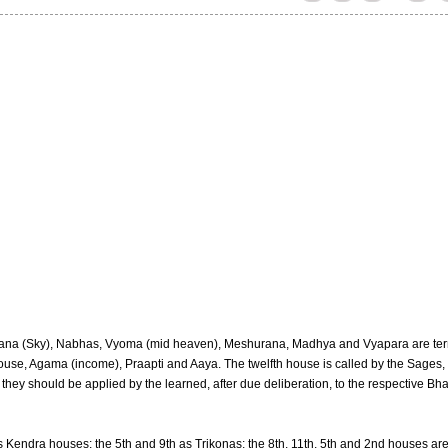
Gagana (Sky), Nabhas, Vyoma (mid heaven), Meshurana, Madhya and Vyapara are te
use, Agama (income), Praapti and Aaya. The twelfth house is called by the Sages,
they should be applied by the learned, after due deliberation, to the respective Bh
as Kendra houses; the 5th and 9th as Trikonas; the 8th, 11th, 5th and 2nd houses ar