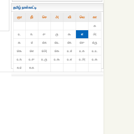
தமிழ் நாள்காட்டி
ஞா
தி்
செ
அ
வி
வெ
கா
௧
௨
௩
௪
௫
௬
௭
௮
௯
௰
௰௧
௰௨
௰௩
௰௪
௰௫
௰௬
௰௭
௰௮
௰௯
௨௰
௨௧
௨௨
௨௩
௨௪
௨௫
௨௬
௨௭
௨௮
௨௯
௩௰
௩௧