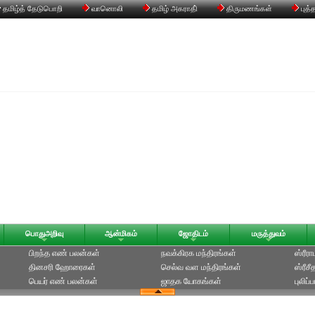
தமிழ்த் தேடுபொறி
வானொலி
தமிழ் அகராதி்
திருமணங்கள்
புத்
பொதுஅறிவு
ஆன்மிகம்
ஜோதிடம்
மருத்துவம்
பிறந்த எண் பலன்கள்
நவக்கிரக மந்திரங்கள்
ஸ்ரீர
தினசரி ஹோரைகள்
செல்வ வள மந்திரங்கள்
ஸ்ரீச
பெயர் எண் பலன்கள்
ஜாதக யோகங்கள்
புலிப