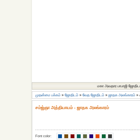
மகா அவதார பாபாஜி ஜோதிட
முதன்மை பக்கம்
»
ஜோதிடம்
»
வேத ஜோதிடம்
»
ஜாதக அலங்காரம்
»
சம்ஜ்ஞா அத்தியாயம் - ஜாதக அலங்காரம்
Font color: