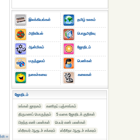
இலக்கியங்கள்
தமிழ் உலகம்
அறிவியல்
பொதுஅறிவு
ஆன்மிகம்
ஜோதிடம்
மருத்துவம்
பெண்கள்
நகைச்சுவை
கலைகள்
ஜோதிடம்
உங்கள் ஜாதகம்
கணிதப் பஞ்சாங்கம்
திருமணப் பொருத்தம்
5 வகை ஜோதிடக் குறிகள்
பிறந்த எண் பலன்கள்
பெயர் எண் பலன்கள்
ஸ்ரீராமர் ஆரூடச் சக்கரம்
ஸ்ரீசீதா ஆரூடச் சக்கரம்
்சி ››