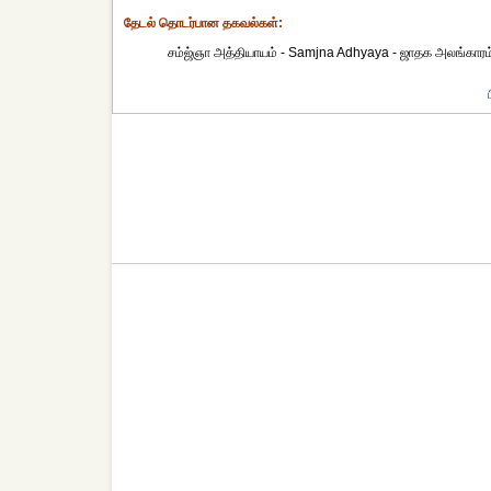
தேட‌ல் தொட‌ர்பான தகவ‌ல்க‌ள்:
சம்ஜ்ஞா அத்தியாயம் - Samjna Adhyaya - ஜாதக அலங்காரம் 